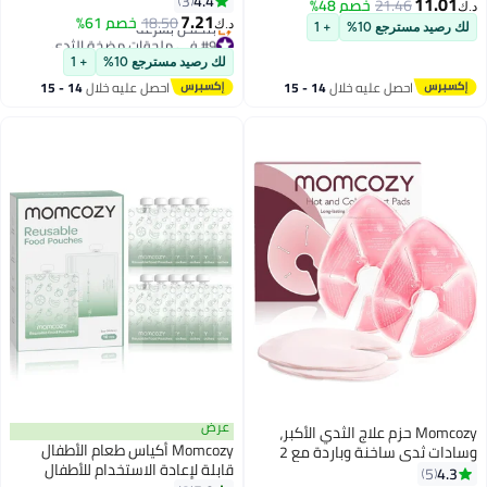
4.4
Wirefree الحمل الصدرية
3
11.01
21.46
خصم 48%
د.ك‏
من مادة BPA، جامع متعدد
7.21
18.50
خصم 61%
د.ك‏
لك رصيد مسترجع 10%
+ 1
الاستخدامات
#9 في ملحقات مضخة الثدي
أقل سعر في 30 يوم
لك رصيد مسترجع 10%
+ 1
بتخلّص بسرعة
احصل عليه خلال
14 - 15
احصل عليه خلال
14 - 15
#9 في ملحقات مضخة الثدي
اغسطس
اغسطس
عرض
Momcozy حزم علاج الثدي الأكبر،
Momcozy أكياس طعام الأطفال
وسادات ثدي ساخنة وباردة مع 2
قابلة لإعادة الاستخدام للأطفال
غلاف ناعم، أساسيات الرضاعة
4.3
5