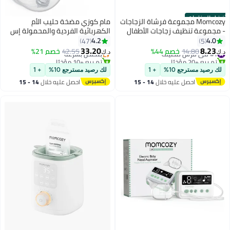
أفضل المنتجات
Momcozy مجموعة فرشاة الزجاجات
مام كوزي مضخة حليب الأم
- مجموعة تنظيف زجاجات الأطفال
الكهربائية الفردية والمحمولة إس
مع فرشاة سيليكون، فرشاة حلمة،
12 برو، ضوضاء منخفضة، شاشة
4.2
4.0
47
5
فرشاة قشة، موزع صابون، رف
ذكية، 3 أنظمة و9 مستويات، باللون
33.20
8.23
#1 في فرش تنظيف
14.80
خصم 44%
بتخلّص بسرعة
42.55
خصم 21%
د.ك‏
د.ك‏
تجفيف - أداة تنظيف زجاجات 7 في 1
الأبيض.
تم بيع +20 مؤخرًا
تم بيع +10 مؤخرًا
#1 في فرش تنظيف
للمنزل والسفر
بتخلّص بسرعة
لك رصيد مسترجع 10%
+ 1
لك رصيد مسترجع 10%
+ 1
احصل عليه خلال
14 - 15
احصل عليه خلال
14 - 15
اغسطس
اغسطس