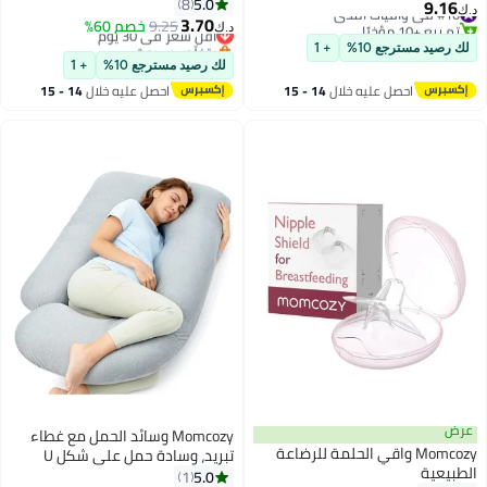
الصغار، بلاستيك خالٍ من مادة BPA،
5.0
لتخفيف انسداد القنوات، ألم الحلمة،
8
9.16
#10 في واقيات الثدي
د.ك‏
آمن للطعام، آمن للاستخدام في
3.70
الاحتقان، 2 حزمة
تم بيع +10 مؤخرًا
9.25
أقل سعر في 30 يوم
خصم 60%
د.ك‏
الفريزر، قابل لإعادة الملء لعصير
#10 في واقيات الثدي
بتخلّص بسرعة
لك رصيد مسترجع 10%
+ 1
أقل سعر في 30 يوم
التفاح والزبادي وحقيبة الضغط
لك رصيد مسترجع 10%
+ 1
المهروسة
احصل عليه خلال
14 - 15
احصل عليه خلال
14 - 15
اغسطس
اغسطس
عرض
Momcozy وسائد الحمل مع غطاء
Momcozy واقي الحلمة للرضاعة
تبريد، وسادة حمل على شكل U
الطبيعية
للجسم بالكامل للنساء الحوامل 57
5.0
1