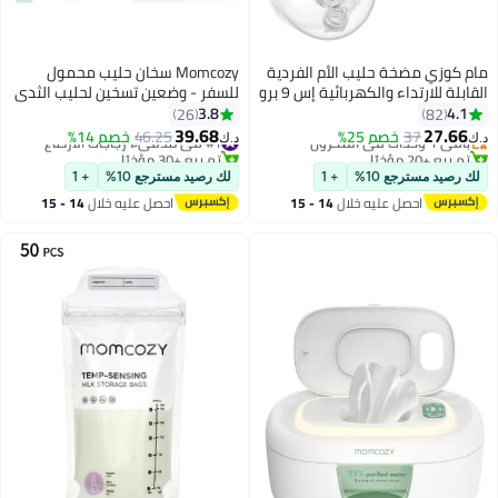
مام كوزي مضخة حليب الأم الفردية
Momcozy سخان حليب محمول
القابلة للارتداء والكهربائية إس 9 برو
للسفر - وضعين تسخين لحليب الثدي
مع شاشة صمام ثنائي باعث للضوء
والماء، سخان زجاجة محمول مع
3.8
4.1
26
82
(إل إي دي)، نظامين و9 مستويات،
تسخين سريع وعمر بطارية طويل،
39.68
27.66
باقي 1 وحدات في المخزون
37
خصم 25%
#1 في مدفيء زجاجات الأرضاع
46.25
خصم 14%
د.ك‏
د.ك‏
باللون الرمادي.
سعة كبيرة 17 أونصة لتلبية
تم بيع +20 مؤخرًا
تم بيع +30 مؤخرًا
باقي 1 وحدات في المخزون
#1 في مدفيء زجاجات الأرضاع
احتياجاتك طوال اليوم
لك رصيد مسترجع 10%
+ 1
لك رصيد مسترجع 10%
+ 1
احصل عليه خلال
14 - 15
احصل عليه خلال
14 - 15
اغسطس
اغسطس