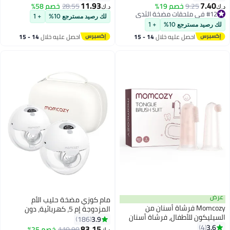
للتعديل
11.93
7.40
9.25
خصم 19%
28.55
خصم 58%
د.ك‏
د.ك‏
#12 في ملحقات مضخة الثدي
لك رصيد مسترجع 10%
+ 1
#12 في ملحقات مضخة الثدي
لك رصيد مسترجع 10%
+ 1
احصل عليه خلال
14 - 15
احصل عليه خلال
14 - 15
اغسطس
اغسطس
عرض
مام كوزي مضخة حليب الأم
Momcozy فرشاة أسنان من
المزدوجة إم 5، كهربائية، دون
السيليكون للأطفال، فرشاة أسنان
استخدام اليدين، مضخة حليب
3.9
186
لأصابع الأطفال لتدريب التسنين،
3.6
4
محمولة مع 3 أنظمة و9 مستويات،
83.15
110.90
خصم 25%