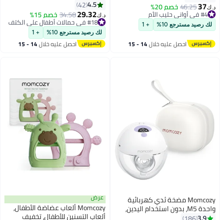
44 رطل، سهلة الارتداء، مثالية
4.5
42
37
46.25
خصم 20%
د.ك‏
للأبوة بدون استخدام اليدين، دعم
29.32
#4 في أواني حليب الأم
34.58
خصم 15%
د.ك‏
قطني معزز، Purehug من الرضيع
#4 في أواني حليب الأم
#18 في حمالات أطفال على الكتف
لك رصيد مسترجع 10%
+ 1
#18 في حمالات أطفال على الكتف
إلى الطفل، تصميم هوندستوث
لك رصيد مسترجع 10%
+ 1
احصل عليه خلال
14 - 15
احصل عليه خلال
14 - 15
اغسطس
اغسطس
عرض
Momcozy مضخة ثدي كهربائية
Momcozy ألعاب عضاضة الأطفال،
واحدة M5، بدون استخدام اليدين،
ألعاب التسنين للأطفال، تخفيف
محمولة، 3 أوضاع و9 مستويات
3.9
186