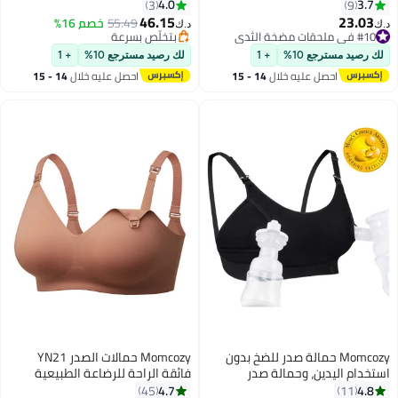
في 1 لتخفيف انسداد القنوات،
ومعداته الأولى، للعناية بالصحة
4.0
3.7
3
9
تسخين مدلك الثدي للرضاعة
والتنظيف، مبرد أظافر كهربائي
46.15
23.03
55.49
خصم 16%
د.ك‏
د.ك‏
الطبيعية، تحسين تدفق الحليب،
وشفاط أنفي، حزام تسخين، مقياس
#10 في ملحقات مضخة الثدي
بتخلّص بسرعة
#10 في ملحقات مضخة الثدي
الورد المغبر
بتخلّص بسرعة
حرارة، فرشاة استحمام، حلقة تسنين،
لك رصيد مسترجع 10%
+ 1
لك رصيد مسترجع 10%
+ 1
حقيبة
احصل عليه خلال
14 - 15
احصل عليه خلال
14 - 15
اغسطس
اغسطس
Momcozy حمالة صدر للضخ بدون
Momcozy حمالات الصدر YN21
استخدام اليدين، وحمالة صدر
فائقة الراحة للرضاعة الطبيعية
للرضاعة ومضخة الثدي قابلة
بدون درزات
4.7
4.8
45
11