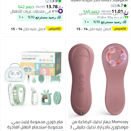
27 ساعة، قابلة للفصل بـ 4 سرعات
3.9
23
بدون درزات للأمومة
4.7
45
تدور 360 درجة، إضاءة ليلية LED مع
13.78
24.05
خصم 42%
د.ك‏
11.01
وضعين
#5 في ملحقات مضخة الثدي
18.50
خصم 40%
#16 في ملحقات عربات الأطفال
د.ك‏
تم بيع +10 مؤخرًا
#16 في ملحقات عربات الأطفال
لك رصيد مسترجع 10%
+ 1
#5 في ملحقات مضخة الثدي
لك رصيد مسترجع 10%
+ 1
احصل عليه خلال
14 - 15
احصل عليه خلال
14 - 15
اغسطس
اغسطس
Momcozy جهاز تدليك الرضاعة من
مام كوزي مجموعة إيليت بيبي،
مومكوزي بالحرارة، تدليك حقيقي 3
مجموعة استحمام الطفل الفاخرة