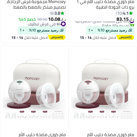
مام كوزي مضخة حليب الأم في 1
Momcozy مجموعة فرش الزجاجة،
برو ذات الجودة الطبية
تصميم مبتكر بالضغط بالضغط
للمستشفيات، مضخة كهربائية
لتنظيف أفضل - فرشاة تنظيف
3.8
4.1
6
10
مطورة مع 3 إيقاعات دقيقة الضبط،
زجاجات الأطفال لزجاجات الأطفال
10.08
83.15
#26 في مضخات الثدي الكهربائية
18.50
خصم 45%
د.ك‏
د.ك‏
مضخة محمولة وقابلة للارتداء ودون
ومضخات الثدي والحلمات
تم بيع +10 مؤخرًا
#4 في فرش تنظيف
#26 في مضخات الثدي الكهربائية
استخدام اليدين، مع 3 أنظمة و15
#4 في فرش تنظيف
لك رصيد مسترجع 10%
+ 1
لك رصيد مسترجع 10%
+ 1
مستوى.
احصل عليه خلال
14 - 15
احصل عليه خلال
14 - 15
اغسطس
اغسطس
مام كوزي مضخة حليب الأم
مام كوزي مضخة حليب الأم