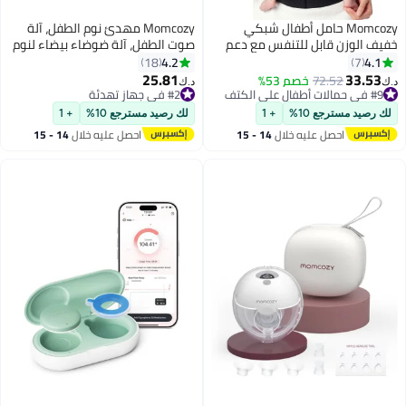
Momcozy حامل أطفال شبكي
Momcozy مهدئ نوم الطفل، آلة
خفيف الوزن قابل للتنفس مع دعم
صوت الطفل، آلة ضوضاء بيضاء لنوم
قطني محسن، من 7 إلى 44 رطلاً
الطفل مع ضوء ليلي، مدرب نوم
4.2
4.1
18
7
للأطفال الصغار مع 34 صوتًا مهدئًا،
25.81
33.53
72.52
خصم 53%
د.ك‏
د.ك‏
مؤقت، جهاز تحكم عن بعد من خلال
#9 في حمالات أطفال على الكتف
#2 في جهاز تهدئة
#9 في حمالات أطفال على الكتف
#2 في جهاز تهدئة
التطبيق
لك رصيد مسترجع 10%
+ 1
لك رصيد مسترجع 10%
+ 1
احصل عليه خلال
14 - 15
احصل عليه خلال
14 - 15
اغسطس
اغسطس