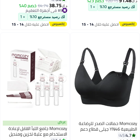
91.48
120.15
خصم 23%
د.ك‏
الأطفال، ملحقات مضخة الثدي
38.75
الحليب، حافة ثنائية القياس أكثر
64.74
خصم 40%
د.ك‏
لك رصيد مسترجع 10%
+ 1
وأغراض الأطفال
ملاءمة وخصوصية مع 3 أنظمة و9
#9 في أجهزة التعقيم
#9 في أجهزة التعقيم
مستويات.
لك رصيد مسترجع 10%
+ 1
احصل عليه خلال
14 - 15
احصل عليه خلال
14 - 15
اغسطس
اغسطس
عرض
Momcozy حمالات الصدر للرضاعة
Momcozy جامع اللبأ القابل لإعادة
الطبيعية YN46 جيلي قطاع دعم
الاستخدام مع علبة تخزين ومنديل
الراحة الأمومة الصدرية سلس لينة
4.7
45
قطني، حاوية اللبأ المحمولة خالية