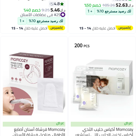
التسنين للأطفال، ألعاب عضاضة
4.8
5
52.63
105.26
خصم 50%
د.ك‏
سيليكون من الدرجة الغذائية،
5.46
9.25
خصم 40%
د.ك‏
لك رصيد مسترجع 10%
+ 1
عضاضة للأطفال من 0-6 أشهر، لعبة
#25 في عضاضات الأسنان
#25 في عضاضات الأسنان
التسنين من 6-12 شهرًا، أساسية
لك رصيد مسترجع 10%
+ 1
للأطفال
احصل عليه خلال
14 - 15
احصل عليه خلال
14 - 15
اغسطس
اغسطس
عرض
عرض
Momcozy أكياس حليب الثدي،
Momcozy فرشاة أسنان أصابع
أكياس تخزين الحليب التي تستشعر
الأطفال، مناديل فرشاة الأسنان،