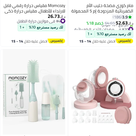
مام كوزي مضخة حليب الأم
Momcozy مقياس حرارة رقمي قابل
الكهربائية المزدوجة إم 5 المحمولة
للارتداء للأطفال، مقياس حرارة ذكي
26.73
ودون استخدام اليدين مع 3 أنظمة
بتقنية البلوتوث بدقة طبية، قراءة
3.9
186
د.ك‏
#4 في موازين حرارة الطفل
و9 مستويات، باللون الأحمر.
فورية، مراقبة في الوقت الحقيقي
52.63
64.65
خصم 18%
د.ك‏
#4 في موازين حرارة الطفل
عبر التطبيق للرضع والأطفال،
#20 في مضخات الثدي الكهربائية
لك رصيد مسترجع 10%
+ 1
باقي 1 وحدات في المخزون
ملصقات 3M مضادة للحساسية
لك رصيد مسترجع 10%
+ 1
تم بيع +10 مؤخرًا
احصل عليه خلال
14 - 15
احصل عليه خلال
14 - 15
#20 في مضخات الثدي الكهربائية
اغسطس
اغسطس