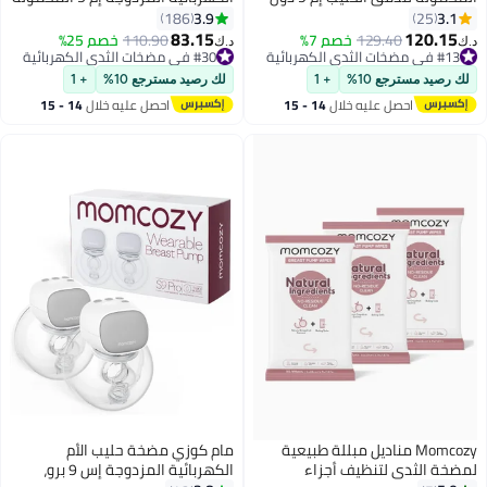
استخدام اليدين مع أنظمة متعددة
ودون استخدام اليدين مع 3 أنظمة
3.9
3.1
186
25
و15 مستوى، عبوة من قطعتين،
و9 مستويات، باللون الأرجواني.
83.15
120.15
129.40
خصم 7%
110.90
خصم 25%
د.ك‏
د.ك‏
باللون الوردي.
#13 في مضخات الثدي الكهربائية
#30 في مضخات الثدي الكهربائية
#13 في مضخات الثدي الكهربائية
#30 في مضخات الثدي الكهربائية
لك رصيد مسترجع 10%
+ 1
لك رصيد مسترجع 10%
+ 1
احصل عليه خلال
14 - 15
احصل عليه خلال
14 - 15
اغسطس
اغسطس
Momcozy مناديل مبللة طبيعية
مام كوزي مضخة حليب الأم
لمضخة الثدي لتنظيف أجزاء
الكهربائية المزدوجة إس 9 برو،