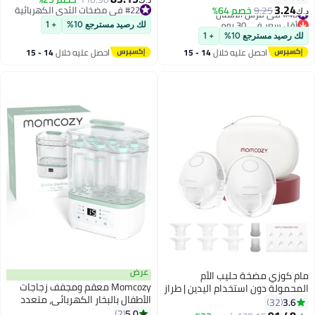
د.ك‏
فرشاة أسنان للرضع، فرشاة أسنان
3.24
باللون الرمادي.
#48 في فرش الأسنان
9.25
خصم 64%
#22 في مضخات الثدي الكهربائية
د.ك‏
للأطفال الصغار، منظف فم الطفل
أقل سعر في 30 يوم
#22 في مضخات الثدي الكهربائية
لك رصيد مسترجع 10%
+ 1
#48 في فرش الأسنان
لك رصيد مسترجع 10%
+ 1
احصل عليه خلال
14 - 15
احصل عليه خلال
14 - 15
اغسطس
اغسطس
عرض
مام كوزي مضخة حليب الأم
Momcozy معقم ومجفف زجاجات
المحمولة دون استخدام اليدين | طراز
الأطفال بالبخار الكهربائي، متعدد
إم 6 المزدوج، مضخة رضاعة طبيعية
3.6
32
الوظائف 8 في 1، مناسب لزجاجات
5.0
قابلة للارتداء بإيقاع مثالي لزيادة
2