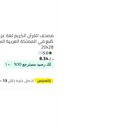
مصحف القرآن الكريم لغة عر
طُبع في المملكة العربية ال
20x28
5.0
1
8.34
د.ك‏
لك رصيد مسترجع 10%
+ 1
احصل عليه خلال
13 - 14 اغسطس