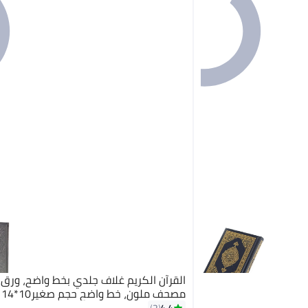
القرآن الكريم غلاف جلدي بخط واضح، ورق 
مصحف ملون، خط واضح حجم صغير10*14 سم -ابيض
4.4