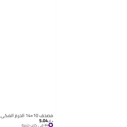
مصحف 10×14 الحرم المكي
5.04
د.ك‏
#4 في كتب دينية