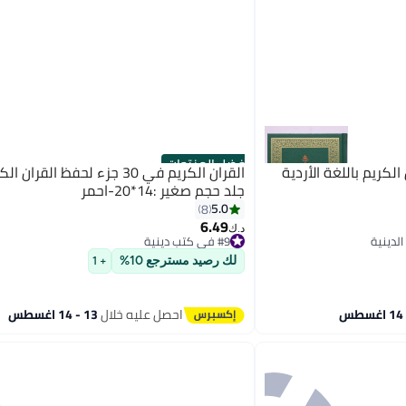
أفضل المنتجات
لكريم باللغة الأردية
القران الكريم في 30 جزء لحفظ القر
جلد حجم صغير :14*20-احمر
5.0
8
6.49
د.ك‏
#9 في كتب دينية
#9 في كتب دينية
لك رصيد مسترجع 10%
+ 1
احصل عليه خلال
13 - 14 اغسطس