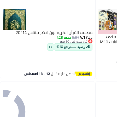
مصحف القرآن الكريم لون اخضر مقاس 14*20
 متعدد
4.17
5.81
خصم 28%
د.ك‏
اللغات ومترجم رقمي للقرآن الكريم 4 جيجابايت M10
أقل سعر في 30 يوم
أقل سعر في 30 يوم
لك رصيد مسترجع 10%
+ 1
احصل عليه خلال
12 - 13 اغسطس