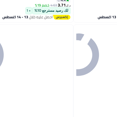
2
3.71
4.63
خصم 19%
د.ك‏
لك رصيد مسترجع 10%
+ 1
احصل عليه خلال
13 - 14 اغسطس