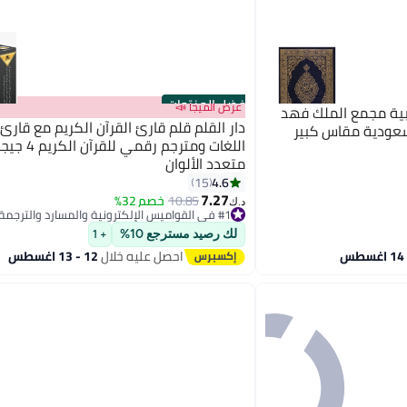
أفضل المنتجات
عرض الميجا 📣
بية مجمع الملك فهد
دار القلم قلم قارئ القرآن الكريم مع قارئ
سعودية مقاس كبير
متعدد الألوان
4.6
15
7.27
10.85
خصم 32%
د.ك‏
#1 في القواميس الإلكترونية والمسارد والترجمة
تم بيع +90 مؤخرًا
لك رصيد مسترجع 10%
+ 1
#1 في القواميس الإلكترونية والمسارد والترجمة
احصل عليه خلال
12 - 13 اغسطس