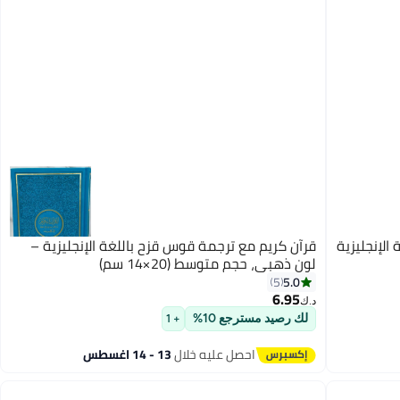
الإنجليزية
قرآن كريم مع ترجمة قوس قزح باللغة الإنجليزية –
لون ذهبي، حجم متوسط (20×14 سم)
5.0
5
6.95
د.ك‏
لك رصيد مسترجع 10%
+ 1
احصل عليه خلال
13 - 14 اغسطس