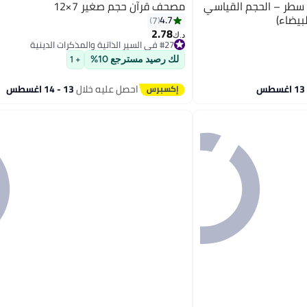
القرآن – الخط العثماني – 15 سطر – الحجم القياسي
مصحف قرآن حجم صغير 7×12
بيضاء)
4.7
7
2.78
د.ك‏
#27 في السير الذاتية والمذكرات الدينية
#27 في السير الذاتية والمذكرات الدينية
لك رصيد مسترجع 10%
+ 1
احصل عليه خلال
13 - 14 اغسطس