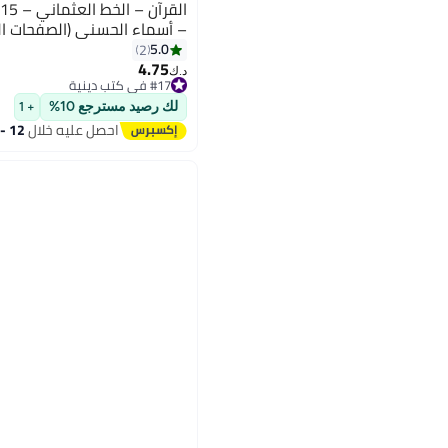
– أسماء الحسنى (الصفحات ال
5.0
2
4.75
د.ك‏
#17 في كتب دينية
#17 في كتب دينية
لك رصيد مسترجع 10%
+ 1
احصل عليه خلال
12 - 13 اغسطس