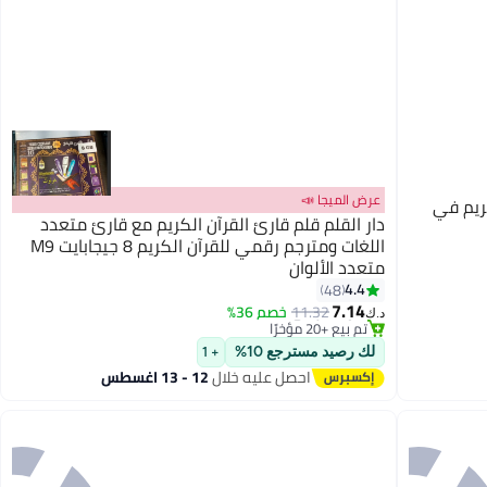
عرض الميجا 📣
ان الكريم في
دار القلم قلم قارئ القرآن الكريم مع قارئ متعدد
اللغات ومترجم رقمي للقرآن الكريم 8 جيجابايت M9
متعدد الألوان
4.4
48
#2 في القواميس الإلكترونية والمسارد والترجمة
7.14
11.32
أقل سعر في السنة
خصم 36%
د.ك‏
تم بيع +20 مؤخرًا
#2 في القواميس الإلكترونية والمسارد والترجمة
لك رصيد مسترجع 10%
+ 1
احصل عليه خلال
12 - 13 اغسطس