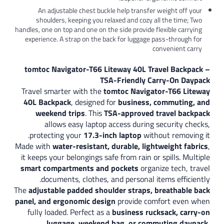
An adjustable chest buckle help transfer weight off your
shoulders, keeping you relaxed and cozy all the time; Two
handles, one on top and one on the side provide flexible carrying
experience. A strap on the back for luggage pass-through for
convenient carry
tomtoc Navigator-T66 Liteway 40L Travel Backpack –
TSA-Friendly Carry-On Daypack
Travel smarter with the
tomtoc Navigator-T66 Liteway
40L Backpack
, designed for
business, commuting, and
weekend trips
. This
TSA-approved travel backpack
allows easy laptop access during security checks,
protecting your
17.3-inch laptop
without removing it.
Made with
water-resistant, durable, lightweight fabrics
,
it keeps your belongings safe from rain or spills. Multiple
smart compartments and pockets
organize tech, travel
documents, clothes, and personal items efficiently.
The
adjustable padded shoulder straps, breathable back
panel, and ergonomic design
provide comfort even when
fully loaded. Perfect as a
business rucksack, carry-on
luggage, weekend bag, or commuting daypack
,