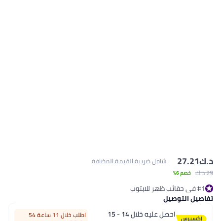
د.ك‏
27.21
شامل ضريبة القيمة المضافة
29 د.ك‏
خصم 6%
#1 في حقائب ظهر للابتوب
باقي 1 وحدات في المخزون
تفاصيل التوصيل
#1 في حقائب ظهر للابتوب
احصل عليه خلال
14 - 15
اطلب خلال 11 ساعة 54