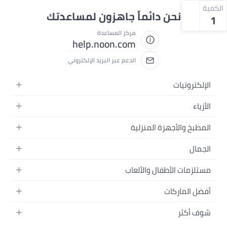
الكمية
نحن دائماً جاهزون لمساعدتك
1
مركز المساعدة
help.noon.com
الدعم عبر البريد الإلكتروني
الإلكترونيات
الجوالات
الأزياء
التابلت
أزياء نسائية
المطبخ والأجهزة المنزلية
اللابتوبات
أزياء رجالية
الحمام
الأجهزة المنزلية
الجمال
أزياء البنات
ديكور البيت
الكاميرات
العطور
أزياء الأولاد
مستلزمات الأطفال والألعاب
المطبخ والسفرة
التلفزيونات
المكياج
الساعات
الحفاضات
أدوات وتحسين المنزل
السماعات
أفضل الماركات
العناية بالشعر
المجوهرات
وسائل تنقل الأطفال
المفارش
ألعاب القيمنق
سامسونج
العناية بالبشرة
شوف أكثر
حقائب نسائية
الرضاعة والتغذية
الأثاث
أبل
منتجات الحمام والجسم
نظارات رجالية