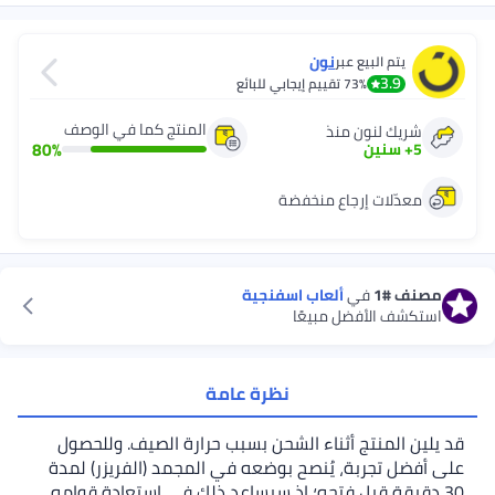
نون
يتم البيع عبر
3.9
73%
تقييم إيجابي للبائع
المنتج كما في الوصف
شريك لنون منذ
80
%
5
+
سنين
معدّلات إرجاع منخفضة
مصنف
#1
في
ألعاب اسفنجية
استكشف الأفضل مبيعًا
نظرة عامة
قد يلين المنتج أثناء الشحن بسبب حرارة الصيف. وللحصول
على أفضل تجربة، يُنصح بوضعه في المجمد (الفريزر) لمدة
30 دقيقة قبل فتحه؛ إذ سيساعد ذلك في استعادة قوامه