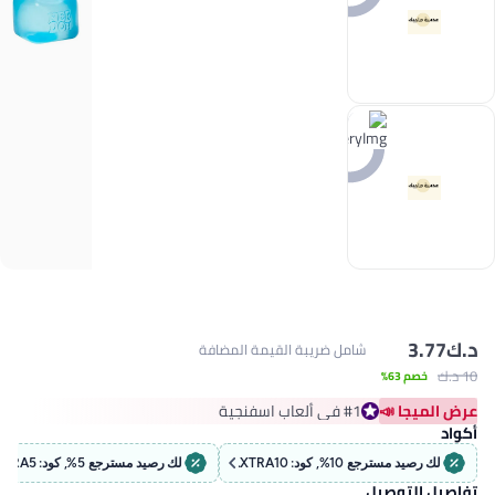
د.ك‏
3.77
شامل ضريبة القيمة المضافة
10 د.ك‏
خصم 63%
عرض الميجا 📣
#1 في ألعاب اسفنجية
#1 في ألعاب اسفنجية
أكواد
لك رصيد مسترجع 10%, كود: EXTRA10
لك رصيد مسترجع 5%, كود: EXTRA5
تفاصيل التوصيل