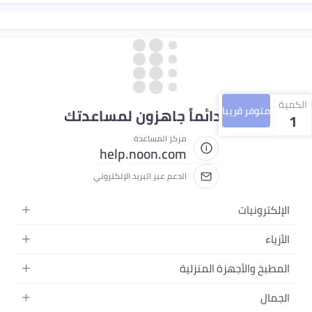
الكمية
متوفر قريبا
نحن دائماً جاهزون لمساعدتك
1
مركز المساعدة
help.noon.com
الدعم عبر البريد الإلكتروني
الإلكترونيات
الجوالات
الأزياء
التابلت
أزياء نسائية
المطبخ والأجهزة المنزلية
اللابتوبات
أزياء رجالية
الحمام
الأجهزة المنزلية
الجمال
أزياء البنات