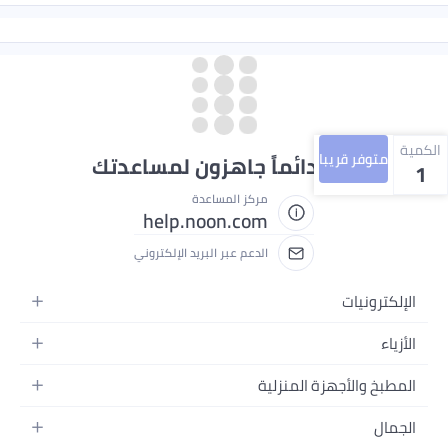
الكمية
متوفر قريبا
نحن دائماً جاهزون لمساعدتك
1
مركز المساعدة
help.noon.com
الدعم عبر البريد الإلكتروني
الإلكترونيات
الجوالات
الأزياء
التابلت
أزياء نسائية
المطبخ والأجهزة المنزلية
اللابتوبات
أزياء رجالية
الحمام
الأجهزة المنزلية
الجمال
أزياء البنات