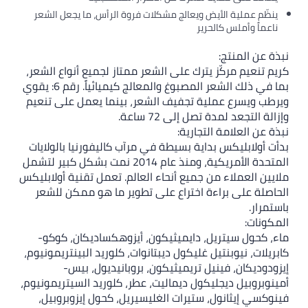
ينظّم عملية الأيض ويعالج مشكلات فروة الرأس، ما يجعل الشعر
ناعماً وأملس كالحرير
نبذة عن المنتج:
كريم تنعيم مركّز يترك على الشعر ممتاز لجميع أنواع الشعر،
بما في ذلك الشعر المصبوغ والمعالج كيميائياً. رقم 6: يقوي
ويرطب ويسرع عملية تجفيف الشعر، بينما يعمل على تنعيم
وإزالة التجعد لمدة تصل إلى 72 ساعة.
نبذة عن العلامة التجارية:
بدأت أولابليكس بداية بسيطة في مرآب كاليفورنيا بالولايات
المتحدة الأمريكية، ومنذ عام 2014 نمت بشكل كبير لتشمل
ملايين العملاء من جميع أنحاء العالم. تعمل تقنية أولابليكس
الحاصلة على براءة اختراع على تطوير ما هو ممكن للشعر
باستمرار.
المكونات:
ماء، كحول سيتريل، دايميثيكون، أيزوهكساديكان، كوكو-
كابريلات، نيوبنتيل غليكول ديبتانوات، كلوريد البينتريمونيوم،
إيزودوديكان، فينيل تريميثيكون، بروبانيديول، بيس-
أمينوبروبيل ديجليكول ديماليت، عطر، كلوريد السيتريمونيوم،
فينوكسي إيثانول، ستيرات الغليسيريل، كحول إيزوبروبيل،