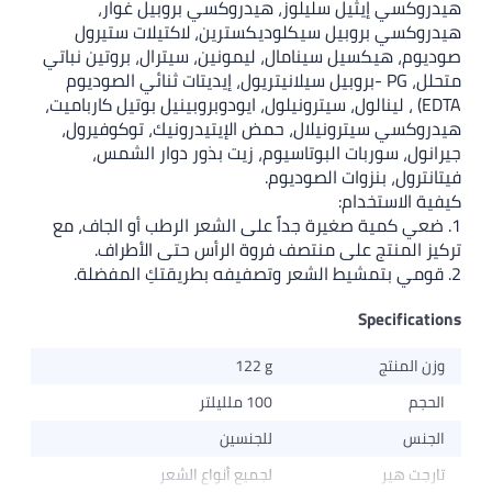
هيدروكسي إيثيل سليلوز، هيدروكسي بروبيل غوار،
هيدروكسي بروبيل سيكلوديكسترين، لاكتيلات ستيرول
صوديوم، هيكسيل سينامال، ليمونين، سيترال، بروتين نباتي
متحلل، PG -بروبيل سيلانيتريول، إيديتات ثنائي الصوديوم
EDTA) ، لينالول، سيترونيلول، ايودوبروبينيل بوتيل كارباميت،
هيدروكسي سيترونيلال، حمض الإيتيدرونيك، توكوفيرول،
جيرانول، سوربات البوتاسيوم، زيت بذور دوار الشمس،
فيتانترول، بنزوات الصوديوم.
كيفية الاستخدام:
1. ضعي كمية صغيرة جداً على الشعر الرطب أو الجاف، مع
تركيز المنتج على منتصف فروة الرأس حتى الأطراف.
2. قومي بتمشيط الشعر وتصفيفه بطريقتكِ المفضلة.
Specifications
وزن المنتج
122 g
الحجم
100 ملليلتر
الجنس
للجنسين
تارجت هير
لجميع أنواع الشعر