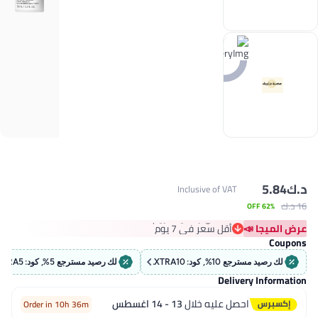
د.ك‏
5.84
Inclusive of VAT
16 د.ك‏
62% OFF
#8 في زيت وسيروم
أقل سعر في 7 يوم
عرض الميجا 📣
تم بيع +310 مؤخرًا
Coupons
#8 في زيت وسيروم
لك رصيد مسترجع 10%, كود: EXTRA10
لك رصيد مسترجع 5%, كود: EXTRA5
Delivery Information
احصل عليه خلال
13 - 14 اغسطس
Order in 10h 36m