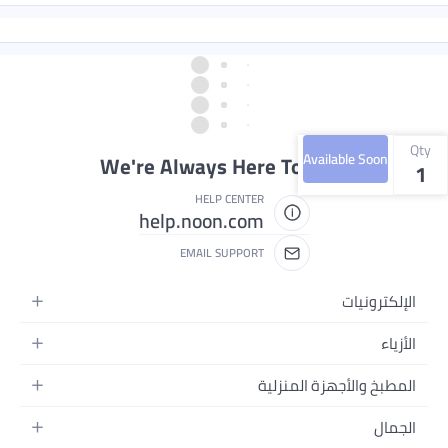
Qty
Available Soon
We're Always Here To Help
1
HELP CENTER
help.noon.com
EMAIL SUPPORT
الإلكترونيات
الجوالات
الأزياء
التابلت
أزياء نسائية
المطبخ والأجهزة المنزلية
اللابتوبات
أزياء رجالية
الحمام
الأجهزة المنزلية
الجمال
أزياء البنات