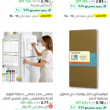
ورق سميك، غلاف مزدوج الأسلاك،
لشهادات الجائزة
2.70
2.83
74% OFF
10.79
30% OFF
4.05
د.ك‏
د.ك‏
مناسب للمنزل أو المكتب (أسود)
بتخلّص بسرعة
لك رصيد مسترجع 10%
+ 1
بتخلّص بسرعة
لك رصيد مسترجع 10%
+ 1
احصل عليه خلال
13 - 14
احصل عليه خلال
15 - 16
اغسطس
اغسطس
موليسكين دفتر يوميات ذي فصول
بمعنى سحر بمعنى حديقة تقويم
مختلفة أخضر
ثلاجة مغناطيسي قابل للمسح الجاف
3.77
3.18
8.72
63% OFF
5.39
30% OFF
- تقويم شهري وقائمة اليوم،
د.ك‏
د.ك‏
أقل سعر في 30 يوم
سبورة بيضاء للثلاجة مع مغناطيس
لك رصيد مسترجع 10%
+ 1