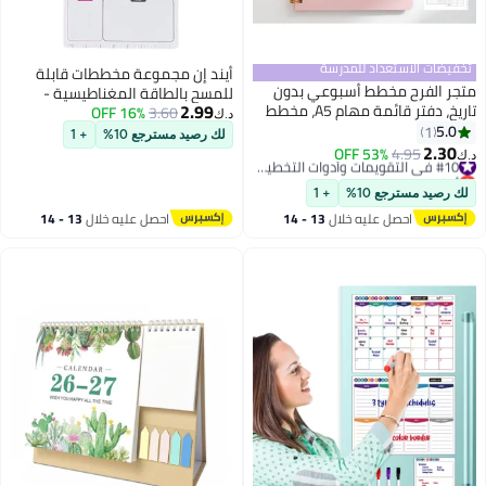
تخفيضات الاستعداد للمدرسة
أيند إن مجموعة مخططات قابلة
متجر الفرح مخطط أسبوعي بدون
للمسح بالطاقة المغناطيسية -
2.99
تاريخ، دفتر قائمة مهام A5، مخطط
3.60
16% OFF
تقويم شهري/أسبوعي، قائمة
د.ك‏
جدول الأهداف الأسبوعية، دفتر
5.0
1
المهام، تذكيرات، رسومات تزيين،
لك رصيد مسترجع 10%
+ 1
مخطط يومي، مخطط الأهداف
2.30
مغناطيس ثلاجة قابل لإعادة
4.95
53% OFF
#10 في التقويمات وأدوات التخطيط والتنظيم
د.ك‏
الأسبوعية للعمل والحياة الشخصية
أقل سعر في 30 يوم
الاستخدام للاستخدام في المنزل/
(وردي)
#10 في التقويمات وأدوات التخطيط والتنظيم
المطبخ، لوحة الرسائل، دفتر
لك رصيد مسترجع 10%
+ 1
الملاحظات، مع قلمين قابلين للمسح
احصل عليه خلال
13 - 14
احصل عليه خلال
13 - 14
اغسطس
اغسطس