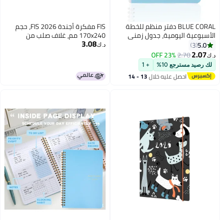
BLUE CORAL دفتر منظم للخطة
FIS مفكرة أجندة FIS 2026، حجم
الأسبوعية اليومية، جدول زمني
170x240 مم، غلاف صلب من
3.08
للأهداف الأسبوعية، اللوازم
الفينيل، تنسيق يوم واحد في
5.0
3
د.ك‏
المدرسية المكتبية، أزرق
الصفحة، عربي/إنجليزي، ورق أبيض
2.07
23% OFF
2.70
د.ك‏
60 جرام، غلاف بني -
لك رصيد مسترجع 10%
+ 1
FSDI75AEV26BR
احصل عليه خلال
13 - 14
اغسطس