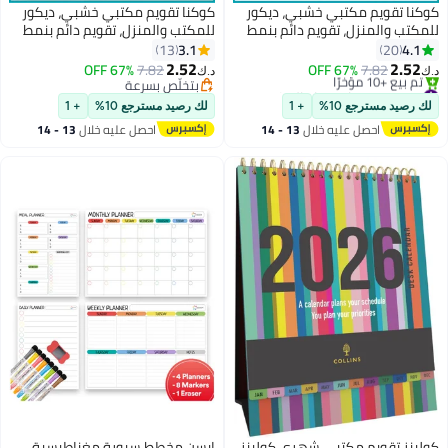
كوكنا تقويم مكتبي خشبي، ديكور
كوكنا تقويم مكتبي خشبي، ديكور
للمكتب والمنزل، تقويم دائم بنمط
للمكتب والمنزل، تقويم دائم بنمط
نورديك، مثالي لغرفة المعيشة
نورديك، مثالي لغرفة المعيشة
3.1
4.1
13
20
وطاولة القهوة، تصميم يدوي
وطاولة القهوة، تصميم يدوي
2.52
2.52
67% OFF
7.82
67% OFF
7.82
د.ك‏
د.ك‏
إبداعي لعرض التاريخ، لون أسود
إبداعي لعرض التاريخ، لون أبيض
#3 في تقويمات سطح المكتب ومستلزماته
بتخلّص بسرعة
(قطعة واحدة)
بتخلّص بسرعة
بتخلّص بسرعة
لك رصيد مسترجع 10%
+ 1
لك رصيد مسترجع 10%
+ 1
تم بيع +10 مؤخرًا
احصل عليه خلال
13 - 14
احصل عليه خلال
13 - 14
#3 في تقويمات سطح المكتب ومستلزماته
اغسطس
اغسطس
كولينز تقويم مكتبي شهري كولينز
إيسن مخطط سبورة مغناطيسية