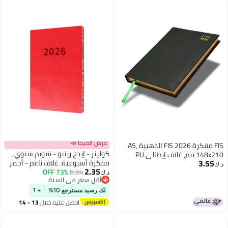
عرض الميجا 📣
FIS مفكرة FIS 2026 الذهبية A5،
كولينز - إيدج رينبو - تقويم سنوي ،
148x210 مم، غلاف إيطالي PU
3.55
مفكرة أسبوعية، غلاف ناعم - أحمر
مبطن من جانب واحد، حواف مطلية
د.ك‏
2.35
73% OFF
8.94
بالذهب وغلاف مخيط، عربي/
د.ك‏
أقل سعر في السنة
إنجليزي، ورق إيطالي عاجي 70 جرام،
أقل سعر في السنة
غلاف أخضر-FSDI26AEG26GR
لك رصيد مسترجع 10%
+ 1
احصل عليه خلال
13 - 14
اغسطس