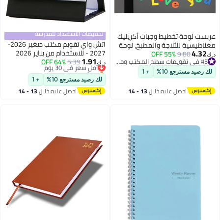
تخفيضات الاستعداد للمدرسة
عربست لوحة تخطيط وجبات أكريليك
اتش واي تقويم مكتب صغير 2026-
مغناطيسية للثلاجة والمطبخ، لوحة
4.32
2027 - للاستخدام من يناير 2026
9.80
55% OFF
تخطيط تقويم أسبوعي شفافة،
د.ك‏
1.91
#5 في تقويمات سطح المكتب ومستلزماته
5.39
أقل سعر في 30 يوم
64% OFF
إلى يونيو 2027، تقويم مكتبي
لوحة ملاحظات 3 في 1، مخطط
د.ك‏
#5 في تقويمات سطح المكتب ومستلزماته
بتخلّص بسرعة
شهري صغير، ورق سميك 250 جرام،
وجبات أكريليك مغناطيسي للثلاجة
لك رصيد مسترجع 10%
+ 1
أقل سعر في 30 يوم
تجليد بسلك مزدوج للاستخدام
مع 6 علامات (29.7 × 21 سم)
لك رصيد مسترجع 10%
+ 1
المنزلي أو المكتبي (أسود)
احصل عليه خلال
13 - 14
احصل عليه خلال
13 - 14
اغسطس
اغسطس