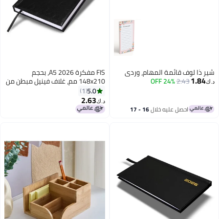
شير ذا لوف قائمة المهام، وردي
FIS مفكرة A5 2026، بحجم
1.84
2.43
24% OFF
148x210 مم، غلاف فينيل مبطن من
د.ك‏
جهة واحدة، تنسيق يوم في صفحة،
5.0
1
ورق أبيض 60 جرام، إنجليزي/عربي،
2.63
د.ك‏
غلاف أسود - FSDI18AE26BK
احصل عليه خلال
16 - 17
اغسطس