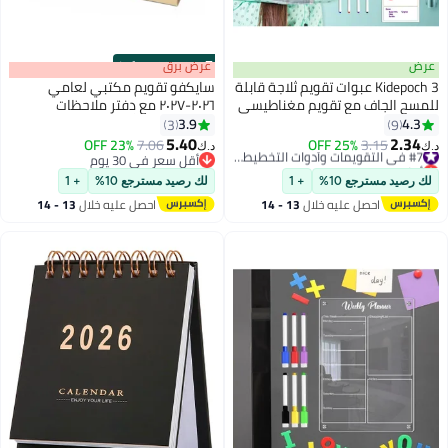
عرض
s
00
:
m
عرض برق
00
·
1 Left
Kidepoch 3 عبوات تقويم ثلاجة قابلة
سايكفو تقويم مكتبي لعامي
للمسح الجاف مع تقويم مغناطيسي
٢٠٢٦-٢٠٢٧ مع دفتر ملاحظات
بحجم 17x13 بوصة ومخطط
وملصقات، مُجلّد بسلك مزدوج،
3.9
4.3
3
9
أسبوعي، منظم يومي بحجم 7x9
يغطي ١٢ شهرًا من يوليو ٢٠٢٦ إلى
5.40
2.34
3.15
25% OFF
#7 في التقويمات وأدوات التخطيط والتنظيم
7.06
23% OFF
د.ك‏
د.ك‏
بوصة، مجموعة تقويم لوح أبيض
يونيو ٢٠٢٧، لتنظيم المهام اليومية.
أقل سعر في 30 يوم
أقل سعر في 30 يوم
متميزة للثلاجة
#7 في التقويمات وأدوات التخطيط والتنظيم
أقل سعر في 30 يوم
لك رصيد مسترجع 10%
+ 1
لك رصيد مسترجع 10%
+ 1
احصل عليه خلال
13 - 14
احصل عليه خلال
13 - 14
اغسطس
اغسطس