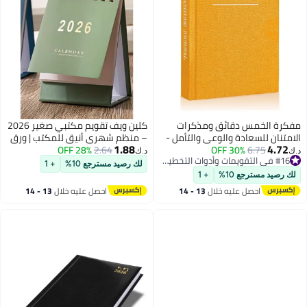
مفكرة الخمس دقائق ومذكرات
كلين ويف تقويم مكتبي صغير 2026
الامتنان للسعادة والوعي والتأمل -
– منظم شهري أنيق للمكتب | ورق
1.88
4.72
6.75
30% OFF
تأكيدات يومية بتنسيق بسيط وواضح
2.64
28% OFF
سميك 250 جم، سلك مزدوج متين |
د.ك‏
د.ك‏
#16 في التقويمات وأدوات التخطيط والتنظيم
- مخطط حياة
تصميم عملي وعصري للمنزل
لك رصيد مسترجع 10%
+ 1
#16 في التقويمات وأدوات التخطيط والتنظيم
والمكتب - أخضر
لك رصيد مسترجع 10%
+ 1
احصل عليه خلال
13 - 14
احصل عليه خلال
13 - 14
اغسطس
اغسطس