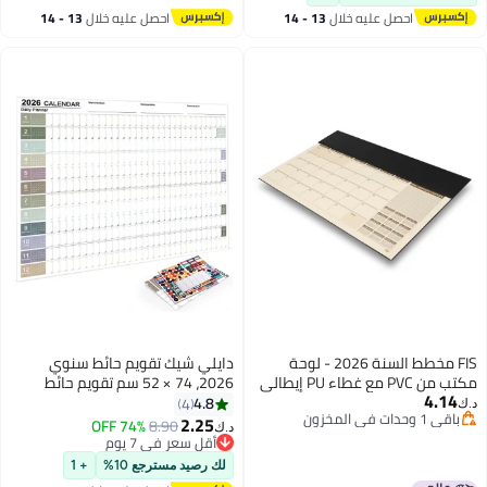
احصل عليه خلال
13 - 14
احصل عليه خلال
13 - 14
اغسطس
اغسطس
FIS مخطط السنة 2026 - لوحة
دايلي شيك تقويم حائط سنوي
مكتب من PVC مع غطاء PU إيطالي
2026، 74 × 52 سم تقويم حائط
4.14
أسود، 490x340 مم، 12 ورقة
سنوي مع ملصقات، ورق سميك،
4.8
4
د.ك‏
باقي 1 وحدات في المخزون
شهرية، ورق عاجي، (إنجليزي/
لون موراندي
2.25
74% OFF
8.90
د.ك‏
باقي 1 وحدات في المخزون
فرنسي)، مثالي للاستخدام على
أقل سعر في 7 يوم
المكتب، ملاحظات يومية وتذكيرات -
أقل سعر في 7 يوم
لك رصيد مسترجع 10%
+ 1
FSDKPEF26BK