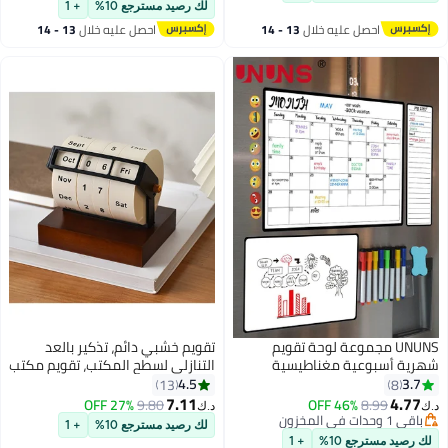
أقل سعر في 30 يوم
خلفي - سبورة تخطيط ملونة -
لك رصيد مسترجع 10%
+ 1
تتضمن أقلام تحديد مغناطيسية
احصل عليه خلال
13 - 14
احصل عليه خلال
13 - 14
وممحاة سبورة بيضاء
اغسطس
اغسطس
UNUNS مجموعة لوحة تقويم
تقويم خشبي دائم، تذكير بالعد
شهرية أسبوعية مغناطيسية
التنازلي لسطح المكتب، تقويم مكتب
مكونة من 12 قطعة، تقويم شهري
دوار صغير، عرض تاريخ خشبي عتيق
4.5
3.7
13
8
قابل لإعادة الاستخدام مع أقلام
لديكور المنزل والمكتب
7.11
4.77
27% OFF
9.80
46% OFF
8.99
د.ك‏
د.ك‏
طباشير سائلة ساطعة نيون
باقي 1 وحدات في المخزون
لك رصيد مسترجع 10%
+ 1
باقي 1 وحدات في المخزون
لك رصيد مسترجع 10%
+ 1