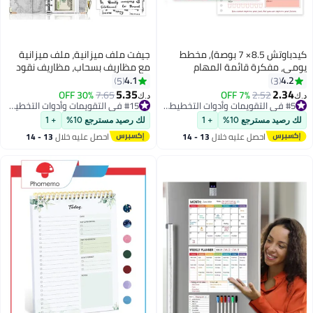
كيدباوتش 8.5× 7 بوصة), مخطط
جيفت ملف ميزانية، ملف ميزانية
يومي، مفكرة قائمة المهام
مع مظاريف بسحاب، مظاريف نقود
اللطيفة مع جيب خلفي لتنظيم
لوضع الميزانية وتوفير المال، منظم
4.1
4.2
5
3
المهام اليومية وتعزيز الكفاءة،
نقود، 14 مخطط ميزانية مع مظاريف
5.35
2.34
30% OFF
7.65
7% OFF
2.52
د.ك‏
د.ك‏
مخطط دفتر الملاحظات للقوائم
نقود، رمادي
#5 في التقويمات وأدوات التخطيط والتنظيم
#15 في التقويمات وأدوات التخطيط والتنظيم
المرجعية المثالية للنساء بسهول
#5 في التقويمات وأدوات التخطيط والتنظيم
#15 في التقويمات وأدوات التخطيط والتنظيم
لك رصيد مسترجع 10%
+ 1
لك رصيد مسترجع 10%
+ 1
احصل عليه خلال
13 - 14
احصل عليه خلال
13 - 14
اغسطس
اغسطس