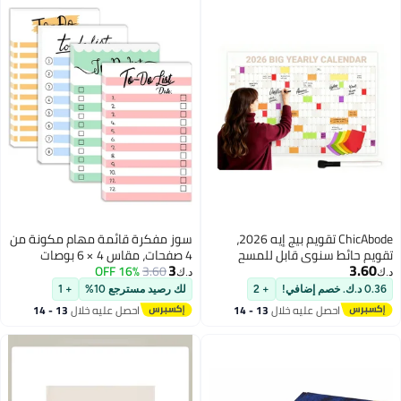
ChicAbode تقويم بيج إيه 2026،
سوز مفكرة قائمة مهام مكونة من
تقويم حائط سنوي قابل للمسح
4 صفحات، مقاس 4 × 6 بوصات
3
3.60
الجاف، تقويم كبير لمدة 12 شهرًا
3.60
16% OFF
(إجمالي 200 ورقة)، ملاحظات لاصقة
د.ك‏
د.ك‏
مع قلم وملصقات ملونة، عملي
ذاتية اللصق، مفكرة يومية للمهام
0.36 د.ك. خصم إضافي!
+ 2
لك رصيد مسترجع 10%
+ 1
وممتع (بني)
المنزلية والمكتبية والمدرسية،
احصل عليه خلال
13 - 14
احصل عليه خلال
13 - 14
للتخطيط والتذكير واللوازم
اغسطس
اغسطس