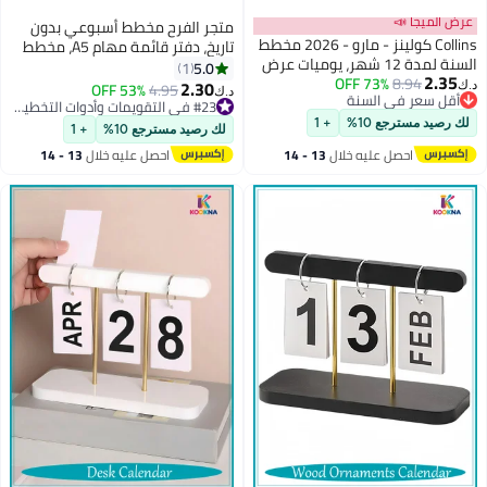
عرض الميجا 📣
متجر الفرح مخطط أسبوعي بدون
Collins كولينز - مارو - 2026 مخطط
تاريخ، دفتر قائمة مهام A5، مخطط
السنة لمدة 12 شهر، يوميات عرض
جدول الأهداف الأسبوعية، دفتر
5.0
1
2.35
8.94
73% OFF
أسبوعي، غلاف ورق A5 - كلب
مخطط يومي، مخطط الأهداف
2.30
53% OFF
4.95
د.ك‏
د.ك‏
أقل سعر في السنة
(MR153.DG-26)
الأسبوعية للعمل والحياة الشخصية
#23 في التقويمات وأدوات التخطيط والتنظيم
أقل سعر في السنة
(أزرق)
#23 في التقويمات وأدوات التخطيط والتنظيم
لك رصيد مسترجع 10%
+ 1
لك رصيد مسترجع 10%
+ 1
احصل عليه خلال
13 - 14
احصل عليه خلال
13 - 14
اغسطس
اغسطس