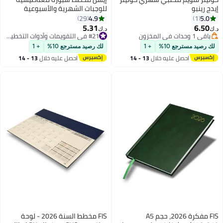
إيدج رينبو
للوجبات الشهرية والأسبوعية
واليومية للثلاجة - 4 مخططات و8
4.9
5.0
29
1
أقلام تحديد وممحاة واحدة (ألوان
5.31
6.50
د.ك‏
د.ك‏
متنوعة)
باقي 1 وحدات في المخزون
#21 في التقويمات وأدوات التخطيط والتنظيم
باقي 1 وحدات في المخزون
#21 في التقويمات وأدوات التخطيط والتنظيم
لك رصيد مسترجع 10%
+ 1
لك رصيد مسترجع 10%
+ 1
احصل عليه خلال
13 - 14
احصل عليه خلال
13 - 14
اغسطس
اغسطس
FIS مفكرة 2026، حجم A5
FIS مخطط السنة 2026 - لوحة