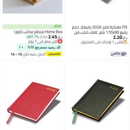
عرض
FIS مفكرة فايز 2026 رفيعة، حجم
Home Box منظم مكتب ناتورا
رفيع 170x90 مم، غلاف صلب من
2.45
2.20
7% OFF
2.64
مواد الفينيل، أسبوع واحد في لمحة،
د.ك‏
د.ك‏
أقل سعر في 7 يوم
باقي 1 وحدات في المخزون
تنسيق أفقي، ورق أبيض 60 جرام،
أقل سعر في 7 يوم
باقي 1 وحدات في المخزون
غلاف أسود - FSDI51E26BK
لك رصيد مسترجع 10%
+ 1
احصل عليه خلال
13 - 14
اغسطس