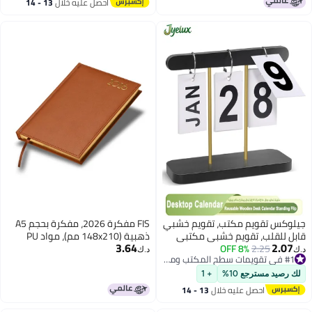
احصل عليه خلال
13 - 14
اغسطس
جيلوكس تقويم مكتب، تقويم خشبي
FIS مفكرة 2026، مفكرة بحجم A5
قابل للقلب، تقويم خشبي مكتبي
ذهبية (148x210 مم)، مواد PU
3.64
2.07
2.25
8% OFF
قابل لإعادة الاستخدام وقابض،
إيطالية، غلاف مبطن ومخيط من
د.ك‏
د.ك‏
#1 في تقويمات سطح المكتب ومستلزماته
إكسسوارات مكتبية يومية لعدّة
جانب واحد، حواف مطلية بالذهب،
#1 في تقويمات سطح المكتب ومستلزماته
أيام، زخرفة عرض لمكتب أو فصل
إنجليزي، ورق عاجي إيطالي 70 جرام،
لك رصيد مسترجع 10%
+ 1
دراسي منزلي (أسود)
لون بني - FSDI26EG26BR
احصل عليه خلال
13 - 14
اغسطس