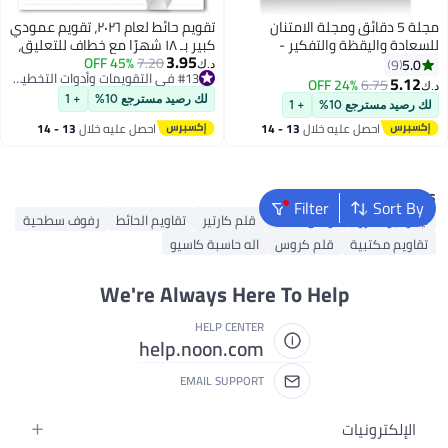
مجلة 5 دقائق ومجلة الامتنان
تقويم حائط لعام ٢٠٢٦، تقويم عمودي
للسعادة واليقظة والتفكير -
كبير بـ ١٨ شهرًا مع خطاف للتعليق،
3.95
التأكيدات اليومية بتنسيق إرشادي
7.20
45% OFF
تقويم حائط من يناير ٢٠٢٦ إلى يونيو
5.0
9
د.ك‏
#13 في التقويمات وأدوات التخطيط والتنظيم
بسيط - مخطط حياة غير مؤرخ
٢٠٢٧، تجليد حلزوني مزدوج مع
5.12
24% OFF
6.75
د.ك‏
#13 في التقويمات وأدوات التخطيط والتنظيم
مساحة للكتابة للتخطيط والتنظيم،
لك رصيد مسترجع 10%
+ 1
لك رصيد مسترجع 10%
+ 1
ورق فاخر، مناسب لحفظ التواريخ
احصل عليه خلال
13 - 14
احصل عليه خلال
13 - 14
المهمة، مثالي للتنظيم.
اغسطس
اغسطس
Popular Searches
Filter
Sort By
آيكو نيو 9 برو
حوامل الكتب
قلم كارتير
تقاويم الحائط
رفوف سطحية
تقاويم مكتبية
قلم كروس
اله حاسبة كاسيو
We're Always Here To Help
HELP CENTER
help.noon.com
EMAIL SUPPORT
الإلكترونيات