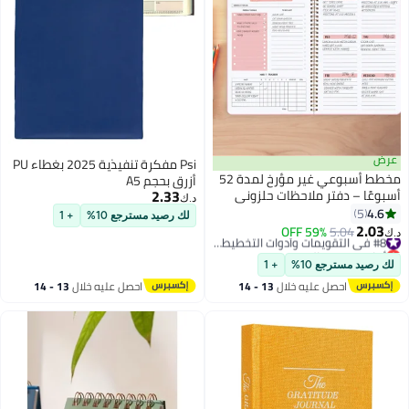
عرض
Psi مفكرة تنفيذية 2025 بغطاء PU
مخطط أسبوعي غير مؤرخ لمدة 52
أزرق بحجم A5
2.33
أسبوعًا – دفتر ملاحظات حلزوني
د.ك‏
لتحديد الأهداف مع متتبع العادات
4.6
5
لك رصيد مسترجع 10%
+ 1
وقائمة المهام، ورق سميك وغلاف
2.03
5.04
59% OFF
#8 في التقويمات وأدوات التخطيط والتنظيم
د.ك‏
مقاوم للماء، مثالي للعمل
أقل سعر في السنة
والدراسة وتنظيم المهام المنزلية
#8 في التقويمات وأدوات التخطيط والتنظيم
لك رصيد مسترجع 10%
+ 1
احصل عليه خلال
13 - 14
احصل عليه خلال
13 - 14
اغسطس
اغسطس