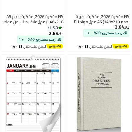
FIS مفكرة 2026، مفكرة ذهبية
FIS مفكرة 2026، مفكرة بحجم A5
بحجم A5 (148x210 مم)، مواد PU
(148x210 مم)، غلاف صلب من مواد
3.64
إيطالية، غلاف مبطن ومخيط من
الفينيل، إنجليزي، ورق أبيض 60 جرام،
5.0
1
د.ك‏
جانب واحد، حواف مطلية بالذهب،
لون أحمر - FSDI21E26RE
2.65
لك رصيد مسترجع 10%
+ 1
د.ك‏
إنجليزي، ورق عاجي إيطالي بوزن 70
لك رصيد مسترجع 10%
+ 1
جرام، لون أخضر - FSDI26EG26GR
احصل عليه خلال
13 - 14
احصل عليه خلال
13 - 14
اغسطس
اغسطس