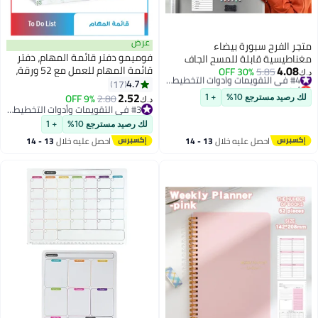
عرض
متجر الفرح سبورة بيضاء
فوميمو دفتر قائمة المهام، دفتر
مغناطيسية قابلة للمسح الجاف
4.08
قائمة المهام للعمل مع 52 ورقة،
5.85
30% OFF
للثلاجة، 3 ألواح متضمنة، سبورة
#4 في التقويمات وأدوات التخطيط والتنظيم
د.ك‏
أقل سعر في 7 يوم
مخطط يومي بدون تاريخ، مثالي
4.7
بيضاء للتقويم الشهري والأسبوعي
17
#4 في التقويمات وأدوات التخطيط والتنظيم
للمهام اليومية وتحديد الأهداف،
2.52
واليومي لمخطط الأسرة، لوحة
9% OFF
2.80
لك رصيد مسترجع 10%
+ 1
د.ك‏
دفتر قائمة المهام مناسب للمكتب
جدول المطبخ، 6 أقلام تحديد، 1
#3 في التقويمات وأدوات التخطيط والتنظيم
والمنزل والمدرسة
#3 في التقويمات وأدوات التخطيط والتنظيم
ممحاة
لك رصيد مسترجع 10%
+ 1
احصل عليه خلال
13 - 14
احصل عليه خلال
13 - 14
اغسطس
اغسطس