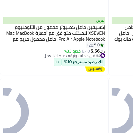
عرض
امل
إكسيفين حامل كمبيوتر محمول من الألومنيوم
، حامل
XSEVEN للمكتب متوافق مع أجهزة Mac MacBook
 ماك بوك
Pro Air Apple Notebook، حامل محمول مريح مع
يوتر
رافعة معدنية لجهاز كمبيوتر مكتبي مقاس 10 إلى
5.0
20
15.6 بوصة، فضي
5.56
8.40
خصم 33%
#4 في حاملات وأرفف منصات العمل
د.ك‏
تم بيع +30 مؤخرًا
#4 في حاملات وأرفف منصات العمل
لك رصيد مسترجع 10%
+ 1