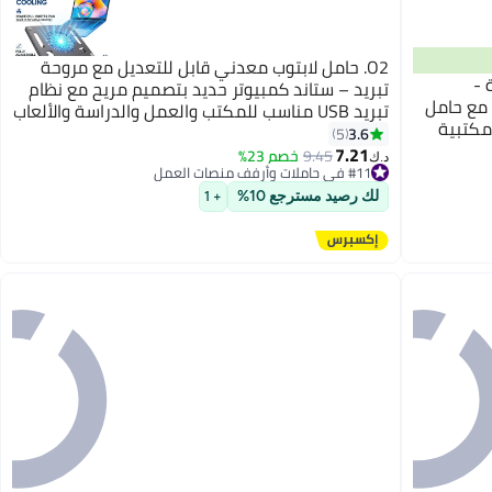
O2. حامل لابتوب معدني قابل للتعديل مع مروحة
 -
تبريد – ستاند كمبيوتر حديد بتصميم مريح مع نظام
مع حامل
تبريد USB مناسب للمكتب والعمل والدراسة والألعاب
مكتبية
3.6
5
يعي متين
7.21
9.45
خصم 23%
#11 في حاملات وأرفف منصات العمل
د.ك‏
أقل سعر في 7 يوم
#11 في حاملات وأرفف منصات العمل
لك رصيد مسترجع 10%
+ 1