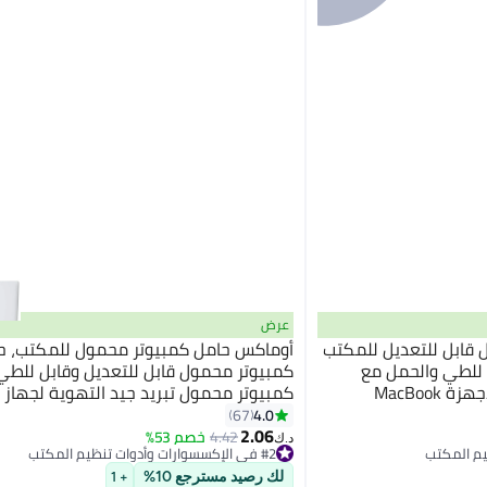
عرض
 قابل للتعديل للمكتب
أوماكس حامل كمبيوتر محمول للمكتب، ح
 للطي والحمل مع
كمبيوتر محمول قابل للتعديل وقابل للطي
تهوية وتبريد، تصميم مريح لأجهزة MacBook
ك
وDell وHP وSony وأجهزة الكمبيوتر
Pro Air وLenovo وDell وHP وأجهزة 
4.0
67
ين وموفر للمساحة
2.06
المحمولة والكمبيوتر اللوحي باللون الأسو
4.42
خصم 53%
#2 في الإكسسوارات وأدوات تنظيم المكتب
د.ك‏
أقل سعر في 7 يوم
#2 في الإكسسوارات وأدوات تنظيم المكتب
لك رصيد مسترجع 10%
+ 1