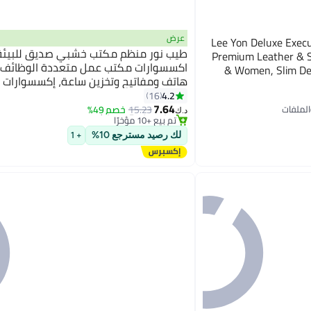
عرض
Lee Yon Deluxe Execu
طيب نور منظم مكتب خشبي صديق للبيئة
Premium Leather & S
اكسسوارات مكتب عمل متعددة الوظائف 
& Women, Slim Des
هاتف ومفاتيح وتخزين ساعة، إكسسوارات 
Holds up to 25 Bu
#6 في لوازم المكتب والحوامل والموزعات
للرجال والنساء، هدية عملية من خشب طب
4.2
16
أقل سعر في 30 يوم
7.64
(تركيب سهل)
15.23
خصم 49%
تم بيع +10 مؤخرًا
د.ك‏
#6 في لوازم المكتب والحوامل والموزعات
لك رصيد مسترجع 10%
+ 1