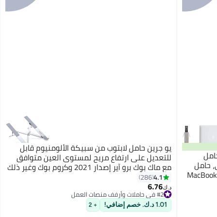
يو جرين حامل لابتوب من سبيكة الألومنيوم قابل
امل
للتعديل على ارتفاع مريح لمستوى العين متوافق
، حامل
مع ماك بوك برو آير إصدار 2021 وكروم بوك وغير ذلك
مبيوتر محمول تبريد جيد التهوية لجهاز MacBook
الكثير، ومرفق مع حقيبة للتخزين فضي
4.1
286
الكمبيوتر
6.76
#2 في حاملات وأرفف منصات العمل
د.ك‏
د
تم بيع +20 مؤخرًا
#2 في حاملات وأرفف منصات العمل
1.01 د.ك. خصم إضافي!
+ 2