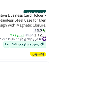
أفضل المنتجات
tive Business Card Holder -
tainless Steel Case for Men
ign with Magnetic Closure,
siness Cards, Cigarette Case
5.0
1
(Dark Coffee)
3.12
11.54
خصم 72%
#1 في حوامل وأرفف البطاقات والملفات
د.ك‏
تم بيع +20 مؤخرًا
#1 في حوامل وأرفف البطاقات والملفات
لك رصيد مسترجع 10%
+ 1