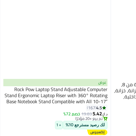
عرض
DUNISO منظم الملابس الداخلية، مجموعة من 8،
Rock Pow Laptop Stand Adjustable Computer
نة، خزانة،
Stand Ergonomic Laptop Riser with 360° Rotating
خلية،
Base Notebook Stand Compatible with All 10-17”
#6 في حاملات وأرفف منصات العمل
Laptops
4.5
167
أقل سعر في السنة
5.42
19.83
خصم 72%
تم بيع +20 مؤخرًا
د.ك‏
#6 في حاملات وأرفف منصات العمل
لك رصيد مسترجع 10%
+ 1