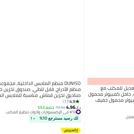
تعديل للمكتب مع
منظم الأدراج، قابل للطي، صندوق تخزين خزا
رة بزاوية 360 درجة، حامل كمبيوتر محمول
صناديق تخزين قماش، مناسبة للملابس الدا
مبيوتر محمول خفيف
الجوارب، الرباطات (أسود)
4.9
17
زلي.
4.96
10.64
خصم 53%
د.ك‏
#10 في الإكسسوارات وأدوات تنظيم المكتب
#10 في الإكسسوارات وأدوات تنظيم المكتب
لك رصيد مسترجع 10%
+ 1