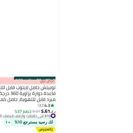
s
00
:
m
00
·
باقي 90%
عرض برق
توبيتش حامل لابتوب قابل لل
قاعدة دوا
مبرد قابل للتهوية، حامل ك
الوزن للسفر في المكتب المن
4.3
32
5.61
9.01
خصم 37%
#10 في حاملات وأرفف منصات العمل
د.ك‏
أقل سعر في 30 يوم
#10 في حاملات وأرفف منصات العمل
لك رصيد مسترجع 10%
+ 1