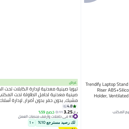
عرض
Trendify Laptop Stand
تيويا صينية معدنية لإدارة الكابلات تحت ا
Riser ABS+Silico
صينية معدنية لحامل الطاولة تحت المكتب
Holder, Ventilate
مشبك، بدون حفر بدون أضرار، لإدارة أسلاك
MacBook Pro Air, Leno
الكمبيوتر، للمكتب، للمنزل (أسود)
4.8
6
3.25
8.11
خصم 59%
#3 في حاملات وأرفف منصات العمل
د.ك‏
تم بيع +30 مؤخرًا
#3 في حاملات وأرفف منصات العمل
لك رصيد مسترجع 10%
+ 1