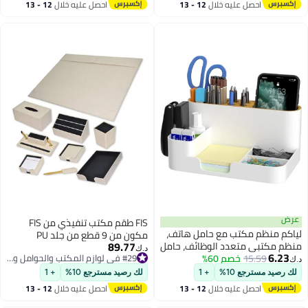
احصل عليه خلال
12 - 13
احصل عليه خلال
12 - 13
اغسطس
اغسطس
ض
FIS طقم مكتب تنفيذي من FIS
كم منظم مكتب مع حامل هاتف،
مكون من 9 قطع من جلد PU
89.77
م مكتبي متعدد الوظائف، حامل
الإيطالي، كريمي - FSDS172CR
د.ك‏
6.23
15.59
خصم 60%
ام وعلبة تخزين لمستلزمات
#29 في لوازم المكتب والحوامل والموزعات
#29 في لوازم المكتب والحوامل والموزعات
كتب للمنزل والمدرسة والعمل،
 رصيد مسترجع 10%
+ 1
لك رصيد مسترجع 10%
+ 1
دوق إكسسوارات عصري لمساحة
احصل عليه خلال
12 - 13
احصل عليه خلال
12 - 13
ل مرتبة
اغسطس
اغسطس