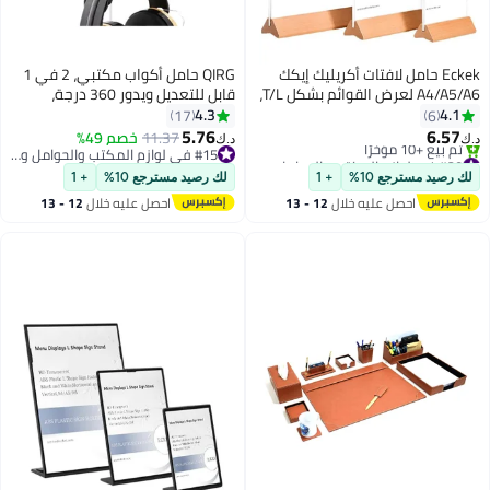
Eckek حامل لافتات أكريليك إيكك
QIRG حامل أكواب مكتبي، 2 في 1
A4/A5/A6 لعرض القوائم بشكل T/L،
قابل للتعديل ويدور 360 درجة،
دة خشبية لحامل لافتات الطاولة
ملحقات مكتب الألعاب، حامل
4.3
4.1
17
6
سماعة رأس معلق أسفل المكتب،
5.76
6.57
11.37
خصم 49%
د.ك‏
يحمل كوب القهوة والمشروبات
#20 في لوازم المكتب والحوامل والموزعات
#15 في لوازم المكتب والحوامل والموزعات
أقل سعر في 30 يوم
وزجاجة المياه - أسود
#15 في لوازم المكتب والحوامل والموزعات
 رصيد مسترجع 10%
+ 1
لك رصيد مسترجع 10%
+ 1
تم بيع +10 مؤخرًا
احصل عليه خلال
12 - 13
احصل عليه خلال
12 - 13
#20 في لوازم المكتب والحوامل والموزعات
اغسطس
اغسطس