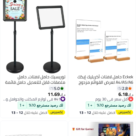
Eckek حامل لافتات أكريليك إيكك
توريسيك حامل لافتات، حامل
A4/A5/A6 لعرض القوائم مزدوج
ملصقات قابل للتعديل، حامل قائمة
وانب، قاعدة خشبية لحامل لافتات
من الألومنيوم بإطار قابل للانزلاق مع
5.0
2.8
1
5
اولة
زاوية أمان، حاملات عرض أرضية
11.69
6.18
د.ك‏
قابلة للاستبدال للإعلانات، عمودية
أقل سعر في 30 يوم
#41 في لوازم المكتب والحوامل والموزعات
أقل سعر في 30 يوم
وأفقية
#41 في لوازم المكتب والحوامل والموزعات
 رصيد مسترجع 10%
+ 1
لك رصيد مسترجع 10%
+ 1
احصل عليه خلال
12 - 13
احصل عليه خلال
12 - 13
اغسطس
اغسطس