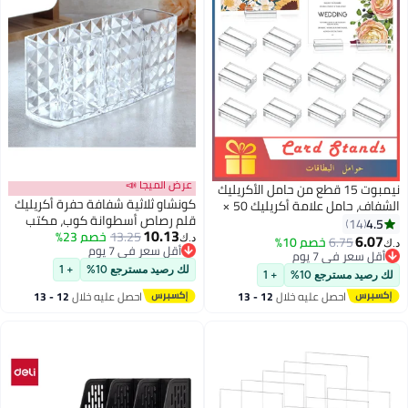
عرض الميجا 📣
نيمبوت 15 قطع من حامل الأكريليك
كونشاو ثلاثية شفافة حفرة أكريليك
الشفاف، حامل علامة أكريليك 50 ×
قلم رصاص أسطوانة كوب، مكتب
30 × 10 مم، حامل رقم الطاولة،
4.5
14
10.13
13.25
خصم 23%
ملحقات المشبك، مكياج فرشاة
ل عرض البطاقات، مناسب لصور
6.07
6.75
خصم 10%
د.ك‏
أقل سعر في 7 يوم
حامل مربع، تصميم حديث مكتب
طاقة البريدية وحفلات الزفاف
أقل سعر في 7 يوم
أقل سعر في 7 يوم
مدرسة الإمدادات المنزلية سطح
أقل سعر في 7 يوم
مناسبات المكتبية واجتماعات
لك رصيد مسترجع 10%
+ 1
 رصيد مسترجع 10%
+ 1
المكتب حامل مربع، حجم 7.3x 2.6x
عمل
احصل عليه خلال
12 - 13
احصل عليه خلال
12 - 13
3.1 بوصة
اغسطس
اغسطس