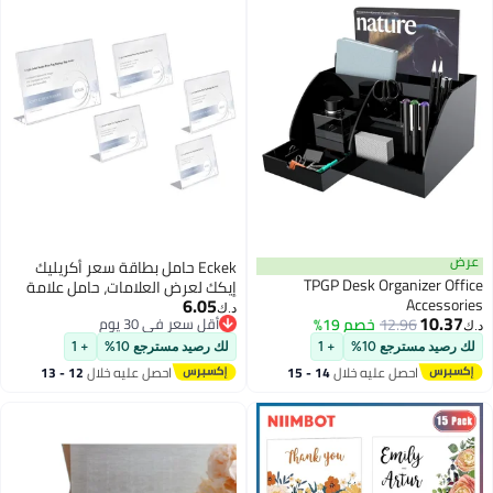
ض
Eckek حامل بطاقة سعر أكريليك
TPGP Desk Organizer Off
إيكك لعرض العلامات، حامل علامة
6.05
Accessor
أفقي مائل على شكل L، حامل
د.ك‏
10.37
12.96
خصم 19%
أقل سعر في 30 يوم
علامة على الطاولة 10 عبوات
أقل سعر في 30 يوم
 رصيد مسترجع 10%
+ 1
لك رصيد مسترجع 10%
+ 1
احصل عليه خلال
14 - 15
احصل عليه خلال
12 - 13
اغسطس
اغسطس