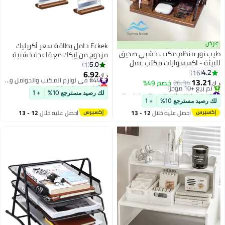
ض
Eckek حامل بطاقة سعر أكريليك
ب نور منظم مكتب خشبي صديق
مزدوج من إيكك مع قاعدة خشبية
يئة - اكسسوارات مكتب عمل
لحامل لافتات الطاولة
5.0
1
ددة الوظائف مع حامل هاتف
4.2
16
6.92
#44 في لوازم المكتب والحوامل والموزعات
د.ك‏
اتيح وتخزين ساعة، إكسسوارات
13.21
26.34
خصم 49%
أقل سعر في 30 يوم
بية للرجال والنساء، هدية عملية
#7 في لوازم المكتب والحوامل والموزعات
#44 في لوازم المكتب والحوامل والموزعات
لك رصيد مسترجع 10%
+ 1
أقل سعر في 30 يوم
 خشب طبيعي متين (تركيب
 رصيد مسترجع 10%
+ 1
تم بيع +10 مؤخرًا
ل)
احصل عليه خلال
12 - 13
احصل عليه خلال
12 - 13
#7 في لوازم المكتب والحوامل والموزعات
اغسطس
اغسطس