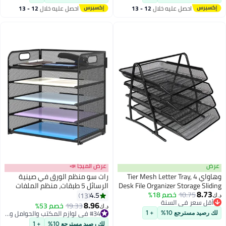
احصل عليه خلال
12 - 13
احصل عليه خلال
12 - 13
اغسطس
اغسطس
ض
عرض الميجا 📣
وهاواي 4 Tier Mesh Letter Tray,
رات سو منظم الورق في صينية
Desk File Organizer Storage Slid
الرسائل 5 طبقات، منظم الملفات
8.73
10.75
خصم 18%
Paper Sorter, Desktop Docum
على المكتب مع مقبض، منظم
4.5
13
أقل سعر في السنة
Holder Shelf Rack Paper Let
مكتبي من المعدن الأسود مع رف
8.96
19.33
خصم 53%
د.ك‏
أقل سعر في السنة
Tray Organizer for Home, Scho
مكتبي للمكتب يستخدم لتنظيم
#34 في لوازم المكتب والحوامل والموزعات
 رصيد مسترجع 10%
+ 1
Office, Bl
اللوازم المكتبية في المدرسة
#34 في لوازم المكتب والحوامل والموزعات
لك رصيد مسترجع 10%
+ 1