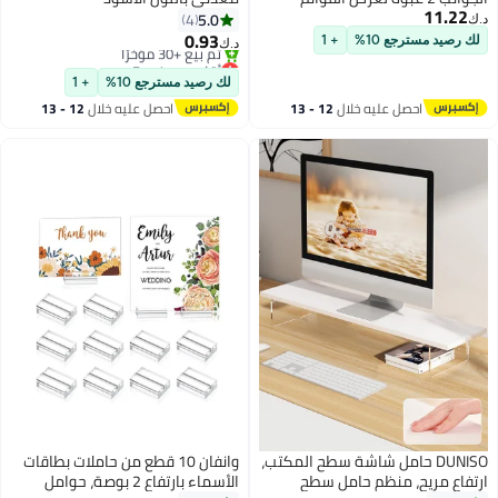
11.22
A4/A شفاف
5.0
4
0.93
 رصيد مسترجع 10%
+ 1
د.ك‏
أقل سعر في 7 يوم
باقي 1 وحدات في المخزون
لك رصيد مسترجع 10%
+ 1
تم بيع +30 مؤخرًا
احصل عليه خلال
12 - 13
احصل عليه خلال
12 - 13
أقل سعر في 7 يوم
اغسطس
اغسطس
DUNISO حامل شاشة سطح المكتب،
وانفان 10 قطع من حاملات بطاقات
فاع مريح، منظم حامل سطح
الأسماء بارتفاع 2 بوصة، حوامل