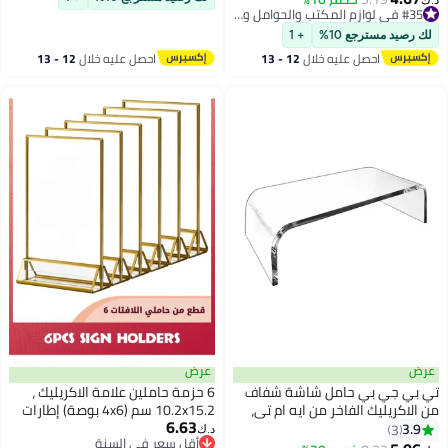
ل ملاحظات لاصق، حامل هاتف
الصور، بطاقة العمل
#35 في لوازم المكتب والحوامل والموزعات
اسب للمكتب والمنزل ومكتب
#35 في لوازم المكتب والحوامل والموزعات
 رصيد مسترجع 10%
+ 1
عمل
احصل عليه خلال
12 - 13
احصل عليه خلال
12 - 13
اغسطس
اغسطس
ض
عرض
 بي جي بي حامل شاشة شفاف
6 حزمة حاملين علامة الاكريليك ،
الاكريليك الفاخر من ايه ام تي،
10.2x15.2 سم (4x6 بوصة) إطارات
6.63
ل شاشة شفاف للابتوب/
صورة ذهبية واضحة عمودية ، عرض
3.9
3
د.ك‏
أقل سعر في السنة
مبيوتر/حامل شاشة الوسائط
حامل القائمة مزدوجة الجانب لرقم