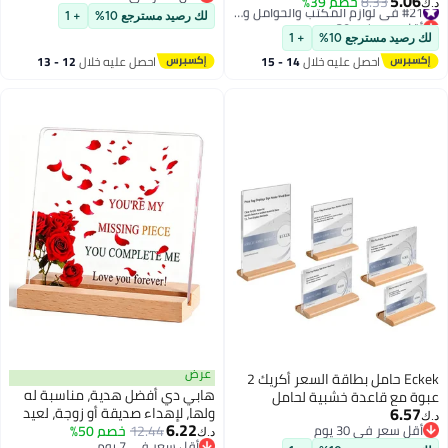
5.06
8.33
خصم 39%
#21 في لوازم المكتب والحوامل والموزعات
أقل سعر في السنة
تعددة للمنزل والمكتب
جدول الزفاف ، وصفة المطعم ،
أقل سعر في 30 يوم
لك رصيد مسترجع 10%
+ 1
مدرسة والاعمال، حامل شاشة
#21 في لوازم المكتب والحوامل والموزعات
الصورة
 رصيد مسترجع 10%
+ 1
اف
احصل عليه خلال
14 - 15
احصل عليه خلال
12 - 13
اغسطس
اغسطس
عرض
Eckek حامل بطاقة السعر أكريك 2
هابي دي أفضل هدية، مناسبة له
ة مع قاعدة خشبية لحامل
6.57
ولها، لإهداء صديقة أو زوجة، لعيد
شارة على الطاولة
6.22
أقل سعر في 30 يوم
12.44
خصم 50%
الحب، أعياد الميلاد، حفلات الزفاف،
د.ك‏
أقل سعر في 30 يوم
أقل سعر في 7 يوم