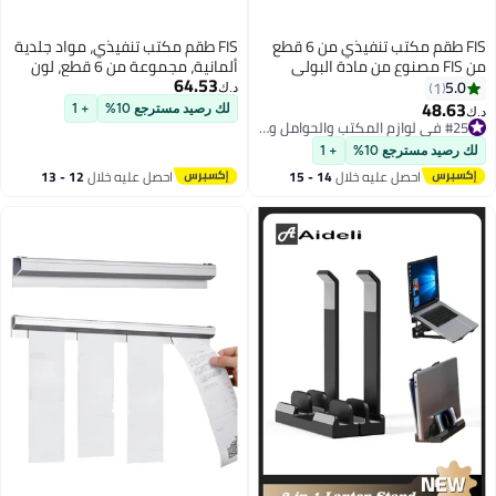
FIS طقم مكتب تنفيذي من 6 قطع
FIS طقم مكتب تنفيذي، مواد جلدية
من FIS مصنوع من مادة البولي
ألمانية، مجموعة من 6 قطع، لون
64.53
يثين الإيطالية، باللون الرمادي -
بني، معبأ في صندوق هدايا -
5.0
1
د.ك‏
FSDSEXBL181BR
FSDS181
48.63
لك رصيد مسترجع 10%
+ 1
#25 في لوازم المكتب والحوامل والموزعات
#25 في لوازم المكتب والحوامل والموزعات
 رصيد مسترجع 10%
+ 1
احصل عليه خلال
14 - 15
احصل عليه خلال
12 - 13
اغسطس
اغسطس