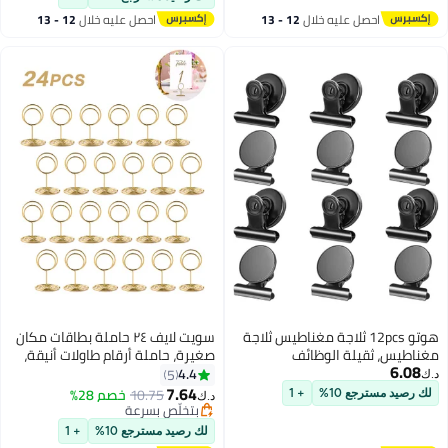
والمنزل.
احصل عليه خلال
12 - 13
احصل عليه خلال
12 - 13
اغسطس
اغسطس
هوتو 12pcs ثلاجة مغناطيس ثلاجة
سويت لايف ٢٤ حاملة بطاقات مكان
اطيس، ثقيلة الوظائف
صغيرة، حاملة أرقام طاولات أنيقة،
6.08
غناطيسية المقاطع، قوية مقطع
حاملة بطاقات صغيرة، حاملة صور
4.4
5
اطيس لللوحة البيضاء، ثلاجة،
سلكية، مشابك قوائم صور، مناسبة
7.64
10.75
خصم 28%
 رصيد مسترجع 10%
+ 1
د.ك‏
خزانة، مكتب، شاشات الصور، عرض 3
لقطع مركزية لحفلات الزفاف، حفلات
بتخلّص بسرعة
بتخلّص بسرعة
الذكرى السنوية (ذهبية)
لك رصيد مسترجع 10%
+ 1