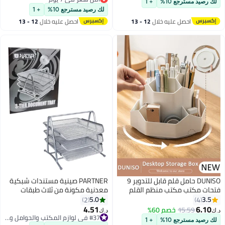
الذكريات السنوية، التذكارات، لوحة
 رصيد مسترجع 10%
+ 1
أقل سعر في 7 يوم
أكريليك وردية مكتوب عليها 'أنت
لك رصيد مسترجع 10%
+ 1
قطعة أحجية مفقودة'، هدية
احصل عليه خلال
12 - 13
احصل عليه خلال
12 - 13
لصديق
اغسطس
اغسطس
DUNISO حامل قلم قابل للتدوير 9
PARTNER صينية مستندات شبكية
حات مكتب مكتب منظم القلم
معدنية مكونة من ثلاث طبقات
ل فرشاة التجميل متعدد
باللون الفضي
5.0
3.5
2
4
وظائف أكواب قلم رصاص سطح
4.51
6.10
15.59
خصم 60%
د.ك‏
كتب قرطاسية ماكياج منظم
#37 في لوازم المكتب والحوامل والموزعات
 رصيد مسترجع 10%
+ 1