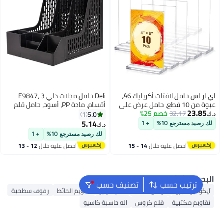
اي ار اس حامل لافتات أكريليك A6،
Deli حامل مجلات دلي E9847، 3
عبوة من 10 قطع، حامل عرض على
أقسام، مادة PP، أسود، حامل قلم
23.85
32.17
خصم 25%
شكل حرف T شفاف مزدوج الجوانب،
مدمج، تصميم قابل للإزالة، ملصق
5.0
1
ر إعلاني لقائمة الطعام، إطار صور
فهرسة للتنظيم، 1 قطعة/كيس
5.14
 رصيد مسترجع 10%
+ 1
د.ك‏
ف للمطاعم، عروض المتاجر،
محكم الختم
لك رصيد مسترجع 10%
+ 1
رات الصور، المكتب
احصل عليه خلال
14 - 15
احصل عليه خلال
12 - 13
اغسطس
اغسطس
بحث الشائع
ترتيب حسب
تصنيف حسب
يكو نيو 9 برو
حوامل الكتب
قلم كارتير
تقاويم الحائط
رفوف سطحية
قاويم مكتبية
قلم كروس
اله حاسبة كاسيو