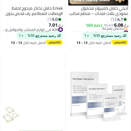
لي حامل كمبيوتر محمول
Eckek حامل تذاكر مزدوج لحفظ
دي بثلاث فتحات – منظم مكتب
الإيصالات للمطاعم، رف فحص بدون
ر للمساحة وقابل للاستخدام
حفر لعرض إيصالات الطلبات للمطابخ
5.0
4.7
1
12
مل مزدوج للكمبيوتر اللوحي
التجارية والمقاهي والحانات (12
7.01
6.08
15.43
خصم 60%
د.ك‏
لابتوب
بوصة)
#6 في لوازم المكتب والحوامل والموزعات
#26 في لوازم المكتب والحوامل والموزعات
أقل سعر في 30 يوم
#26 في لوازم المكتب والحوامل والموزعات
 رصيد مسترجع 10%
+ 1
لك رصيد مسترجع 10%
+ 1
بتخلّص بسرعة
احصل عليه خلال
12 - 13
احصل عليه خلال
12 - 13
#6 في لوازم المكتب والحوامل والموزعات
اغسطس
اغسطس