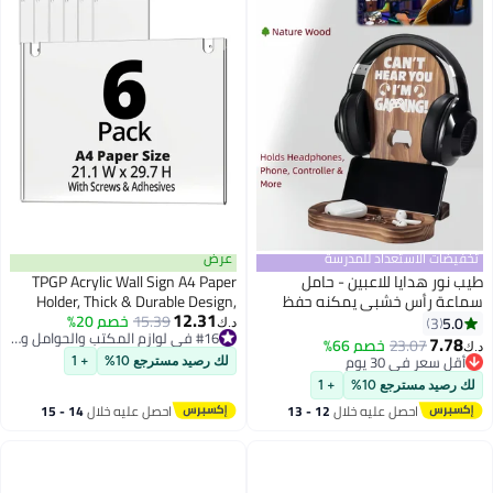
فيضات الاستعداد للمدرسة
عرض
 نور هدايا للاعبين - حامل
TPGP Acrylic Wall Sign A4 Paper
اعة رأس خشبي يمكنه حفظ
Holder, Thick & Durable Design,
12.31
ونترولر والهاتف - إكسسوارات
15.39
خصم 20%
Stick On or Screw On, Screws and
5.0
3
د.ك‏
#16 في لوازم المكتب والحوامل والموزعات
مر
Double-Sided Tape Inclusive
7.78
23.07
خصم 66%
#16 في لوازم المكتب والحوامل والموزعات
(Landscape, 6 Pack)
أقل سعر في 30 يوم
لك رصيد مسترجع 10%
+ 1
أقل سعر في 30 يوم
 رصيد مسترجع 10%
+ 1
احصل عليه خلال
12 - 13
احصل عليه خلال
14 - 15
اغسطس
اغسطس