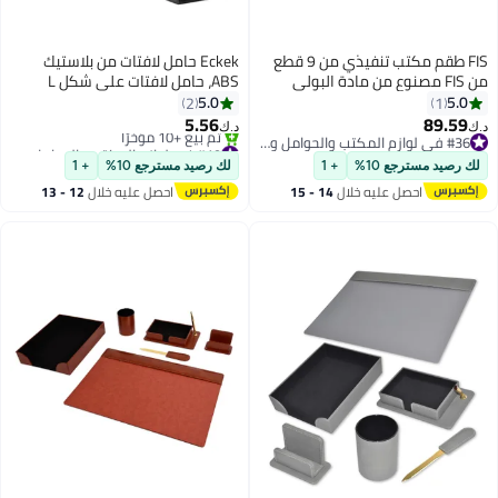
FIS طقم مكتب تنفيذي من 9 قطع
Eckek حامل لافتات من بلاستيك
من FIS مصنوع من مادة البولي
ABS، حامل لافتات على شكل L
يثين الإيطالية، لون بني -
لعرض القوائم
5.0
5.0
2
1
FSDS172
5.56
89.59
د.ك‏
#36 في لوازم المكتب والحوامل والموزعات
#19 في لوازم المكتب والحوامل والموزعات
#36 في لوازم المكتب والحوامل والموزعات
أقل سعر في 30 يوم
 رصيد مسترجع 10%
+ 1
لك رصيد مسترجع 10%
+ 1
تم بيع +10 مؤخرًا
احصل عليه خلال
14 - 15
احصل عليه خلال
12 - 13
#19 في لوازم المكتب والحوامل والموزعات
اغسطس
اغسطس