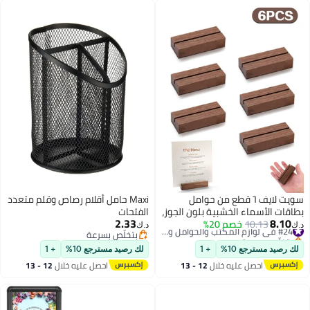
سويت لايف ٦ قطع من حوامل
Maxi حامل أقلام رصاص وقلم متعدد
قات الأسماء الخشبية بلون الجوز،
الفتحات
2.33
8.10
10.13
خصم 20%
مل لافتات خشبية أكريليكية،
#24 في لوازم المكتب والحوامل والموزعات
د.ك‏
بتخلّص بسرعة
بتخلّص بسرعة
ور طاولة، حوامل عرض صور،
#24 في لوازم المكتب والحوامل والموزعات
بتخلّص بسرعة
 مركزية، لافتات أرقام الطاولات
 رصيد مسترجع 10%
+ 1
لك رصيد مسترجع 10%
+ 1
يين المناسبات والأعياد وحفلات
احصل عليه خلال
12 - 13
احصل عليه خلال
12 - 13
فاف.
اغسطس
اغسطس