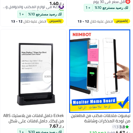
أقل سعر في 30 يوم
ور، بطاقات العمل
1.40
#23 في لوازم المكتب والحوامل والموزعات
د.ك‏
أقل سعر في 30 يوم
تم بيع +10 مؤخرًا
 رصيد مسترجع 10%
+ 1
#23 في لوازم المكتب والحوامل والموزعات
لك رصيد مسترجع 10%
+ 1
احصل عليه خلال
12 - 13
احصل عليه خلال
12 - 13
اغسطس
اغسطس
مبوت ملحقات مكتب من قطعتين
Eckek حامل لافتات من بلاستيك ABS
 لوحة المذكرات وشاشة
من إيكك، حامل لافتات على شكل
7.67
مبيوتر متعددة الوظائف، لوحة
حرف T مع حامل بطاقة عمل، حامل
3.8
13
د.ك‏
بية شفافة ابداعية للشاشة مع
عرض بلاستيكي للإعلانات، القوائم،
4.67
5.19
خصم 10%
لك رصيد مسترجع 10%
+ 1