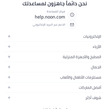
نحن دائماً جاهزون لمساعدتك
مركز المساعدة
help.noon.com
الدعم عبر البريد الإلكتروني
الإلكترونيات
الجوالات
الأزياء
التابلت
أزياء نسائية
المطبخ والأجهزة المنزلية
اللابتوبات
أزياء رجالية
الحمام
الأجهزة المنزلية
الجمال
أزياء البنات
ديكور البيت
الكاميرات
العطور
أزياء الأولاد
مستلزمات الأطفال والألعاب
المطبخ والسفرة
التلفزيونات
المكياج
الساعات
الحفاضات
أدوات وتحسين المنزل
السماعات
أفضل الماركات
العناية بالشعر
المجوهرات
وسائل تنقل الأطفال
المفارش
ألعاب القيمنق
سامسونج
العناية بالبشرة
شوف أكثر
حقائب نسائية
الرضاعة والتغذية
الأثاث
أبل
منتجات الحمام والجسم
نظارات رجالية
العودة إلى المدرسة
أزياء الأطفال والبيبي
الفناء والحديقة