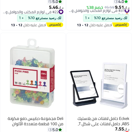
كتب، حامل كمبيوتر محمول من
بطاقات شفافة لعرض أرقام
5.0
4.0
5
3
شب والأكريليك، منظم مكتب
الطاولات، وحاملات لافتات لحفلات
5.46
9.51
15.59
خصم 38%
#31 في لوازم المكتب والحوامل والموزعات
د.ك‏
مبيوتر، حامل شاشة لجهاز
الزفاف، حاملات بطاقات لعرض الصور
بتخلّص بسرعة
#22 في لوازم المكتب والحوامل والموزعات
مبيوتر/ الكمبيوتر المحمول/
#31 في لوازم المكتب والحوامل والموزعات
على الطاولات، القوائم المكتبية،
#22 في لوازم المكتب والحوامل والموزعات
 رصيد مسترجع 10%
+ 1
لك رصيد مسترجع 10%
+ 1
لفاز/ الطابعة للاستخدام المنزلي
والاجتماعات.
احصل عليه خلال
12 - 13
احصل عليه خلال
12 - 13
لمكتبي
اغسطس
اغسطس
Eckek حامل لافتات من بلاستيك
Deli مجموعة دبابيس دفع مكونة
ABS، حامل لافتات على شكل T،
من 100 قطعة متعددة الألوان
7.55
ل عرض دوار للإعلانات، القوائم،
5.0
3