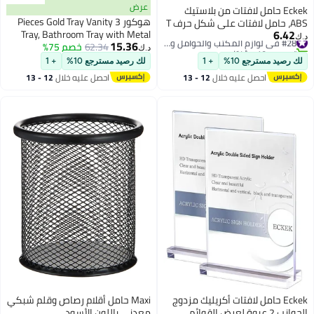
عرض
Eckek حامل لافتات من بلاستيك
هوكور 3 Pieces Gold Tray Vanity
على شكل حرف T
6.42
Tray, Bathroom Tray with Metal
#28 في لوازم المكتب والحوامل والموزعات
15.36
تم بيع +10 مؤخرًا
62.34
خصم 75%
Frame, Decorative Tray Perfume
د.ك‏
#28 في لوازم المكتب والحوامل والموزعات
Tray for Dresser Bathroom Jewelry
 رصيد مسترجع 10%
+ 1
لك رصيد مسترجع 10%
+ 1
or Home Decoration
احصل عليه خلال
12 - 13
احصل عليه خلال
12 - 13
اغسطس
اغسطس
Eckek حامل لافتات أكريليك مزدوج
Maxi حامل أقلام رصاص وقلم شبكي
الجوانب 2 عبوة لعرض القوائم
معدني باللون الأسود