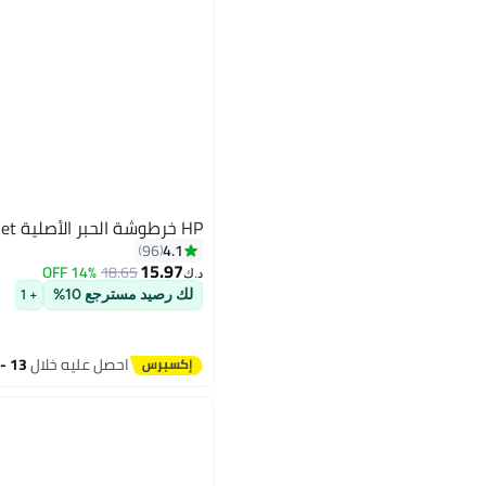
HP خرطوشة الحبر الأصلية HP 150A LaserJet
4.1
96
15.97
14% OFF
18.65
د.ك‏
لك رصيد مسترجع 10%
+ 1
احصل عليه خلال
13 - 14 اغسطس