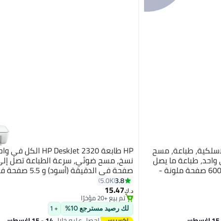
طابعة سمارت تانك 581 لاسلكية، طباعة، مسح
HP طابعة HP DeskJet 2320 ا
واحد، طباعة ما يصل
إلى 6000 صفحة سوداء أو 6000 صفحة ملونة -
صفحة في الدقيقة (أسود
#10 في طابعات القرطاسية الكل في واحد
(أبيض)
3.8
5.0K
بتخلّص بسرعة
15.47
تم بيع +20 مؤخرًا
د.ك‏
#10 في طابعات القرطاسية الكل في واحد
لك رصيد مسترجع 10%
+ 1
احصل عليه خلال
14 - 15 اغسطس