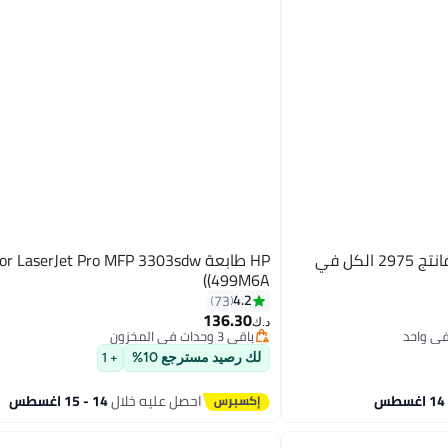
HP طابعة ديسك جيت إنك أدفانتج 2975 الكل في
HP طابعة or LaserJet Pro MFP 3303sdw
(499M6A)
4.2
73
136.30
باقي 3 وحدات في المخزون
د.ك‏
تم بيع +30 مؤخرًا
باقي 3 وحدات في المخزون
لك رصيد مسترجع 10%
+ 1
احصل عليه خلال
14 - 15 اغسطس