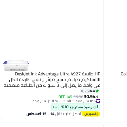
Col
HP طابعة DeskJet Ink Advantage Ultra 4927
اللاسلكية، طباعة، مسح ضوئي، نسخ، طابعة الكل
في واحد، ما يصل إلى 3 سنوات من الطباعة متضمنة
بالفعل* - [6W7G3B] أبيض
4.4
676
30.94
14% OFF
36.30
د.ك‏
#16 في طابعات القرطاسية الكل في واحد
#16 في طابعات القرطاسية الكل في واحد
لك رصيد مسترجع 10%
+ 1
احصل عليه خلال
14 - 15 اغسطس