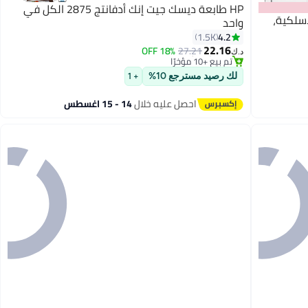
HP طابعة ديسك جيت إنك أدفانتج 2875 الكل في
MFP  طباعة لاسلكية،
واحد
#15 في طابعات القرطاسية الكل في واحد
4.2
1.5K
بتخلّص بسرعة
22.16
18% OFF
27.21
تم بيع +10 مؤخرًا
د.ك‏
#15 في طابعات القرطاسية الكل في واحد
لك رصيد مسترجع 10%
+ 1
احصل عليه خلال
14 - 15 اغسطس