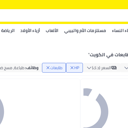
اء النساء
مستلزمات الأم والبيبي
الألعاب
أزياء الأولاد
الرياضة
"
السعر (د.ك‏)
HP
طابعات
وظائف
:
طباعة، مسح ضو