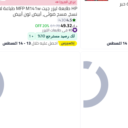
عرض الميجا 📣
HP طابعة ليزر جيت M141w
نسخ، مسح ضوئي، أبيض لون أبيض
4.5
430
49.32
20% OFF
61.78
د.ك‏
#5 في طابعات الليزر
#5 في طابعات الليزر
لك رصيد مسترجع 10%
+ 1
احصل عليه خلال
13 - 14 اغسطس