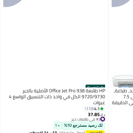
Best Seller
لكل في واحد، طباعة،
HP طابعة Office Jet Pro 938 الأصلية بالحبر
نسخ، مسح ضوئي، سرعة الطباعة تصل إلى 7.5
9720/9730 الكل في واحد ذات التنسيق الواسع 4
) و 5.5 صفحة في الدقيقة
عبوات
4.1
119
37.85
#3 في طابعات حبر
د.ك‏
تم بيع +90 مؤخرًا
#3 في طابعات حبر
لك رصيد مسترجع 10%
+ 1
احصل عليه خلال
13 - 14 اغسطس