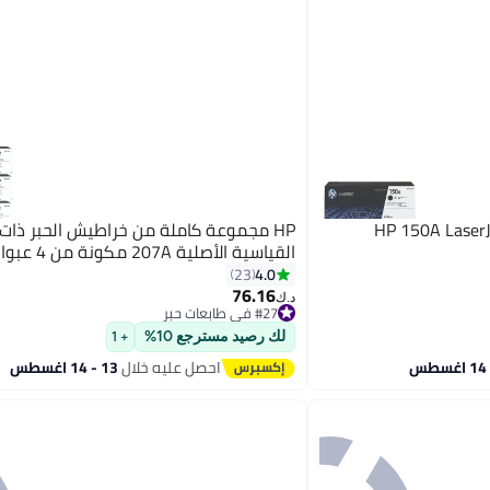
HP مجموعة كاملة من خراطيش الحبر ذات
القياسية الأصلية 207A مكونة من 4 عبوات
4.0
23
76.16
#27 في طابعات حبر
د.ك‏
أقل سعر في 7 يوم
#27 في طابعات حبر
لك رصيد مسترجع 10%
+ 1
احصل عليه خلال
13 - 14 اغسطس