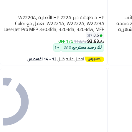
 الوظائف
HP خرطوشة حبر HP 222A الأصلية W2220A،
بالأبيض والأسود، سرعة طباعة تصل إلى 20 صفحة
W2221A، W2222A، W2223A، تعمل مع Color
رقة، دورة شهرية
LaserJet Pro MFP 3303fdn، 3203dn، 3203dw، MFP
 مثالية للمنزل |
3303sdw
3.6
37
93.63
17% OFF
113.73
د.ك‏
لك رصيد مسترجع 10%
+ 1
احصل عليه خلال
13 - 14 اغسطس