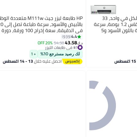
HP طابعة Smart Tank 580 الكل في واحد، 33
HP طابعة ليزر جيت M111w متعددة
شريحة + شاشة iCON LCD مقاس 1.2 بوصة، سرعة
طباعة 12 صفحة في الدقيقة باللون الأسود و5
في الدقيقة، سعة إخراج 100 و
صفحة في الدقيقة، دقة تصل إلى 1200 نقطة في
8000 صفحة، اتصال USB / لاسلكي،
4.4
939
لدقيقة باللون الأسود وسرعة
7MD68A أبيض لون أبيض
43.58
20% OFF
54.50
د.ك‏
#1 في طابعات الليزر
#1 في طابعات الليزر
لك رصيد مسترجع 10%
+ 1
احصل عليه خلال
13 - 14 اغسطس