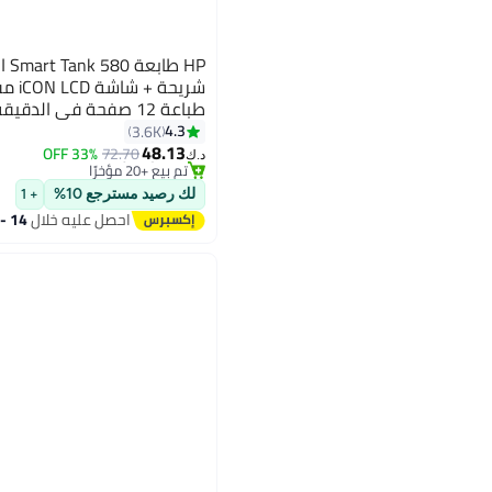
#6 في طابعات القرطاسية الكل في واحد
4.3
3.6K
بتخلّص بسرعة
48.13
البوصة، 10 نسخة في ا
33% OFF
72.70
تم بيع +20 مؤخرًا
د.ك‏
نسخ ملونة 2 نسخة في الدقيقة، 1F3Y2A أبيض
#6 في طابعات القرطاسية الكل في واحد
لك رصيد مسترجع 10%
+ 1
احصل عليه خلال
14 - 15 اغسطس