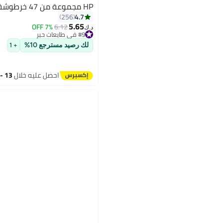
HP مجموعة من 47 خرطوشة حبر
4.7
256
5.65
7% OFF
6.12
#9 في طابعات حبر
د.ك‏
تم بيع +40 مؤخرًا
#9 في طابعات حبر
لك رصيد مسترجع 10%
+ 1
احصل عليه خلال
13 - 14 اغسطس