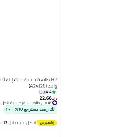
واحد (A24J2C)
4.4
30
22.66
#9 في طابعات القرطاسية الكل في واحد
د.ك‏
تم بيع +10 مؤخرًا
#9 في طابعات القرطاسية الكل في واحد
لك رصيد مسترجع 10%
+ 1
احصل عليه خلال
13 - 14 اغسطس