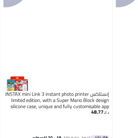
إنستاكس INSTAX mini Link 3 instant photo printer
limited edition, with a Super Mario Block design
silicone case, unique and fully customisable app
48.77
(mini film sold separately)
د.ك‏
احصل عليه خلال
19 - 20 اغسطس