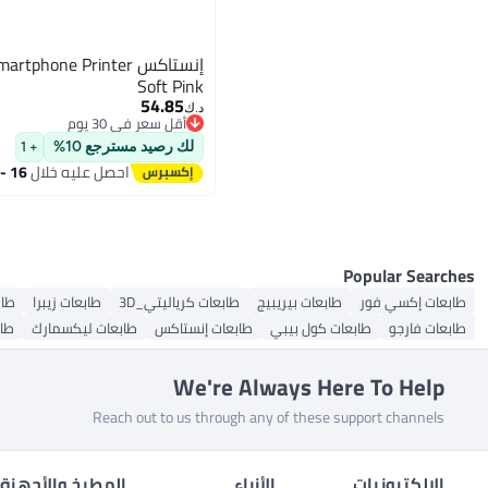
إنستاكس phone Printer
Soft Pink
54.85
د.ك‏
أقل سعر في 30 يوم
أقل سعر في 30 يوم
لك رصيد مسترجع 10%
+ 1
احصل عليه خلال
16 - 17 اغسطس
Popular Searches
طابعات إكسي فور
طابعات بيريبيج
طابعات كرياليتي_3D
طابعات زيبرا
طا
طابعات فارجو
طابعات كول بيبي
طابعات إنستاكس
طابعات ليكسمارك
طاب
We're Always Here To Help
Reach out to us through any of these support channels
الإلكترونيات
الأزياء
المطبخ والأجهزة 