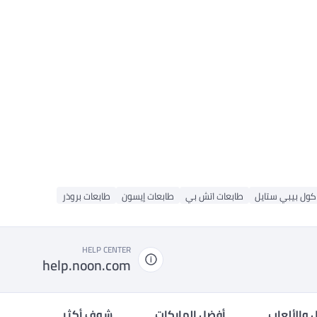
كول بيبي ستايل
طابعات اتش بي
طابعات إيسون
طابعات بروذر
HELP CENTER
help.noon.com
 والألعاب
أفضل الماركات
شوف أكثر