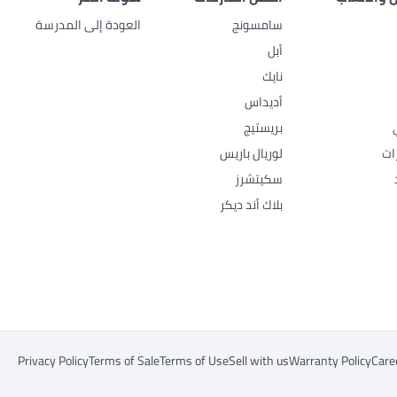
سامسونج
العودة إلى المدرسة
أبل
نايك
أديداس
بريستيج
ات
لوريال باريس
سكيتشرز
بلاك أند ديكر
Privacy Policy
Terms of Sale
Terms of Use
Sell with us
Warranty Policy
Care