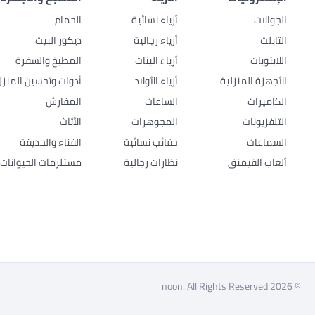
الجوالات
أزياء نسائية
الحمام
التابلت
أزياء رجالية
ديكور البيت
اللابتوبات
أزياء البنات
المطبخ والسفرة
الأجهزة المنزلية
أزياء الأولاد
أدوات وتحسين المنزل
الكاميرات
الساعات
المفارش
التلفزيونات
المجوهرات
الأثاث
السماعات
حقائب نسائية
الفناء والحديقة
ألعاب القيمنق
نظارات رجالية
مستلزمات الحيوانات ا
© 2026 noon. All Rights Reserved