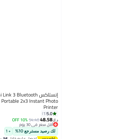
شركة إيفركينج المحدودة
Digital Future Solutions LLC
تيكتري الشرق الأوسط ذ.م.م
إنستاكس ink 3 Bluetooth
 Portable 2x3 Instant Photo
Printer
5.0
1
48.58
10% OFF
54.40
د.ك‏
أقل سعر في 30 يوم
أقل سعر في 30 يوم
لك رصيد مسترجع 10%
+ 1
احصل عليه خلال
16 - 17 اغسطس