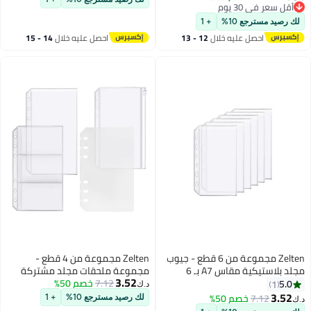
احصل عليه خلال
14 - 15
اغسطس
Zelten مجموعة من 4 قطع -
مجموعة ملحقات مجلد مشتركة
3.52
7.12
خصم 50%
مقاس A6 بـ 6 ثقوب، تشمل فاصل
د.ك‏
مجلد، جيب مجلد، ملف مجلد
لك رصيد مسترجع 10%
+ 1
سحابي، حامل بطاقات اسمية