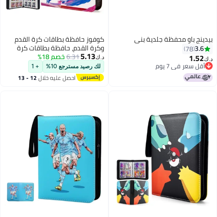
كوفوز حافظة بطاقات كرة القدم
وكرة القدم، حافظة بطاقات كرة
5.13
6.31
خصم 18%
القدم، ألبوم جامع بطاقات التداول
د.ك‏
بـ9 جيوب مع حافظة تخزين عرض
لك رصيد مسترجع 10%
+ 1
بـ720 جيبًا مع أغلفة بطاقات كرة
احصل عليه خلال
12 - 13
القدم (وردي)
اغسطس