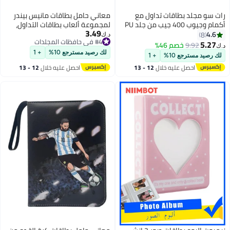
معاني حامل بطاقات مانيس بيندر
لمجموعة ألعاب بطاقات التداول،
3.49
يحمل ما يصل إلى 400 بطاقة مع 50
د.ك‏
#4 في حافظات المجلدات
أكمام قابلة للإزالة مثالية لبطاقات
#4 في حافظات المجلدات
لعب كرة القدم (HL)
لك رصيد مسترجع 10%
+ 1
احصل عليه خلال
12 - 13
اغسطس