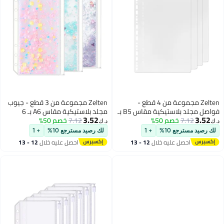
Zelten مجموعة من 3 قطع - جيوب
مجلد بلاستيكية مقاس A6 بـ 6
3.52
7.12
خصم 50%
ثقوب، حافظات سحابية مزينة بترتر
د.ك‏
مقاومة للماء وأكياس ورق مفكوك
لك رصيد مسترجع 10%
+ 1
لحفظ المستندات والمفكرات
احصل عليه خلال
12 - 13
والبطاقات (جيوب سحابية مزينة
اغسطس
بترتر، A6)