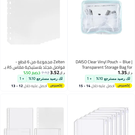
Zelten مجموعة من 6 قطع -
فواصل مجلد بلاستيكية مقاس A5 بـ
3.52
7.12
خصم 50%
6 ثقوب، فواصل مقاومة للماء
د.ك‏
للمنظم الشخصي (فواصل، A5)
لك رصيد مسترجع 10%
+ 1
احصل عليه خلال
12 - 13
اغسطس