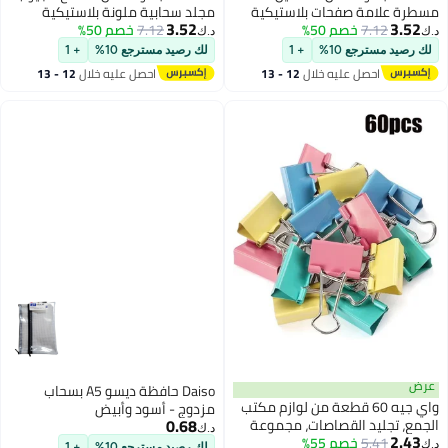
مجلد سحابية ملونة بلاستيكية
3.52
7.12
خصم 50%
مقاس A5 بـ 6 ثقوب، حافظات
د.ك‏
سحابية مقاومة للماء وأكياس ورق
لك رصيد مسترجع 10%
+ 1
مفكوك لحفظ المستندات
احصل عليه خلال
12 - 13
والمفكرات والبطاقات (جيوب
اغسطس
سحابية بـ 6 ألوان، A5)
Daiso حافظة ديسو A5 بسحاب
مزدوج - أسود وأبيض
0.68
د.ك‏
لك رصيد مسترجع 10%
+ 1