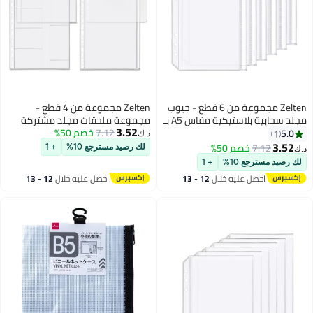
Zelten مجموعة من 4 قطع -
بـ
مجموعة ملحقات مجلد مشتركة
3.52
7.12
خصم 50%
مقاس B5 بـ 19 ثقبًا، تشمل فاصل
د.ك‏
مجلد، جيب مجلد، ملف مجلد
لك رصيد مسترجع 10%
+ 1
سحابي، حامل بطاقات اسمية
للمجلد للمنظم الشخصي (مجموعة
احصل عليه خلال
12 - 13
جيوب، B5)
اغسطس