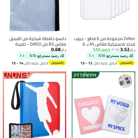
دايسو حافظة شبكية من الفينيل
مقاس B5 من DAISO - حقيبة
0.68
مستندات شفافة بسحاب
د.ك‏
لك رصيد مسترجع 10%
+ 1
احصل عليه خلال
14 - 15
اغسطس