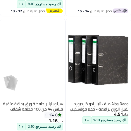
بطاقة صور مجوفة لاف هارت، 128
لك رصيد مسترجع 10%
+ 1
جيب (أبيض)
احصل عليه خلال
12 - 13
اغسطس
هيلو بارتنر حافظة ورق بحافة مثقبة
قياس A4 من 100 قطعة شفاف
4.8
11
1.16
د.ك‏
لك رصيد مسترجع 10%
+ 1