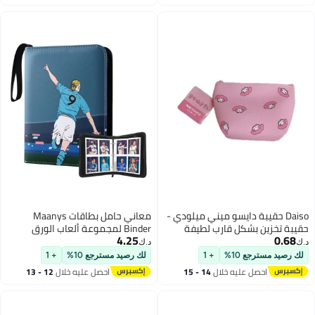
اغسطس
معاني حامل بطاقات Maanys
Binder لمجموعة ألعاب الورق
4.25
التجارية، يحمل ما يصل إلى 400
د.ك‏
بطاقة مع 50 غلافًا قابلًا للإزالة مثاليًا
لك رصيد مسترجع 10%
+ 1
لبطاقات لعب كرة القدم
احصل عليه خلال
12 - 13
اغسطس