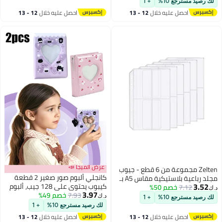
للمجلد للمنظم الشخصي (مجموعة
احصل عليه خلال
12 - 13
جيوب، A6)
اغسطس
عرض الميجا 📣
كانجلي ألبوم صور صغير 2 قطعة
كيبوب يحتوي على 128 جيب، ألبوم
3.97
7.93
خصم 49%
مجلد لبطاقات الصور بتصميم قلب
د.ك‏
فارغ، حامل كتاب بطاقات الصور
لك رصيد مسترجع 10%
+ 1
الصغيرة، حامل بطاقات الصور السوبر
احصل عليه خلال
12 - 13