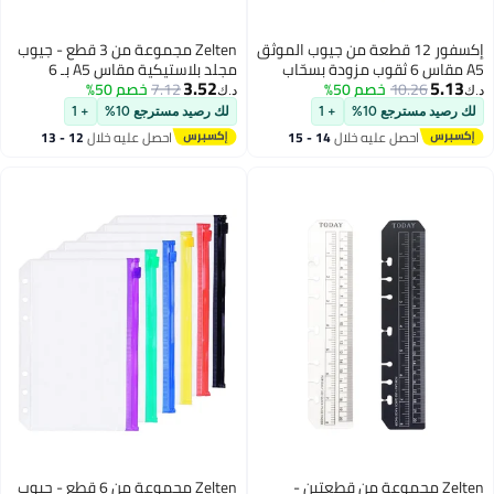
Zelten مجموعة من 3 قطع - جيوب
مجلد بلاستيكية مقاس A5 بـ 6
3.52
7.12
خصم 50%
ثقوب، حافظات سحابية مزينة بترتر
د.ك‏
مقاومة للماء وأكياس ورق مفكوك
لك رصيد مسترجع 10%
+ 1
لحفظ المستندات والمفكرات
احصل عليه خلال
12 - 13
والبطاقات (جيوب سحابية مزينة
اغسطس
بترتر، A5)
Zelten مجموعة من 6 قطع - جيوب