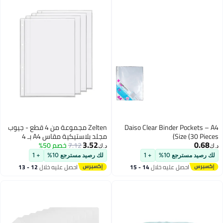
Zelten مجموعة من 4 قطع - جيوب
مجلد بلاستيكية مقاس A4 بـ 4
3.52
7.12
خصم 50%
ثقوب، حافظات مقاومة للماء لحفظ
د.ك‏
الإيصالات والتذاكر (جيوب، A4)
لك رصيد مسترجع 10%
+ 1
احصل عليه خلال
12 - 13
اغسطس