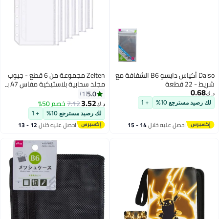
Zelten مجموعة من 6 قطع - جيوب
مجلد سحابية بلاستيكية مقاس A7 بـ
6 ثقوب، حافظات سحابية مقاومة
5.0
1
للماء وأكياس ورق مفكوك لحفظ
3.52
7.12
خصم 50%
د.ك‏
المستندات والمفكرات والبطاقات
لك رصيد مسترجع 10%
+ 1
(جيوب سحابية، A7)
احصل عليه خلال
12 - 13
اغسطس