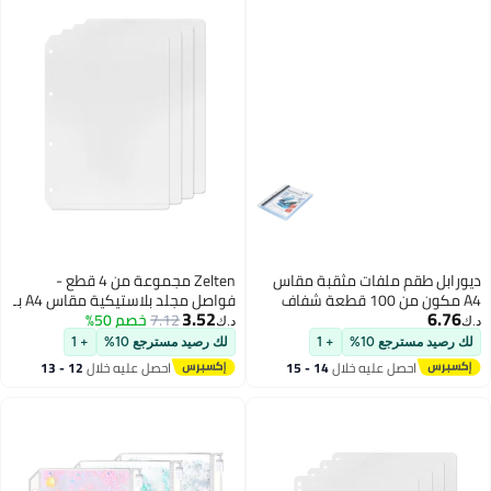
Zelten مجموعة من 4 قطع -
فواصل مجلد بلاستيكية مقاس A4 بـ
3.52
7.12
خصم 50%
4 ثقوب، فواصل مقاومة للماء
د.ك‏
للمنظم الشخصي (فواصل، A4)
لك رصيد مسترجع 10%
+ 1
احصل عليه خلال
12 - 13
اغسطس