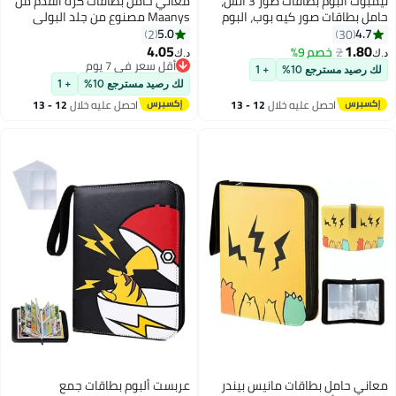
معاني حامل بطاقات كرة القدم من
Maanys مصنوع من جلد البولي
يوريثان الفاخر لألبوم بطاقات تجارة
5.0
2
كرة القدم لكأس العالم 2022، يحمل
4.05
د.ك‏
ما يصل إلى 400 بطاقة و50 أكمام
أقل سعر في 7 يوم
قابلة للإزالة
أقل سعر في 7 يوم
لك رصيد مسترجع 10%
+ 1
احصل عليه خلال
12 - 13
اغسطس
عربست ألبوم بطاقات جمع