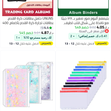
UNUNS حامل بطاقات كرة القدم،
بطاقات تجارة كرة القدم بأكمام، 400
منظم تخزين البطاقات الرياضية لكرة
4.4
9
القدم وكرة السلة والبيسبول
4.87
9.01
خصم 45%
د.ك‏
وبطاقات تداول كرة القدم مع 50
لك رصيد مسترجع 10%
+ 1
أكمام قابلة للإزالة و4 صفحات جيب
احصل عليه خلال
12 - 13
اغسطس