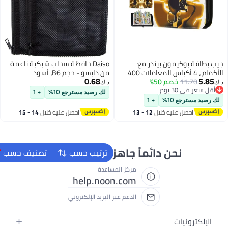
Daiso حافظة سحاب شبكية ناعمة
من دايسو - حجم B6، أسود
0.68
د.ك‏
لك رصيد مسترجع 10%
+ 1
احصل عليه خلال
14 - 15
اغسطس
اهزون لمساعدتك
ترتيب حسب
تصنيف حسب
لمساعدة
help.noon
بر البريد الإلكتروني