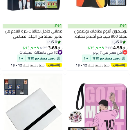
عرض
معاني حامل بطاقات كرة القدم من
مانيز، مجلد من الجلد الصناعي
الفاخر لألبوم بطاقات التداول لكرة
5.0
4
القدم لكأس العالم 2022، يحمل ما
3.68
#2 في حافظات المجلدات
4.25
خصم 13%
د.ك‏
يصل إلى 400 بطاقة و50 غلافًا قابلًا
أقل سعر في 7 يوم
#2 في حافظات المجلدات
للإزالة
لك رصيد مسترجع 10%
+ 1
احصل عليه خلال
12 - 13
اغسطس