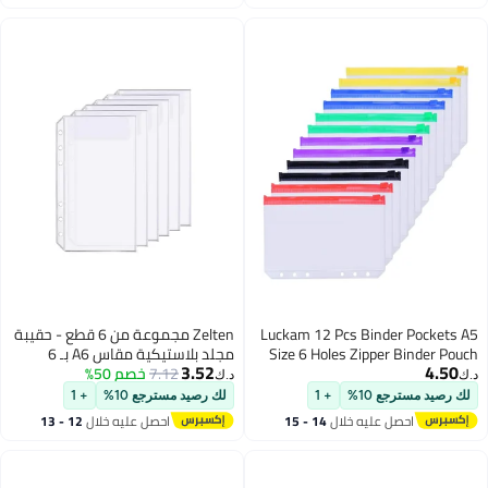
كاوايي للمجلد لبطاقات العمل
اغسطس
وتجميع الأعمال اليدوية (لا يشمل
المعلقات)
Zelten مجموعة من 6 قطع - حقيبة
مجلد بلاستيكية مقاس A6 بـ 6
3.52
7.12
خصم 50%
ثقوب، حافظة مقاومة للماء لحفظ
د.ك‏
الإيصالات والتذاكر (جيب واحد، A6)
لك رصيد مسترجع 10%
+ 1
احصل عليه خلال
12 - 13
اغسطس