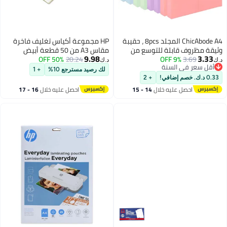
ChicAbode A4 المجلد 8pcs ، حقيبة
HP مجموعة أكياس تغليف فاخرة
للتوسع من
مقاس A3 من 50 قطعة أبيض
9.98
ربطة سلسلة ،
20.24
50% OFF
د.ك‏
قدرة كبيرة
لك رصيد مسترجع 10%
+ 1
لمنظمة لمدرسة
+ 2
خلال
14 - 15
احصل عليه خلال
16 - 17
اغسطس