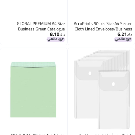
GLOBAL PREMIUM A4 Size
AccuPrints 50
Business Green Catalogue
Cloth Lined
8.10
Envelope Courier Cover (12x10
Ca
د.ك‏
Inch, 50 Pcs) / Cloth Lined Courier
Pouch for Documents, Letters,
Invitations, Post, Office – Ledger
Green, Pack of 50