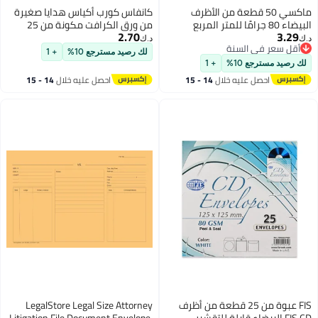
عة من الأظرف
كانفاس كورب أكياس هدايا صغيرة
ا للمتر المربع
من ورق الكرافت مكونة من 25
2.70
115 × 225 ملم، مجموعة
قطعة بيج
د.ك‏
لك رصيد مسترجع 10%
+ 1
+ 1
خلال
14 - 15
احصل عليه خلال
14 - 15
اغسطس
ة من 25 قطعة من أظرف
LegalStore Legal Size Attorney
لة للتقشير
Litigation File Document Envelope,