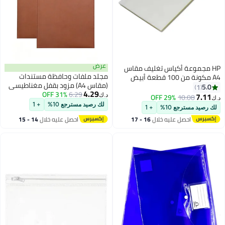
عرض
 تغليف مقاس
مجلد ملفات وحافظة مستندات
(مقاس A4) مزود بقفل مغناطيسي
4.29
6.29
31% OFF
- منظم ملفات مكتبي
د.ك‏
لك رصيد مسترجع 10%
+ 1
+ 1
خلال
16 - 17
احصل عليه خلال
14 - 15
اغسطس