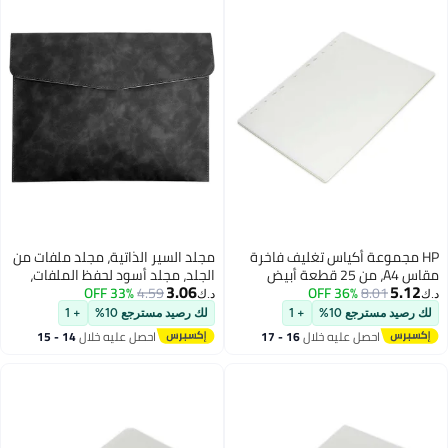
تغليف فاخرة
مجلد السير الذاتية، مجلد ملفات من
الجلد، مجلد أسود لحفظ الملفات،
3.06
4.59
33% OFF
حافظة مستندات للسفر بحجم A4
د.ك‏
مقاوم للماء مع غلق بزر معدني،
+ 1
لك رصيد مسترجع 10%
+ 1
منظم ملفات لحجم الخطابات، حقيبة
خلال
16 - 17
احصل عليه خلال
14 - 15
من الجلد الصناعي PU
اغسطس