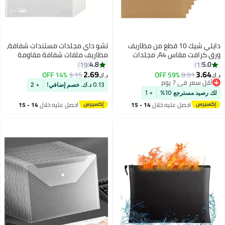
 10 قطع من مظاريف
تشو داي مجلدات مستندات شفافة،
ورق كرافت مقاس A4، مجلدات
مظاريف ملفات شفافة مقاومة
جيوب
للماء، حامل ملفات مزود بزر كبس
4.8
19
محفظة
للإغلاق، مناسب لورق A4 بحجم حرف
2.69
14% OFF
3.15
د.ك‏
حجم الحروف،
(10 قطع)
0.13 د.ك. خصم إضافي!
+ 2
 للوازم
+ 1
خلال
14 - 15
احصل عليه خلال
14 - 15
اغسطس