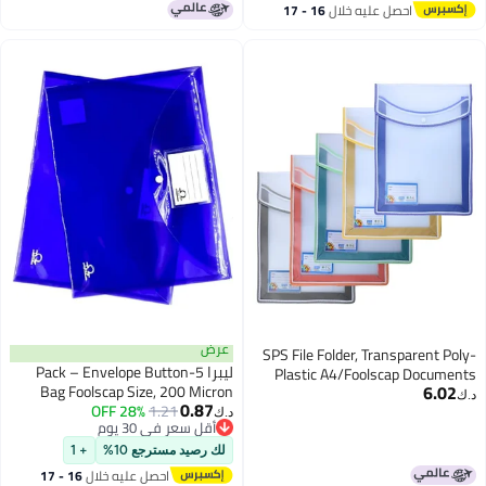
7pcs Black Gel Ink Pens for School
خلال
16 - 17
Office Supplies (Assorted Colors)
عرض
SPS File Folde
ليبرا 5-Pack – Envelope Button
Plastic A4/
Bag Foolscap Size, 200 Micron
File Storage B
0.87
Durable Document Pouch for
28% OFF
1.21
Set of 5/C
د.ك‏
أقل سعر في 30 يوم
Office, School & Home
(Vertical,
أقل سعر في 30 يوم
لك رصيد مسترجع 10%
+ 1
احصل عليه خلال
16 - 17