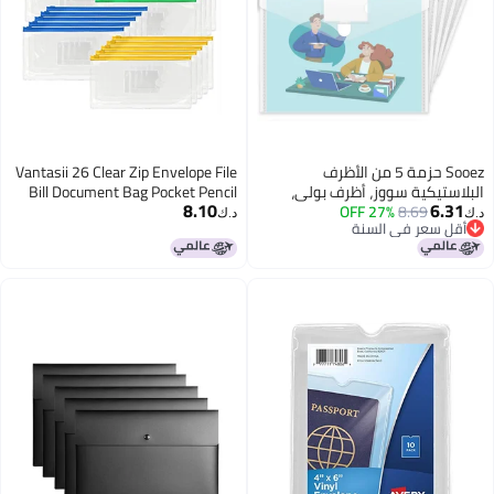
 من الأظرف
Vantasii 26 Clear Zip Envelope File
ظرف بولي،
Bill Document Bag Pocket Pencil
8.10
ملفات مستندات شفافة بحجم US
Case with Tag Pocket, 5 Assorted
د.ك‏
يب للتسمية لتنظيم
Colors, 9.1” x 4.7”fit A6 Sheets
لعمل والمكتب،