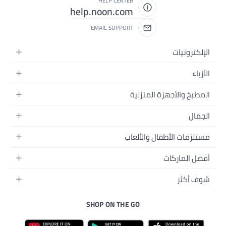
HELP CENTER
help.noon.com
EMAIL SUPPORT
ة المنزلية
ال والألعاب
منزل
فال
ة
الجسم
درسة
بيبي
SHOP ON THE GO
إلكترونية
لبيبي
ات الأليفة
 للرجال