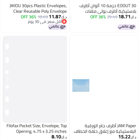
EOOUT 30 حزمة 10 ألوان أظرف
JIKIOU 30pcs Plastic Envelopes,
ي ملفات
Clear Reusable Poly Envelope
11.87
36
اضحة أظرف
18.69
36% OFF
Waterproof File Folder with Snap
د.ك‏
أقل سعر في 30 يوم
بحجم A4
Button, Us Letter/A4 Size
أقل سعر في 30 يوم
 جام الورقية
Filofax Pocket Size, Envelope, Top
ق حلقة الخطاف
Opening, 4.75 x 3.25 inches
8.10
كتيب الرسائل 9 34 x 13 أزرق 12
(B213612) White
د.ك‏