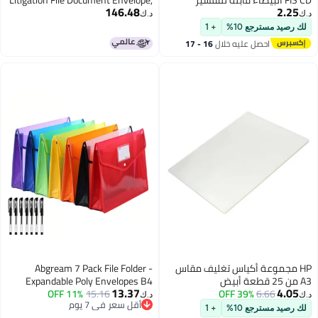
146.48
والإغلاق الحجم: 125X125MM، 80
100 per box
د.ك‏
GSM
+ 1
خلال
16 - 17
 تغليف مقاس
Abgream 7 Pack File Folder -
Expandable Poly Envelopes B4
13.37
Plastic Document Folder Button
11% OFF
15.16
د.ك‏
أقل سعر في 7 يوم
Closure Waterproof File Pouch with
+ 1
أقل سعر في 7 يوم