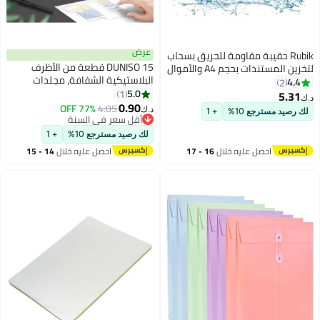
عرض
ومة للحريق بسحاب
DUNISO 15 قطعة من الأظرف
لتخزين المستندات بحجم A4 والأموال
البلاستيكية الشفافة، مجلدات
وتر اللوحي،
شفافة مع إغلاق بالضغط، أظرف
5.0
الألياف
1
مستندات بحجم رسالة وحجم A4،
0.90
لسيليكون كبيرة
77% OFF
4.05
د.ك‏
+ 1
أظرف ملفات ومجلدات لتنظيم
الحجم (13.39 × 9.64 بوصة) باللون
أقل سعر في السنة
أقل سعر في السنة
المدرسة والمنزل والعمل والمكتب،
لك رصيد مسترجع 10%
+ 1
تويل
خلال
16 - 17
احصل عليه خلال
14 - 15
اغسطس