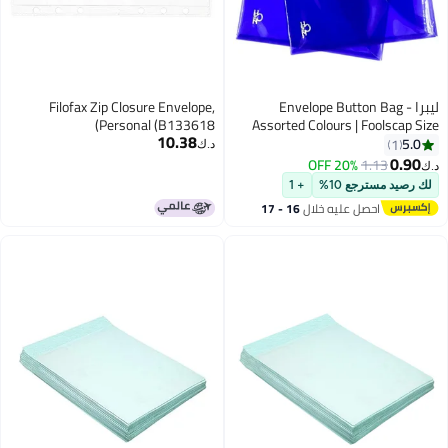
Envelop -
Filofax Zip Closure Envelope,
Personal (B133618)
Assorted Col
10.38
200 Micron | D
د.ك‏
and Secure
Ideal for Off
+ 1
خلال
16 - 17