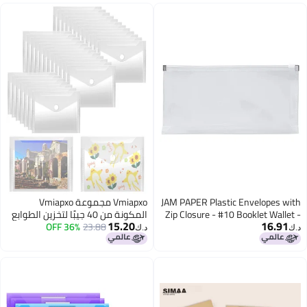
JAM PAPER Pla
Vmiapxo مجموعة Vmiapxo
Zip Closure - 
المكونة من 40 جيبًا لتخزين الطوابع
15.20
5 x 
23.88
36% OFF
والقوالب، وأظرف بلاستيكية صغيرة
د.ك‏
قابلة لإعادة الاستخدام، ومنظم
ملصقات مقاوم للماء، وحامل
إيصالات، ومجلدات تخزين صور (4 × 6
بوصات).