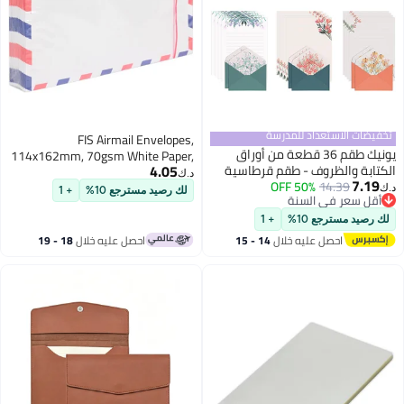
مدرسة
FIS Airmail Envelopes,
36 قطعة من أوراق
114x162mm, 70gsm White Paper,
4.05
طقم قرطاسية
Peel & Seal, 500 Envelopes Total
د.ك‏
ذو طابع أزهار دافئ - 24 ورقة كتابة
لك رصيد مسترجع 10%
+ 1
طوط مع 12 ظرفًا، لدعوات
+ 1
خلال
14 - 15
احصل عليه خلال
18 - 19
اغسطس