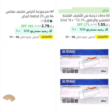
HP مجموعة أكياس تغليف مقاس
ن الأظرف القابلة
A4 من 25 قطعة أبيض
للتقشير والإغلاق، 12.75" × 9" (324
5.0
1
)، 100 جرام أبيض عادي،
2.79
16% OFF
3.33
د.ك‏
من
+ 1
لك رصيد مسترجع 10%
+ 1
خلال
16 - 17
احصل عليه خلال
16 - 17
اغسطس