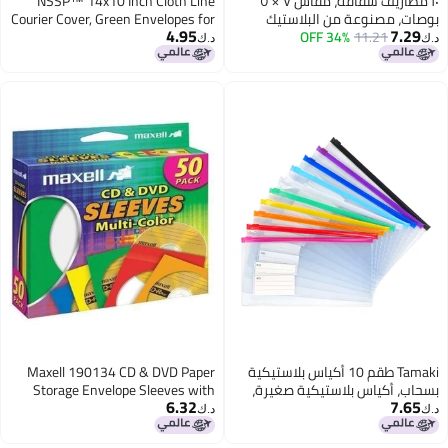
١٠ مظاريف شفافة، مقاس ٧ × ٥
NSSP™ 14x10 Inch Cloth Line
لبلاستيك
Courier Cover, Green Envelopes for
4.95
ء، مزودة
Office Letter Document (Pack of
د.ك‏
 للمكتب
25)
ستندات
لإيصالات.
طقم 10 أكياس بلاستيكية
Maxell 190134 CD & DVD Paper
يكية صغيرة،
Storage Envelope Sleeves with
6.32
قلام بالجملة،
Clear Plastic Windows Multi-Color
د.ك‏
50 Pack (Paper)