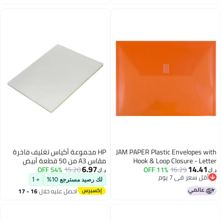
اغسطس
JAM PAPER Pla
HP مجموعة أكياس تغليف فاخرة
Hook & L
مقاس A3 من 50 قطعة أبيض
6.97
54% OFF
15.20
Booklet - 9
11
د.ك‏
لك رصيد مسترجع 10%
+ 1
احصل عليه خلال
16 - 17
اغسطس