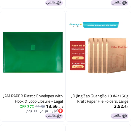
JAM PAPER Plastic Envelopes with
JD Jing Zao 
Hook & Loop Closure - Legal
Kraft Pape
13.56
Booklet - 9 3/4 x 14 1/2 - Green -
37% OFF
21.86
Capac
د.ك‏
أقل سعر في 30 يوم
12/Pack
Document 
أقل سعر في 30 يوم
Bags, Ten
Receipts, O