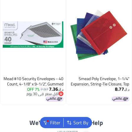
Mead #10 Security Envelopes - 40
Smead Po
Count, 4-1/8" x 9-1/2", Gummed
Expansion, Str
7.36
Closure, Windowless, White with
7% OFF
7.97
Load, Letter S
د.ك‏
أقل سعر في 30 يوم
Printed Lining for Privacy
أقل سعر في 30 يوم
We're Always Here To H
Filter
Sort By