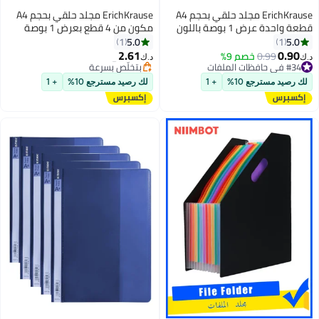
ErichKrause مجلد حلقي بحجم A4
ErichKrause مجلد حلقي بحجم A4
قطعة واحدة عرض 1 بوصة باللون
مكون من 4 قطع بعرض 1 بوصة
الأسود
بألوان باستيل متنوعة
5.0
5.0
1
1
#25 في حافظات الملفات
2.61
0.90
0.99
خصم 9%
بتخلّص بسرعة
د.ك‏
د.ك‏
#34 في حافظات الملفات
#25 في حافظات الملفات
#34 في حافظات الملفات
لك رصيد مسترجع 10%
+ 1
لك رصيد مسترجع 10%
+ 1