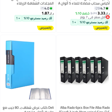
أكياس سحاب مضادة للماء 5 ألوان A
المجلدات الشفافة الزرقاء
4 أكياس ملفات بلاستيكية لتخزين
4.0
4.7
1
29
#20 في حافظات الملفات
السفر، لوازم مدرسية، لوازم مكتبية
1.87
3.33
3.71
خصم 10%
أقل سعر في 7 يوم
د.ك‏
د.ك‏
#20 في حافظات الملفات
لك رصيد مسترجع 10%
+ 1
لك رصيد مسترجع 10%
+ 1
Alba Rado 6pcs Box File Alba Rado
Deli كتاب عرض شفاف بـ 80 جيب مع
(Fixed) 3 inch (8cm spine) Size: F\S
حقيبة بألوان متنوعة