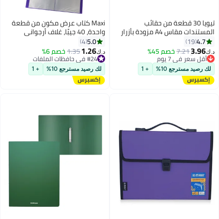
تيويا 30 قطعة من حقائب
Maxi كتاب عرض مكون من قطعة
المستندات مقاس A4 مزودة بأزرار
واحدة، 40 جيبًا، غلاف أرجواني
إغلاق، منظمي أظرف شفافة،
5.0
4.7
4
19
#6 في حافظات الملفات
أكياس مجلدات مقاومة للماء
1.26
3.96
7.21
خصم 45%
1.35
خصم 6%
أقل سعر في 7 يوم
د.ك‏
د.ك‏
للمكتب، المنزل، المدرسة،
#24 في حافظات الملفات
#6 في حافظات الملفات
القرطاسية
#24 في حافظات الملفات
لك رصيد مسترجع 10%
+ 1
لك رصيد مسترجع 10%
+ 1