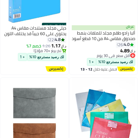
أفضل المنتجات
عرض
ديلي مجلد مستندات مقاس A4
ألبا رادو طقم مجلد للملفات بنمط
يحتوي على 60 جيباً قد يختلف اللون
صندوق مقاس A4 من 10 قطع أسود
4.8
22
#1 في حافظات الملفات
4.0
26
1.17
1.26
خصم 7%
#2 في حافظات الملفات
تم بيع +70 مؤخرًا
د.ك‏
4.89
أقل سعر في 30 يوم
#1 في حافظات الملفات
د.ك‏
#2 في حافظات الملفات
لك رصيد مسترجع 10%
+ 1
لك رصيد مسترجع 10%
+ 1
احصل عليه خلال
12 - 13
اغسطس