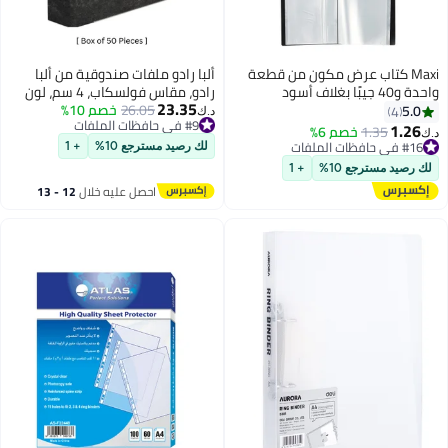
Maxi كتاب عرض مكون من قطعة
ألبا رادو ملفات صندوقية من ألبا
واحدة و40 جيبًا بغلاف أسود
رادو، مقاس فولسكاب، 4 سم، لون
23.35
26.05
أسود - مجموعة من 50 قطعة
خصم 10%
5.0
4
د.ك‏
#9 في حافظات الملفات
1.26
1.35
خصم 6%
د.ك‏
#9 في حافظات الملفات
#16 في حافظات الملفات
لك رصيد مسترجع 10%
+ 1
#16 في حافظات الملفات
لك رصيد مسترجع 10%
+ 1
احصل عليه خلال
12 - 13
اغسطس