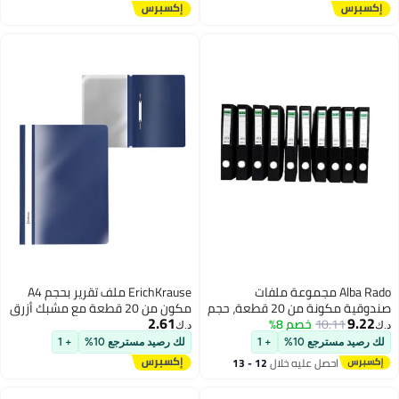
Alba Rado مجموعة ملفات
ErichKrause ملف تقرير بحجم A4
صندوقية مكونة من 20 قطعة، حجم
مكون من 20 قطعة مع مشبك أزرق
2.61
9.22
A4، لون أسود
10.11
خصم 8%
داكن
د.ك‏
د.ك‏
لك رصيد مسترجع 10%
+ 1
لك رصيد مسترجع 10%
+ 1
احصل عليه خلال
12 - 13
اغسطس