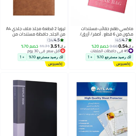
ماكسي طقم حقائب مستندات
تيويا 2 قطعة مجلد ملف جلدي A4
مكون من 6 قطع . أصفر/ أزرق/
من الجلد، حافظة مستندات من
شفاف/ أخضر/ أحمر
البولي يوريثان مقاوم للماء مع
4.5
4.7
34
45
#3 في حافظات الملفات
إغلاق بإحكام، حقيبة تنظيم محمولة
3.51
0.54
0.68
خصم 20%
11.71
خصم 70%
أقل سعر في 30 يوم
د.ك‏
د.ك‏
لاجتماعات السفر والأعمال والمكتب
#5 في حافظات الملفات
#3 في حافظات الملفات
#5 في حافظات الملفات
اللوحي (رمادي، بني)
لك رصيد مسترجع 10%
+ 1
لك رصيد مسترجع 10%
+ 1