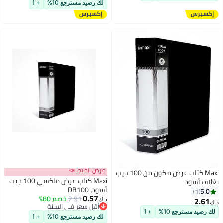
لتخزين الأوراق، أغلفة ملفات سوداء
لك رصيد مسترجع 10%
+ 1
10 عبوات
عرض الميجا 📣
Maxi كتاب عرض مكون من 100 جيب
Maxi كتاب عرض ماكسي 100 جيب
بغلاف أسود
أسود، DB100
5.0
1
0.57
2.91
خصم 80%
2.61
د.ك‏
د.ك‏
أقل سعر في السنة
لك رصيد مسترجع 10%
+ 1
أقل سعر في السنة
لك رصيد مسترجع 10%
+ 1