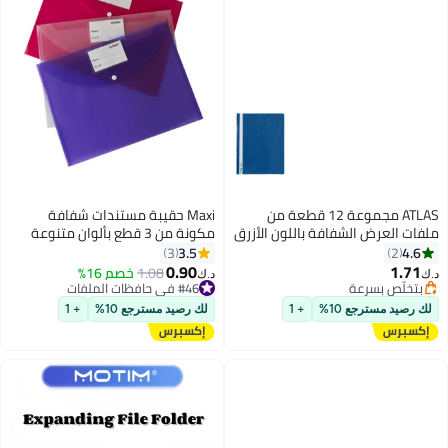
ATLAS مجموعة 12 قطعة من
Maxi حقيبة مستندات شفافة
ملفات العرض الشفافة باللون الأزرق
مكونة من 3 قطع بألوان متنوعة
الداكن
3.5
4.6
3
2
0.90
1.71
1.08
خصم 16%
د.ك‏
د.ك‏
بتخلّص بسرعة
#46 في حافظات الملفات
بتخلّص بسرعة
#46 في حافظات الملفات
لك رصيد مسترجع 10%
+ 1
لك رصيد مسترجع 10%
+ 1