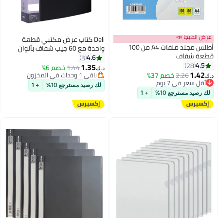
عرض الميجا 📣
Deli كتاب عرض مكتبي قطعة
أطلس مجلد ملفات A4 من 100
واحدة مع 60 جيب شفاف بألوان
قطعة شفاف
متنوعة
4.6
3
4.5
28
1.35
1.44
خصم 6%
#4 في حافظات الملفات
د.ك‏
1.42
2.26
خصم 37%
باقي 1 وحدات في المخزون
أقل سعر في 7 يوم
د.ك‏
باقي 1 وحدات في المخزون
#4 في حافظات الملفات
لك رصيد مسترجع 10%
+ 1
لك رصيد مسترجع 10%
+ 1