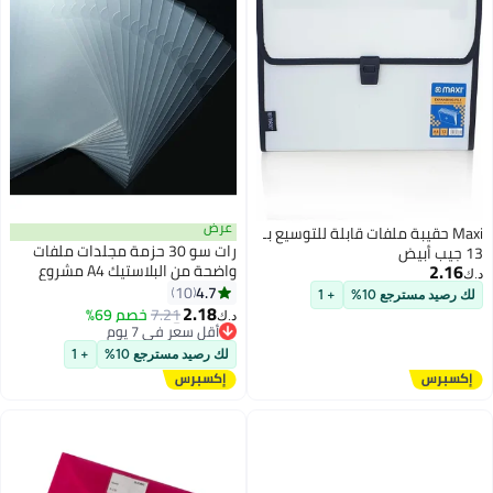
عرض
Maxi حقيبة ملفات قابلة للتوسيع بـ
رات سو 30 حزمة مجلدات ملفات
13 جيب أبيض
2.16
واضحة من البلاستيك A4 مشروع
د.ك‏
منظم حامي
4.7
10
#42 في حافظات الملفات
لك رصيد مسترجع 10%
+ 1
2.18
7.21
خصم 69%
أقل سعر في 7 يوم
د.ك‏
#42 في حافظات الملفات
لك رصيد مسترجع 10%
+ 1