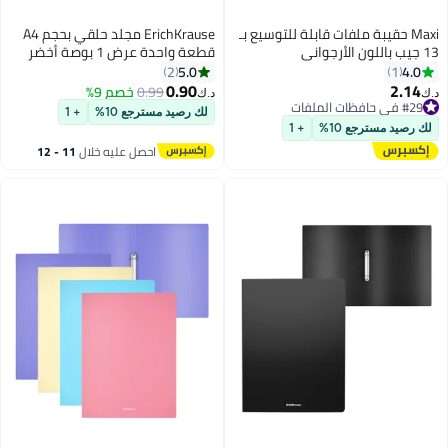
Maxi حقيبة ملفات قابلة للتوسيع بـ
ErichKrause مجلد حلقي بحجم A4
13 جيب باللون الأرجواني
قطعة واحدة عرض 1 بوصة أخضر
5.0
4.0
2
1
0.90
2.14
0.99
خصم 9%
د.ك‏
د.ك‏
#29 في حافظات الملفات
لك رصيد مسترجع 10%
+ 1
#29 في حافظات الملفات
لك رصيد مسترجع 10%
+ 1
احصل عليه خلال
11 - 12
اغسطس