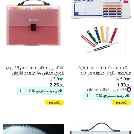
Deli مجموعة ملفات بلاستيكية
فانتاسي منظم ملفات من 13 جيب
متعددة الألوان مكونة من 50
للورق مقاس A4 متعدد الألوان
قطعة
3.9
5.0
12
4
2.25
1.33
د.ك‏
د.ك‏
#36 في حافظات الملفات
لك رصيد مسترجع 10%
+ 1
#36 في حافظات الملفات
لك رصيد مسترجع 10%
+ 1