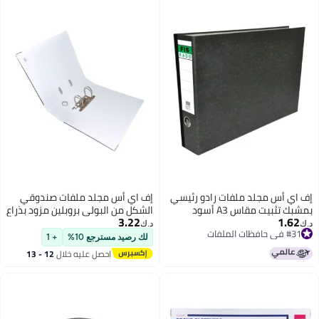
إف اي أس مجلد ملفات رادو رئيسي
إف اي أس مجلد ملفات صندوقي
بمشبك تثبيت مقاس A3 أسود
الشكل من البولي بروبلين مزود بذراع
3.22
1.62
مقوسة أبيض
د.ك‏
د.ك‏
#31 في حافظات الملفات
لك رصيد مسترجع 10%
+ 1
#31 في حافظات الملفات
احصل عليه خلال
12 - 13
اغسطس