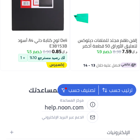
إلفن طقم مجلد للملفات ديلوكس
Deli لوح كتابة دلي A4 أسود
لتعليق الأوراق 50 قطعة أخضر
E38153B
0.85
7.59
8.38
خصم 9%
0.90
خصم 5%
د.ك‏
د.ك‏
لك رصيد مسترجع 10%
+ 1
احصل عليه خلال
13 - 14
اغسطس
نحن دائماً جاهزون لمساعدتك
ترتيب حسب
تصنيف حسب
مركز المساعدة
help.noon.com
الدعم عبر البريد الإلكتروني
الإلكترونيات