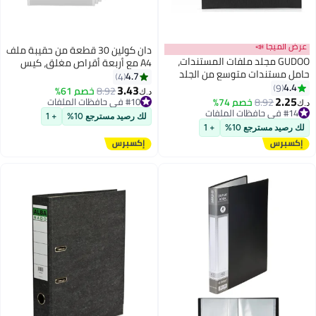
عرض الميجا 📣
دان كولين 30 قطعة من حقيبة ملف
GUDOO مجلد ملفات المستندات،
A4 مع أربعة أقراص مغلق، كيس
حامل مستندات متوسع من الجلد
مظروف البلاستيك البولي ايثيلين
4.7
4
الصناعي، مجلد مظروف A4 قابل
4.4
9
شفاف، كيس المجلدات الشفافة
3.43
8.92
خصم 61%
د.ك‏
للتوسيع لتنظيم الإيصالات المنزلية
2.25
المقاومة للماء، مناسبة للمكتب،
8.92
خصم 74%
#10 في حافظات الملفات
د.ك‏
والعقود والمدرسة والمكتب
#14 في حافظات الملفات
#10 في حافظات الملفات
المنزل، المدرسة، القرطاسية
لك رصيد مسترجع 10%
+ 1
#14 في حافظات الملفات
لك رصيد مسترجع 10%
+ 1