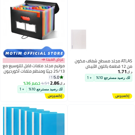
عرض الميجا 📣
ATLAS مجلد مسطح شفاف مكون
موتيم مجلد ملفات قابل للتوسيع مع
من 12 قطعة باللون الأبيض
1.71
25/13 جيبًا ومنظم ملفات أكورديون
د.ك‏
A4 متعدد الألوان ومنظم ملفات
5.0
1
لك رصيد مسترجع 10%
+ 1
كبير السعة ومجلد قابل للتوسيع مع
2.86
4.51
خصم 36%
د.ك‏
غطاء قابل للتوسيع ومنظم
لك رصيد مسترجع 10%
+ 1
مستندات وصندوق ملفات (13 جيبًا)