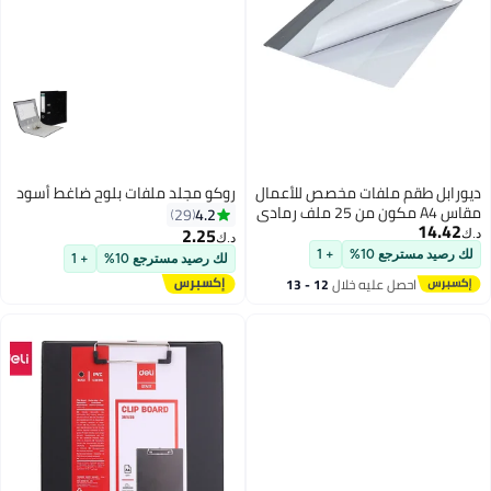
ديورابل طقم ملفات مخصص للأعمال
روكو مجلد ملفات بلوح ضاغط أسود
مقاس A4 مكون من 25 ملف رمادي
4.2
29
14.42
2.25
د.ك‏
د.ك‏
لك رصيد مسترجع 10%
+ 1
لك رصيد مسترجع 10%
+ 1
احصل عليه خلال
12 - 13
اغسطس