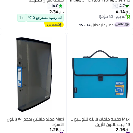
Color: Black with PVC (210x 330
4.0
4.7
1
13
#13 في حافظات الملفات
mm)
2.34
4.14
تم بيع +40 مؤخرًا
د.ك‏
د.ك‏
#13 في حافظات الملفات
لك رصيد مسترجع 10%
+ 1
احصل عليه خلال
14 - 15
اغسطس
Maxi حقيبة ملفات قابلة للتوسيع بـ
Maxi مجلد حلقتين بحجم A4 باللون
13 جيب باللون الأزرق
الأسود
1.26
2.16
د.ك‏
د.ك‏