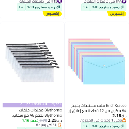
#44 في حافظات الملفات
#15 في حافظات الملفات
#44 في حافظات الملفات
#15 في حافظات الملفات
لك رصيد مسترجع 10%
+ 1
لك رصيد مسترجع 10%
+ 1
تخفيضات الاستعداد للمدرسة
ErichKrause ملف مستندات بحجم
Blythornix مجلدات ملفات
A4 مكون من 12 قطعة مع إغلاق زر
2.16
Blythornix بحجم A6 مع سحاب،
بألوان باستيل متنوعة
أقل سعر في السنة
د.ك‏
2.25
باقي 1 وحدات في المخزون
2.70
خصم 16%
منظم جيوب ملفات بلاستيكية مع
بتخلّص بسرعة
د.ك‏
باقي 1 وحدات في المخزون
سحاب مقاوم للماء، حقيبة شبكية
أقل سعر في السنة
لك رصيد مسترجع 10%
+ 1