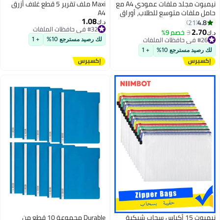
نيمبوت مجلد ملفات عمودي A4 مع
Maxi ملف تقرير 5 قطع غلاف أزرق
حامل ملفات متوسع للطلاب، أوراق
A4
1.08
الامتحانات، الفواتير، المكتب،
4.8
21
د.ك‏
#32 في حافظات الملفات
الدراسة، حامل كتب أسود
2.70
3
خصم 9%
د.ك‏
#32 في حافظات الملفات
#26 في حافظات الملفات
لك رصيد مسترجع 10%
+ 1
#26 في حافظات الملفات
لك رصيد مسترجع 10%
+ 1
نيمبوت 15 أكياس سحاب شبكية
Durable مجموعة 10 قطع من