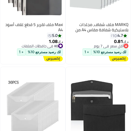
MARKQ ملف شفاف، مجلدات
Maxi ملف تقرير 5 قطع غلاف أسود
بلاستيكية شفافة مقاس A4 من
A4
النوع L لتخزين المستندات
5.0
4.7
5
10
#7 في حافظات الملفات
ومستلزمات المكتب المدرسية
1.08
0.81
أقل سعر في 7 يوم
د.ك‏
د.ك‏
(عبوة من 12 قطعة)
#8 في حافظات الملفات
#7 في حافظات الملفات
#8 في حافظات الملفات
لك رصيد مسترجع 10%
+ 1
لك رصيد مسترجع 10%
+ 1