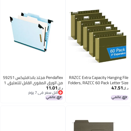
RAZCC Ex
Pendaflex مجلد باندافليكس 59251
Folders, 
من الورق المقوى القابل للتعليق، 1
11.01
Reinfo
فاصل/4 أقسام، بحجم رسالة، 2/5
د.ك‏
أقل سعر في 7 يوم
Heavy 
علامة، أزرق
أقل سعر في 7 يوم