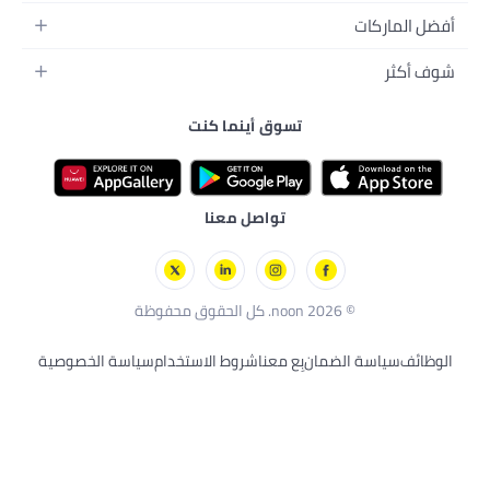
تسوق أينما كنت
نية
أليفة
ل
ت
حية
تواصل معنا
ن
بِع معنا
شروط الاستخدام
سياسة الخصوصية