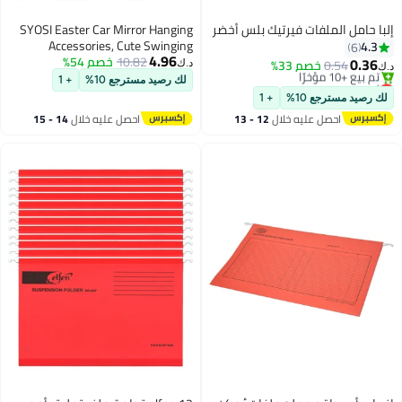
بلس أخضر
SYOSI Easter Car Mirror Hanging
Accessories, Cute Swinging
4.96
10.82
خصم 54%
Dinosaur Decor Interior Ornament
د.ك‏
for Rearview Decorations Pendant
لك رصيد مسترجع 10%
+ 1
2 Pcs
12 - 13
احصل عليه خلال
14 - 15
اغسطس