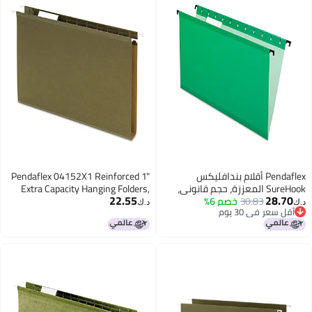
كس
Pendaflex 04152X1 Reinforced 1"
قانوني،
Extra Capacity Hanging Folders,
22.55
ضر ساطع، 1/5 قطع، 20/صندوق
Standard Green
د.ك‏