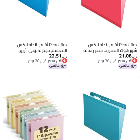
كس
Pendaflex أقلام باندافليكس
لة،
المعلقة، حجم قانوني، أزرق
22.51
أحمر، 20 في العلبة (6152 1/5
(PFX415315BLU)
د.ك‏
أقل سعر في 30 يوم
أقل سعر في 30 يوم