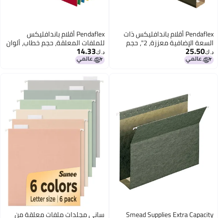
ليكس ذات
Pendaflex أقلام باندافليكس
 الإضافية معززة، 2"، حجم
للملفات المعلقة، حجم خطاب، ألوان
14.33
قانوني، أخضر قياسي، قطع 1/5،
متنوعة، علامات قابلة للتعديل 1/5،
د.ك‏
25 في العلبة (81663)
Smea
ساني مجلدات ملفات معلقة من