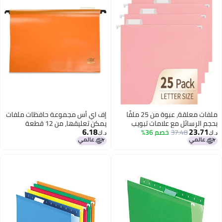
ملفات معلقة، عبوة من 25 ملفًا
إف اي أس مجموعة حافظات ملفات
بويب
يمكن تعليقها، من 12 قطعة
6.18
ر 1/5، مستلزمات
برتقالي
د.ك‏
لفات