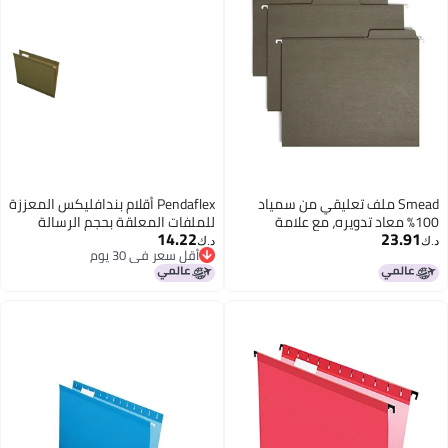
سمياد
Pendaflex أقلام بندافليكس المعززة
مة
للملفات المعلقة بحجم الرسالة
14.22
عة 1/3، بحجم خطاب،
القياسية الخضراء 15 قطع تشمل
د.ك‏
أقل سعر في 30 يوم
علبة
علامات وإدخالات 25 صندوق
أقل سعر في 30 يوم
41521AMZ