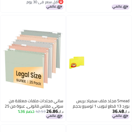
أقل سعر في 30 يوم
أقل سعر في 30 يوم
 بريس
ساني مجلدات ملفات معلقة من
بويب 1 توسيع بحجم
سوني، مقاس قانوني، عبوة من 25
26.86
42.53
خصم 36%
مجلدًا، فواصل مقطوعة 1/5، ألوان
د.ك‏
موراندي، حافظ على تنظيم ملفاتك
ومستنداتك في المنزل والمكتب.