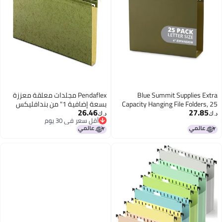
Bl
Pendaflex مجلدات معلقة معززة
Capacit
بسعة إضافية 1" من بندافليكس
26.46
Reinfo
04153X1، قانونية، خضراء قياسية،
د.ك‏
أقل سعر في 30 يوم
Duty 4
علبة من 25 (4153X1)
أقل سعر في 30 يوم
for Bul
Size