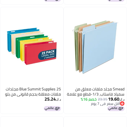
ق من
Blue Summit Supplies 25 مجلدات
، 1/3-قطع مع علامة
ملفات معلقة بحجم قانوني من بلو
25.24
باستيل
سميت سابلايز، قابلة للتوسيع، 2"
د.ك‏
توسع لسعة إضافية، ألوان متنوعة،
عبوة 25