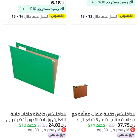
6.18
د.ك‏
لك رصيد مسترجع 10%
+ 1
12 - 13
احصل عليه خلال
14 - 15
اغسطس
لَّقة مع
بندافليكس حافظة ملفات قابلة
رجحة من 5 قطع بُني/
للتعليق وإعادة التدوير أخضر / بني
24.82
27.85
خصم 10%
د.ك‏
أقل سعر في 30 يوم
أقل سعر في 30 يوم