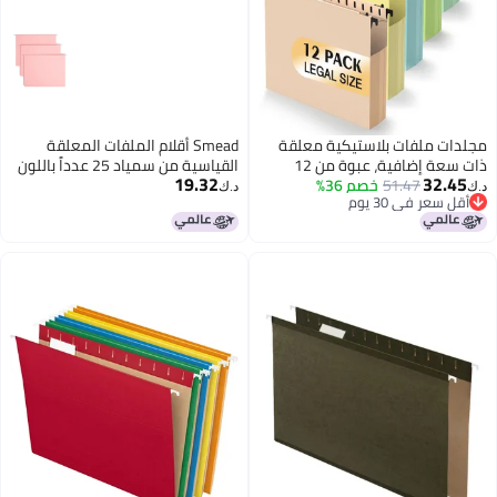
معلقة
Smead أقلام الملفات المعلقة
ذات سعة إضافية، عبوة من 12
القياسية من سمياد 25 عدداً باللون
19.32
 بحجم
الوردي مع علامات قابلة للتعديل
د.ك‏
توسعة
مقاس حرف 64066
مل بمقدار 2 بوصة،
ب