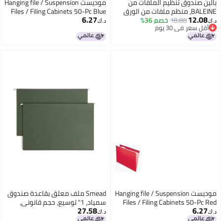
ت من
موديست Hanging file / Suspension
من الورق
Files / Filing Cabinets 50-Pc Blue
6.27
ئل،
د.ك‏
 للطي
 في
ن
Hanging file
Smead ملف معلق بقاعدة صندوق
Files /
سمياد، 1" توسيع، حجم قانوني،
27.58
أخضر قياسي، 25 في العلبة
د.ك‏
(64339)