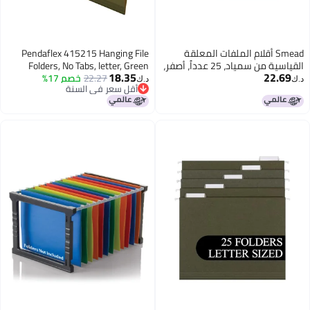
علقة
Pendaflex 415215 Hanging File
ة من سمياد، 25 عدداً، أصفر،
Folders, No Tabs, letter, Green
18.35
ات قابلة للتعديل 1/5، حجم
22.27
خصم 17%
د.ك‏
أقل سعر في السنة
أقل سعر في السنة