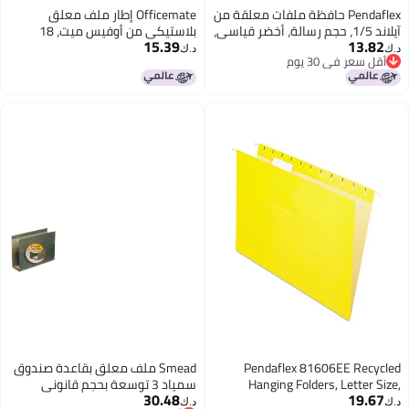
ات معلقة من
Officemate إطار ملف معلق
 أخضر قياسي،
بلاستيكي من أوفيس ميت، 18
15.39
بوصة، بحجم خطاب وحجم قانوني. 1
د.ك‏
مجموعة (91961)
Pen
Smead ملف معلق بقاعدة صندوق
Han
سمياد 3 توسعة بحجم قانوني
30.48
Yello
قياسي أخضر 25 في العلبة 64379
د.ك‏