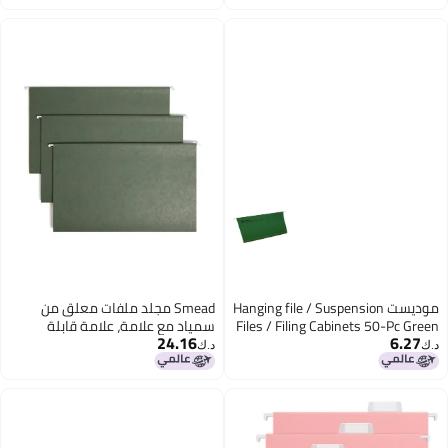
Hanging file
Smead مجلد ملفات معلق من
سمياد مع علامة، علامة قابلة
24.16
للتعديل 1/3، حجم قانوني، أخضر
د.ك‏
قياسي، 25 في العلبة (64135)