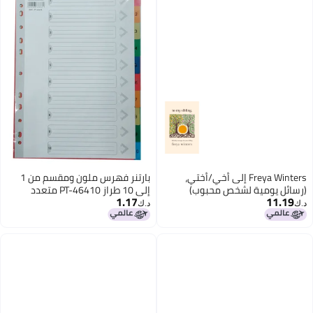
Freya Winters إلى أخي/أختي،
بارتنر فهرس ملون ومقسم من 1
(رسائل يومية لشخص محبوب)
إلى 10 طراز PT-46410 متعدد
1.17
11.19
الألوان
د.ك‏
د.ك‏