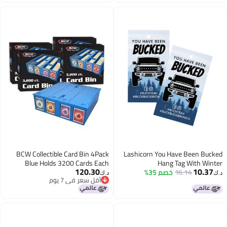
BCW Collectible Card Bin 4Pack
Lashicorn You Have Been Bucked
Blue Holds 3200 Cards Each
Hang Tag With Winter
120.30
10.37
16.14
خصم 35%
Mountainsbuck Buck Bronco30
Includes 4 Dividers Per Bin Storage
د.ك‏
د.ك‏
أقل سعر في 7 يوم
for Pokmon MTG Sports Cards
Pack2X3.5 Inches Business Sized
أقل سعر في 7 يوم
Cardbuck Yeah Bronco Tag Attach
To Bronco Horse
Figurinebuckbuckbronco Buckyeah