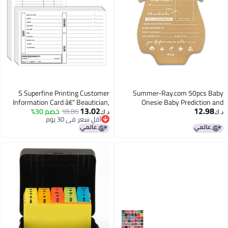
S Superfine Printing Customer
Summer-Ray.com 50pcs Baby
Information Card â€“ Beautician,
Onesie Baby Prediction and
13.02
12.98
Parenthood Advice Cards for Baby
18.86
خصم 30%
Nail, Hairdresser Cosmetologist
د.ك‏
د.ك‏
أقل سعر في 30 يوم
Customer Client Contact Profile
Shower 5" x 7" Heavyweight (Baby
أقل سعر في 30 يوم
Record Cards | Printed on Premium
Boy)
Cardstock | 5 x 8 Inches | 50 per
Pack