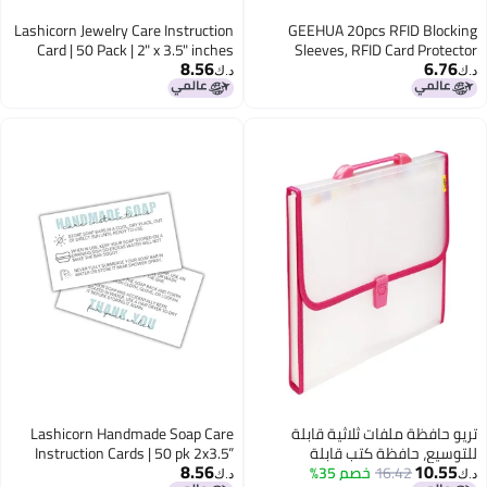
Lashicorn Jewelry Care Instruction
GEEHUA 20pcs RFID Blocking
Card | 50 Pack | 2" x 3.5" inches
Sleeves, RFID Card Protector
8.56
6.76
Business Card Size | Jewelry Maker
Holder Credit Card Sleeves Identity
د.ك‏
د.ك‏
Care Card to Include with
Theft Prevention for Women
Handmade Jewelry Items
Men(20 Pcs)
تريو حافظة ملفات ثلاثية قابلة
Lashicorn Handmade Soap Care
للتوسيع، حافظة كتب قابلة
Instruction Cards | 50 pk 2x3.5”
8.56
10.55
16.42
خصم 35%
للتوسيع، حافظة متعددة الأغراض
Packaging Client Inserts Loofah
د.ك‏
د.ك‏