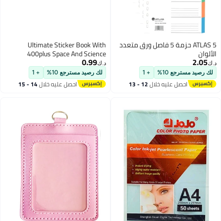
ATLAS 5 حزمة 5 فاصل ورق متعدد
Ultimate Sticker Book With
الألوان
400plus Space And Science
0.99
2.05
Themed Photos Printed
د.ك‏
د.ك‏
لك رصيد مسترجع 10%
+ 1
لك رصيد مسترجع 10%
+ 1
احصل عليه خلال
12 - 13
احصل عليه خلال
14 - 15
اغسطس
اغسطس