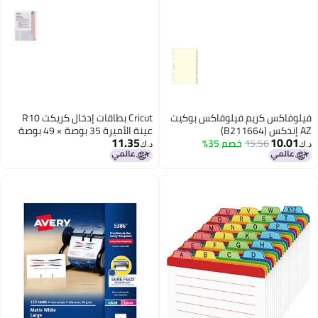
فيلوفاكس كريم فيلوفاكس بوكيت
Cricut بطاقات إدخال كريكت R10
AZ إندكس (B211664)
عينة الأميرة 35 بوصة × 49 بوصة
11.35
10.01
15.56
خصم 35%
42 عدد
د.ك‏
د.ك‏