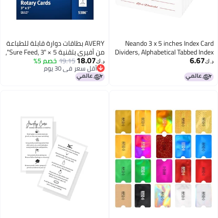
Neando 3 x 5 inches Index Card
AVERY بطاقات دوارة قابلة للطباعة
Dividers, Alphabetical Tabbed Index
من أفيري بتقنية Sure Feed، 3" × 5"،
18.07
6.67
Cards Guides, Colored Note Cards,
19.15
خصم 5%
بيضاء، 150 بطاقة فارغة لطابعات
د.ك‏
د.ك‏
أقل سعر في 30 يوم
File and Recipe Guides with
الليزر أو الطباعة النفاثة (05386)
أقل سعر في 30 يوم
Alphabetical Tabs, Assorted Colors,
24 Counts, A-Z Guide