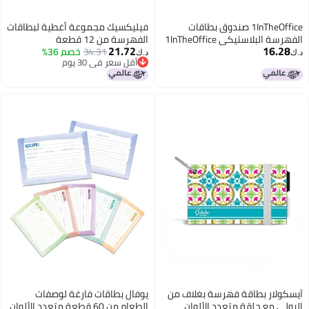
1InTheOffice صندوق بطاقات
فيليكسيك مجموعة أغطية لبطاقات
الفهرسة البلاستيكي 1InTheOffice
الفهرسة من 12 قطعة
21.72
16.28
4x6 سعة 500 بطاقة عبوتين
34.31
خصم 36%
د.ك‏
د.ك‏
أقل سعر في 30 يوم
أقل سعر في 30 يوم
آيسكولار بطاقة فهرسة بغلاف من
يوفال بطاقات فارغة لوصفات
البولي مع حلقة متعدد الألوان
الطعام من 60 قطعة متعدد الألوان