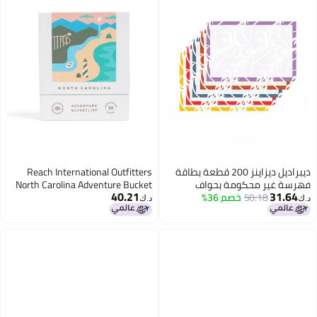
ديبراديل ديزاينز 200 قطعة بطاقة
Reach International Outfitters
فهرسة غير محكومة بحواف
North Carolina Adventure Bucket
40.21
31.64
50.18
خصم 36%
مزخرفة بيزلي متعدد الألوان
List 50 ScratchOff Cards for
د.ك‏
د.ك‏
Outdoor Activities Tourist
Attractions and Road Trips Perfect
Travel Gift and Guide for Exploring