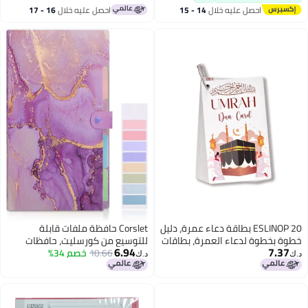
احصل عليه خلال
14 - 15
احصل عليه خلال
16 - 17
اغسطس
اغسطس
ESLINOP 20 بطاقة دعاء عمرة، دليل
Corslet حافظة ملفات قابلة
خطوة بخطوة لدعاء العمرة، بطاقات
للتوسيع من كورسليت، حافظات
6.94
7.37
عمرة، بطاقات هدية عمرة مباركة،
10.66
خصم 34%
أنيقة للمدرسة، منظم ملفات
د.ك‏
د.ك‏
هدية عمرة، صلوات ودعوات عمرة،
أكورديون، حافظة أنيقة مع
بطاقات صلاة، دعاء إسلامي، بطاقات
ملصقات، 5 جيوب لحفظ المستندات
تذكير بالدعاء
المهمة، لون أزرق رخامي، مناسبة
للمدرسة والمكتب والمنزل