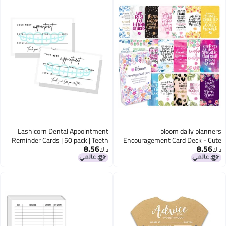
Lashicorn Dental Appointment
bloom daily planners
Reminder Cards | 50 pack | Teeth
Encouragement Card Deck - Cute
8.56
8.56
Whitening, Dental Office, Client
Inspirational Quote Notecards - Set
د.ك‏
د.ك‏
Reminder, Patients, Pediatric
of Thirty 2" x 3.5" - Assorted
Dentist, Orthodontics Braces, Bulk
Designs
2x3.5” Minimalist