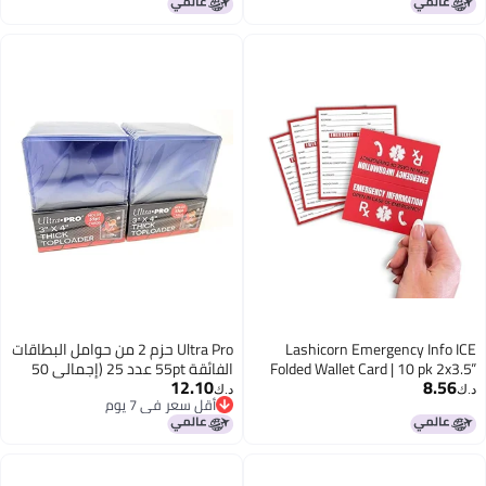
للشيكات - وردي
Business Thank You Cardboard
Sleeves Gift
Lashicorn Emergency Info ICE
Ultra Pro حزم 2 من حوامل البطاقات
Folded Wallet Card | 10 pk 2x3.5”
الفائقة 55pt عدد 25 (إجمالي 50
12.10
8.56
Medication, Blood Type
حامل بطاقات) 81181-55 Pt
د.ك‏
د.ك‏
أقل سعر في 7 يوم
Identification Card, Contacts,
للبطاقات السميكة
أقل سعر في 7 يوم
Doctor, Allergies in Case of
Emergency Bulk Medical ID