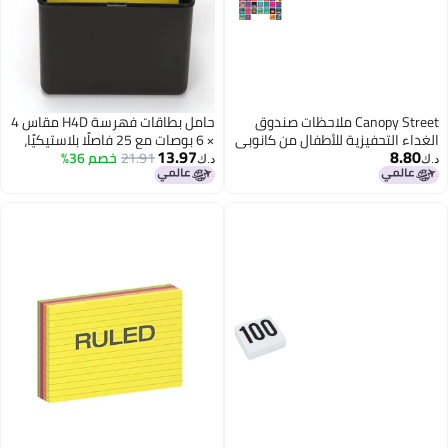
Canopy Street ملاحظات صندوق
حامل بطاقات فهرسة H4D مقاس 4
الغداء التحفيزية للأطفال من كانوبي
× 6 بوصات مع 25 فاصلًا بلاستيكيًا،
13.97
8.80
ستريت 35 × 35 مربع
أسود
21.91
خصم 36%
د.ك‏
د.ك‏