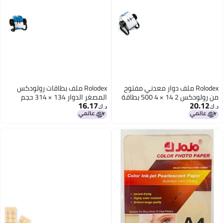
Rolodex ملف دوار معدني مفتوح
Rolodex ملف بطاقات رولودكس
من رولودكس 2 14 × 4 500 بطاقة
المصغر الدوار 134 × 314 حجم
16.17
20.12
باللون الأسود
البطاقة 250 بطاقة صغيرة باللون
د.ك‏
د.ك‏
الأسود بحجم مدمج مثالي لكتابة
الأسماء والأرقام