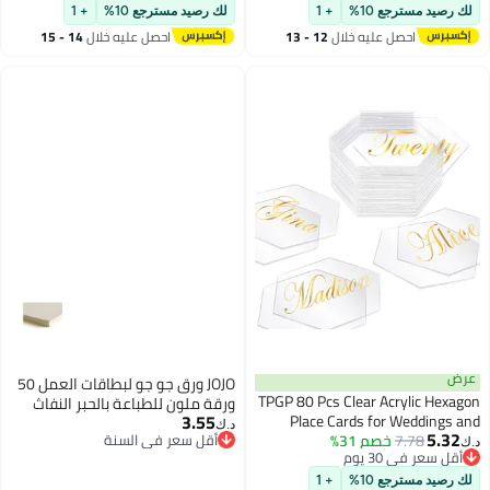
Appreciation and Recognition
لك رصيد مسترجع 10%
+ 1
لك رصيد مسترجع 10%
+ 1
Reward Cards Positive
احصل عليه خلال
12 - 13
احصل عليه خلال
14 - 15
Appreciation Postcards for School
اغسطس
اغسطس
Work Bulletin Board
عرض
JOJO ورق جو جو لبطاقات العمل 50
TPGP 80 Pcs Clear Acrylic Hexagon
ورقة ملون للطباعة بالحبر النفاث
3.55
Place Cards for Weddings and
لامع ذهبي ليني
د.ك‏
5.32
Parties
7.78
خصم 31%
أقل سعر في السنة
د.ك‏
أقل سعر في 30 يوم
أقل سعر في السنة
أقل سعر في 30 يوم
لك رصيد مسترجع 10%
+ 1