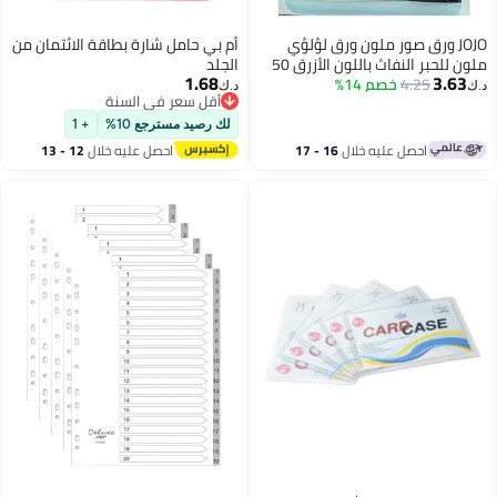
JOJO ورق صور ملون ورق لؤلؤي
أم بي حامل شارة بطاقة الائتمان من
ملون للحبر النفاث باللون الأزرق 50
الجلد
1.68
3.63
ورقة A4
4.25
خصم 14%
د.ك‏
د.ك‏
أقل سعر في السنة
أقل سعر في السنة
لك رصيد مسترجع 10%
+ 1
احصل عليه خلال
16 - 17
احصل عليه خلال
12 - 13
اغسطس
اغسطس