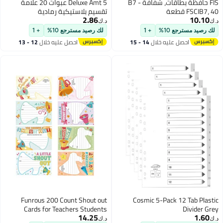
FIS حافظة بطاقات، شفافة B7 -
Deluxe Amt 5 عبوات 20 علامة
FSCIB7، 40 قطعة
تقسيم بلاستيكية رمادية
2.86
10.10
د.ك‏
د.ك‏
لك رصيد مسترجع 10%
+ 1
لك رصيد مسترجع 10%
+ 1
احصل عليه خلال
14 - 15
احصل عليه خلال
12 - 13
اغسطس
اغسطس
Funrous 200 Count Shout out
Cosmic 5-Pack 12 Tab Plastic
Cards for Teachers Students
Divider Grey
14.25
1.60
Employees Office Staff
د.ك‏
د.ك‏