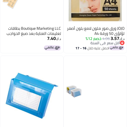
JOJO ورق صور ملون لامع بلون أصفر
Boutique Marketing LLC بطاقات
لؤلؤي 50 ورقة A4
تعليمات العناية بعد صبغ الحواجب
7.40
3.57
4.06
210mmx297mm
خصم 12%
بالأومبري | عبوة من 50 | بطاقة
د.ك‏
د.ك‏
أقل سعر في السنة
عمل مزدوجة الجوانب بحجم 2x3.5
أقل سعر في السنة
احصل عليه خلال
16 - 17
بوصة | تصميم بلون تان مع لمسة
اغسطس
من اللمعان الفضي