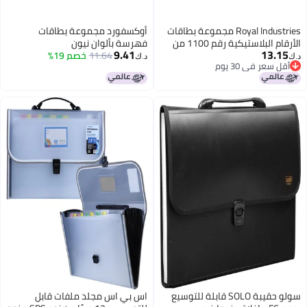
Royal Industries مجموعة بطاقات
أوكسفورد مجموعة بطاقات
الأرقام البلاستيكية رقم 1100 من
فهرسة بألوان نيون
9.41
13.15
روي إندستريز 4 × 4 قاعدة بيضاء
11.64
خصم 19%
د.ك‏
د.ك‏
أقل سعر في 30 يوم
بأرقام سوداء
أقل سعر في 30 يوم
سولو حقيبة SOLO قابلة للتوسيع
اس بي اس مجلد ملفات قابل