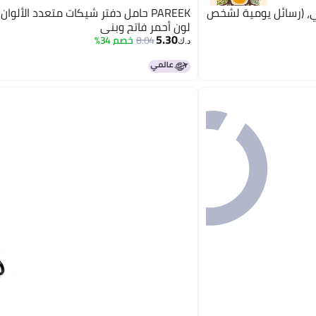
 أخي/أختي، (رسائل يومية لشخص
PAREEK حامل دفتر شيكات متعدد الألوان
لون أحمر فاتح وبني
5.30
8.04
خصم 34%
د.ك‏