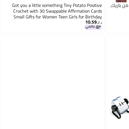
 من باريك،
Got you a little something Tiny Potato Positive
Crochet with 30 Swappable Affirmation Cards
Small Gifts for Women Teen Girls for Birthday
10.59
Mental Health Friendship Emotional Support
د.ك‏
Mothers Day Present Idea for Women