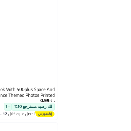
عرض الكل
SGECOM General Trading LLC
وايزميت
عربة الصحراء
وي نيفر كلوز ذ م م
ABDA PORTAL
شركة أميفينتشرز
عرض الكل
ook With 400plus Space And
ence Themed Photos Printed
0.99
د.ك‏
لك رصيد مسترجع 10%
+ 1
احصل عليه خلال
12 - 13 اغسطس