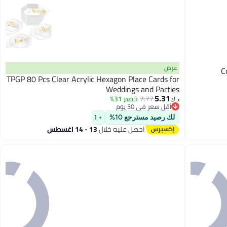
عرض
C
TPGP 80 Pcs Clear Acrylic Hexagon Place Cards for
Weddings and Parties
5.31
7.77
خصم 31%
د.ك‏
أقل سعر في 30 يوم
أقل سعر في 30 يوم
لك رصيد مسترجع 10%
+ 1
احصل عليه خلال
13 - 14 اغسطس