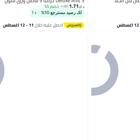
ان من الجلد
Deluxe Amt 5 حزمة 5 فاصل ورق ملون
1.71
1.80
خصم 5%
د.ك‏
لك رصيد مسترجع 10%
+ 1
احصل عليه خلال
11 - 12 اغسطس