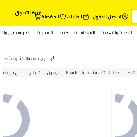
عربة التسوق
تسجيل الدخول
الطلبات
المفضلة
الصحة والتغذية
القرطاسية
كتب
السيارات
الموسيقى والمي
ترتيب حسب
:
الأكثر رواجاً
H4D
Reach International Outfitters
نيسون
تاوباري
بي تي سكا