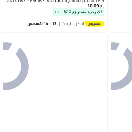
FIS حافظة بطاقات، شفافة B7 - FSCIB7، 40 قطعة
10.09
د.ك‏
لك رصيد مسترجع 10%
+ 1
احصل عليه خلال
13 - 14 اغسطس