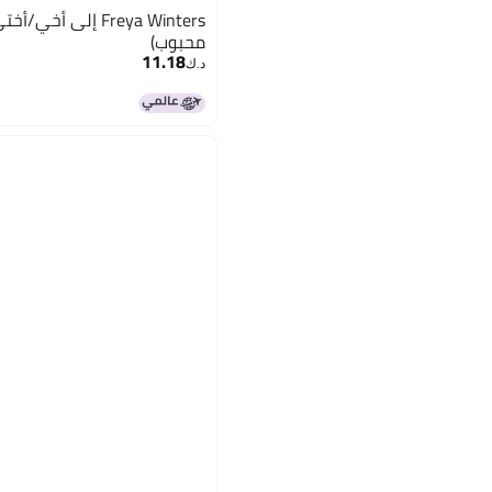
Freya Winters إلى
محبوب)
11.18
د.ك‏