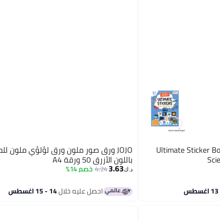
Ultimate Sticker B
JOJO ورق صور ملون ورق لؤلؤي ملون للح
Sci
باللون الأزرق 50 ورقة A4
3.63
4.24
خصم 14%
د.ك‏
احصل عليه خلال
14 - 15 اغسطس