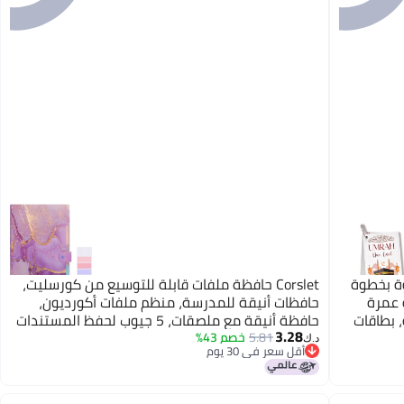
خطوة بخطوة
Corslet حافظة ملفات قابلة للتوسيع من كورسليت،
 عمرة
حافظات أنيقة للمدرسة، منظم ملفات أكورديون،
 بطاقات
حافظة أنيقة مع ملصقات، 5 جيوب لحفظ المستندات
3.28
المهمة، لون أزرق رخامي، مناسبة للمدرسة
5.81
خصم 43%
د.ك‏
أقل سعر في 30 يوم
والمكتب والمنزل
أقل سعر في 30 يوم