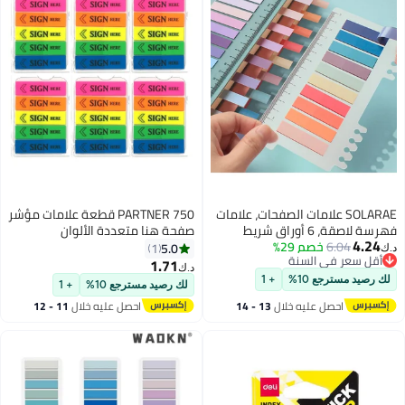
ات الصفحات، علامات
PARTNER 750 قطعة علامات مؤشر
 لاصقة، 6 أوراق شريط
صفحة هنا متعددة الألوان
بلة للكتابة مع
5.0
1
ة
يف الملفات،
1.71
د.ك‏
ة
تلتصق بإحكام، تزيل بسهولة 1200
+ 1
لك رصيد مسترجع 10%
+ 1
خلال
13 - 14
احصل عليه خلال
11 - 12
اغسطس