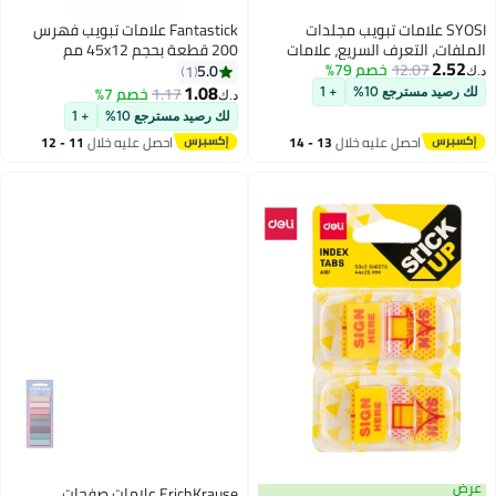
ويب مجلدات
Fantastick علامات تبويب فهرس
ريع، علامات
200 قطعة بحجم 45x12 مم
%
ات المعلقة مع
متعددة الألوان
5.0
1
لدات، علامات
1.08
1.17
خصم 7%
+ 1
د.ك‏
كية شفافة
لك رصيد مسترجع 10%
+ 1
الملفات
خلال
13 - 14
احصل عليه خلال
11 - 12
اغسطس
ErichKrause علامات صفحات