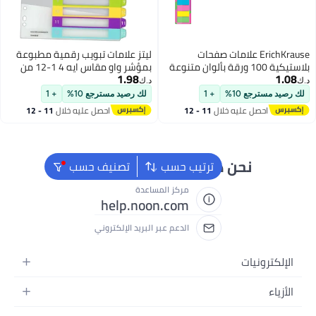
علامات صفحات
ليتز علامات تبويب رقمية مطبوعة
ة 100 ورقة بألوان متنوعة
بمؤشر واو مقاس ايه 4 1-12 من
1.98
ليتز
د.ك‏
+ 1
لك رصيد مسترجع 10%
+ 1
خلال
11 - 12
احصل عليه خلال
11 - 12
اغسطس
 دائماً جاهزون لمساعدتك
ترتيب حسب
تصنيف حسب
مركز المساعدة
help.noon.com
الدعم عبر البريد الإلكتروني