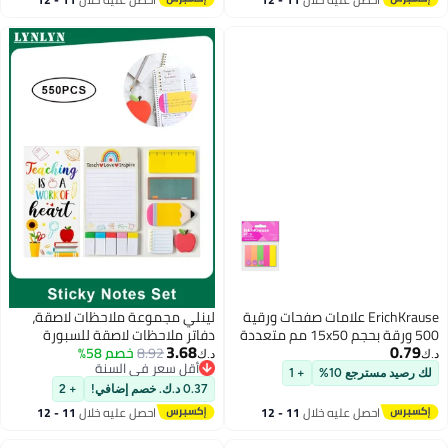
اغسطس
E علامات صفحات ورقية
لينلي مجموعة ملاحظات لاصقة،
500 ورقة بحجم 15x50 مم متعددة
دفاتر ملاحظات لاصقة للسبورة
3.68
8.92
خصم 58%
د.ك‏
أقل سعر في السنة
+ 1
أقل سعر في السنة
0.37 د.ك. خصم إضافي!
+ 2
خلال
11 - 12
احصل عليه خلال
11 - 12
اغسطس