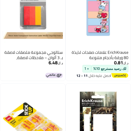
E علامات صفحات لذيذة
ستالوجي مجموعة ملصقات لاصقة
بـ 3 ألوان – ملاحظات لاصقة،
6.48
ملصقات أسماء، ملصقات فهرسة
د.ك‏
للتنظيم
+ 1
خلال
11 - 12