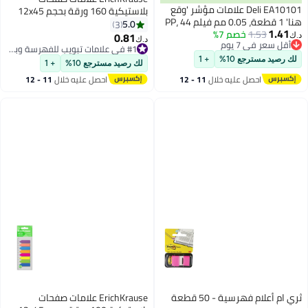
Del علامات مؤشر 'وقع
بلاستيكية 160 ورقة بحجم 12x45
هنا' 1 قطعة، 0.05 مم فيلم PP، 44
مم بألوان متنوعة
5.0
3
脳25 مم، أصفر وأحمر، 100 علامة (2
0.81
د.ك‏
ة الوضع، قابلة
#1 في علامات تبويب للفهرسة وبطاقات الإدراج بعلامات التبويب
#1 في علامات تبويب للفهرسة وبطاقات الإدراج بعلامات التبويب
+ 1
لك رصيد مسترجع 10%
+ 1
خلال
11 - 12
احصل عليه خلال
11 - 12
اغسطس
ثري ام أعلام فهرسية - 50 قطعة
ErichKrause علامات صفحات