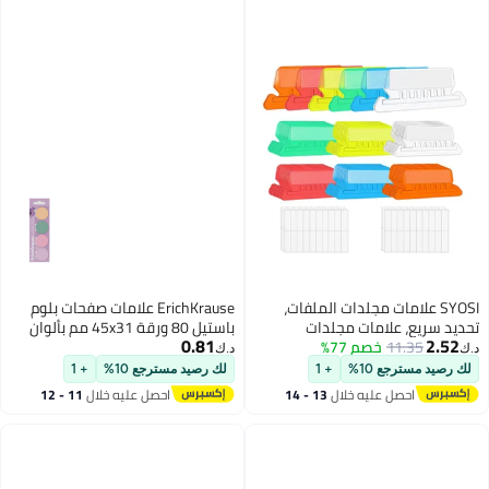
لدات الملفات،
ErichKrause علامات صفحات بلوم
 مجلدات
باستيل 80 ورقة 45x31 مم بألوان
0.81
%
 إدخالات
متنوعة
د.ك‏
علامات ملفات
+ 1
لك رصيد مسترجع 10%
+ 1
هلة القراءة
خلال
13 - 14
احصل عليه خلال
11 - 12
حديدها بسرعة
اغسطس