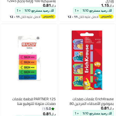
بلاستيكية 100 ورقة بحجم 12x45
0.81
مم بألوان متنوعة
د.ك‏
+ 1
لك رصيد مسترجع 10%
+ 1
خلال
11 - 12
احصل عليه خلال
11 - 12
اغسطس
علامات صفحات
PARTNER 125 قطعة علامات
بموضوع الأصدقاء المرحين 80
صفحات ملونة للتوقيع هنا
5.0
1
0.81
+ 1
د.ك‏