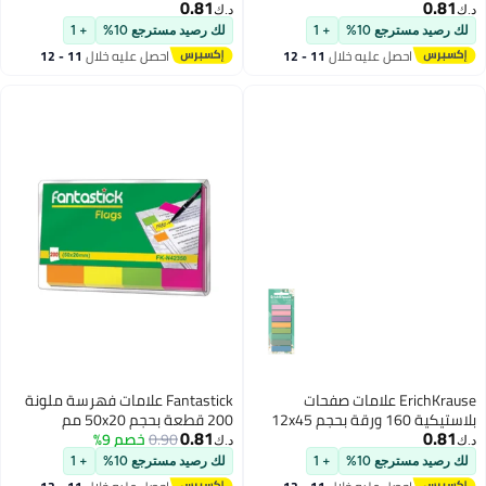
0.81
بألوان متنوعة
د.ك‏
+ 1
لك رصيد مسترجع 10%
+ 1
خلال
11 - 12
احصل عليه خلال
11 - 12
اغسطس
علامات صفحات
Fantastick علامات فهرسة ملونة
بلاستيكية 160 ورقة بحجم 12x45
200 قطعة بحجم 50x20 مم
0.81
0.90
خصم 9%
د.ك‏
+ 1
لك رصيد مسترجع 10%
+ 1