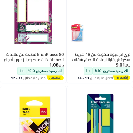
ثري ام عبوة مكونة من 18 شريط
ErichKrause 80 قطعة من علامات
ة اللصق شفاف
الصفحات ذات موضوع الزهور بأحجام
1.08
متنوعة
د.ك‏
+ 1
لك رصيد مسترجع 10%
+ 1
خلال
13 - 14
احصل عليه خلال
11 - 12
اغسطس