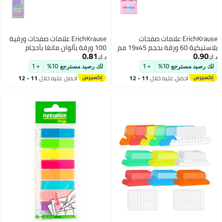
علامات صفحات
ErichKrause علامات صفحات ورقية
بلاستيكية 60 ورقة بحجم 19x45 مم
100 ورقة بألوان مانغا بأحجام
0.81
وزع
متنوعة
د.ك‏
+ 1
لك رصيد مسترجع 10%
+ 1
خلال
11 - 12
احصل عليه خلال
11 - 12
اغسطس