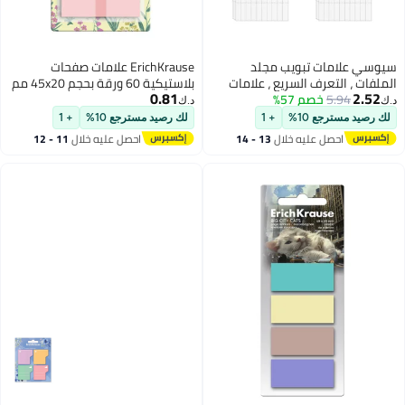
يب مجلد
ErichKrause علامات صفحات
ريع ، علامات
بلاستيكية 60 ورقة بحجم 45x20 مم
0.81
 المعلقة مع
بألوان متنوعة
د.ك‏
لمعلقة ، سهلة
+ 1
لك رصيد مسترجع 10%
+ 1
يب ملف معلق
خلال
13 - 14
احصل عليه خلال
11 - 12
 الملفات
اغسطس