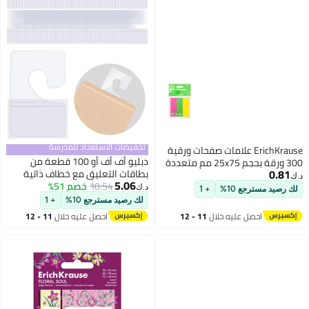
تخفيضات الاستعداد للمدرسة
E علامات صفحات ورقية
دبليو أف أف أو 100 قطعة من
300 ورقة بحجم 25x75 مم متعددة
بطاقات التعليق مع خطاف ذاتية
5.06
10.54
خصم 51%
اللصق لتعليق البضائع للعرض في
د.ك‏
+ 1
المتاجر التجارية (1.06×1.65 بوصة)
لك رصيد مسترجع 10%
+ 1
خلال
11 - 12
احصل عليه خلال
11 - 12
اغسطس