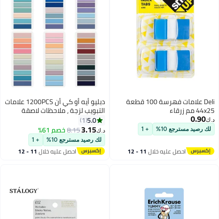
Deli علامات فهرسة 100 قطعة
دبليو أيه أو كي أن 1200PCS علامات
التبويب لزجة ، ملاحظات لاصقة
شفافة الأعلام لصق علامات التبويب
5.0
1
التعليقات التوضيحية القابلة للكتابة
3.15
8.15
خصم 61%
+ 1
د.ك‏
موراندي الملونة ملاحظة لاصقة
لك رصيد مسترجع 10%
+ 1
مجموعة واضحة شفافة مؤشر
خلال
11 - 12
احصل عليه خلال
11 - 12
ملصقات للكتب اللوازم المكتبية
اغسطس