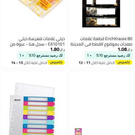
ErichKr قطعة علامات
ديلي علامات فهرسة ديلي
طط في المدينة
EA10101 - سجل هنا - عبوة من
1.80
عة
قطعتين
د.ك‏
+ 1
لك رصيد مسترجع 10%
+ 1
خلال
11 - 12
احصل عليه خلال
13 - 14
اغسطس