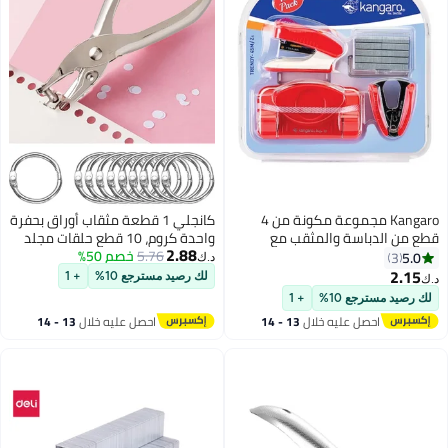
Kangaro مجموعة مكونة من 4
كانجلي 1 قطعة مثقاب أوراق بحفرة
قطع من الدباسة والمثقب مع
واحدة كروم، 10 قطع حلقات مجلد
2.88
الملحقات بألوان متنوعة
أوراق سائبة 20 مم
5.76
خصم 50%
5.0
3
د.ك‏
2.15
لك رصيد مسترجع 10%
+ 1
د.ك‏
لك رصيد مسترجع 10%
+ 1
احصل عليه خلال
13 - 14
احصل عليه خلال
13 - 14
اغسطس
اغسطس