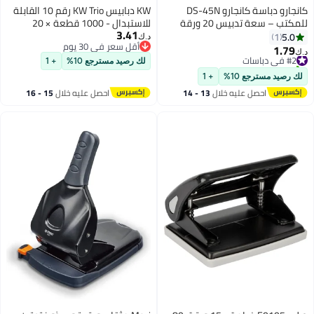
كانجارو دباسة كانجارو DS-45N
KW دبابيس KW Trio رقم 10 القابلة
للمكتب – سعة تدبيس 20 ورقة
للاستبدال - 1000 قطعة × 20
3.41
صندوق
5.0
1
د.ك‏
أقل سعر في 30 يوم
1.79
#2 في دباسات
د.ك‏
أقل سعر في 30 يوم
تم بيع +10 مؤخرًا
لك رصيد مسترجع 10%
+ 1
#2 في دباسات
لك رصيد مسترجع 10%
+ 1
احصل عليه خلال
13 - 14
احصل عليه خلال
15 - 16
اغسطس
اغسطس