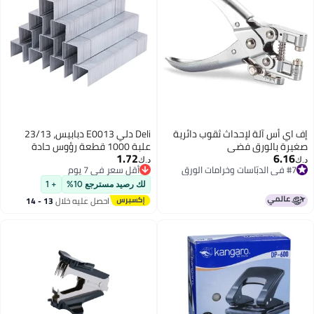
إف اي أس آلة لإحداث ثقوب دائرية
Deli دلي E0013 دبابيس، 23/13
صغيرة بالورق فضي
علبة 1000 قطعة رؤوس حادة
1.72
6.16
فضية - للتثبيت الثقيل
د.ك‏
د.ك‏
#7 في الدبّاسات وخرامات الورق
أقل سعر في 7 يوم
#7 في الدبّاسات وخرامات الورق
أقل سعر في 7 يوم
لك رصيد مسترجع 10%
+ 1
احصل عليه خلال
13 - 14
اغسطس