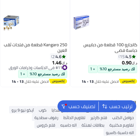
كانجارو 100 قطعة من دبابيس
Kangaro 250 قطعة من فتحات ثقب
دباسة فضي
العين
4.6
4.5
2
15
1.46
0.90
د.ك‏
د.ك‏
#11 في الدبّاسات وخرامات الورق
لك رصيد مسترجع 10%
+ 1
#11 في الدبّاسات وخرامات الورق
لك رصيد مسترجع 10%
+ 1
احصل عليه خلال
13 - 14
احصل عليه خلال
13 - 14
اغسطس
اغسطس
البحث الشائع
ترتيب حسب
تصنيف حسب
ورق تغليف الهدايا
صناديق هدايا
أكياس هدايا
كوب
آيكو نيو 9 برو
حوامل الكتب
قلم كارتير
تقاويم الحائط
رفوف سطحية
تقاويم مكتبية
بطاقات تهنئة
اله حاسبه
قلم كروس
اله حاسبة كاسيو