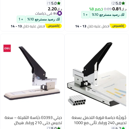
متنوعةDP-520
5.0
5.0
1
2
2.20
0.81
0.89
خصم 8%
د.ك‏
د.ك‏
#4 في دباسات
لك رصيد مسترجع 10%
+ 1
#4 في دباسات
لك رصيد مسترجع 10%
+ 1
احصل عليه خلال
13 - 14
احصل عليه خلال
13 - 14
اغسطس
اغسطس
جُودِيَّة دباسة قوية التحمل، بسعة
ديلي E0393 دبّاسة الثقيلة – سعة
تدبيس 240 ورقة، تأتي مع 1000
تدبيس حتى 210 ورقة، هيكل
دبوس، دباسة مكتبية يدوية كبيرة
معدني بالكامل، عمق قابل للتعديل،
5.0
4.2
2
6