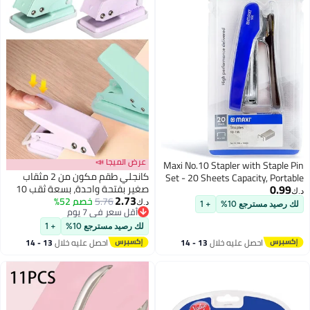
عرض الميجا 📣
Maxi No.10 Stapler with Staple Pin
كانجلي طقم مكون من 2 مثقاب
Set - 20 Sheets Capacity, Portable
0.99
صغير بفتحة واحدة، بسعة ثقب 10
Metal Manual Stapler (Black)
د.ك‏
2.73
5.76
خصم 52%
أوراق، مثقاب صغير محمول للورق
د.ك‏
لك رصيد مسترجع 10%
+ 1
أقل سعر في 7 يوم
والكرتون وورق البطاقات والمشاريع
أقل سعر في 7 يوم
الفنية (وردي وأرجواني)
لك رصيد مسترجع 10%
+ 1
احصل عليه خلال
13 - 14
احصل عليه خلال
13 - 14
اغسطس
اغسطس