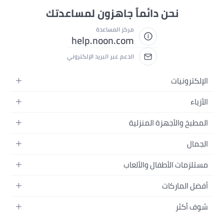
نحن دائماً جاهزون لمساعدتك
مركز المساعدة
help.noon.com
الدعم عبر البريد الإلكتروني
الإلكترونيات
الجوالات
الأزياء
التابلت
أزياء نسائية
المطبخ والأجهزة المنزلية
اللابتوبات
أزياء رجالية
الحمام
الأجهزة المنزلية
الجمال
أزياء البنات
ديكور البيت
الكاميرات
العطور
أزياء الأولاد
مستلزمات الأطفال والألعاب
المطبخ والسفرة
التلفزيونات
المكياج
الساعات
الحفاضات
أدوات وتحسين المنزل
السماعات
أفضل الماركات
العناية بالشعر
المجوهرات
وسائل تنقل الأطفال
المفارش
ألعاب القيمنق
سامسونج
العناية بالبشرة
شوف أكثر
حقائب نسائية
الرضاعة والتغذية
الأثاث
أبل
منتجات الحمام والجسم
نظارات رجالية