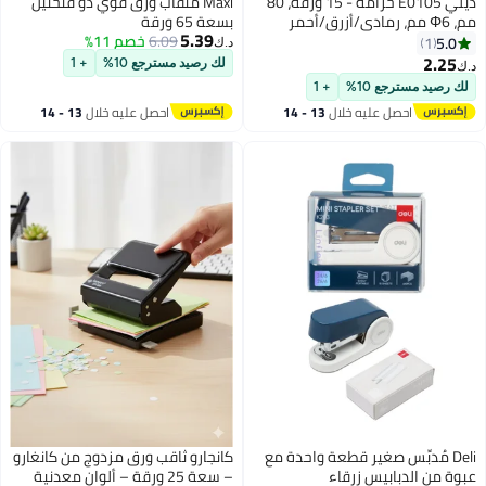
ديلي E0105 خرامة - 15 ورقة، 80
Maxi مثقاب ورق قوي ذو فتحتين
مم، Φ6 مم، رمادي/أزرق/أحمر
بسعة 65 ورقة
5.39
6.09
خصم 11%
5.0
1
د.ك‏
2.25
لك رصيد مسترجع 10%
+ 1
د.ك‏
لك رصيد مسترجع 10%
+ 1
احصل عليه خلال
13 - 14
احصل عليه خلال
13 - 14
اغسطس
اغسطس
Deli مُدبِّس صغير قطعة واحدة مع
كانجارو ثاقب ورق مزدوج من كانغارو
عبوة من الدبابيس زرقاء
– سعة 25 ورقة – ألوان معدنية