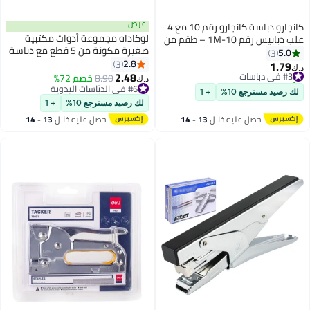
عرض
كانجارو دباسة كانجارو رقم 10 مع 4
لوكاداه مجموعة أدوات مكتبية
علب دبابيس رقم 10-1M – طقم من
صغيرة مكونة من 5 قطع مع دباسة
5 قطع
5.0
3
ومقص ومثقب ورق ومزيل دبابيس -
2.8
3
1.79
#3 في دباسات
د.ك‏
مجموعة أدوات مكتبية صغيرة
2.48
تم بيع +10 مؤخرًا
8.90
خصم 72%
د.ك‏
الحجم للاستخدام في المدرسة
#3 في دباسات
#6 في الدبّاسات اليدوية
لك رصيد مسترجع 10%
+ 1
#6 في الدبّاسات اليدوية
والمنزل والمكتب - أدوات محمولة
لك رصيد مسترجع 10%
+ 1
لتدبيس وقص الورق بدبابيس
احصل عليه خلال
13 - 14
احصل عليه خلال
13 - 14
معدنية قوية
اغسطس
اغسطس