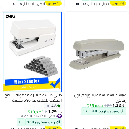
احصل عليه خلال
13 - 14
احصل عليه خلال
13 - 14
اغسطس
اغسطس
Maxi دباسة بسعة 30 ورقة، لون
ديلي دباسة صغيرة محمولة لسطح
رمادي
المكتب للطلاب مع 640 قطعة
1.32
1.80
خصم 26%
دبابيس دباسة مكتبية يدوية، دباسة
4.8
30
د.ك‏
بلاستيكية صغيرة متينة للوازم
1.79
2
خصم 10%
لك رصيد مسترجع 10%
+ 1
د.ك‏
المكتبية والمدرسية، هدية مثالية
#7 في الدبّاسات اليدوية
#7 في الدبّاسات اليدوية
للطلاب والطلاب في المنزل أو
لك رصيد مسترجع 10%
+ 1
المكتب، لون أبيض
احصل عليه خلال
13 - 14
احصل عليه خلال
13 - 14