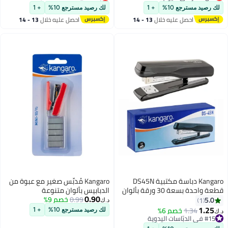
أقل سعر في 7 يوم
#16 في الدبّاسات اليدوية
لك رصيد مسترجع 10%
+ 1
لك رصيد مسترجع 10%
+ 1
احصل عليه خلال
13 - 14
احصل عليه خلال
13 - 14
اغسطس
اغسطس
Kangaro دباسة مكتبية DS45N
Kangaro مُدبِّس صغير مع عبوة من
قطعة واحدة بسعة 30 ورقة بألوان
الدبابيس بألوان متنوعة
0.90
متنوعة
0.99
خصم 9%
5.0
1
د.ك‏
1.25
1.34
خصم 6%
لك رصيد مسترجع 10%
+ 1
د.ك‏
#15 في الدبّاسات اليدوية
#15 في الدبّاسات اليدوية