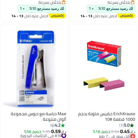
بتخلّص بسرعة
بتخلّص بسرعة
بتخلّص بسرعة
بتخلّص بسرعة
لك رصيد مسترجع 10%
+ 1
لك رصيد مسترجع 10%
+ 1
احصل عليه خلال
13 - 14
احصل عليه خلال
13 - 14
اغسطس
اغسطس
ErichKrause دبابيس ملونة بحجم
Maxi دباسة مع دبوس مجموعة
1000 قطعة #10
ألوان متنوعة
4.2
5.0
6
1
0.59
0.45
0.54
خصم 16%
#16 في الدبّاسات اليدوية
1.35
خصم 56%
د.ك‏
د.ك‏
أقل سعر في 7 يوم
أقل سعر في السنة