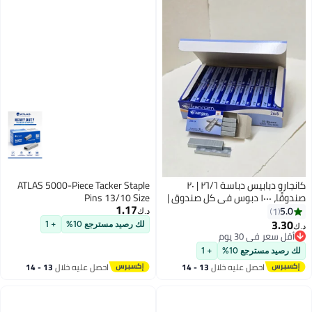
كانجارو دبابيس دباسة ٢٦/٦ | ٢٠
ATLAS 5000-Piece Tacker Staple
صندوقًا، ١٠٠٠ دبوس في كل صندوق |
Pins 13/10 Size
1.17
لدباسة HP-45 وDS-45N وHD-10
5.0
1
د.ك‏
3.30
لك رصيد مسترجع 10%
+ 1
د.ك‏
أقل سعر في 30 يوم
أقل سعر في 30 يوم
لك رصيد مسترجع 10%
+ 1
احصل عليه خلال
13 - 14
احصل عليه خلال
13 - 14
اغسطس
اغسطس