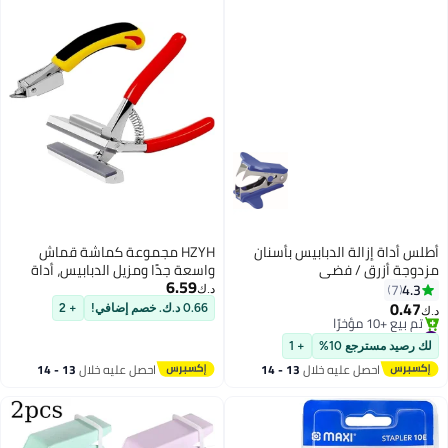
أطلس أداة إزالة الدبابيس بأسنان
HZYH مجموعة كماشة قماش
مزدوجة أزرق / فضي
واسعة جدًا ومزيل الدبابيس، أداة
6.59
فنية من سبيكة، مقبض بزنبرك
4.3
7
د.ك‏
عودة، مزيل دبابيس التنجيد، لشد
0.47
0.66 د.ك. خصم إضافي!
+ 2
د.ك‏
القماش وإصلاح الكراسي
#3 في الدبّاسات وخرامات الورق
أقل سعر في 7 يوم
لك رصيد مسترجع 10%
+ 1
تم بيع +10 مؤخرًا
احصل عليه خلال
13 - 14
احصل عليه خلال
13 - 14
#3 في الدبّاسات وخرامات الورق
اغسطس
اغسطس