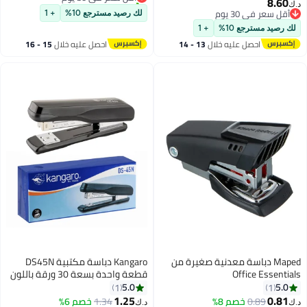
مجموعة دبابيس شديدة التحمل
8.60
د.ك‏
أقل سعر في 30 يوم
للتنجيد ، DIY ، مواد التثبيت ، الديكور ،
أقل سعر في 30 يوم
لك رصيد مسترجع 10%
+ 1
النجارة ، الأثاث
أقل سعر في 30 يوم
لك رصيد مسترجع 10%
+ 1
احصل عليه خلال
13 - 14
احصل عليه خلال
15 - 16
اغسطس
اغسطس
Maped دباسة معدنية صغيرة من
Kangaro دباسة مكتبية DS45N
Office Essentials
قطعة واحدة بسعة 30 ورقة باللون
الأسود
5.0
5.0
1
1
1.25
0.81
0.89
خصم 8%
1.34
خصم 6%
د.ك‏
د.ك‏