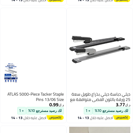
اغسطس
اغسطس
ديلي دباسة ديلي بذراع طويل سعة
ATLAS 5000-Piece Tacker Staple
25 ورقة باللون الفضي متوافقة مع
Pins 13/06 Size
0.99
3.77
دبابيس 24/6 و26/6 للمكتب
د.ك‏
د.ك‏
والمدرسة
لك رصيد مسترجع 10%
+ 1
لك رصيد مسترجع 10%
+ 1
احصل عليه خلال
13 - 14
احصل عليه خلال
13 - 14
اغسطس
اغسطس