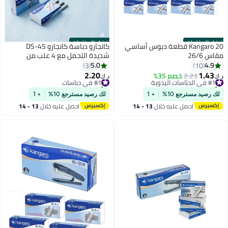
أفضل المنتجات
أفضل المنتجات
Kangaro 20 قطعة دبوس أساسي
كانجارو دباسة كانجارو DS-45
مقاس 26/6
شديدة التحمل مع 4 علب من
دبابيس 26/6 (مجموعة من 5 قطع)
5.0
4.9
3
10
2.20
1.43
#1 في الدبّاسات اليدوية
2.23
خصم 35%
#1 في دباسات
د.ك‏
د.ك‏
تم بيع +70 مؤخرًا
تم بيع +10 مؤخرًا
#1 في الدبّاسات اليدوية
#1 في دباسات
لك رصيد مسترجع 10%
+ 1
لك رصيد مسترجع 10%
+ 1
احصل عليه خلال
13 - 14
احصل عليه خلال
13 - 14
اغسطس
اغسطس