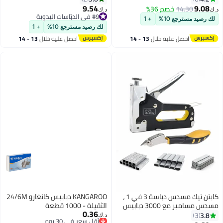
السعة من المعدن لتجليد الأوراق
سندان دوّار، قاعدة مانعة للانزلاق –
9.54
9.08
14.30
خصم 36%
د.ك‏
د.ك‏
دبّاسة مكتبية لربط الأوراق
#9 في الدبّاسات اليدوية
لك رصيد مسترجع 10%
+ 1
#9 في الدبّاسات اليدوية
السميكة.
لك رصيد مسترجع 10%
+ 1
احصل عليه خلال
13 - 14
احصل عليه خلال
13 - 14
اغسطس
اغسطس
كابتن تيك مسدس دباسة 3 في 1 ،
KANGAROO دبابيس كانغارو 24/6M
مسدس مسامير مع 3000 دبابيس
الثقيلة - 1000 قطعة
0.36
ومزيل دباسة ، دباسة يدوية ،
أقل سعر في 30 يوم
3.8
3
د.ك‏
تم بيع +10 مؤخرًا