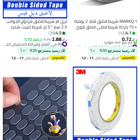
ة، 2 بوصة
ثري ام شريط لاصق مزدوج الجوانب
2.5 سم * 3 م، شريط تثبيت شديد
،
التحمل، شرائط من فوم البولي
4.5
79
ايثيلين قابلة للازالة، شريط لاصق
2.88
3.20
خصم 10%
د.ك‏
قوي مقاوم للماء ولا يسبب تلف
#6 في أفلام وشرائط التحميض الجاف
#9 في أفلام وشرائط التحميض الجاف
للطلاء والحائط والصور والملصقات
#9 في أفلام وشرائط التحميض الجاف
لك رصيد مسترجع 10%
+ 1
المعلقة
احصل عليه خلال
11 - 12
#6 في أفلام وشرائط التحميض الجاف
اغسطس