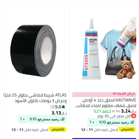
اغسطس
ATLAS شريط قماشي بطول 25 مترًا
وعرض 3 بوصات باللون الأسود
5.0
2
3.13
د.ك‏
لك رصيد مسترجع 10%
+ 1
ات
احصل عليه خلال
11 - 12
اغسطس