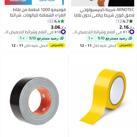
فوميمو 1000 قطعة من نقاط
ا
الغراء الشفافة للبالونات، شرائط
ف
ملاحظات لاصقة مزدوجة الجوانب
4.4
32
قابلة للازالة دائرية لا تترك اثرا، نقاط
3.06
د.ك‏
حل
صمغ شفافة متعددة الوظائف
#17 في أفلام وشرائط التحميض الجاف
#18 في أفلام وشرائط التحميض الجاف
#17 في أفلام وشرائط التحميض الجاف
لتزيين الحفلات والمهرجانات، عاجي
#18 في أفلام وشرائط التحميض الجاف
لك رصيد مسترجع 10%
+ 1
احصل عليه خلال
11 - 12
اغسطس