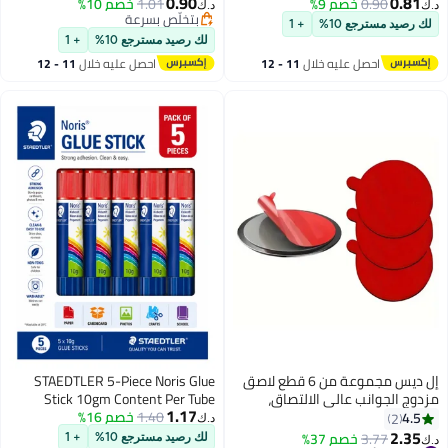
0.90
1.01
خصم 10%
د.ك‏
بتخلّص بسرعة
بتخلّص بسرعة
لك رصيد مسترجع 10%
+ 1
احصل عليه خلال
11 - 12
اغسطس
صق
STAEDTLER 5-Piece Noris Glue
Stick 10gm Content Per Tube
1.17
1.40
خصم 16%
د.ك‏
لك رصيد مسترجع 10%
+ 1