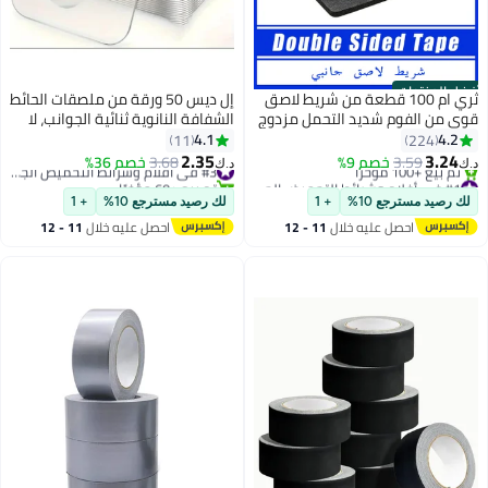
ق
إل ديس 50 ورقة من ملصقات الحائط
ج
الشفافة النانوية ثنائية الجوانب، لا
تترك بقايا، شريط شفاف قابل للإزالة،
4.1
11
مناسب لديكور المنزل والمكتب،
2.35
3.68
خصم 36%
#3 في أفلام وشرائط التحميض الجاف
د.ك‏
والزجاج والخشب والمعادن
#1 في أفلام وشرائط التحميض الجاف
تم بيع +60 مؤخرًا
والبلاستيك وملصقات الفينيل
#3 في أفلام وشرائط التحميض الجاف
لك رصيد مسترجع 10%
+ 1
احصل عليه خلال
11 - 12
#1 في أفلام وشرائط التحميض الجاف
اغسطس