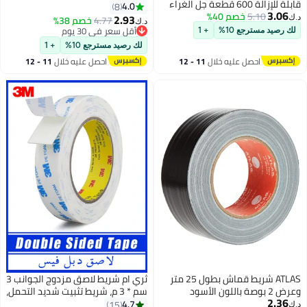
Hypoallergenic, Adjustable Fit,
4.0
8
Good for All Types of Fabric and
2.93
4.77
خصم 38%
د.ك‏
ط
Skin
أقل سعر في 30 يوم
أقل سعر في 30 يوم
لك رصيد مسترجع 10%
+ 1
احصل عليه خلال
11 - 12
اغسطس
ر
ثري ام شريط لاصق مزدوج الجوانب 3
سم * 3 م، شريط تثبيت شديد التحمل،
شرائط من فوم البولي ايثيلين قابلة
4.7
15