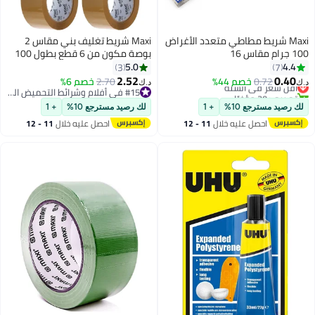
اض
Maxi شريط تغليف بني مقاس 2
بوصة مكون من 6 قطع بطول 100
ياردة
5.0
3
2.52
2.70
خصم 6%
د.ك‏
#15 في أفلام وشرائط التحميض الجاف
#15 في أفلام وشرائط التحميض الجاف
لك رصيد مسترجع 10%
+ 1
احصل عليه خلال
11 - 12
اغسطس