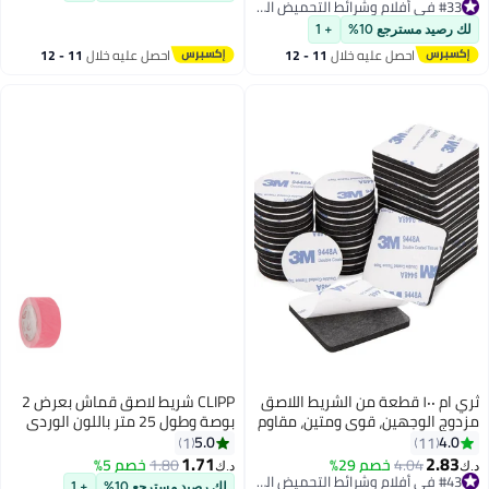
#33 في أفلام وشرائط التحميض الجاف
#33 في أفلام وشرائط التحميض الجاف
احصل عليه خلال
11 - 12
اغسطس
صق
CLIPP شريط لاصق قماش بعرض 2
م
بوصة وطول 25 متر باللون الوردي
5.0
1
1.71
1.80
خصم 5%
د.ك‏
#43 في أفلام وشرائط التحميض الجاف
لك رصيد مسترجع 10%
+ 1