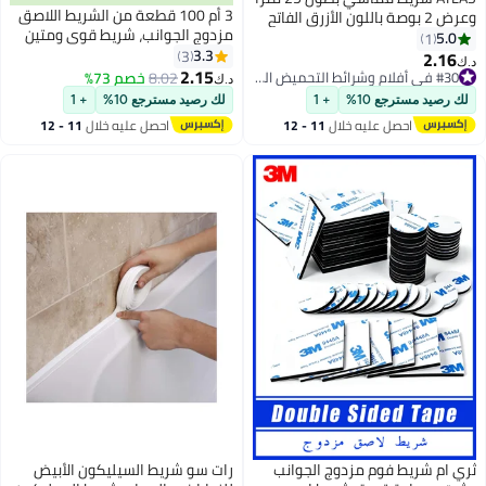
3 أم 100 قطعة من الشريط اللاصق
مزدوج الجوانب، شريط قوي ومتين
مقاوم للماء، شريط لاصق من الفوم،
3.3
3
شريط لاصق ذاتي، مربع ومستدير،
2.15
#30 في أفلام وشرائط التحميض الجاف
8.02
خصم 73%
د.ك‏
للمنزل والمكتب، 40×40 مم
#30 في أفلام وشرائط التحميض الجاف
لك رصيد مسترجع 10%
+ 1
احصل عليه خلال
11 - 12
اغسطس
رات سو شريط السيليكون الأبيض