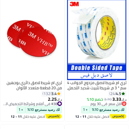
ثري ام شريط لاصق مزدوج الجوانب 4
ثري ام شريط لاصق دائري بوجهين
مل،
من 20 قطعة متعدد الألوان
ة
3.4
132
2.25
د.ك‏
#38 في أفلام وشرائط التحميض الجاف
#38 في أفلام وشرائط التحميض الجاف
لك رصيد مسترجع 10%
+ 1
احصل عليه خلال
11 - 12
اغسطس