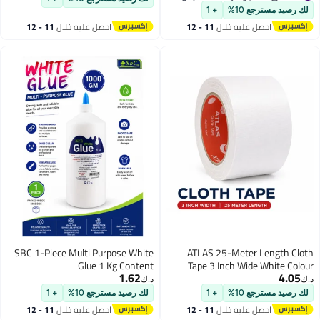
#43 في أفلام وشرائط التحميض الجاف
احصل عليه خلال
11 - 12
اغسطس
SBC 1-Piece Multi Purpose White
Glue 1 Kg Content
1.62
د.ك‏
لك رصيد مسترجع 10%
+ 1
احصل عليه خلال
11 - 12