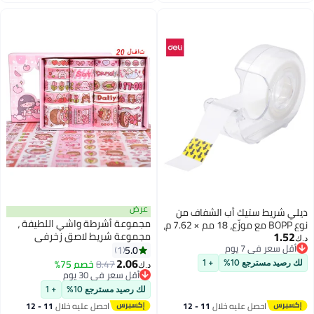
اغسطس
عرض
مجموعة أشرطة واشي اللطيفة ،
نوع BOPP مع موزّع، 18 مم × 7.62 م،
مجموعة شريط لاصق زخرفي
جمالي على شكل حيوانات كرتونية
5.0
1
عريض 20 لفة من أجل سكرابوكينغ ،
2.06
8.47
خصم 75%
د.ك‏
والمذكرات ، وحرف يدوية للأطفال ،
أقل سعر في 30 يوم
أقل سعر في 30 يوم
ومستلزمات سكرابوكينغ (وردي)
لك رصيد مسترجع 10%
+ 1
احصل عليه خلال
11 - 12