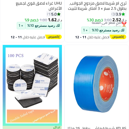
،
UHU غراء لاصق قوي لجميع
ثبيت
الأغراض
ي
5.0
1
1.62
1.80
خصم 9%
د.ك‏
لك رصيد مسترجع 10%
+ 1
احصل عليه خلال
11 - 12
اغسطس
عرض
ي بطول 25 مترًا