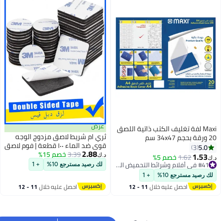
عرض
صق
ثري ام شريط لاصق مزدوج الوجه
قوي ضد الماء ١٠٠ قطعة | فوم لاصق
2.88
3.39
خصم 15%
دائري ومربع للتثبيت على الجدران،
د.ك‏
الصور، الخطافات، أضواء LED، المنزل
#41 في أفلام وشرائط التحميض الجاف
لك رصيد مسترجع 10%
+ 1
والمكتب
#41 في أفلام وشرائط التحميض الجاف
احصل عليه خلال
11 - 12
اغسطس