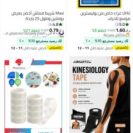
Maxi شريط قماش أخضر بعرض
بوصتين وطول 25 ياردة
4.8
4
0.79
1.01
خصم 21%
#12 في أفلام وشرائط التحميض الجاف
د.ك‏
تم بيع +20 مؤخرًا
#12 في أفلام وشرائط التحميض الجاف
لك رصيد مسترجع 10%
+ 1
احصل عليه خلال
11 - 12
اغسطس