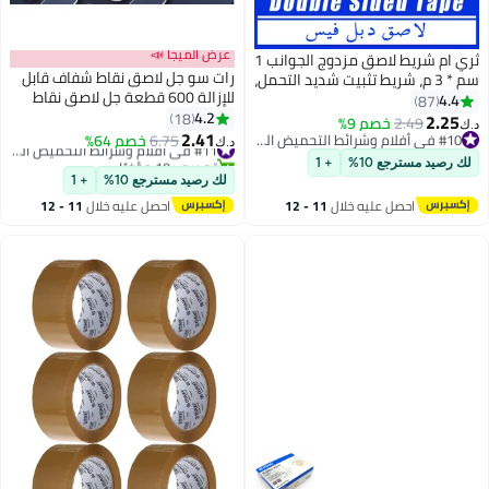
عرض الميجا 📣
ثري ام شريط لاصق مزدوج الجوانب 1
رات سو جل لاصق نقاط شفاف قابل
مل،
للإزالة 600 قطعة جل لاصق نقاط
ة
مزدوجة الوجه للتثبيت على الجدران
4.2
18
ولصق النقاط اللاصقة للحائط 0.31 ×
2.41
#10 في أفلام وشرائط التحميض الجاف
6.75
خصم 64%
#11 في أفلام وشرائط التحميض الجاف
د.ك‏
0.51 إنش
#10 في أفلام وشرائط التحميض الجاف
تم بيع +10 مؤخرًا
#11 في أفلام وشرائط التحميض الجاف
لك رصيد مسترجع 10%
+ 1
احصل عليه خلال
11 - 12
اغسطس