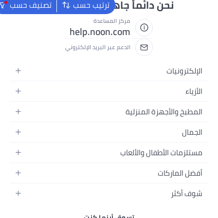
جاهزون لمساعدتك
ترتيب حسب
تصنيف حسب
 المساعدة
help.noon.c
م عبر البريد الإلكتروني
 أينما كنت