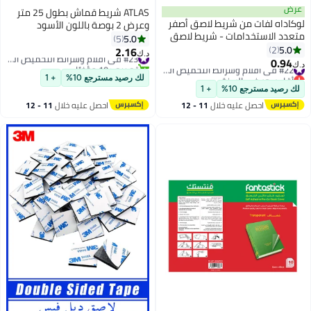
ATLAS شريط قماش بطول 25 متر
ر
وعرض 2 بوصة باللون الأسود
5.0
5
2.16
#23 في أفلام وشرائط التحميض الجاف
د.ك‏
#22 في أفلام وشرائط التحميض الجاف
تم بيع +10 مؤخرًا
#23 في أفلام وشرائط التحميض الجاف
لك رصيد مسترجع 10%
+ 1
#22 في أفلام وشرائط التحميض الجاف
احصل عليه خلال
11 - 12
رش
اغسطس