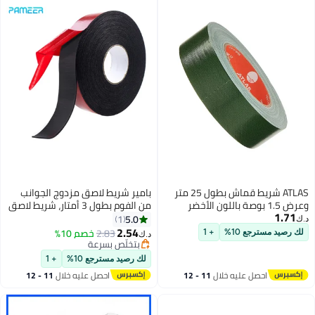
ر
بامير شريط لاصق مزدوج الجوانب
من الفوم بطول 3 أمتار، شريط لاصق
مزدوج المفعول، شريط لاصق
5.0
1
متعدد الأغراض قابل للإزالة، شرائط
2.54
2.83
خصم 10%
د.ك‏
لاصقة قوية للجدران، شريط لاصق
بتخلّص بسرعة
بتخلّص بسرعة
مزدوج للأدوات المنزلية.
لك رصيد مسترجع 10%
+ 1
احصل عليه خلال
11 - 12
اغسطس