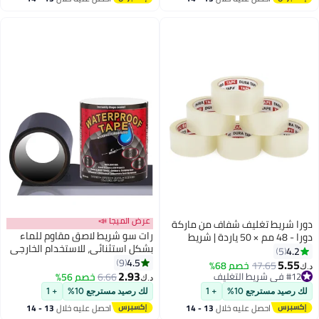
اغسطس
اغسطس
عرض الميجا 📣
را شريط تغليف شفاف من ماركة
رات سو شريط لاصق مقاوم للماء
دورا - 48 مم × 50 ياردة | شريط
بشكل استثنائي، للاستخدام الخارجي
صق قوي شديد التحمل لإغلاق
4.2
5
والداخلي، لإصلاح الأسطح والسقف،
4.5
راتين، مناسب للنقل والشحن
9
5.55
#12 في شريط التغليف
17.65
خصم 68%
‏
بعرض 10 سم وطول 1.5 متر، شريط
2.93
تخزين
بتخلّص بسرعة
6.66
خصم 56%
د.ك‏
داكت بالأشعة فوق البنفسجية،
#12 في شريط التغليف
 رصيد مسترجع 10%
+ 1
لك رصيد مسترجع 10%
+ 1
يلتصق بنفسه، لون أسود.
احصل عليه خلال
13 - 14
احصل عليه خلال
13 - 14