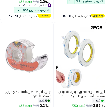
للملابس فستان الزفاف الملابس
2.04
أنابيب، وأرضيات PVC.
#14 في شريط التثبيت
6.30
خصم 67%
 رصيد مسترجع 10%
+ 1
د.ك‏
الداخلية الملابس الداخلية الملابس
باقي 1 وحدات في المخزون
#14 في شريط التثبيت
الشريط مع موزع 10 م واضح (2 لفات)
لك رصيد مسترجع 10%
+ 1
احصل عليه خلال
13 - 14
احصل عليه خلال
13 - 14
اغسطس
اغسطس
ثري ام شريط لاصق مزدوج الجوانب 1
ديلي شريط لاصق شفاف مع موزع
سم × 3 أمتار، شريط تثبيت شديد
متعدد الألوان
تحمل، شرائط شريط من إسفنج
4.5
4.2
4
6
ولي إيثيلين قابلة للإزالة، شريط
0.21
2.52
#9 في شريط التثبيت
5.04
خصم 50%
باقي 2 وحدات في المخزون
0.45
خصم 53%
‏
د.ك‏