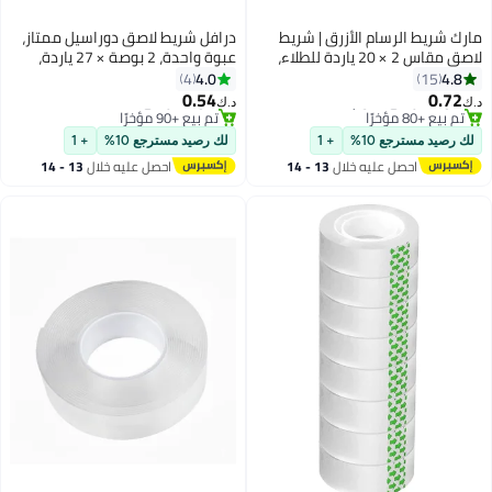
ك شريط الرسام الأزرق | شريط
درافل شريط لاصق دوراسيل ممتاز،
لاصق مقاس 2 × 20 ياردة للطلاء،
عبوة واحدة، 2 بوصة × 27 ياردة،
طاسية مدرسية للمكتب والمنزل
شريط ورقي متعدد الاستخدامات
4.0
4.8
4
15
DIY، شريط تزيين الحرف اليدوية [لفة
للطلاء، والتعليم، والبستنة،
0.54
0.72
‏
د.ك‏
حدة]
والتغليف، والأعمال الفنية،
#3 في الشريط اللاصق
#2 في الشريط اللاصق
أقل سعر في 7 يوم
والمدارس، والمكاتب
أقل سعر في السنة
 رصيد مسترجع 10%
+ 1
لك رصيد مسترجع 10%
+ 1
تم بيع +80 مؤخرًا
تم بيع +90 مؤخرًا
احصل عليه خلال
13 - 14
احصل عليه خلال
13 - 14
#3 في الشريط اللاصق
#2 في الشريط اللاصق
اغسطس
اغسطس