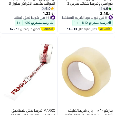
دورافيل وشريط شفاف بعرض 2
الجوانب متعدد الأغراض بطول 3
صة - شريط تغليف كرتوني، موزع
أمتار، شريط لاصق قوي مزدوج،
3.0
4.6
4
5
يط صناعي خفيف الوزن يُحمّل من
شريط Lvy Grip، أثر أقل من الأكريليك،
1.22
2.43
#1 في أدوات فرد الشريط للاستخدام المكتبي
#11 في شريط لصق شفاف
‏
د.ك‏
انب
قابل لإعادة الاستخدام، قابل للغسل،
تم بيع +40 مؤخرًا
تم بيع +10 مؤخرًا
#1 في أدوات فرد الشريط للاستخدام المكتبي
#11 في شريط لصق شفاف
قابل للإزالة، شريط لاصق
 رصيد مسترجع 10%
+ 1
لك رصيد مسترجع 10%
+ 1
احصل عليه خلال
13 - 14
احصل عليه خلال
13 - 14
اغسطس
اغسطس
مازكو ٢" × ١٠٠ يارد شريط تغليف
MARKQ شريط هش للصناديق
اف – شريط تغليف قوي وثقيل
والكرتون - مقبض عالي التحمل