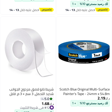
أقل سعر في 7 يوم
 رصيد مسترجع 10%
+ 1
تم بيع +20 مؤخرًا
احصل عليه خلال
13 - 14
احصل عليه خلال
13 - 14
#2 في أدوات فرد الشريط للاستخدام المكتبي
اغسطس
اغسطس
Scotch Blue Original Multi-Surf
شريط نانو لاصق مزدوج الجوانب
Painter's Tape - 24mm x 54
شديد التحمل، 3 سم × 3 م، قابل
2.19
لإعادة الاستخدام والإزالة والغسل،
5.0
4
‏
شريط لاصق شفاف للجدران والسجاد
1.68
#12 في شريط التثبيت
 رصيد مسترجع 10%
+ 1
د.ك‏
والموكيت والأعمال اليدوية، شريط
تم بيع +20 مؤخرًا
#12 في شريط التثبيت
لاصق قوي للجدران للمنزل والمكتب