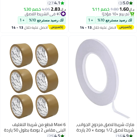
ر مرئي
الذاتي لإصابات الجروح والتورم
4.1
5.0
27
3
الرياضي، بني (0.5 بوصة × 10
2.83
1.60
1.80
خصم 11%
#7 في الشريط اللاصق
4.05
خصم 30%
‏
د.ك‏
ياردات)
#8 في شريط لصق شفاف
تم بيع +30 مؤخرًا
أقل سعر في 7 يوم
#7 في الشريط اللاصق
 رصيد مسترجع 10%
+ 1
لك رصيد مسترجع 10%
+ 1
تم بيع +10 مؤخرًا
احصل عليه خلال
13 - 14
احصل عليه خلال
13 - 14
#8 في شريط لصق شفاف
اغسطس
اغسطس
رك شريط لاصق مزدوج الجوانب،
Maxi 6 قطع من شريط التغليف
شريط لاصق 1/2 بوصة × 20 ياردة
البني مقاس 2 بوصة بطول 50 ياردة
نون والحرف اليدوية والتصوير
4.5
4.9
25
16