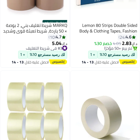
أفضل المنتجات
Lemon 80 Strips Double Si
MARKQ شريط تغليف بني، 2 بوصة
Body & Clothing Tapes, Fash
× 50 ياردة، شريط تعبئة قوي وشديد
Tape for Clothes, Dispen
التحمل لصناديق الطرود، وصناديق
4.7
4.6
10
24
Disposable & Waterproof Tapes 
النقل، والحقائب البريدية الكبيرة،
5.04
2.83
4.05
خصم 30%
‏
د.ك‏
Women Clothes to Skin Body T
والاستخدام المكتبي [6 لفات]
تم بيع +50 مؤخرًا
#3 في شريط التغليف
تم بيع +50 مؤخرًا
for Any Kinds of Clothes Ideal T
#3 في شريط التغليف
 رصيد مسترجع 10%
+ 1
لك رصيد مسترجع 10%
+ 1
to Hold Clothes in Pl
احصل عليه خلال
13 - 14
احصل عليه خلال
13 - 14
اغسطس
اغسطس