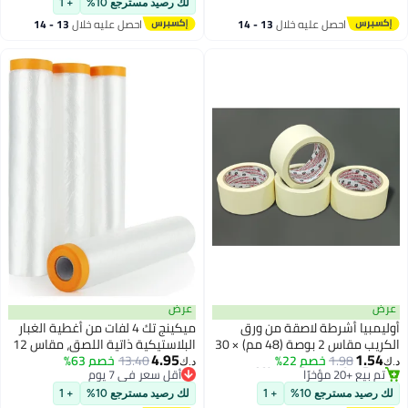
لك رصيد مسترجع 10%
+ 1
والمطبخ - لا يترك أي بقايا، قابل
احصل عليه خلال
13 - 14
احصل عليه خلال
13 - 14
للغسل، لا يترك أثراً
اغسطس
اغسطس
ض
عرض
يمبيا أشرطة لاصقة من ورق
ميكينج تك 4 لفات من أغطية الغبار
الكريب مقاس 2 بوصة (48 مم) × 30
البلاستيكية ذاتية اللصق، مقاس 12
4.95
1.54
1.98
خصم 22%
ياردة (27.43 مترًا) - درجة رسامين
13.40
خصم 63%
متر × 2.4 متر، فيلم حماية مقاوم
‏
د.ك‏
أقل سعر في 30 يوم
أقل سعر في 7 يوم
تازة للمنزل والمكتب ووضع
للماء للطلاء والأثاث والأرضيات
باقي 1 وحدات في المخزون
أقل سعر في 7 يوم
لامات والتعبئة. عبوة من 4 قطع
والجدران
 رصيد مسترجع 10%
+ 1
لك رصيد مسترجع 10%
+ 1
تم بيع +20 مؤخرًا