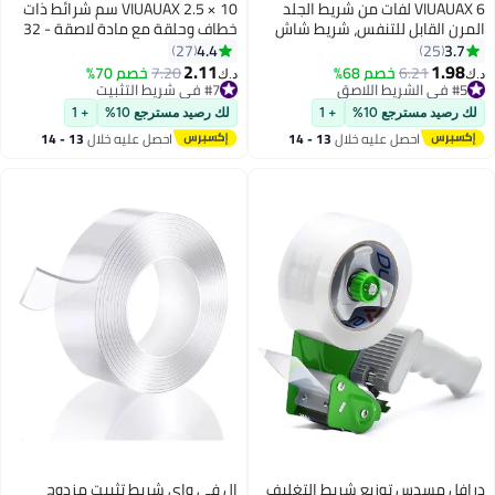
VIUAUAX 6 لفات من شريط الجلد
VIUAUAX 2.5 × 10 سم شرائط ذات
مرن القابل للتنفس، شريط شاش
خطاف وحلقة مع مادة لاصقة - 32
ي اللصق لإصابات الجروح والتورم
طقم، قفل لاصق قوي على الوجهين
4.4
3.7
27
25
 0.5 بوصة × 10 ياردات
للاستخدام المنزلي أو المكتبي - بدلاً
2.11
1.98
#5 في الشريط اللاصق
6.21
خصم 68%
#7 في شريط التثبيت
7.20
خصم 70%
‏
د.ك‏
من الثقوب والبراغي (أسود)
تم بيع +60 مؤخرًا
بتخلّص بسرعة
#5 في الشريط اللاصق
#7 في شريط التثبيت
 رصيد مسترجع 10%
+ 1
لك رصيد مسترجع 10%
+ 1
احصل عليه خلال
13 - 14
احصل عليه خلال
13 - 14
اغسطس
اغسطس
افل مسدس توزيع شريط التغليف
ال في واي شريط تثبيت مزدوج