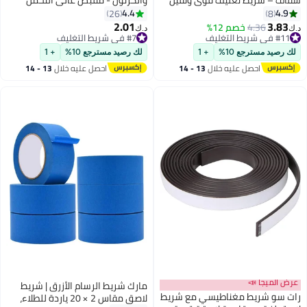
ليف الطرود وصناديق النقل
مقاس 48 مم × 50 ياردة مع شريط
4.4
4.9
26
8
تحذير للعناية والتعبئة والتغليف
2.01
3.83
4.36
خصم 12%
#7 في شريط التغليف
‏
د.ك‏
والشحن والتحريك [لفة واحدة]
#11 في شريط التغليف
أقل سعر في 30 يوم
#11 في شريط التغليف
#7 في شريط التغليف
 رصيد مسترجع 10%
+ 1
لك رصيد مسترجع 10%
+ 1
احصل عليه خلال
13 - 14
احصل عليه خلال
13 - 14
اغسطس
اغسطس
ض الميجا 📣
مارك شريط الرسام الأزرق | شريط
ت سو شريط مغناطيسي مع شريط
لاصق مقاس 2 × 20 ياردة للطلاء،