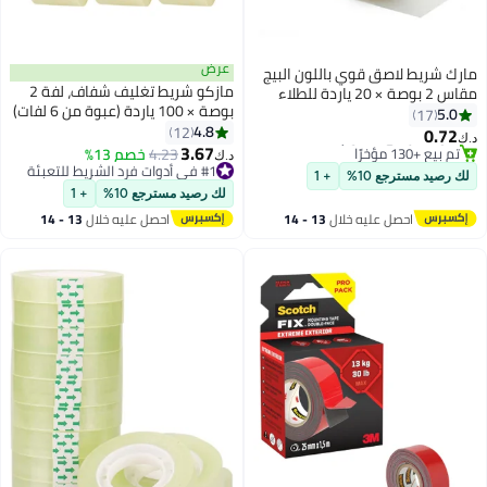
عرض
ك شريط لاصق قوي باللون البيج
مازكو شريط تغليف شفاف، لفة 2
مقاس 2 بوصة × 20 ياردة للطلاء
بوصة × 100 ياردة (عبوة من 6 لفات)
تزيين والمنزل الذي تصنعه
5.0
17
| شريط تغليف BOPP شديد التحمل
4.8
فسك والمكتب والقرطاسية
12
0.72
‏
لإغلاق الكراتين، وصناديق الشحن
3.67
درسية والفنون والحرف اليدوية
#1 في الشريط اللاصق
#1 في أدوات فرد الشريط للتعبئة
4.23
خصم 13%
د.ك‏
والنقل
أقل سعر في 30 يوم
 إلى ذلك [لفة واحدة]
تم بيع +40 مؤخرًا
 رصيد مسترجع 10%
+ 1
تم بيع +130 مؤخرًا
#1 في أدوات فرد الشريط للتعبئة
لك رصيد مسترجع 10%
+ 1
#1 في الشريط اللاصق
احصل عليه خلال
13 - 14
احصل عليه خلال
13 - 14
اغسطس
اغسطس