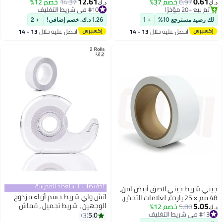
12.61
0.61
0.97
خصم 37%
14.37
خصم 12%
‏
د.ك‏
هدية التفاف .
#9 في شريط لصق شفاف
#10 في شريط التغليف
أقل سعر في 30 يوم
#10 في شريط التغليف
 رصيد مسترجع 10%
+ 1
1.26 د.ك. خصم إضافي!
+ 2
تم بيع +20 مؤخرًا
احصل عليه خلال
13 - 14
احصل عليه خلال
13 - 14
#9 في شريط لصق شفاف
اغسطس
اغسطس
تخفيضات الاستعداد للمدرسة
ني شريط جيني لاصق أبيض آمن،
اتش واي شريط جسم أزياء مزدوج
48 مم × 25 ياردة، لعلامات التحذير،
5.05
الوجهين ، شريط تجميل ، قماش
5.80
خصم 12%
اجز الأمان، ومواقع البناء،
‏
#13 في شريط التغليف
شفاف شريط مزدوج الجوانب
5.0
مناطق الخطرة، والجدران،
3
#13 في شريط التغليف