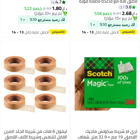
صق لفة مع قاعدة لاصقة قوية
قرطاسية مدرسية للمكتب والمنزل
4.7
4
لي لمشاريع الفن الحرفي
3.8
37
DIY، شريط تزيين الحرف اليدوية [6
1.80
2.33
خصم 22%
د.ك‏
سبورات البيضاء وتنظيم الثلاجة.
2.68
لفات]
6.21
خصم 56%
#6 في الشريط اللاصق
‏
 × طول 1 متر.
#1 في الشريط المغناطيسي
أقل سعر في 7 يوم
لك رصيد مسترجع 10%
+ 1
أقل سعر في 30 يوم
تم بيع +20 مؤخرًا
 رصيد مسترجع 10%
+ 1
تم بيع +10 مؤخرًا
#6 في الشريط اللاصق
احصل عليه خلال
13 - 14
احصل عليه خلال
13 - 14
#1 في الشريط المغناطيسي
اغسطس
اغسطس
ي ام شريط سكوتش ماجيك
ليمون 6 لفات من شريط الجلد المرن
اللاصق، 19 مم × 32.9 متر، شفاف
القابل للتنفس وشريط الأنف اللاصق