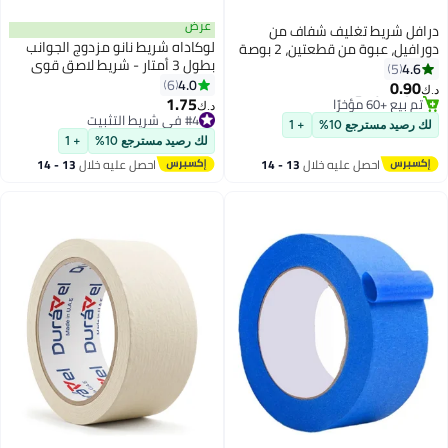
عرض
افل شريط تغليف شفاف من
لوكاداه شريط نانو مزدوج الجوانب
دورافيل، عبوة من قطعتين، 2 بوصة
بطول 3 أمتار - شريط لاصق قوي
× 50 ياردة، شريط تغليف قوي شديد
4.6
5
ومتين، لاصق شفاف قوي للتثبيت،
4.0
حمل لإغلاق صناديق الطرود،
6
0.90
‏
قابل للغسل والإزالة، مناسب لتزيين
1.75
اديق نقل الأثاث، ولوازم المكاتب
#3 في شريط لصق شفاف
#4 في شريط التثبيت
د.ك‏
الجدران، وإكسسوارات المطبخ،
أقل سعر في السنة
تم بيع +50 مؤخرًا
 رصيد مسترجع 10%
+ 1
تم بيع +60 مؤخرًا
#4 في شريط التثبيت
وخطافات الحمام، وتنظيم الكابلات،
لك رصيد مسترجع 10%
+ 1
#3 في شريط لصق شفاف
للاستخدام المنزلي والمكتبي
احصل عليه خلال
13 - 14
احصل عليه خلال
13 - 14
اغسطس
اغسطس