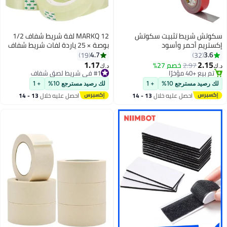
وتش شريط تثبيت سكوتش
MARKQ 12 لفة شريط شفاف 1/2
ستريم أحمر وأسود
بوصة × 25 ياردة لفات شريط شفاف
للمكتب، المنزل، المدرسة، تغليف
4.7
3.6
19
32
الهدايا، عبوات الشريط للموزع، 1
1.17
2.15
2.97
خصم 27%
#1 في شريط لصق شفاف
‏
د.ك‏
بوصة أساسية
#6 في شريط التثبيت
تم بيع +120 مؤخرًا
بتخلّص بسرعة
#1 في شريط لصق شفاف
 رصيد مسترجع 10%
+ 1
لك رصيد مسترجع 10%
+ 1
تم بيع +40 مؤخرًا
احصل عليه خلال
13 - 14
احصل عليه خلال
13 - 14
#6 في شريط التثبيت
اغسطس
اغسطس