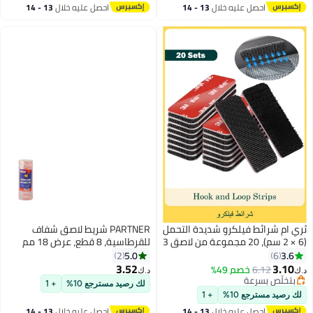
احصل عليه خلال
13 - 14
احصل عليه خلال
13 - 14
اغسطس
اغسطس
 ام شرائط فيلكرو شديدة التحمل
PARTNER شريط لاصق شفاف
(6 × 2 سم)، 20 مجموعة من لاصق 3
للقرطاسية، 8 قطع، عرض 18 مم
 في اتش بي، مقاومة للماء
5.0
3.6
2
6
حرارة، اسود، مثالية للاستخدام
3.52
3.10
6.12
خصم 49%
‏
د.ك‏
اخلي والخارجي
بتخلّص بسرعة
لك رصيد مسترجع 10%
+ 1
بتخلّص بسرعة
 رصيد مسترجع 10%
+ 1
احصل عليه خلال
13 - 14
احصل عليه خلال
13 - 14