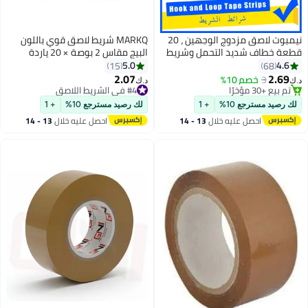
نيمبوت لاصق مزدوج الوجهين ، 20
MARKQ شريط لاصق قوي باللون
عة خطاف شديد التحمل وشريط
البيج مقاس 2 بوصة × 20 ياردة
قي مع ظهر لاصق قوي ، قفل
للطلاء والتزيين والمنزل الذي تصنعه
5.0
4.6
15
68
ابك ، للمكتب المنزلي
بنفسك والمكتب والقرطاسية
2.07
2.69
3
خصم 10%
#4 في الشريط اللاصق
‏
د.ك‏
المدرسية والفنون والحرف اليدوية
تم بيع +30 مؤخرًا
تم بيع +50 مؤخرًا
تم بيع +30 مؤخرًا
#4 في الشريط اللاصق
وما إلى ذلك [6 لفات]
 رصيد مسترجع 10%
+ 1
لك رصيد مسترجع 10%
+ 1
احصل عليه خلال
13 - 14
احصل عليه خلال
13 - 14
اغسطس
اغسطس