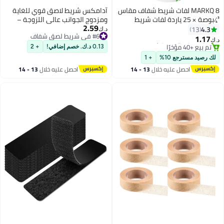
MARKQ 8 لفات شريط شفاف مقاس
آدامكس شريط لاصق قوي للغاية
¾ بوصة × 25 ياردة لفات شريط
ومزدوج الجوانب عالي اللزوجة –
2.59
اف للمكتب، المنزل، المدرسة،
#6 في شريط لصق شفاف
شريط شديد التحمل للسجاد، الجلد،
4.3
13
د.ك‏
تم بيع +10 مؤخرًا
يف الهدايا، عبوات الشريط
الجدران، والأرضيات – شريط تثبيت
1.17
‏
#6 في شريط لصق شفاف
 1 بوصة أساسية
متعدد الاستخدامات للمنزل،
#4 في شريط لصق شفاف
0.13 د.ك. خصم إضافي!
+ 2
أقل سعر في 30 يوم
المكتب، المدرسة، وتغليف الهدايا
 رصيد مسترجع 10%
+ 1
تم بيع +40 مؤخرًا
احصل عليه خلال
13 - 14
احصل عليه خلال
13 - 14
#4 في شريط لصق شفاف
اغسطس
اغسطس