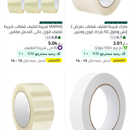
ل المنتجات
أفضل المنتجات
مارك شريط تغليف شفاف، بعرض 2
MARKQ شريط تغليف شفاف، شريط
إنش وطول 50 ياردة، قوي ومتين
تغليف قوي عالي التحمل مقاس
ليف الطرود والصناديق عند
5.08 سم × 50 ياردة لإغلاق صناديق
4.8
4.7
36
53
نتقال أو الشحن، وأكياس البريد
الطرود، وصناديق النقل، والمنازل،
5.04
2.01
#2 في شريط التغليف
‏
د.ك‏
بيرة، ومستلزمات المكاتب [لفة
والحقائب البريدية الكبيرة، واللوازم
#1 في شريط التغليف
تم بيع +270 مؤخرًا
حدة]
أقل سعر في 30 يوم
#2 في شريط التغليف
المكتبية [6 لفات]
 رصيد مسترجع 10%
+ 1
لك رصيد مسترجع 10%
+ 1
تم بيع +550 مؤخرًا
احصل عليه خلال
13 - 14
احصل عليه خلال
13 - 14
#1 في شريط التغليف
اغسطس
اغسطس