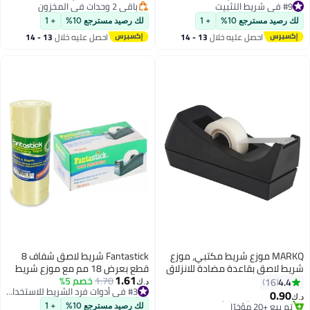
صق قوي مقاوم للماء ولا يسبب
بتخلّص بسرعة
تم بيع +20 مؤخرًا
#9 في شريط التثبيت
ًا لطلاء الحائط وتعليق الصور
باقي 2 وحدات في المخزون
 رصيد مسترجع 10%
+ 1
لك رصيد مسترجع 10%
+ 1
لملصقات (قطعتان)
احصل عليه خلال
13 - 14
احصل عليه خلال
13 - 14
اغسطس
اغسطس
MARKQ موزع شريط مكتبي، موزع
Fantastick شريط لاصق شفاف 8
ط لاصق بقاعدة مضادة للانزلاق
قطع بعرض 18 مم مع موزع شريط
1.61
مدرسة والمنزل والمكتب
1.70
خصم 5%
4.4
16
د.ك‏
#3 في أدوات فرد الشريط للاستخدام المكتبي
0.90
‏
#3 في أدوات فرد الشريط للاستخدام المكتبي
#2 في أدوات فرد الشريط للاستخدام المكتبي
لك رصيد مسترجع 10%
+ 1