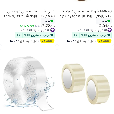
MARKQ شريط تغليف بني، 2 بوصة
جيني شريط تغليف بني من جيني |
× 50 ياردة، شريط تعبئة قوي وشديد
48 مم × 50 ياردة شريط تغليف قوي
حمل لصناديق الطرود، وصناديق
شديد التحمل لصناديق الطرود،
4.4
4.4
3
35
قل، والحقائب البريدية الكبيرة،
وصناديق النقل، والأكياس البريدية
3.72
2.01
#4 في شريط التغليف
4.48
خصم 16%
‏
د.ك‏
استخدام المكتبي [لفة واحدة]
الكبيرة، والاستخدام المكتبي [لفة
أقل سعر في 30 يوم
#8 في شريط التغليف
#4 في شريط التغليف
#8 في شريط التغليف
واحدة]
 رصيد مسترجع 10%
+ 1
لك رصيد مسترجع 10%
+ 1
احصل عليه خلال
13 - 14
احصل عليه خلال
13 - 14
اغسطس
اغسطس