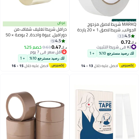
ل المنتجات
عرض
MARKQ شريط لاصق مزدوج
درافل شريط تغليف شفاف من
الجوانب، شريط لاصق 1 × 20 ياردة
دورافيل، عبوة واحدة، 2 بوصة × 50
نون والحرف اليدوية والتصوير
4.5
33
ياردة، شريط تغليف قوي شديد
4.5
فوتوغرافي وسجل القصاصات
9
0.72
#2 في شريط التثبيت
‏
التحمل لإغلاق صناديق الطرود،
0.47
اعة البطاقات وتغليف الهدايا
أقل سعر في 7 يوم
0.63
أقل سعر في 7 يوم
خصم 25%
د.ك‏
وصناديق نقل الأثاث، ولوازم المكاتب
بتخلّص بسرعة
ستلزمات القرطاسية المدرسية
تم بيع +200 مؤخرًا
 رصيد مسترجع 10%
+ 1
تم بيع +180 مؤخرًا
أقل سعر في 7 يوم
كتبية
لك رصيد مسترجع 10%
+ 1
#2 في شريط التثبيت
احصل عليه خلال
13 - 14
احصل عليه خلال
15 - 16
اغسطس
اغسطس