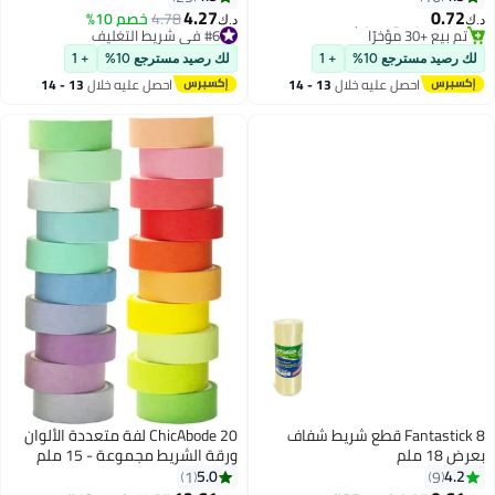
فوتوغرافي وسجل القصاصات
4.27
0.72
4.78
خصم 10%
‏
د.ك‏
اعة البطاقات وتغليف الهدايا
#8 في شريط التثبيت
#6 في شريط التغليف
أقل سعر في 7 يوم
ستلزمات القرطاسية المدرسية
#6 في شريط التغليف
 رصيد مسترجع 10%
+ 1
لك رصيد مسترجع 10%
+ 1
تم بيع +30 مؤخرًا
كتبية
احصل عليه خلال
13 - 14
احصل عليه خلال
13 - 14
#8 في شريط التثبيت
اغسطس
اغسطس
Fantastick 8 قطع شريط شفاف
ChicAbode 20 لفة متعددة الألوان
 18 ملم
ورقة الشريط مجموعة - 15 ملم
واسعة ديكور اخفاء الشريط ، سجل ،
5.0
4.2
1
9
ألبوم الصور ، والجدول الزمني ، ديي ،