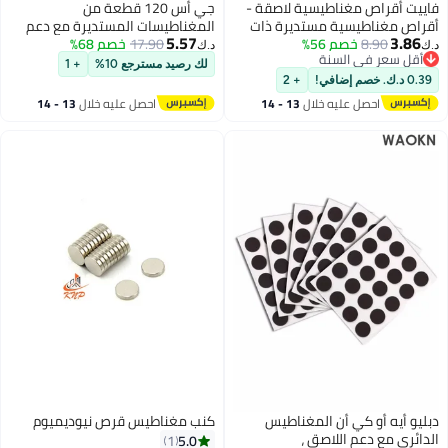
سية لاصقة -
جي أس 120 قطعة من
ستديرة ذات
المغناطيسات المستديرة مع دعم
5.57
17.90
خصم 68%
لاصق، مرنة ذاتية اللصق
د.ك‏
المغناطيسات للحرف، صغيرة لاصقة
لك رصيد مسترجع 10%
+ 1
النقاط المغناطيسية لتعلق الأجسام
+ 2
الخفيفة، DIY، المدرسة، المكتب،
لال
13 - 14
احصل عليه خلال
13 - 14
المنزل
اغسطس
المغناطيس
كنب مغناطيس قرص نيوديميوم
ق ،
5.0
1