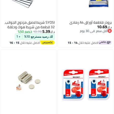
SYOSI شريط لاصق مزدوج الجوانب،
32 قطعة من شريط هوك وحلقة
5.39
10.78
خصم 50%
ثقيل مع ظهر لاصق، قوة تثبيت
د.ك‏
متشابكة، للاستخدام في المنزل
لك رصيد مسترجع 10%
+ 1
والمكتب
ال
14 - 15
احصل عليه خلال
15 - 16
اغسطس