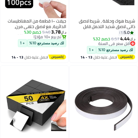
شريط لاصق
جيفت ١٠٠ قطعة من المغناطيسات
مل قابل
الدائرية، مع لاصق خلفي مرن،
3.78
ى الوجهين قوة
5.40
خصم 30%
مثالية للأعمال اليدوية، نقاط
د.ك‏
#3 في الشريط المغناطيسي
عصا على شريط
مغناطيسية صغيرة لاصقة لتعليق
باقي 1 وحدات في المخزون
الأشياء الخفيفة، مناسبة للمدرسة
لك رصيد مسترجع 10%
+ 1
تم بيع +10 مؤخرًا
والمكتب والمنزل.
+ 1
#3 في الشريط المغناطيسي
لال
13 - 14
احصل عليه خلال
13 - 14
اغسطس