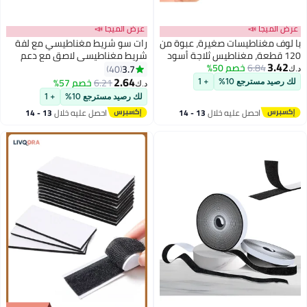
عرض الميجا 📣
غيرة، عبوة من
رات سو شريط مغناطيسي مع لفة
س ثلاجة أسود
شريط مغناطيسي لاصق مع دعم
 نادرة من
لاصق قوي للمشاريع الفنية DIY
3.7
40
يميوم للحرف،
2.64
6.21
خصم 57%
+ 1
د.ك‏
نة المطبخ
لك رصيد مسترجع 10%
+ 1
لال
13 - 14
احصل عليه خلال
13 - 14
اغسطس