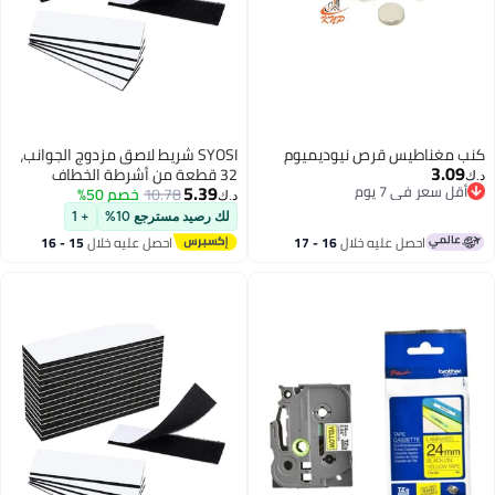
يوديميوم
SYOSI شريط لاصق مزدوج الجوانب،
32 قطعة من أشرطة الخطاف
5.39
10.78
خصم 50%
والحلقة شديدة التحمل مع ظهر
د.ك‏
لاصق، مثبت بقوة متشابك،
لك رصيد مسترجع 10%
+ 1
للاستخدام في المنزل والمكتب
ال
16 - 17
احصل عليه خلال
15 - 16
اغسطس