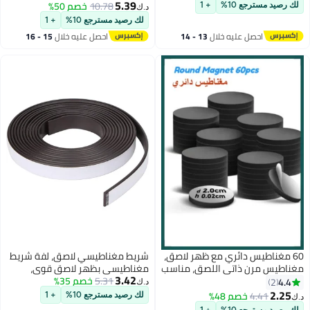
متشابك ، للمكتب المنزلي
5.39
10.78
خصم 50%
+ 1
د.ك‏
لك رصيد مسترجع 10%
+ 1
لال
13 - 14
احصل عليه خلال
15 - 16
اغسطس
 مع ظهر لاصق،
شريط مغناطيسي لاصق، لفة شريط
اللصق، مناسب
مغناطيسي بظهر لاصق قوي،
3.42
ية، نقاط
5.31
خصم 35%
مثالي لمشاريع الأعمال الفنية
د.ك‏
يرة، يمكن
اليدوية، والسبورات البيضاء، وتنظيم
لك رصيد مسترجع 10%
+ 1
أشياء خفيفة
الثلاجة، عرض 30 مم × طول 1 متر