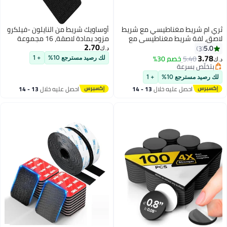
يسي مع شريط
أوساويك شريط من النايلون -فيلكرو
ناطيسي مع
مزود بمادة لاصقة، 16 مجموعة
2.70
ية لمشاريع
4"x1"، شريط من النايلون -فيلكرو
د.ك‏
رة البيضاء وتنظيم
مزود بمادة لاصقة شديدة اللصق،
لك رصيد مسترجع 10%
+ 1
شريط لاصق مزدوج الجوانب
+ 1
لال
13 - 14
احصل عليه خلال
13 - 14
اغسطس