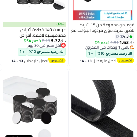
عرض
فوميمو مجموعة من 15 شريط
عربست 140 قطعة أقراص
ج الجوانب مع
مغناطيسية لاصقة، أقراص
3.72
8.13
خصم 54%
مغناطيسية مستديرة مع دعم لاصق
د.ك‏
أقل سعر في 30 يوم
للحرف اليدوية، دوائر مغناطيسية
أقل سعر في 30 يوم
قابلة للتقشير واللصق، الأقراص
لك رصيد مسترجع 10%
+ 1
+ 1
المغناطيسية رائعة للاستخدام في
لال
13 - 14
احصل عليه خلال
13 - 14
المنزل والمكتب والمدرسة والمزيد,
اغسطس
مغناطيس لاصق, مغناطيس