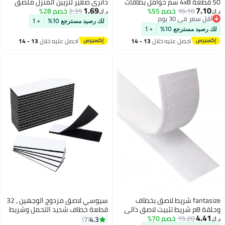
4 سم حوامل بطاقات
دائري صغير لتزيين المنزل ملصق
1.69
قات شفافة
2.35
خصم 28%
ثلاجة ملون ملاحظات لوح أبيض صور
د.ك‏
والمكتب
ثابتة 6 قطع
لك رصيد مسترجع 10%
+ 1
يضاء داخلية)
+ 1
لال
13 - 14
احصل عليه خلال
13 - 14
اغسطس
 لاصق بخطاف
سيوسي لاصق مزدوج الوجهين ، 32
ثبيت لاصق ذاتي
قطعة خطاف شديد التحمل وشريط
حلقي مع ظهر لاصق قوي ، قفل
4.3
7