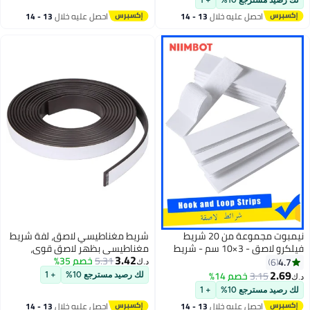
+ 1
ة، المدرسة،
لال
13 - 14
احصل عليه خلال
13 - 14
اغسطس
نيمبوت مجموعة من 20 شريط
شريط مغناطيسي لاصق، لفة شريط
فيلكرو لاصق - 3×10 سم - شريط
مغناطيسي بظهر لاصق قوي،
3.42
ستخدام في
5.31
خصم 35%
مثالي لمشاريع الأعمال الفنية
د.ك‏
تبدل الثقوب
اليدوية، والسبورات البيضاء، وتنظيم
لك رصيد مسترجع 10%
+ 1
الثلاجة. عرض 25 مم × طول 1 متر
+ 1
لال
13 - 14
احصل عليه خلال
13 - 14