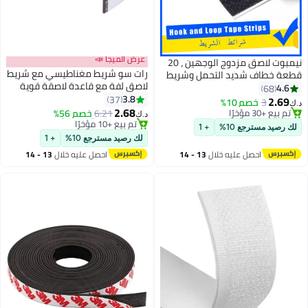
عرض الميجا 📣
نيمبوت لاصق مزدوج الوجهين ، 20
رات سو شريط مغناطيسي مع شريط
تحمل وشريط
لاصق لفة مع قاعدة لاصقة قوية
قوي ، قفل
مثالي لمشاريع الفن الحرفي
3.8
نزلي
37
والسبورات البيضاء وتنظيم الثلاجة.
2.68
6.21
خصم 56%
د.ك‏
عرض 20 مم × طول 1 متر.
#1 في الشريط المغناطيسي
+ 1
أقل سعر في 30 يوم
لك رصيد مسترجع 10%
+ 1
تم بيع +10 مؤخرًا
لال
13 - 14
احصل عليه خلال
13 - 14
#1 في الشريط المغناطيسي
اغسطس