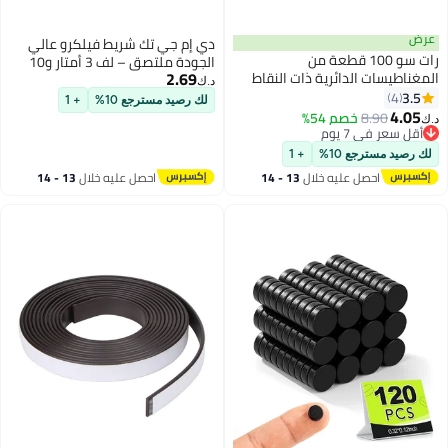
دي إم جي تك شريط فيلكرو عالي
 من
الجودة ملتصق – لف 3 أمتار و10
2.69
 ذات النقاط
مجموعات من الأزواج 4×5 سم،
د.ك‏
ة ذاتية
شريط قبضة وحلقة فائق القوة
لك رصيد مسترجع 10%
+ 1
وية 3M مثالية للمشروعات
لستائر السجاد، وألواح الصور،
بنفسك
والتطريز، ومشاريع الدي إتش آي،
وائر مغناطيس
والاستخدام المنزلي والخارجي
+ 1
لال
13 - 14
احصل عليه خلال
13 - 14
اغسطس