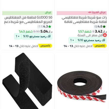
عرض
 مغناطيسي
GUDOO 50 قطعة من المغناطيس
سي لفافة
المربع المغناطيسي مع شريط دعم
 شرائط
ذاتي اللصق قوي 3M مثالي
4.3
11
مغناطيسية داعمة قوية 3M ثقيلة
للمشروعات الفنية DIY واللوحات
5.04
8.90
خصم 43%
د.ك‏
المهام مثالية للجدار، DIY، Art
البيضاء وشريط مربع مغناطيس
لك رصيد مسترجع 10%
+ 1
Projects & Fridge -25 ملم عرض × 1
الثلاجة 20 مم × 20 مم
+ 1
لال
13 - 14
احصل عليه خلال
13 - 14
اغسطس