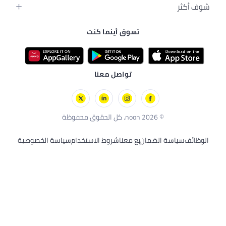
الجسم
رسة
يبي
تسوق أينما كنت
إلكترونية
بيبي
ات الأليفة
للرجال
كوترات
ة الصحية
بُعد
تواصل معنا
n. كل الحقوق محفوظة
لضمان
بِع معنا
شروط الاستخدام
سياسة الخصوصية