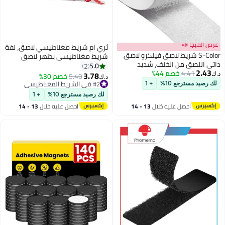
ثري ام شريط مغناطيسي لاصق، لفة
صق فيلكرو لاصق
شريط مغناطيسي بظهر لاصق
ف، شديد
قوي، مثالي لمشاريع الأعمال الفنية
5.0
2
الاستخدام على
اليدوية، والسبورات البيضاء، وتنظيم
3.78
5.40
خصم 30%
د.ك‏
الثلاجة. عرض 20 مم × طول 2 متر.
#2 في الشريط المغناطيسي
+ 1
#2 في الشريط المغناطيسي
لك رصيد مسترجع 10%
+ 1
لال
13 - 14
احصل عليه خلال
13 - 14
اغسطس