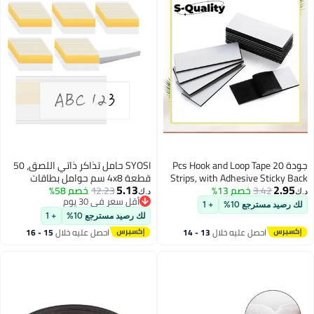
Pcs Hook and Loo
SYOSI حامل تذاكر ذاتي اللصق، 50
Strips, with 
قطعة 4x8 سم حوامل بطاقات
5.13
Fastener, He
12.23
خصم 58%
الأسعار، حوامل ملصقات شفافة
د.ك‏
أقل سعر في 30 يوم
Mounting Tape
ذاتية اللصق، للمحلات والمكاتب
+ 1
أقل سعر في 30 يوم
Interlocking 
والمنازل مع بطاقات بيضاء داخلية
لك رصيد مسترجع 10%
+ 1
لال
13 - 14
احصل عليه خلال
15 - 16
اغسطس