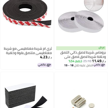
ثري ام شريط مغناطيسي مع شريط
ذاتي اللصق
مغناطيسي ملتصق بقوة وخلفية
4.23
اصق على
لاصقة قوية، مثالي للمشاريع الفنية
د.ك‏
5%
ات (أبيض)
اليدوية ولوحات البياض وتنظيم
ال
18 - 19
الثلاجة، عرض 20 مم × طول 2 متر