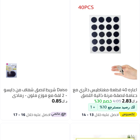
مغناطيس دائري مع
Daiso شريط لاصق شفاف من دايسو
تية اللصق
- 2 لفة مع موزع ملون - رمادي
0.85
مغناطيسية
د.ك‏
الأشياء
+ 1
لمدرسة المكتب
لال
13 - 14
احصل عليه خلال
16 - 17
اغسطس