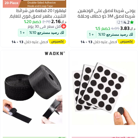
ى الوجهين،
ليفقورا 20 قطعة من شرائط
ق 3M ذو خطاف وحلقة
التثبيت، بظهر لاصق قوي للغاية،
2.16
التصاق، شريط
2.70
خصم 20%
شريط تثبيت شديد التحمل وقابل
د.ك‏
أقل سعر في 30 يوم
ئر نافذة
لإعادة الاستخدام، أدوات تثبيت
أقل سعر في 30 يوم
جدارية لا تتطلب الحفر - مثالية
لك رصيد مسترجع 10%
+ 1
+ 1
لتنظيم الكابلات والسجاد في المنزل
لال
13 - 14
احصل عليه خلال
13 - 14
والمكتب - المقاس: 10 × 3 سم
اغسطس
عرض