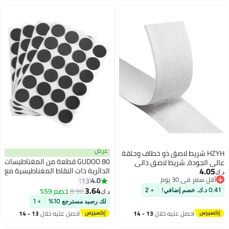
عرض
ذو خطاف وحلقة
GUDOO 80 قطعة من المغناطيسات
اصق ذاتي
الدائرية ذات النقاط المغناطيسية مع
ذو خطاف
دعامة ذاتية اللصق قوية 3M مثالية
4.0
 لفة شريط
13
للمشروعات الفنية التي تصنعها
3.64
ابلة لإعادة
8.90
خصم 59%
+ 2
د.ك‏
بنفسك واللوحات البيضاء ودوائر
لكرو لاصق قوي
لك رصيد مسترجع 10%
+ 1
مغناطيس الثلاجة بقطر 18 مم
يلكرو لاصق،
لال
13 - 14
احصل عليه خلال
13 - 14
اغسطس