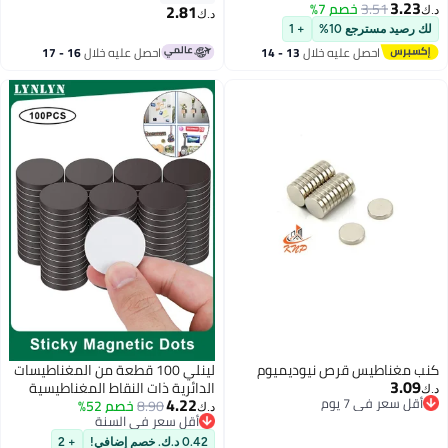
ذاتي المرن ،
2.81
د.ك‏
قاط
+ 1
 الصغيرة ،
لال
13 - 14
احصل عليه خلال
16 - 17
ية اللوحة
اغسطس
 ، المستخدمة
فة ، مباني
يوديميوم
لينلي 100 قطعة من المغناطيسات
الدائرية ذات النقاط المغناطيسية
4.22
8.90
خصم 52%
د.ك‏
أقل سعر في السنة
أقل سعر في السنة
0.42 د.ك. خصم إضافي!
+ 2