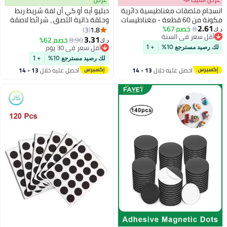
طيسية دائرية
دبليو أيه أو كي أن لفة شريط ربط
6 قطعة - مغناطيسات
وحلقة ذاتية اللصق ، شرائط لاصقة
صور والملاحظات
سوداء ثقيلة مزدوجة الجوانب لزجة
1.8
3
ظيم المطبخ،
القوة الصناعية قفل قفل متشابك
3.31
8.90
خصم 62%
د.ك‏
ل اليدوية
للمطبخ المنزلي مكتب المدرسة ، 1
أقل سعر في 30 يوم
+ 1
أقل سعر في 30 يوم
متر ، مجموعة من 2
لك رصيد مسترجع 10%
+ 1
لال
13 - 14
احصل عليه خلال
13 - 14
اغسطس