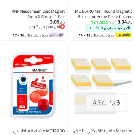
KNP Neodymium Disc Magnet
MOTARRO Mi
3mm X 8mm - 1 Pair
Buckle for
3.09
Mini
د.ك‏
أقل سعر في 7 يوم
Whiteboard 
+ 1
أقل سعر في 7 يوم
لال
13 - 14
احصل عليه خلال
16 - 17
اغسطس
تذاكر ذاتي اللصق،
MOTARRO مشبك مغناطيسي