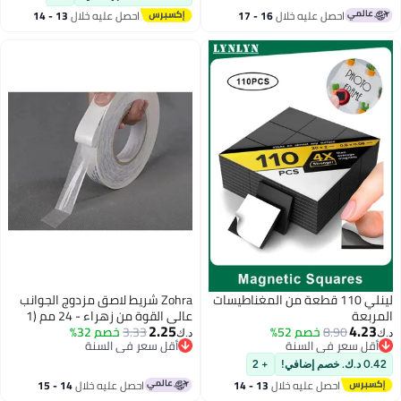
ال
16 - 17
احصل عليه خلال
13 - 14
اغسطس
ة من المغناطيسات
Zohra شريط لاصق مزدوج الجوانب
عالي القوة من زهراء - 24 مم (1
2.25
3.33
خصم 32%
بوصة) × 50 م، لاصق قوي للحرف،
د.ك‏
أقل سعر في السنة
التركيب والتغليف
أقل سعر في السنة
+ 2
لال
13 - 14
احصل عليه خلال
14 - 15
اغسطس