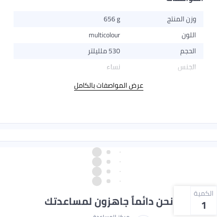
وزن المنتج
656 g
اللون
multicolour
الحجم
530 ملليلتر
الجنس
نساء
عرض المواصفات بالكامل
الكمية
نحن دائماً جاهزون لمساعدتك
1