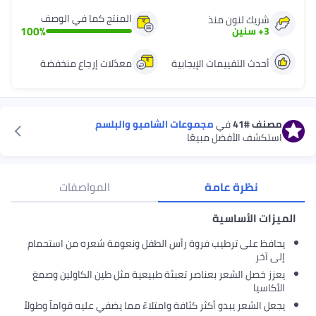
المنتج كما في الوصف
شريك لنون منذ
100
%
3
+
سنين
أحدث التقييمات الإيجابية
معدّلات إرجاع منخفضة
مصنف
#41
في
مجموعات الشامبو والبلسم
استكشف الأفضل مبيعًا
نظرة عامة
المواصفات
الميزات الأساسية
يحافظ على ترطيب فروة رأس الطفل ونعومة شعره من استحمام
إلى آخر
يعزز خصل الشعر بعناصر تعبئة طبيعية مثل طين الكاولين وصمغ
الأكاسيا
يجعل الشعر يبدو أكثر كثافة وامتلاءً مما يضفي عليه قواماً وطولاً