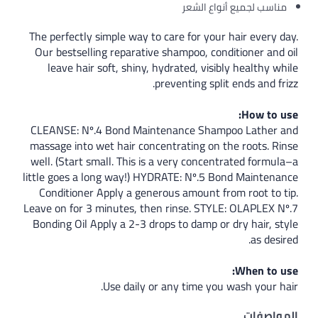
مناسب لجميع أنواع الشعر
The perfectly simple way to care for your hair every day.
Our bestselling reparative shampoo, conditioner and oil
leave hair soft, shiny, hydrated, visibly healthy while
preventing split ends and frizz.
How to use:
CLEANSE: Nº.4 Bond Maintenance Shampoo Lather and
massage into wet hair concentrating on the roots. Rinse
well. (Start small. This is a very concentrated formula–a
little goes a long way!) HYDRATE: Nº.5 Bond Maintenance
Conditioner Apply a generous amount from root to tip.
Leave on for 3 minutes, then rinse. STYLE: OLAPLEX Nº.7
Bonding Oil Apply a 2-3 drops to damp or dry hair, style
as desired.
When to use:
Use daily or any time you wash your hair.
المواصفات