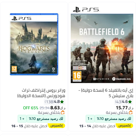
إي أيه باتلفيلد 6 (نسخة دولية) -
ورانر بروس إنتراكتف تراث
بلاي ستيشن 5
هوجورتس (النسخة الدولية)
4.8
4.6
138
43
8.63
15.77
65% OFF
25.34
د.ك‏
د.ك‏
بتخلّص بسرعة
بتخلّص بسرعة
بتخلّص بسرعة
بتخلّص بسرعة
لك رصيد مسترجع 10%
+ 1
لك رصيد مسترجع 10%
+ 1
احصل عليه خلال
14 - 15
احصل عليه خلال
15 - 16
اغسطس
اغسطس