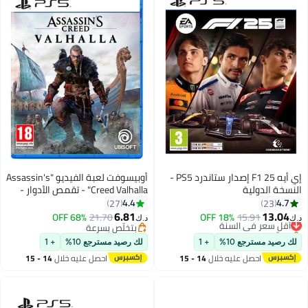
إي أيه F1 25 إصدار ستاندرد PS5 -
أوبيسوفت لعبة الفيديو "Assassin's
النسخة الدولية
Creed Valhalla" - تقمص الأدوار -
playstation_5_ps5
4.4
4.7
27
23
6.81
13.04
15.91
أقل سعر في السنة
18% OFF
21.70
68% OFF
د.ك‏
د.ك‏
بتخلّص بسرعة
بتخلّص بسرعة
أقل سعر في السنة
بتخلّص بسرعة
لك رصيد مسترجع 10%
+ 1
لك رصيد مسترجع 10%
+ 1
احصل عليه خلال
14 - 15
احصل عليه خلال
14 - 15
اغسطس
اغسطس