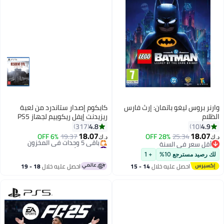
وارنر بروس ليغو باتمان: إرث فارس
كابكوم إصدار ستاندرد من لعبة
الظلام
ريزيدنت إيفل ريكوييم لجهاز PS5
4.8
4.9
317
10
18.07
18.07
6% OFF
19.37
28% OFF
25.34
د.ك‏
د.ك‏
أقل سعر في السنة
#30 في ألعاب الفيديو
أقل سعر في السنة
أقل سعر في 7 يوم
لك رصيد مسترجع 10%
+ 1
باقي 5 وحدات في المخزون
احصل عليه خلال
14 - 15
احصل عليه خلال
18 - 19
#30 في ألعاب الفيديو
اغسطس
اغسطس