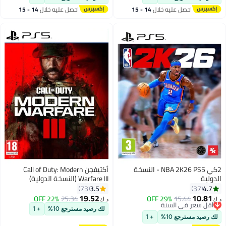
باقي 1 وحدات في المخزون
احصل عليه خلال
14 - 15
احصل عليه خلال
14 - 15
#8 في ألعاب الفيديو
اغسطس
اغسطس
2كي NBA 2K26 PS5 - النسخة
أكتيفجن Call of Duty: Modern
الدولية
Warfare III (النسخة الدولية)
3.5
4.7
73
37
19.52
10.81
15.44
أقل سعر في السنة
29% OFF
25.34
22% OFF
د.ك‏
د.ك‏
باقي 1 وحدات في المخزون
لك رصيد مسترجع 10%
+ 1
أقل سعر في السنة
لك رصيد مسترجع 10%
+ 1