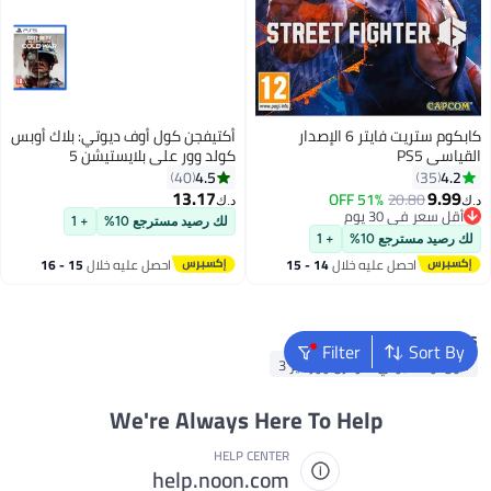
كابكوم ستريت فايتر 6 الإصدار
أكتيفجن كول أوف ديوتي: بلاك أوبس
القياسي PS5
كولد وور على بلايستيشن 5
4.5
4.2
40
35
13.17
9.99
51% OFF
20.80
د.ك‏
د.ك‏
أقل سعر في 30 يوم
لك رصيد مسترجع 10%
+ 1
أقل سعر في 30 يوم
لك رصيد مسترجع 10%
+ 1
احصل عليه خلال
14 - 15
احصل عليه خلال
15 - 16
اغسطس
اغسطس
Popular Searches
Filter
Sort By
كول أوف ديوتي: مودرن وورفير 3
We're Always Here To Help
HELP CENTER
help.noon.com