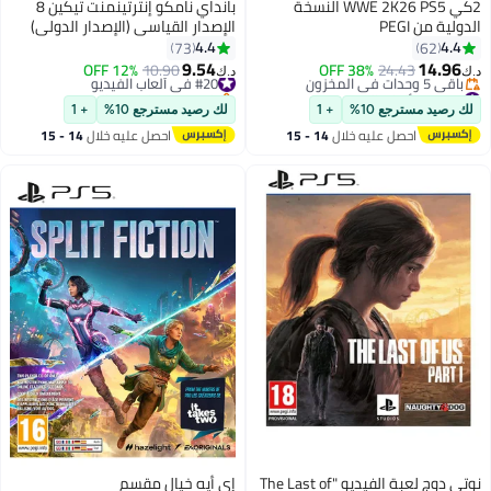
2كي WWE 2K26 PS5 النسخة
بانداي نامكو إنترتينمنت تيكين 8
الدولية من PEGI
الإصدار القياسي (الإصدار الدولي)
4.4
4.4
73
62
9.54
14.96
24.43
38% OFF
#20 في ألعاب الفيديو
10.90
12% OFF
د.ك‏
د.ك‏
#19 في ألعاب الفيديو
باقي 2 وحدات في المخزون
أقل سعر في السنة
#20 في ألعاب الفيديو
لك رصيد مسترجع 10%
+ 1
لك رصيد مسترجع 10%
+ 1
باقي 5 وحدات في المخزون
احصل عليه خلال
14 - 15
احصل عليه خلال
14 - 15
#19 في ألعاب الفيديو
اغسطس
اغسطس
نوتي دوج لعبة الفيديو "The Last of
إي أيه خيال مقسم