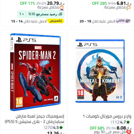
playstation_5_ps5
20.79
6.81
9.54
بتخلّص بسرعة
28% OFF
25.25
17% OFF
د.ك‏
د.ك‏
تم بيع +300 مؤخرًا
#42 في ألعاب الفيديو
#2 في ألعاب الفيديو
أقل سعر في 30 يوم
لك رصيد مسترجع 10%
+ 1
بتخلّص بسرعة
احصل عليه خلال
19 - 20
احصل عليه خلال
14 - 15
#42 في ألعاب الفيديو
اغسطس
اغسطس
وارنر بروس مورتال كومبات 1
إنسومنياك جيمز لعبة مارفل
سبايدرمان 2 - بلاي ستيشن 5 (PS5)
4.7
112
8.08
4.5
270
25.34
أقل سعر في 30 يوم
68% OFF
د.ك‏
13.26
باقي 2 وحدات في المخزون
#35 في ألعاب الفيديو
د.ك‏