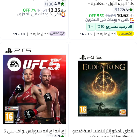
Us" الجزء الأول - مغامرة -
4.8
130
playstation_5_ps5
13.35
4.6
312
7% OFF
14.51
د.ك‏
10.62
#26 في ألعاب الفيديو
55% OFF
24.06
د.ك‏
أقل سعر في 30 يوم
#28 في ألعاب الفيديو
باقي 5 وحدات في المخزون
أقل سعر في 30 يوم
لك رصيد مسترجع 10%
+ 1
#26 في ألعاب الفيديو
باقي 4 وحدات في المخزون
احصل عليه خلال
15 - 16
احصل عليه خلال
18 - 19
#28 في ألعاب الفيديو
اغسطس
اغسطس
بانداي نامكو إنترتينمنت لعبة فيديو
إي أيه اي ايه سبورتس يو اف سي 5
"Elden Rings" - مغامرة -
4.7
62