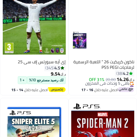
ناكون كريكيت 26 “ اللعبة الرسمية
إي أيه سبورتس إف سي 25
لرماديات PS5 PEGI
4.5
345
9.54
4.2
38
د.ك‏
14.26
31% OFF
20.80
د.ك‏
لك رصيد مسترجع 10%
+ 1
#33 في ألعاب الفيديو
أقل سعر في السنة
احصل عليه خلال
16 - 17
احصل عليه خلال
14 - 15
باقي 5 وحدات في المخزون
اغسطس
اغسطس
#33 في ألعاب الفيديو