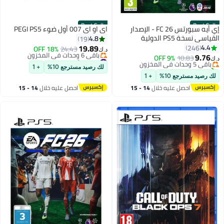
Best Seller
Best Seller
إي أيه سبورتس FC 26 - الإصدار
اي او اي 007 أول ضوء PEGI PS5
القياسي نسخة PS5 الدولية
4.8
19
#1 في ألعاب الفيديو
19.89
4.4
246
18% OFF
24.43
أقل سعر في السنة
د.ك‏
9.76
#4 في ألعاب الفيديو
باقي 5 وحدات في المخزون
10.83
9% OFF
د.ك‏
أقل سعر في 30 يوم
تم بيع +280 مؤخرًا
لك رصيد مسترجع 10%
+ 1
باقي 6 وحدات في المخزون
#1 في ألعاب الفيديو
لك رصيد مسترجع 10%
+ 1
#4 في ألعاب الفيديو
احصل عليه خلال
14 - 15
احصل عليه خلال
14 - 15
اغسطس
اغسطس