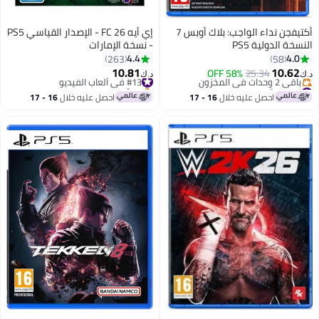
أكتيفجن نداء الواجب: بلاك أوبس 7
إي أيه FC 26 - الإصدار القياسي PS5
النسخة الدولية PS5
- نسخة الإمارات
4.4
4.0
263
58
10.81
10.62
25.34
58% OFF
#13 في ألعاب الفيديو
د.ك‏
د.ك‏
#5 في ألعاب الفيديو
بتخلّص بسرعة
أقل سعر في السنة
#13 في ألعاب الفيديو
احصل عليه خلال
16 - 17
احصل عليه خلال
16 - 17
باقي 2 وحدات في المخزون
اغسطس
اغسطس
#5 في ألعاب الفيديو