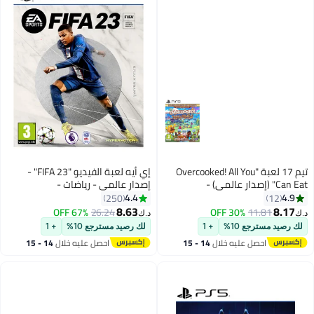
تيم 17 لعبة "Overcooked! All You
إي أيه لعبة الفيديو "FIFA 23" -
Can Eat" (إصدار عالمي) -
إصدار عالمي - رياضات -
playstation_5_ps5
playstation_5_ps5
4.4
4.9
250
12
8.63
8.17
67% OFF
26.24
30% OFF
11.81
د.ك‏
د.ك‏
لك رصيد مسترجع 10%
+ 1
لك رصيد مسترجع 10%
+ 1
احصل عليه خلال
14 - 15
احصل عليه خلال
14 - 15
اغسطس
اغسطس