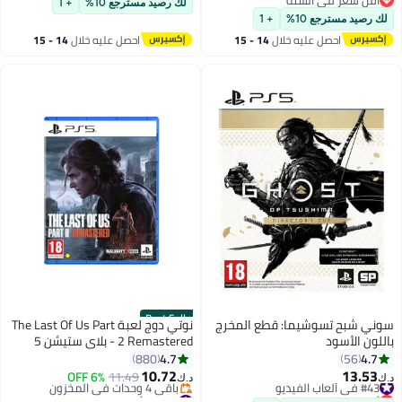
أقل سعر في السنة
لك رصيد مسترجع 10%
+ 1
أقل سعر في السنة
لك رصيد مسترجع 10%
+ 1
احصل عليه خلال
14 - 15
احصل عليه خلال
14 - 15
اغسطس
اغسطس
Best Seller
سوني شبح تسوشيما: قطع المخرج
نوتي دوج لعبة The Last Of Us Part
باللون الأسود
2 Remastered - بلاي ستيشن 5
(PS5)
4.7
4.7
880
56
10.72
13.53
#43 في ألعاب الفيديو
11.49
6% OFF
د.ك‏
د.ك‏
أقل سعر في 7 يوم
#6 في ألعاب الفيديو