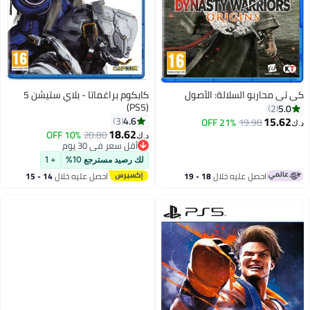
كي تي محاربو السلالة: الأصول
كابكوم براغماتا - بلاي ستيشن 5
(PS5)
5.0
2
15.62
4.6
3
21% OFF
19.98
د.ك‏
18.62
10% OFF
20.80
د.ك‏
أقل سعر في 30 يوم
أقل سعر في 30 يوم
لك رصيد مسترجع 10%
+ 1
احصل عليه خلال
18 - 19
احصل عليه خلال
14 - 15
اغسطس
اغسطس