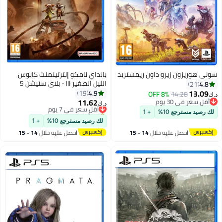
سوني هوريزون زيرو داون ريمستريد
بانداي نامكو إنترتينمنت كابوس
الليل الصغير III - بلاي ستيشن 5
4.8
21
(PS5)
13.09
4.9
19
8% OFF
14.28
د.ك‏
11.62
أقل سعر في 30 يوم
أقل سعر في 7 يوم
د.ك‏
أقل سعر في 30 يوم
بتخلّص بسرعة
لك رصيد مسترجع 10%
+ 1
أقل سعر في 7 يوم
لك رصيد مسترجع 10%
+ 1
احصل عليه خلال
14 - 15
احصل عليه خلال
14 - 15
اغسطس
اغسطس