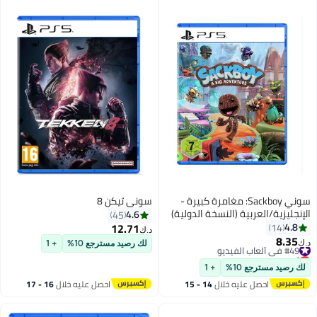
سوني Sackboy: مغامرة كبيرة -
سوني تيكن 8
الإنجليزية/العربية (النسخة الدولية)
4.6
45
12.71
4.8
14
د.ك‏
8.35
#49 في ألعاب الفيديو
د.ك‏
لك رصيد مسترجع 10%
+ 1
أقل سعر في 30 يوم
#49 في ألعاب الفيديو
لك رصيد مسترجع 10%
+ 1
احصل عليه خلال
14 - 15
احصل عليه خلال
16 - 17
اغسطس
اغسطس