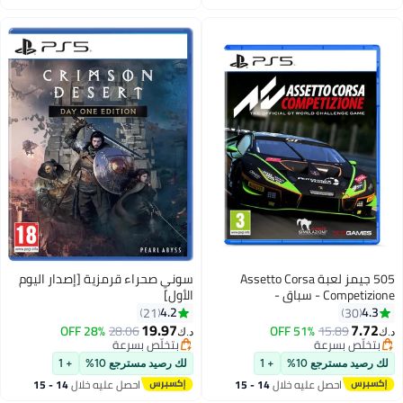
اغسطس
اغسطس
505 جيمز لعبة Assetto Corsa
سوني صحراء قرمزية [إصدار اليوم
Competizione - سباق -
الأول]
playstation_5_ps5
4.2
4.3
21
30
19.97
7.72
28% OFF
28.06
51% OFF
15.89
د.ك‏
د.ك‏
بتخلّص بسرعة
بتخلّص بسرعة
بتخلّص بسرعة
بتخلّص بسرعة
لك رصيد مسترجع 10%
+ 1
لك رصيد مسترجع 10%
+ 1
احصل عليه خلال
14 - 15
احصل عليه خلال
14 - 15
اغسطس
اغسطس