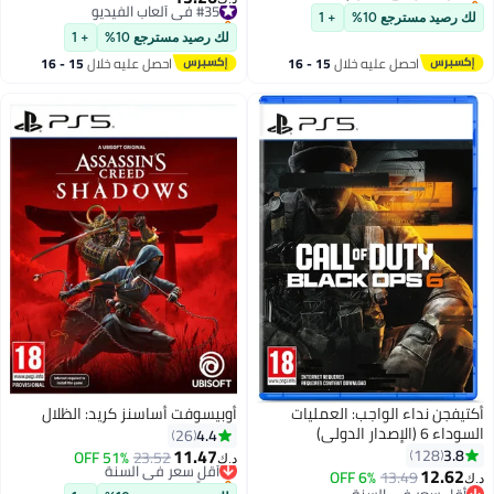
أقل سعر في 30 يوم
باقي 3 وحدات في المخزون
لك رصيد مسترجع 10%
+ 1
#35 في ألعاب الفيديو
لك رصيد مسترجع 10%
+ 1
احصل عليه خلال
15 - 16
احصل عليه خلال
15 - 16
اغسطس
اغسطس
أكتيفجن نداء الواجب: العمليات
أوبيسوفت أساسنز كريد: الظلال
السوداء 6 (الإصدار الدولي)
4.4
26
11.47
3.8
128
23.52
أقل سعر في السنة
51% OFF
د.ك‏
12.62
بتخلّص بسرعة
6% OFF
13.49
د.ك‏
أقل سعر في السنة