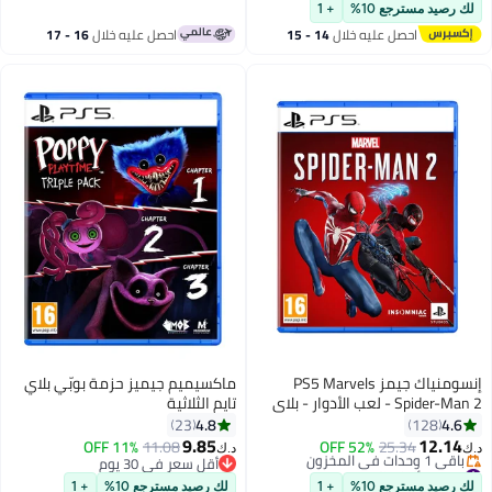
#43 في ألعاب الفيديو
أقل سعر في 30 يوم
لك رصيد مسترجع 10%
+ 1
باقي 4 وحدات في المخزون
احصل عليه خلال
14 - 15
احصل عليه خلال
16 - 17
#6 في ألعاب الفيديو
اغسطس
اغسطس
إنسومنياك جيمز PS5 Marvels
ماكسيميم جيميز حزمة بوبّي بلاي
Spider-Man 2 - لعب الأدوار - بلاي
تايم الثلاثية
ستيشن 5 (PS5)
4.8
4.6
23
128
9.85
12.14
11% OFF
11.08
52% OFF
25.34
د.ك‏
د.ك‏
#8 في ألعاب الفيديو
أقل سعر في 30 يوم
أقل سعر في السنة
أقل سعر في 30 يوم
لك رصيد مسترجع 10%
+ 1
لك رصيد مسترجع 10%
+ 1