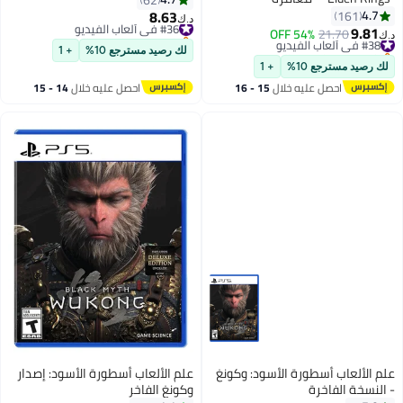
playstation_5_ps5
8.63
4.7
161
#36 في ألعاب الفيديو
د.ك‏
9.81
باقي 3 وحدات في المخزون
#38 في ألعاب الفيديو
21.70
54% OFF
د.ك‏
#36 في ألعاب الفيديو
باقي 3 وحدات في المخزون
لك رصيد مسترجع 10%
+ 1
#38 في ألعاب الفيديو
لك رصيد مسترجع 10%
+ 1
احصل عليه خلال
15 - 16
احصل عليه خلال
14 - 15
اغسطس
اغسطس
علم الألعاب أسطورة الأسود: وكونغ
علم الألعاب أسطورة الأسود: إصدار
- النسخة الفاخرة
وكونغ الفاخر