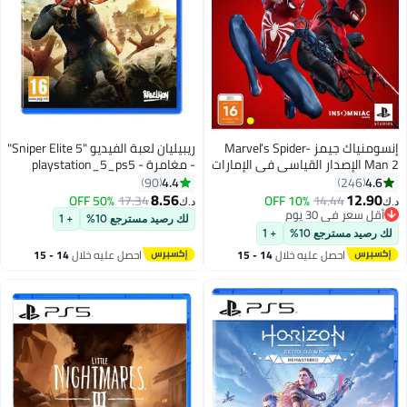
إنسومنياك جيمز Marvel’s Spider-
ريبيليان لعبة الفيديو "Sniper Elite 5"
Man 2 الإصدار القياسي في الإمارات
- مغامرة - playstation_5_ps5
العربية المتحدة
4.4
4.6
90
246
8.56
12.90
50% OFF
17.34
10% OFF
14.44
د.ك‏
د.ك‏
أقل سعر في 30 يوم
لك رصيد مسترجع 10%
+ 1
أقل سعر في 30 يوم
لك رصيد مسترجع 10%
+ 1
احصل عليه خلال
14 - 15
احصل عليه خلال
14 - 15
اغسطس
اغسطس