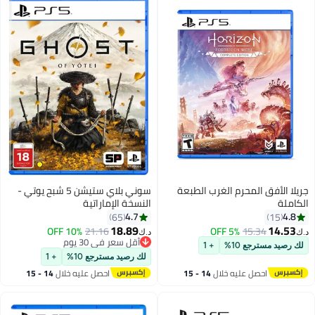
جريلا الأفق المحرم الغرب الطبعة
سوني بلاي ستيشن 5 شبح يوتي -
الكاملة
النسخة الإماراتية
4.7
4.8
65
15
18.89
14.53
10% OFF
21.16
5% OFF
15.34
د.ك‏
د.ك‏
أقل سعر في 30 يوم
لك رصيد مسترجع 10%
+ 1
أقل سعر في 30 يوم
لك رصيد مسترجع 10%
+ 1
احصل عليه خلال
14 - 15
احصل عليه خلال
14 - 15
اغسطس
اغسطس