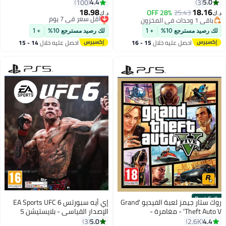
4.4
5.0
100
3
18.98
18.16
25.43
28% OFF
أقل سعر في 7 يوم
د.ك‏
د.ك‏
باقي 1 وحدات في المخزون
باقي 1 وحدات في المخزون
باقي 1 وحدات في المخزون
أقل سعر في 7 يوم
لك رصيد مسترجع 10%
+ 1
لك رصيد مسترجع 10%
+ 1
احصل عليه خلال
15 - 16
احصل عليه خلال
14 - 15
اغسطس
اغسطس
Best Seller
روك ستار جيمز لعبة الفيديو 'Grand
إي أيه سبورتس EA Sports UFC 6
Theft Auto V' - مغامرة -
الإصدار القياسي - بلايستيشن 5
#2 في ألعاب الفيديو
playstation_5_ps5
(PS5) - رياضات -
5.0
4.4
3
2.6K
أقل سعر في 30 يوم