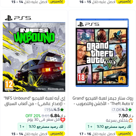
احصل عليه خلال
15 - 16
احصل عليه خلال
14 - 15
اغسطس
اغسطس
روك ستار جيمز لعبة الفيديو 'Grand
إي أيه لعبة الفيديو "NFS Unbound"
Theft Auto V' - الأكشن والتصويب -
- (إصدار عالمي) - من ألعاب السباق
- playstation_5_ps5
playstation_5_ps5
4.5
4.3
154
7.0K
6.84
7.90
8.65
أقل سعر في 30 يوم
20% OFF
د.ك‏
د.ك‏
بتخلّص بسرعة
باقي 1 وحدات في المخزون
بتخلّص بسرعة
أقل سعر في 30 يوم
لك رصيد مسترجع 10%
+ 1
لك رصيد مسترجع 10%
+ 1
احصل عليه خلال
16 - 17
احصل عليه خلال
14 - 15