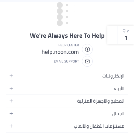
Qty
We're Always Here To Help
1
HELP CENTER
help.noon.com
EMAIL SUPPORT
الإلكترونيات
الجوالات
الأزياء
التابلت
أزياء نسائية
المطبخ والأجهزة المنزلية
اللابتوبات
أزياء رجالية
الحمام
الأجهزة المنزلية
الجمال
أزياء البنات
ديكور البيت
الكاميرات
العطور
أزياء الأولاد
مستلزمات الأطفال والألعاب
المطبخ والسفرة
التلفزيونات
المكياج
الساعات