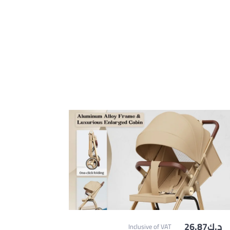
د.ك‏
26.87
Inclusive of VAT