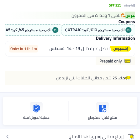
40 د.ك‏
32% OFF
عرض
باقي 1 وحدات في المخزون
باقي 1 وحدات في المخزون
Coupons
لك رصيد مسترجع 10%, كود: EXTRA10
لك رصيد مسترجع 5%, كود: EXTRA5
Delivery Information
احصل عليه خلال
13 - 14 اغسطس
Order in 11h 1m
Prepaid only
د.ك. 25
شحن مجاني للطلبات التي تزيد عن
منتج قليل الاسترجاع
عملية تحويل آمنة
إرجاع مجاني ومريح لهذا المنتج