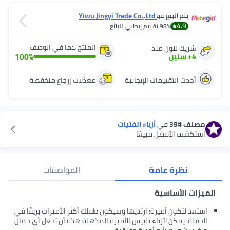
Yiwu Jingyi Trade Co.,Ltd
يتم البيع عبر
4.9
98%
تقييم إيجابي للبائع
المنتج كما في الوصف
شريك لنون منذ
100
%
4
+
سنين
أحدث التقييمات الإيجابية
معدّلات إرجاع منخفضة
مصنف
#39
في
أزياء الفتيات
استكشف الأفضل مبيعًا
نظرة عامة
المواصفات
الميزات الأساسية
استعد لتكون أميرة: ارتديها وسيكون طفلك أكثر الأميرات بريقًا في
الحفلة. يمكن لأزياء تلبيس الأميرة المذهلة هذه أن تجعل أي جمال