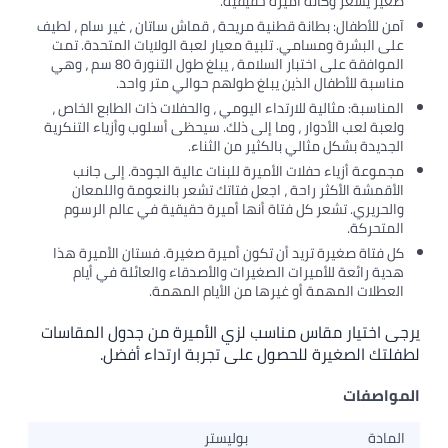
صغير يشعر وكأنه أميرة حقيقية.
آمن للأطفال: بطانة قطنية مريحة ، قماش ساتان ، غير سام ، لطيف
على البشرة ومسامي. تلبية معيار لعبة الولايات المتحدة. تمت
الموافقة على اختبار السلامة ، يبلغ طول التنورة 80 سم ، وهي
مناسبة للأطفال الذين يبلغ طولهم حوالي متر واحد.
المناسبة: مثالية للارتداء اليومي ، والحفلات ذات الطابع الخاص ،
ولعبة لعب الأدوار ، وما إلى ذلك. سيحظى أسلوب وأزياء التنكرية
الجديدة بشكل مثالي بالكثير من الثناء.
مجموعة أزياء حفلات الأميرة للبنات عالية الجودة. إلى جانب
الأقمشة الأكثر راحة ، اجعل فتاتك تشعر بالنعومة واللمعان
والحريري. تشعر كل فتاة أنها أميرة حقيقية في عالم الرسوم
المتحركة.
كل فتاة صغيرة تريد أن تكون أميرة صغيرة. فستان الأميرة هذا
هدية رائعة للأميرات الصغيرات والأصدقاء والعائلة في أيام
العطلات المهمة أو غيرها من الأيام المهمة.
يرجى اختيار مقاس مناسب لزي الأميرة من جدول المقاسات
لطفلتك الصغيرة للحصول على تجربة ارتداء أفضل.
المواصفات
المادة
بوليستر