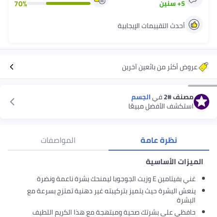
70
%
5
+
سنين
أحدث التقييمات الإيجابية
عروض أكثر من بائعين آخرين
مصنف
#2
في
الجسم
استكشف الأفضل مبيعًا
نظرة عامة
المواصفات
الميزات الأساسية
غني بفيتامين E وزيت الجوجوبا ليمنحك بشرة ناعمة ونضرة
ينعش البشرة حيث يتميز بتركيبته غير دهنية تمتزج بسرعة مع
البشرة
حافظي على بشرتك صحية ومبتهجة مع هذا الكريم اللطيف