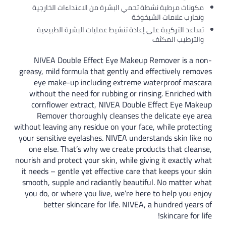
مكونات مرطبة نشطة تحمي البشرة من الاعتداءات الخارجية
وتحارب علامات الشيخوخة
تساعد التركيبة على إعادة تنشيط عمليات البشرة الطبيعية
والترطيب المكثف
NIVEA Double Effect Eye Makeup Remover is a non-
greasy, mild formula that gently and effectively removes
eye make-up including extreme waterproof mascara
without the need for rubbing or rinsing. Enriched with
cornflower extract, NIVEA Double Effect Eye Makeup
Remover thoroughly cleanses the delicate eye area
without leaving any residue on your face, while protecting
your sensitive eyelashes. NIVEA understands skin like no
one else. That’s why we create products that cleanse,
nourish and protect your skin, while giving it exactly what
it needs – gentle yet effective care that keeps your skin
smooth, supple and radiantly beautiful. No matter what
you do, or where you live, we’re here to help you enjoy
better skincare for life. NIVEA, a hundred years of
skincare for life!