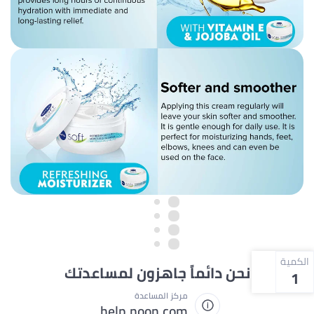
الكمية
نحن دائماً جاهزون لمساعدتك
1
مركز المساعدة
help.noon.com