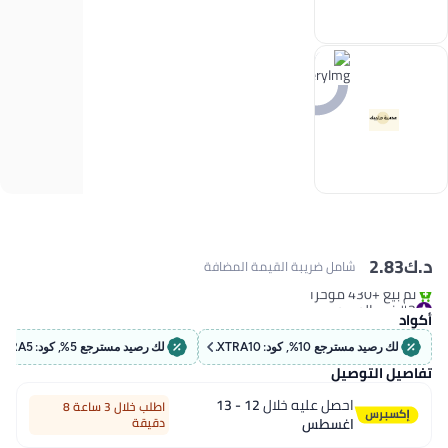
#2 في الجسم
د.ك‏
2.83
شامل ضريبة القيمة المضافة
بتخلّص بسرعة
تم بيع +430 مؤخرًا
#2 في الجسم
أكواد
لك رصيد مسترجع 10%, كود: EXTRA10
لك رصيد مسترجع 5%, كود: EXTRA5
تفاصيل التوصيل
احصل عليه خلال
12 - 13
اطلب خلال 3 ساعة 8
اغسطس
دقيقة