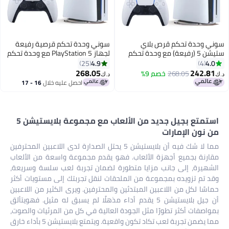
سوني وحدة تحكم قرص بلاي
سوني وحدة تحكم قرصية رفيعة
ستيشن 5 (رفيعة) مع وحدة تحكم
لجهاز PlayStation 5 مع وحدة تحكم
لاسلكية إضافية - أبيض
لاسلكية إضافية
4.9
4.0
25
4
268.05
242.81
268.05
خصم 9%
د.ك‏
د.ك‏
احصل عليه خلال
16 - 17
اغسطس
استمتع بجيل جديد من الألعاب مع مجموعة بلايستيشن 5
من نون الإمارات
مما لا شك فيه أن بلايستيشن 5 يحتل الصدارة لدى اللاعبين المحترفين
مقارنة بجميع أجهزة الألعاب. فهو يقدم مجموعة واسعة من الألعاب
الشهيرة، إلى جانب مزايا متطورة لضمان تجربة لعب سلسة وسريعة،
وقد تم تزويده بمجموعة من الملحقات لنقل تجربتك إلى مستويات أكثر
حماسًا لكل من اللاعبين المبتدئين والمحترفين. ويرى الكثير من اللاعبين
أن جيل بلايستيشن 5 يقدم أداء مذهلًا لم يسبق له مثيل. فهويتألق
بمواصفات أكثر تطورًا مثل الجودة العالية في كل من المرئيات والصوت،
مما يضمن تجربة لعب تكاد تكون واقعية. ويتمتع بلايستيشن 5 بأداء خارق