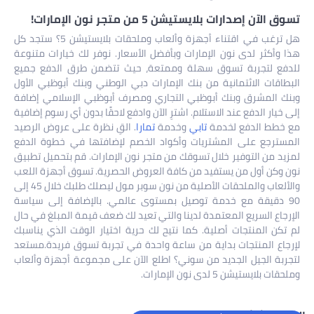
تسوق الآن إصدارات بلايستيشن 5 من متجر نون الإمارات!
هل ترغب في اقتناء أجهزة وألعاب وملحقات بلايستيشن 5؟ ستجد كل
هذا وأكثر لدى نون الإمارات وبأفضل الأسعار. نوفر لك خيارات متنوعة
للدفع لتجربة تسوق سهلة وممتعة، حيث تتضمن طرق الدفع جميع
البطاقات الائتمانية من بنك الإمارات دبي الوطني وبنك أبوظبي الأول
وبنك المشرق وبنك أبوظبي التجاري ومصرف أبوظبي الإسلامي إضافة
إلى خيار الدفع عند الاستلام. اشترِ الآن وادفع لاحقًا بدون أي رسوم إضافية
مع خطط الدفع لخدمة
تابي
وخدمة
تمارا
. القِ نظرة على عروض الرصيد
المسترجع على المشتريات وأكواد الخصم لإضافتها في خطوة الدفع
لمزيد من التوفير خلال تسوقك من متجر نون الإمارات. قم بتحميل تطبيق
نون وكن أول من يستفيد من كافة العروض الحصرية. تسوق أجهزة اللعب
والألعاب والملحقات الأصلية من نون سوبر مول ليصلك طلبك خلال 45 إلى
90 دقيقة مع خدمة توصيل بمستوى عالمي. بالإضافة إلى سياسة
الإرجاع السريع المعتمدة لدينا والتي تعيد لك ضعف قيمة المبلغ في حال
لم تكن المنتجات أصلية. كما نتيح لك حرية اختيار الوقت الذي يناسبك
لإرجاع المنتجات بداية من ساعة واحدة في تجربة تسوق فريدة.مستعد
لتجربة الجيل الجديد من سوني؟ اطلع الآن على مجموعة أجهزة وألعاب
وملحقات بلايستيشن 5 لدى نون الإمارات.