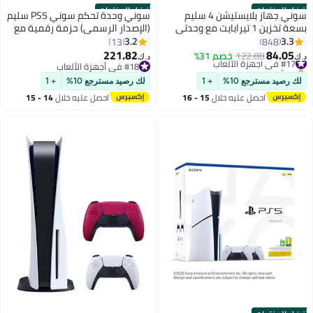
أفضل المنتجات
أفضل المنتجات
سوني جهاز بلايستيشن 4 سليم
سوني وحدة تحكم سوني PS5 سليم
بسعة تخزين 1 تيرابايت مع وحدتي
(الإصدار الرسمي) حزمة رقمية مع
تحكم لاسلكية DUALSHOCK 4
وحدات تحكم دوال سينس لاسلكية
3.2
3.3
13
848
إضافية
221.82
84.05
#17 في أجهزة الألعاب
122.88
خصم 31%
د.ك‏
د.ك‏
بتخلّص بسرعة
#18 في أجهزة الألعاب
#17 في أجهزة الألعاب
#18 في أجهزة الألعاب
لك رصيد مسترجع 10%
+ 1
لك رصيد مسترجع 10%
+ 1
احصل عليه خلال
15 - 16
احصل عليه خلال
14 - 15
اغسطس
اغسطس