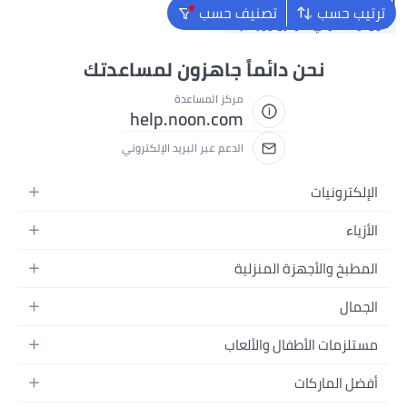
البحث الشائع
ترتيب حسب
تصنيف حسب
كول أوف ديوتي: مودرن وورفير 3
نحن دائماً جاهزون لمساعدتك
مركز المساعدة
help.noon.com
الدعم عبر البريد الإلكتروني
الإلكترونيات
الجوالات
الأزياء
التابلت
أزياء نسائية
المطبخ والأجهزة المنزلية
اللابتوبات
أزياء رجالية
الحمام
الأجهزة المنزلية
الجمال
أزياء البنات
ديكور البيت
الكاميرات
العطور
أزياء الأولاد
مستلزمات الأطفال والألعاب
المطبخ والسفرة
التلفزيونات
المكياج
الساعات
الحفاضات
أدوات وتحسين المنزل
السماعات
أفضل الماركات
العناية بالشعر
المجوهرات
وسائل تنقل الأطفال
المفارش