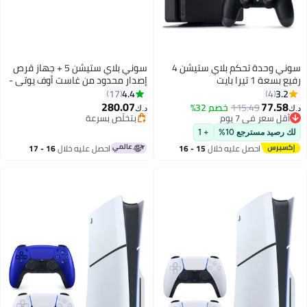
سوني وحدة تحكم بلاي ستيشن 4
سوني بلاي ستيشن 5 + جهاز قرص
رفيع بسعة 1 تيرا بايت
إصدار محدود من غاست أوف يوتي -
نسخة الإمارات
4.4
3.2
17
4
280.07
77.58
115.49
خصم 32%
د.ك‏
د.ك‏
أقل سعر في 7 يوم
بتخلّص بسرعة
أقل سعر في 7 يوم
بتخلّص بسرعة
لك رصيد مسترجع 10%
+ 1
احصل عليه خلال
15 - 16
احصل عليه خلال
16 - 17
اغسطس
اغسطس