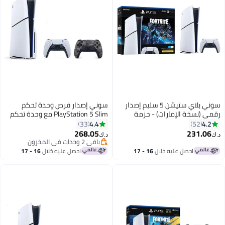
سوني بلاي ستيشن 5 سليم إصدار
سوني إصدار قرص وحدة تحكم
رقمي (نسخة الإمارات) - حزمة
PlayStation 5 Slim مع وحدة تحكم
فورتنايت كوبالت ستار
مموهة باللون الرمادي الإضافي
4.4
4.2
33
52
268.05
231.06
د.ك‏
د.ك‏
باقي 2 وحدات في المخزون
باقي 2 وحدات في المخزون
احصل عليه خلال
16 - 17
احصل عليه خلال
16 - 17
اغسطس
اغسطس