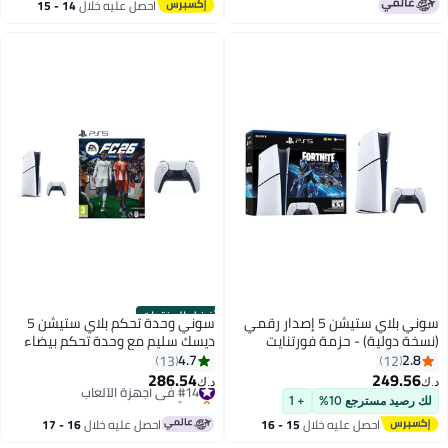
احصل عليه خلال
14 - 15
اغسطس
أفضل المنتجات
سوني بلاي ستيشن 5 إصدار رقمي
سوني وحدة تحكم بلاي ستيشن 5
(نسخة دولية) - حزمة فورتنايت
ديسك سليم مع وحدة تحكم بيضاء
نجمة الكوبالت
إضافية و FC 26 - (نسخة دولية)
4.7
2.8
13
12
286.54
249.56
#14 في أجهزة الألعاب
د.ك‏
د.ك‏
بتخلّص بسرعة
لك رصيد مسترجع 10%
+ 1
#14 في أجهزة الألعاب
احصل عليه خلال
15 - 16
احصل عليه خلال
16 - 17
اغسطس
اغسطس