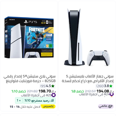
سوني جهاز الألعاب بلايستيشن 5
سوني بلاي ستيشن®5 إصدار رقمي
إصدار الأقراص مع ذراع تحكم (نسخة
825GB – حزمة فورتنايت فلوارينغ
الإمارات العربية المتحدة)
كاوس
4.5
3.8
95
260
198.70
194.08
#24 في أجهزة الألعاب
212.57
خصم 8%
221.82
خصم 10%
د.ك‏
د.ك‏
بتخلّص بسرعة
#29 في أجهزة الألعاب
#24 في أجهزة الألعاب
#29 في أجهزة الألعاب
لك رصيد مسترجع 10%
+ 1
احصل عليه خلال
14 - 15
اغسطس