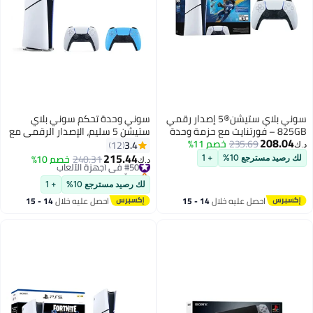
سوني بلاي ستيشن®5 إصدار رقمي
سوني وحدة تحكم سوني بلاي
825GB – فورتنايت مع حزمة وحدة
ستيشن 5 سليم، الإصدار الرقمي مع
208.04
تحكم بيضاء إضافية
235.69
خصم 11%
وحدة تحكم زرقاء إضافية
3.4
12
د.ك‏
215.44
#50 في أجهزة الألعاب
240.31
خصم 10%
لك رصيد مسترجع 10%
+ 1
د.ك‏
بتخلّص بسرعة
#50 في أجهزة الألعاب
لك رصيد مسترجع 10%
+ 1
احصل عليه خلال
14 - 15
احصل عليه خلال
14 - 15
اغسطس
اغسطس