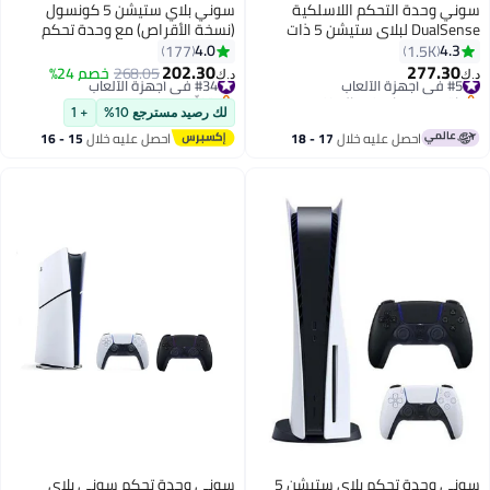
أفضل المنتجات
سوني وحدة التحكم اللاسلكية
سوني بلاي ستيشن 5 كونسول
DualSense لبلاي ستيشن 5 ذات
(نسخة الأقراص) مع وحدة تحكم
القرص النحيف (الإصدار الدولي)
لاسلكية إضافية - اللون الأحمر
4.0
4.3
177
1.5K
202.30
277.30
#5 في أجهزة الألعاب
#34 في أجهزة الألعاب
268.05
خصم 24%
د.ك‏
د.ك‏
باقي 1 وحدات في المخزون
بتخلّص بسرعة
#5 في أجهزة الألعاب
#34 في أجهزة الألعاب
لك رصيد مسترجع 10%
+ 1
احصل عليه خلال
17 - 18
احصل عليه خلال
15 - 16
اغسطس
اغسطس
سوني وحدة تحكم بلاي ستيشن 5
سوني وحدة تحكم سوني بلاي