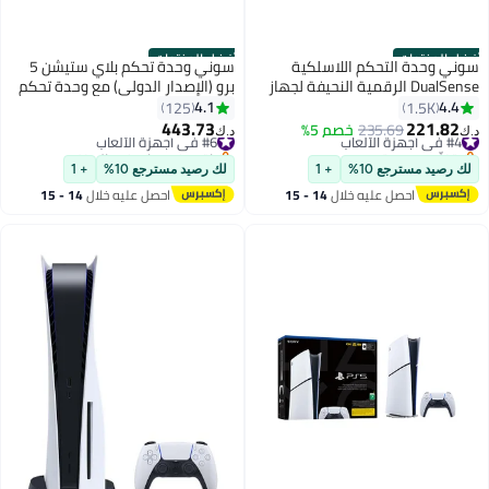
أفضل المنتجات
أفضل المنتجات
سوني وحدة التحكم اللاسلكية
سوني وحدة تحكم بلاي ستيشن 5
DualSense الرقمية النحيفة لجهاز
برو (الإصدار الدولي) مع وحدة تحكم
PlayStation 5 (الإصدار الدولي)
4.1
4.4
125
1.5K
443.73
221.82
#4 في أجهزة الألعاب
235.69
خصم 5%
#6 في أجهزة الألعاب
د.ك‏
د.ك‏
بتخلّص بسرعة
باقي 4 وحدات في المخزون
#4 في أجهزة الألعاب
#6 في أجهزة الألعاب
لك رصيد مسترجع 10%
+ 1
لك رصيد مسترجع 10%
+ 1
احصل عليه خلال
14 - 15
احصل عليه خلال
14 - 15
اغسطس
اغسطس