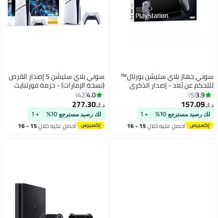
سوني جهاز بلاي ستيشن بورتال™
سوني بلاي ستيشن 5 إصدار القرص
للتحكم عن بُعد - إصدار الذكرى
(نسخة الإمارات) - حزمة فورتنايت
الثلاثين المحدود
كوبالت ستار
4.0
3.9
42
5
277.30
157.09
د.ك‏
د.ك‏
لك رصيد مسترجع 10%
+ 1
لك رصيد مسترجع 10%
+ 1
احصل عليه خلال
15 - 16
احصل عليه خلال
15 - 16
اغسطس
اغسطس