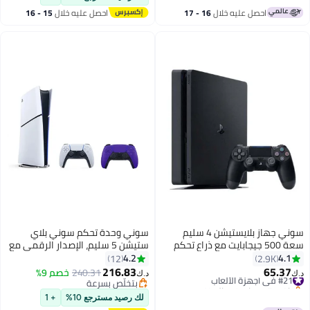
احصل عليه خلال
16 - 17
احصل عليه خلال
15 - 16
اغسطس
اغسطس
سوني جهاز بلايستيشن 4 سليم
سوني وحدة تحكم سوني بلاي
سعة 500 جيجابايت مع ذراع تحكم
ستيشن 5 سليم، الإصدار الرقمي مع
وحدة تحكم أرجوانية إضافية
4.2
4.1
12
2.9K
216.83
65.37
#21 في أجهزة الألعاب
240.31
خصم 9%
د.ك‏
د.ك‏
باقي 5 وحدات في المخزون
بتخلّص بسرعة
#21 في أجهزة الألعاب
بتخلّص بسرعة
لك رصيد مسترجع 10%
+ 1