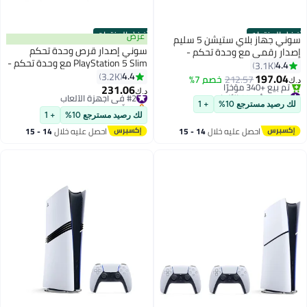
أفضل المنتجات
أفضل المنتجات
عرض
سوني جهاز بلاي ستيشن 5 سليم
سوني إصدار قرص وحدة تحكم
إصدار رقمي مع وحدة تحكم -
PlayStation 5 Slim مع وحدة تحكم -
موديل جديد 2023 (الإصدار الدولي)
4.4
3.1K
موديل جديد 2023 (الإصدار الدولي)
4.4
3.2K
197.04
212.57
خصم 7%
د.ك‏
231.06
#1 في أجهزة الألعاب
#2 في أجهزة الألعاب
د.ك‏
باقي 10 وحدات في المخزون
بتخلّص بسرعة
لك رصيد مسترجع 10%
+ 1
تم بيع +340 مؤخرًا
#2 في أجهزة الألعاب
لك رصيد مسترجع 10%
+ 1
#1 في أجهزة الألعاب
احصل عليه خلال
14 - 15
احصل عليه خلال
14 - 15
اغسطس
اغسطس