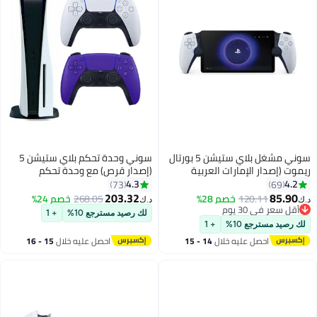
سوني مشغل بلاي ستيشن 5 بورتال
سوني وحدة تحكم بلاي ستيشن 5
ريموت (إصدار الإمارات العربية
(إصدار قرص) مع وحدة تحكم
المتحدة)
لاسلكية إضافية - أرجواني
4.3
4.2
73
69
203.32
85.90
120.11
خصم 28%
268.05
خصم 24%
د.ك‏
د.ك‏
أقل سعر في 30 يوم
لك رصيد مسترجع 10%
+ 1
أقل سعر في 30 يوم
لك رصيد مسترجع 10%
+ 1
احصل عليه خلال
14 - 15
احصل عليه خلال
15 - 16
اغسطس
اغسطس