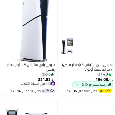
سوني بلاي ستيشن 5 (إصدار قرص)
سوني بلاي ستيشن 5 سليم إصدار
+ جراند ثيفت أوتو V
رقمي
5.0
4.3
3
87
221.82
194.08
د.ك‏
د.ك‏
#42 في أجهزة الألعاب
لك رصيد مسترجع 10%
+ 1
#42 في أجهزة الألعاب
احصل عليه خلال
15 - 16
احصل عليه خلال
16 - 17
اغسطس
اغسطس