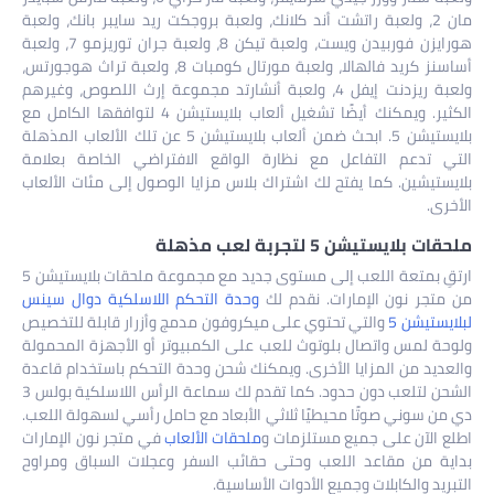
مان 2، ولعبة راتشت أند كلانك، ولعبة بروجكت ريد سايبر بانك، ولعبة
هورايزن فوربيدن ويست، ولعبة تيكن 8، ولعبة جران توريزمو 7، ولعبة
أساسنز كريد فالهالا، ولعبة مورتال كومبات 8، ولعبة تراث هوجورتس،
ولعبة ريزدنت إيفل 4، ولعبة أنشارتد مجموعة إرث اللصوص، وغيرهم
الكثير. ويمكنك أيضًا تشغيل ألعاب بلايستيشن 4 لتوافقها الكامل مع
بلايستيشن 5. ابحث ضمن ألعاب بلايستيشن 5 عن تلك الألعاب المذهلة
التي تدعم التفاعل مع نظارة الواقع الافتراضي الخاصة بعلامة
بلايستيشين. كما يفتح لك اشتراك بلاس مزايا الوصول إلى مئات الألعاب
الأخرى.
ملحقات بلايستيشن 5 لتجربة لعب مذهلة
ارتقِ بمتعة اللعب إلى مستوى جديد مع مجموعة ملحقات بلايستيشن 5
من متجر نون الإمارات. نقدم لك
وحدة التحكم اللاسلكية دوال سينس
لبلايستيشن 5
والتي تحتوي على ميكروفون مدمج وأزرار قابلة للتخصيص
ولوحة لمس واتصال بلوتوث للعب على الكمبيوتر أو الأجهزة المحمولة
والعديد من المزايا الأخرى. ويمكنك شحن وحدة التحكم باستخدام قاعدة
الشحن لتلعب دون حدود. كما تقدم لك سماعة الرأس اللاسلكية بولس 3
دي من سوني صوتًا محيطيًا ثلاثي الأبعاد مع حامل رأسي لسهولة اللعب.
اطلع الآن على جميع مستلزمات و
ملحقات الألعاب
في متجر نون الإمارات
بداية من مقاعد اللعب وحتى حقائب السفر وعجلات السباق ومراوح
التبريد والكابلات وجميع الأدوات الأساسية.