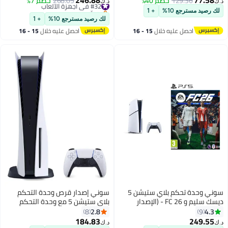
246.88
77.58
129.36
خصم 40%
#32 في أجهزة الألعاب
268.05
خصم 7%
د.ك‏
د.ك‏
بتخلّص بسرعة
لك رصيد مسترجع 10%
+ 1
#32 في أجهزة الألعاب
لك رصيد مسترجع 10%
+ 1
احصل عليه خلال
15 - 16
احصل عليه خلال
15 - 16
اغسطس
اغسطس
سوني وحدة تحكم بلاي ستيشن 5
سوني إصدار قرص وحدة التحكم
ديسك سليم و FC 26 - (الإصدار
بلاي ستيشن 5 مع وحدة التحكم
الدولي)
2.8
4.3
8
9
184.83
249.55
د.ك‏
د.ك‏