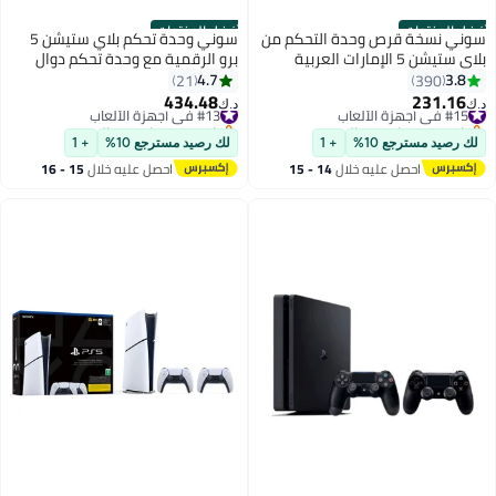
أفضل المنتجات
أفضل المنتجات
سوني نسخة قرص وحدة التحكم من
سوني وحدة تحكم بلاي ستيشن 5
بلاي ستيشن 5 الإمارات العربية
برو الرقمية مع وحدة تحكم دوال
المتحدة مع وحدة تحكم - موديل
سينس اللاسلكية - حزمة مزدوجة
4.7
3.8
21
390
جديد 2023
[نموذج 2024 الجديد] - النسخة
434.48
231.16
#15 في أجهزة الألعاب
#13 في أجهزة الألعاب
د.ك‏
د.ك‏
الدولية
باقي 6 وحدات في المخزون
باقي 2 وحدات في المخزون
#15 في أجهزة الألعاب
#13 في أجهزة الألعاب
لك رصيد مسترجع 10%
+ 1
لك رصيد مسترجع 10%
+ 1
احصل عليه خلال
14 - 15
احصل عليه خلال
15 - 16
اغسطس
اغسطس