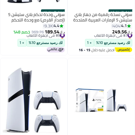
أفضل المنتجات
أفضل المنتجات
سوني نسخة رقمية من جهاز بلاي
سوني وحدة تحكم بلاي ستيشن 5
ستيشن 5 الإمارات العربية المتحدة
(إصدار القرص) مع وحدة التحكم
مع وحدة تحكم - موديل جديد 2023
4.4
4.1
9.3K
404
189.54
249.56
#7 في أجهزة الألعاب
#9 في أجهزة الألعاب
369.76
خصم 48%
د.ك‏
د.ك‏
باقي 2 وحدات في المخزون
باقي 8 وحدات في المخزون
#7 في أجهزة الألعاب
#9 في أجهزة الألعاب
لك رصيد مسترجع 10%
+ 1
لك رصيد مسترجع 10%
+ 1
احصل عليه خلال
15 - 16
اغسطس