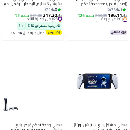
(إصدار قرص) مع وحدة تحكم
ستيشن 5 سليم، الإصدار الرقمي مع
لاسلكية إضافية - أسود
وحدة تحكم سوداء إضافية
4.0
4.1
21
433
217.20
196.11
268.05
خصم 26%
#23 في أجهزة الألعاب
231.06
خصم 5%
د.ك‏
د.ك‏
#30 في أجهزة الألعاب
بتخلّص بسرعة
أقل سعر في 7 يوم
#23 في أجهزة الألعاب
لك رصيد مسترجع 10%
+ 1
بتخلّص بسرعة
احصل عليه خلال
14 - 15
#30 في أجهزة الألعاب
اغسطس
سوني مشغل بلاي ستيشن بورتال
سوني وحدة تحكم قرص بلاي