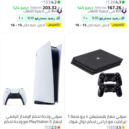
لاسلكية إضافية - أزرق/أسود
4.2
4.3
153
1.2K
203.32
167.26
#20 في أجهزة الألعاب
305.04
خصم 45%
#44 في أجهزة الألعاب
268.05
خصم 24%
د.ك‏
د.ك‏
باقي 5 وحدات في المخزون
بتخلّص بسرعة
#20 في أجهزة الألعاب
#44 في أجهزة الألعاب
لك رصيد مسترجع 10%
+ 1
لك رصيد مسترجع 10%
+ 1
احصل عليه خلال
15 - 16
احصل عليه خلال
15 - 16
اغسطس
اغسطس
سوني جهاز بلايستيشن 4 برو سعة 1
سوني وحدة تحكم الإصدار الرقمي
تيرابايت مع ذراعيّ تحكم دوال شوك
لجهاز PlayStation 5 مع وحدة تحكم
(الإصدار الدولي)
2.5
3.5
13
165