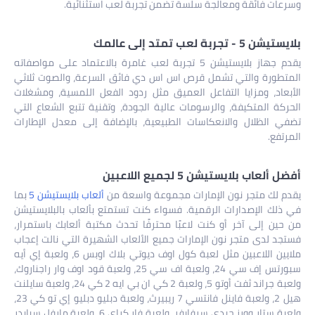
وسرعات فائقة ومعالجة سلسة تضمن تجربة لعب استثنائية.
بلايستيشن 5 - تجربة لعب تمتد إلى عالمك
يقدم جهاز بلايستيشن 5 تجربة لعب غامرة بالاعتماد على مواصفاته
المتطورة والتي تشمل قرص اس اس دي فائق السرعة، والصوت ثلاثي
الأبعاد، ومزايا التفاعل العميق مثل ردود الفعل اللمسية، ومشغلات
الحركة المتكيفة، والرسومات عالية الجودة، وتقنية تتبع الشعاع التي
تضفي الظلال والانعكاسات الطبيعية، بالإضافة إلى معدل الإطارات
المرتفع.
أفضل ألعاب بلايستيشن 5 لجميع اللاعبين
يقدم لك متجر نون الإمارات مجموعة واسعة من
ألعاب بلايستيشن 5
بما
في ذلك الإصدارات الرقمية. فسواء كنت تستمتع بألعاب بالبلايستيشن
من حين إلى آخر أو كنت لاعبًا محترفًا تحدث مكتبة ألعابك باستمرار،
فستجد لدى متجر نون الإمارات جميع الألعاب الشهيرة التي نالت إعجاب
ملايين اللاعبين مثل لعبة كول اوف ديوتي بلاك اوبس 6، ولعبة إي أيه
سبورتس إف سي 24، ولعبة اف سي 25، ولعبة قود اوف وار راجناروك،
ولعبة جراند ثفت أوتو 5، ولعبة 2 كي ان بي ايه 2 كي 24، ولعبة سايلنت
هيل 2، ولعبة فاينل فانتسي 7 ريبيرث، ولعبة دبليو دبليو إي تو كي 23،
ولعبة ستار وورز جيدي سرفايفر، ولعبة فار كراي 6، ولعبة مارفل سبايدر