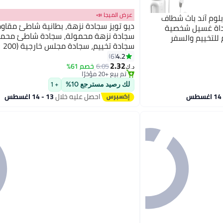
عرض الميجا 📣
بلوم آند باث شطاف
ديو تويز سجادة نزهة، بطانية شاطئ مقاوم
أداة غسيل شخصية
سجادة نزهة محمولة، سجادة شاطئ محمو
للتخييم والسفر
#10 في أثاث التخييم
تصميم مستوحى من الطراز العربي (نقش 
4.2
6
أقل سعر في السنة
2.32
6.05
خصم 61%
تم بيع +20 مؤخرًا
د.ك‏
#10 في أثاث التخييم
لك رصيد مسترجع 10%
+ 1
احصل عليه خلال
13 - 14 اغسطس