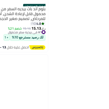
أفضل المنتجات
بلوم آند باث بيديه السفر من 
محمول قابل لإعادة الشحن، 
للمرحاض، تصميم صغير الحجم 
4.8
10
15.13
19.16
خصم 21%
#1 في بيديه سفر محمول
د.ك‏
أقل سعر في 30 يوم
باقي 3 وحدات في المخزون
لك رصيد مسترجع 10%
+ 1
تم بيع +50 مؤخرًا
#1 في بيديه سفر محمول
احصل عليه خلال
13 - 14 اغسطس