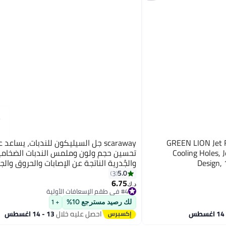
GREEN LION Jet Fl
scaraway جل السيليكون للندبات، يساعد
Cooling Holes, 
تحسين حجم ولون وملمس الندبات الضخامي
Design, 
والجُدرية الناتجة عن الإصابات والحروق والج
مقاوم للماء، 10 جرام (0.35 أونصة)
5.0
3
6.75
#4 في طقم الإسعافات الأولية
د.ك‏
تم بيع +40 مؤخرًا
#4 في طقم الإسعافات الأولية
لك رصيد مسترجع 10%
+ 1
احصل عليه خلال
13 - 14 اغسطس