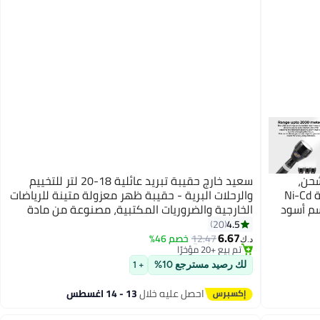
دة الشحن،
سعيد خارج ​حقيبة تبريد عائلية 18-20 لتر للتخييم
هيكل من الألومنيوم CREE LED مع بطارية Ni-Cd
والرحلات البرية - حقيبة ظهر معزولة متينة للرياضات
الخارجية والضروريات المكتبية، مصنوعة من مادة
#3 في حقائب الظهر وحقائب اليد
EVA سميكة عالية الجودة مع إغلاق محكم وسطح
4.5
20
أقل سعر في 7 يوم
6.67
سهل التنظيف - تخزين قابل للطي ومحمول للنزهات
12.47
خصم 46%
تم بيع +20 مؤخرًا
د.ك‏
العائلية وإعداد وجبات المخيمات والضروريات
#3 في حقائب الظهر وحقائب اليد
التعليمية (أخضر غامق بطبقة عازلة)
لك رصيد مسترجع 10%
+ 1
احصل عليه خلال
13 - 14 اغسطس