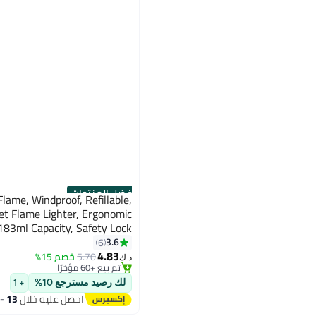
أفضل المنتجات
ame, Windproof, Refillable,
Jet Flame Lighter, Ergonomic
183ml Capacity, Safety Lock
#1 في ولاعة ومشعلات
3.6
6
أقل سعر في 7 يوم
4.83
5.70
خصم 15%
تم بيع +60 مؤخرًا
د.ك‏
#1 في ولاعة ومشعلات
لك رصيد مسترجع 10%
+ 1
احصل عليه خلال
13 - 14 اغسطس