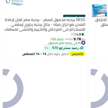
أفضل المنتجات
اد للانزلاق
DEXO بيديه محمول للسفر - بيديه سفر قابل لإعادة
تسلق
الشحن مع خزان مياه - بخاخ بيديه يدوي إسلامي
للاستخدام في المرحاض والتخييم والمشي لمسافات
طويلة والأنشطة الخارجية - صغير الحجم وخفيف
4.8
15
9.78
الوزن وسهل الحمل وصحي
14.02
خصم 30%
#2 في بيديه سفر محمول
د.ك‏
تم بيع +20 مؤخرًا
#2 في بيديه سفر محمول
لك رصيد مسترجع 10%
+ 1
احصل عليه خلال
13 - 14 اغسطس