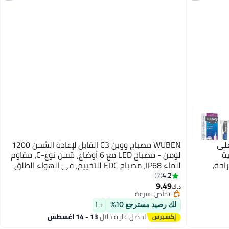
 على
WUBEN مصباح ووبن C3 القابل لإعادة الشحن 1200
ة
لومن - مصباح LED مع 6 أوضاع، شحن نوع-C، مقاوم
راحة،
للماء IP68، مصباح EDC للتخييم، في الهواء الطلق
والاستخدام الطارئ، أخضر
4.2
7
9.49
بتخلّص بسرعة
د.ك‏
تم بيع +10 مؤخرًا
بتخلّص بسرعة
لك رصيد مسترجع 10%
+ 1
احصل عليه خلال
13 - 14 اغسطس