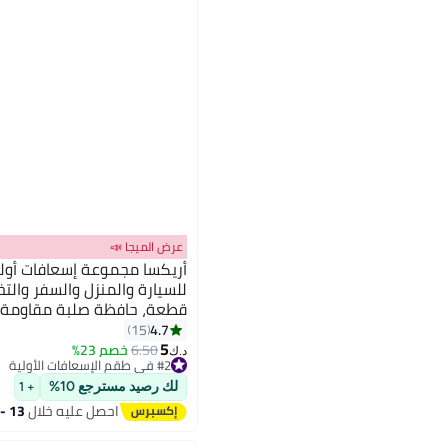
عرض الميجا 📣
أريكسا مجموعة إسعافات أولي
قطعة، حافظة صلبة مقاومة ل
للطوارئ العامة - مثالية للبقا
4.7
15
5
والمركبات، والقوارب، والريا
6.50
خصم 23%
د.ك‏
#2 في طقم الإسعافات الأولية
طويلة، والمكتب
#2 في طقم الإسعافات الأولية
لك رصيد مسترجع 10%
+ 1
احصل عليه خلال
13 - 14 اغسطس