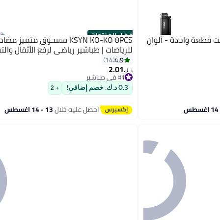
أفضل المنتجات
 قطعة واحدة - ألوان
KSYN KO-KO 8PCS مسحوق متميز مض
للرياضات | طباشير رياضي لرفع الأثقال وال
4.9
14
2.01
د.ك‏
#1 في طباشير
#1 في طباشير
0.3 د.ك. خصم إضافي!
+ 2
احصل عليه خلال
13 - 14 اغسطس