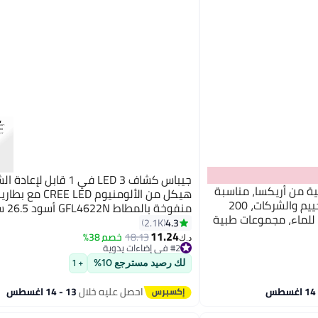
جيباس كشاف LED 3 في 1 قابل لإعا
ة من أريكسا، مناسبة
للسيارة والمنزل والسفر والتخييم والشركات، 200
منفوخة بالمطاط GFL4622N أسود 26.5 سم أسود
لماء، مجموعات طبية
4.3
2.1K
ء على قيد الحياة،
11.24
18.13
خصم 38%
#2 في إضاءات يدوية
د.ك‏
ضة، والمشي لمسافات
تم بيع +30 مؤخرًا
#2 في إضاءات يدوية
لك رصيد مسترجع 10%
+ 1
احصل عليه خلال
13 - 14 اغسطس