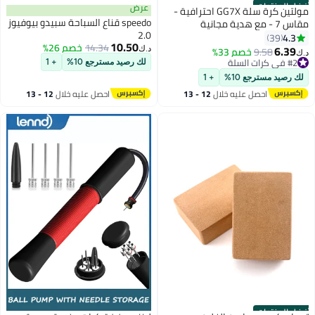
أفضل المنتجات
عرض
مولتين كرة سلة GG7X احترافية -
speedo قناع السباحة سبيدو بيوفيوز
مقاس 7 - مع هدية مجانية
2.0
4.3
39
10.50
14.34
خصم 26%
6.39
9.58
خصم 33%
د.ك‏
د.ك‏
#2 في كرات السلة
لك رصيد مسترجع 10%
+ 1
#2 في كرات السلة
لك رصيد مسترجع 10%
+ 1
احصل عليه خلال
12 - 13
احصل عليه خلال
12 - 13
اغسطس
اغسطس
أفضل المنتجات