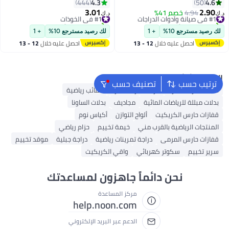
4.3
4.6
444
50
3.01
2.90
#1 في صيانة وأدوات الدراجات
4.94
خصم 41%
#1 في الخوذات
د.ك‏
د.ك‏
تم بيع +80 مؤخرًا
تم بيع +70 مؤخرًا
#1 في صيانة وأدوات الدراجات
#1 في الخوذات
لك رصيد مسترجع 10%
+ 1
لك رصيد مسترجع 10%
+ 1
احصل عليه خلال
12 - 13
احصل عليه خلال
12 - 13
اغسطس
اغسطس
البحث الشائع
ترتيب حسب
تصنيف حسب
شباك الكرة الطائرة
كرات الكرة الطائرة
حقائب رياضية
بدلات مبللة للرياضات المائية
مجاديف
بدلات الساونا
قفازات حارس الكريكيت
ألواح التوازن
أكياس نوم
المنتجات الرياضية بالقرب مني
خيمة تخييم
حزام رياضي
قفازات حارس المرمى
دراجة تمرينات رياضية
دراجة جبلية
موقد تخييم
سرير تخييم
سكوتر كهربائي
واقي الكريكيت
نحن دائماً جاهزون لمساعدتك
مركز المساعدة
help.noon.com
الدعم عبر البريد الإلكتروني