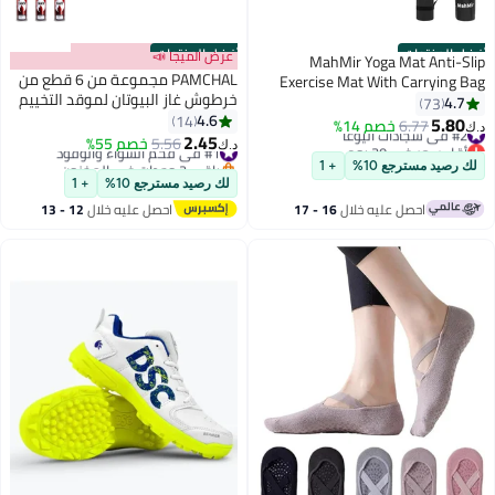
أفضل المنتجات
أفضل المنتجات
عرض الميجا 📣
MahMir Yoga Mat Anti-Slip
PAMCHAL مجموعة من 6 قطع من
Exercise Mat With Carrying Bag
خرطوش غاز البيوتان لموقد التخييم
Fitness Mat For Pilates
4.7
73
المحمول وموقد النزهات
4.6
14
183Cm*61Cm*6Mm Thickness
5.80
#2 في سجادات اليوغا
6.77
خصم 14%
د.ك‏
2.45
For Woman Man Beginners
أقل سعر في 30 يوم
#1 في فحم الشواء والوقود
5.56
خصم 55%
د.ك‏
#2 في سجادات اليوغا
Black+Light Grey
باقي 2 وحدات في المخزون
لك رصيد مسترجع 10%
+ 1
#1 في فحم الشواء والوقود
لك رصيد مسترجع 10%
+ 1
احصل عليه خلال
16 - 17
احصل عليه خلال
12 - 13
اغسطس
اغسطس