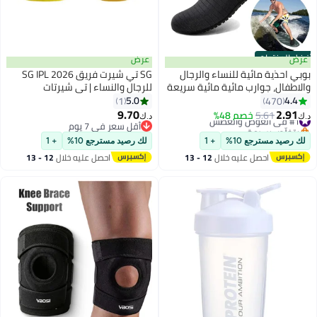
أفضل المنتجات
عرض
عرض
بوبي احذية مائية للنساء والرجال
SG تي شيرت فريق SG IPL 2026
والاطفال، جوارب مائية مائية سريعة
للرجال والنساء | تي شيرتات
الجفاف سهلة الارتداء للسباحة
مطبوعة تشيناي
5.0
4.4
1
470
والشاطئ والغطس وركوب الامواج
9.70
2.91
#1 في الغوص والغطس
5.61
خصم 48%
د.ك‏
د.ك‏
والتجديف والشاطئ والمشي
بتخلّص بسرعة
أقل سعر في 7 يوم
#1 في الغوص والغطس
واليوغا
أقل سعر في 7 يوم
لك رصيد مسترجع 10%
+ 1
لك رصيد مسترجع 10%
+ 1
احصل عليه خلال
12 - 13
احصل عليه خلال
12 - 13
اغسطس
اغسطس