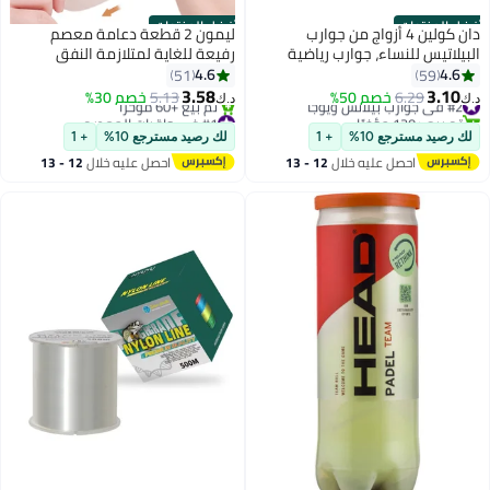
أفضل المنتجات
أفضل المنتجات
دان كولين 4 أزواج من جوارب
ليمون 2 قطعة دعامة معصم
البيلاتيس للنساء، جوارب رياضية
رفيعة للغاية لمتلازمة النفق
لليوجا غير قابلة للانزلاق لمستشفى
الرسغي، تدليك بنقاط مرتفعة،
4.6
4.6
51
59
باري الباليه حافي القدمين
أربطة معصم مرنة لالتهاب المفاصل
3.58
3.10
#2 في جوارب بيلاتس ويوجا
6.29
خصم 50%
5.13
خصم 30%
د.ك‏
د.ك‏
والتهاب الأوتار، أشرطة معصم
تم بيع +120 مؤخرًا
#1 في واقيات المعصم
#2 في جوارب بيلاتس ويوجا
بتخلّص بسرعة
داعمة، تخفيف الألم، ضغط ودعم
لك رصيد مسترجع 10%
+ 1
لك رصيد مسترجع 10%
+ 1
تم بيع +60 مؤخرًا
لعشاق اللياقة البدنية (برتقالي بيج)
احصل عليه خلال
12 - 13
احصل عليه خلال
12 - 13
#1 في واقيات المعصم
اغسطس
اغسطس