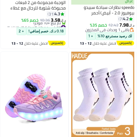
أفضل المنتجات
عرض
الوجبة مجموعة من 2 قبعات
speedo نظارات سباحة سبيدو
محبوكة شتوية للرجال مع غطاء
بيوفيوز 2.0 - أبيض/أحمر
للأذنين ومجموعة تدفئة للرقبة في
4.3
31
4.2
7
الهواء الطلق قبعات محبوكة دافئة
3.58
10.36
خصم 65%
د.ك‏
7.98
مع قبعات بيني مبطنة بالصوف
12.42
خصم 35%
#1 في معدات الحماية للرياضات الشتوية
د.ك‏
باقي 1 وحدات في المخزون
للنساء
أقل سعر في السنة
0.18 د.ك. خصم إضافي!
+ 2
باقي 1 وحدات في المخزون
تم بيع +10 مؤخرًا
لك رصيد مسترجع 10%
+ 1
#1 في معدات الحماية للرياضات الشتوية
احصل عليه خلال
12 - 13
احصل عليه خلال
12 - 13
اغسطس
اغسطس