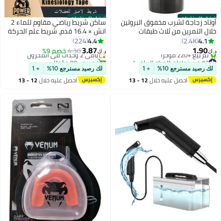
أفضل المنتجات
أفضل المنتجات
أوتاد زجاجة لشرب مخفوق البروتين
ساكن شريط رياضي مقاوم للماء 2
خلال التمرين من ثلاث طبقات
انش × 16.4 قدم، شريط علم الحركة
#1 في شريط كينيسيو
500ملليلتر
المقاوم للماء وجيد التهوية، 4 لفات،
4.4
4.1
224
2.4K
أقل سعر في 30 يوم
شريط رياضي مرن لتخفيف آلام
3.87
1.90
باقي 2 وحدات في المخزون
4.30
خصم 9%
د.ك‏
د.ك‏
العضلات، شريط للركبة لصالة الألعاب
#2 في زجاجات المياه الرياضية
تم بيع +90 مؤخرًا
بتخلّص بسرعة
#1 في شريط كينيسيو
الرياضية والجري والتنس والسباحة
لك رصيد مسترجع 10%
+ 1
لك رصيد مسترجع 10%
+ 1
تم بيع +220 مؤخرًا
وكرة القدم (أسود، البيج، وردي،
احصل عليه خلال
12 - 13
احصل عليه خلال
12 - 13
#2 في زجاجات المياه الرياضية
أزرق)
اغسطس
اغسطس