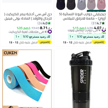
أفضل المنتجات
جيجيليلي جوارب اليوغا النسائية (5
دي أس سي أحذية بيمر للكريكيت |
أزواج) – مانعة للانزلاق للبيلاتس
للرجال والأولاد | المادة: بولي فينيل
والباري والباليه
كلورايد | أداء طويل الأمد | شبكة
4.0
4.7
24
31
مسامية لتحسين الأداء | للبنين
8.71
4.07
#1 في جوارب بيلاتس ويوجا
4.84
خصم 15%
13.45
خصم 35%
د.ك‏
د.ك‏
والرجال | خفيفة الوزن | متين
تم بيع +130 مؤخرًا
#3 في ملحقات لعبة الكريكيت
#1 في جوارب بيلاتس ويوجا
#3 في ملحقات لعبة الكريكيت
لك رصيد مسترجع 10%
+ 1
لك رصيد مسترجع 10%
+ 1
احصل عليه خلال
12 - 13
احصل عليه خلال
12 - 13
اغسطس
اغسطس