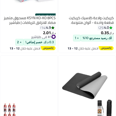
أفضل المنتجات
كريكيت ولاعة كلاسيك كريكيت
KSYN KO-KO 8PCS مسحوق متميز
قطعة واحدة - ألوان متنوعة.
مضاد للانزلاق للرياضات | طباشير
رياضي لرفع الأثقال والتسلق
4.9
4.0
14
25
2.01
0.35
د.ك‏
د.ك‏
#1 في طباشير
لك رصيد مسترجع 10%
+ 1
#1 في طباشير
0.3 د.ك. خصم إضافي!
+ 2
احصل عليه خلال
12 - 13
احصل عليه خلال
12 - 13
اغسطس
اغسطس