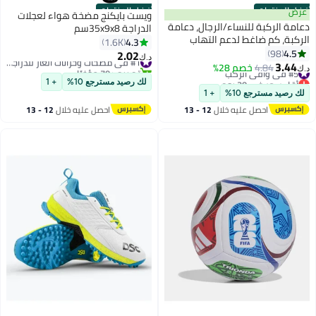
أفضل المنتجات
أفضل المنتجات
عرض
ويست بايكنج مضخة هواء لعجلات
دعامة الركبة للنساء/الرجال، دعامة
الدراجة 35x9x8سم
الركبة، كم ضاغط لدعم التهاب
4.3
1.6K
المفاصل، آلام المفاصل، إصابة
4.5
98
2.02
#1 في مضخات وخزانات الغاز للدراجات
د.ك‏
الأربطة، تمزق الغضروف المفصلي،
3.44
#5 في واقي الركب
4.84
خصم 28%
تم بيع +70 مؤخرًا
د.ك‏
الرباط الصليبي الأمامي، الرباط
أقل سعر في 30 يوم
#1 في مضخات وخزانات الغاز للدراجات
لك رصيد مسترجع 10%
+ 1
#5 في واقي الركب
الجانبي الإنسي، التهاب الأوتار،
لك رصيد مسترجع 10%
+ 1
الجري، القرفصاء، الرياضة، لون أسود
احصل عليه خلال
12 - 13
احصل عليه خلال
12 - 13
اغسطس
اغسطس