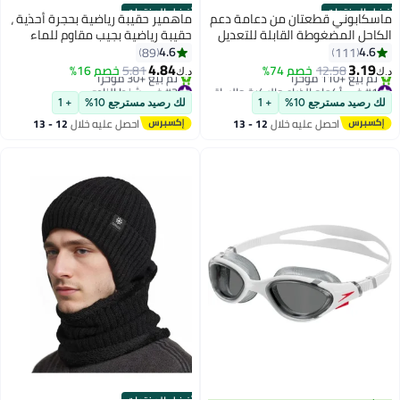
أفضل المنتجات
أفضل المنتجات
ماسكابوني قطعتان من دعامة دعم
ماهمير حقيبة رياضية بحجرة أحذية ،
الكاحل المضغوطة القابلة للتعديل
حقيبة رياضية بجيب مقاوم للماء
للكاحل لتشغيل كرة القدم الرياضية
للمناشف الرطبة ، حقيبة دفل للسفر
4.6
4.6
89
111
وكرة السلة
للرجال والنساء من MahMir (رمادي)
4.84
3.19
12.58
خصم 74%
5.81
خصم 16%
د.ك‏
د.ك‏
#1 في أكمام الذراع والركبة والساق
#2 في شنط النادي
بتخلّص بسرعة
أقل سعر في 30 يوم
لك رصيد مسترجع 10%
+ 1
لك رصيد مسترجع 10%
+ 1
تم بيع +110 مؤخرًا
تم بيع +30 مؤخرًا
احصل عليه خلال
12 - 13
احصل عليه خلال
12 - 13
#1 في أكمام الذراع والركبة والساق
#2 في شنط النادي
اغسطس
اغسطس