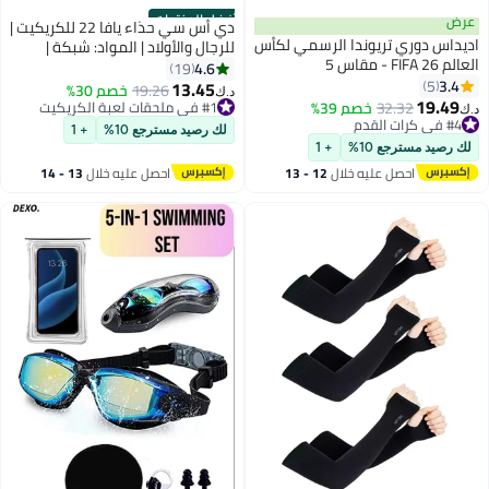
أفضل المنتجات
عرض
دي أس سي حذاء يافا 22 للكريكيت |
اديداس دوري تريوندا الرسمي لكأس
للرجال والأولاد | المواد: شبكة |
العالم FIFA 26 - مقاس 5
شبكة قابلة للتنفس | نعل غير قابل
4.6
19
3.4
5
للانزلاق لتحسين المتانة من أجل
13.45
19.26
خصم 30%
د.ك‏
19.49
الثبات
32.32
خصم 39%
#1 في ملحقات لعبة الكريكيت
د.ك‏
#4 في كرات القدم
#1 في ملحقات لعبة الكريكيت
لك رصيد مسترجع 10%
+ 1
#4 في كرات القدم
لك رصيد مسترجع 10%
+ 1
احصل عليه خلال
12 - 13
احصل عليه خلال
13 - 14
اغسطس
اغسطس