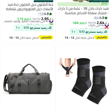
أفضل المنتجات
أفضل المنتجات
عرض
خط النايلون حبل النايلون خط صيد
هيد كرات بادل 3B - علبة من 3 كرات
الأسلاك حبل الفلوروكربون شفافة
- متينة، سهلة التحكم، مناسبة
قوية سلك الفولاذ أحادي السلك
4.8
13
للمبتدئين - مضرب تنس احترافي -
4.8
64
مرنة ومقاومة للاهتراء القطع
2.95
14.52
خصم 79%
#1 في ملحقات الصيد وصيد الأسماك
د.ك‏
أداء عالٍ | خفيف الوزن | قوة وتحكم -
2.64
القوي للغاية للتعليق الزخرف الحرف
#2 في كرات
19.29
خصم 86%
تم بيع +40 مؤخرًا
د.ك‏
كرة بادل تنس ممتازة مصممة
أقل سعر في 7 يوم
الراقية 500M خط النايلون
#1 في ملحقات الصيد وصيد الأسماك
لك رصيد مسترجع 10%
+ 1
#2 في كرات
للأداء والمتانة والراحة
لك رصيد مسترجع 10%
+ 1
احصل عليه خلال
12 - 13
احصل عليه خلال
12 - 13
اغسطس
اغسطس