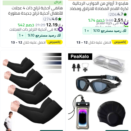
عرض
هايدو 3 أزواج من الجوارب الرجالية
هانفى أحذية تزلج ذات 4 عجلات
لكرة القدم المضادة للانزلاق ومضاد
للأطفال أحذية تزلج جديدة مطورة
للانزلاق من أجل جوارب كرة القدم
4.7
204
بأحذية رياضية قابلة لإعادة الشحن
4.6
وكرة السلة والرياضة
274
2.51
#2 في كرة القدم
9.68
خصم 74%
د.ك‏
بإضاءة LED للأولاد والبنات المبتدئين
12.19
تم بيع +110 مؤخرًا
21.29
خصم 42%
د.ك‏
أكثر توازناً
#2 في كرة القدم
#2 في أحذية التزلج ذات العجلات
لك رصيد مسترجع 10%
+ 1
#2 في أحذية التزلج ذات العجلات
لك رصيد مسترجع 10%
+ 1
احصل عليه خلال
12 - 13
احصل عليه خلال
12 - 13
اغسطس
اغسطس