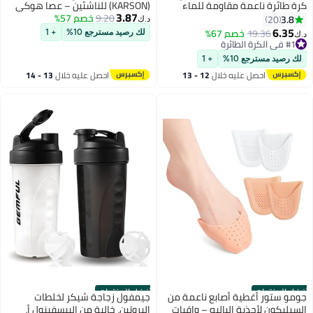
كرة طائرة ناعمة مقاومة للماء
(KARSON) للناشئين – عصا هوكي
3.87
للاستخدام الداخلي والخارجي للعب
9.20
خصم 57%
ميدان خفيفة الوزن للأطفال
3.8
20
د.ك‏
على الشاطئ، والألعاب، وصالة
والمبتدئين | عصا تدريب متينة
6.35
19.36
خصم 67%
لك رصيد مسترجع 10%
+ 1
د.ك‏
الألعاب الرياضية، وتدريب الكرة
#1 في الكرة الطائرة
#1 في الكرة الطائرة
الطائرة الرملية الناعمة للمبتدئين
لك رصيد مسترجع 10%
+ 1
والمراهقين البالغين (مع مضخة)
احصل عليه خلال
12 - 13
احصل عليه خلال
13 - 14
اغسطس
اغسطس
أفضل المنتجات
أفضل المنتجات
جومو ستور أغطية أصابع ناعمة من
جيمفول زجاجة شيكر لخلطات
السيليكون لأحذية الباليه – واقيات
البروتين، خالية من البيسفينول أ،