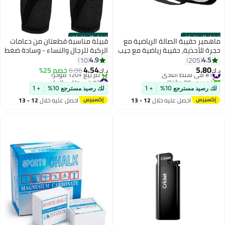
أفضل المنتجات
أفضل المنتجات
ماهمير حقيبة الصالة الرياضية مع
قبيلة مناسبة قطعتان من دعامات
حجرة للأحذية، حقيبة رياضية مع جيب
الركبة للرجال والنساء - وسادة ضغط
مقاوم للماء للمناشف الرطبة،
قابلة للتعديل للركبة مع حزامين
4.9
4.5
10
205
حقيبة سفر من القماش الخشن
لدعم الرضفة، وتخفيف آلام المفاصل،
4.54
5.80
#1 في شنط النادي
6.06
خصم 25%
د.ك‏
د.ك‏
للرجال والنساء من MahMir, أسود
وحماية الأربطة - دعامة ركبة من
تم بيع +90 مؤخرًا
#2 في واقي الركب
#1 في شنط النادي
بتخلّص بسرعة
النيوبرين قابلة للتهوية للجري، وكرة
لك رصيد مسترجع 10%
+ 1
لك رصيد مسترجع 10%
+ 1
تم بيع +120 مؤخرًا
السلة، والتمارين الرياضية، وركوب
احصل عليه خلال
12 - 13
احصل عليه خلال
12 - 13
#2 في واقي الركب
الدراجات، والاستخدام اليومي
اغسطس
اغسطس