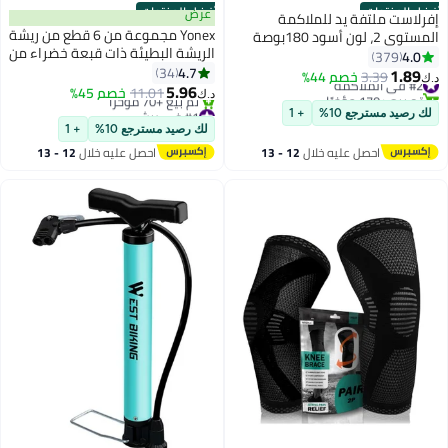
أفضل المنتجات
أفضل المنتجات
عرض
إفرلاست ملتفة يد للملاكمة
Yonex مجموعة من 6 قطع من ريشة
المستوى 2، لون أسود 180بوصة
الريشة البطيئة ذات قبعة خضراء من
4.0
379
يونكس مافيس 2000، باللون الأصفر
4.7
34
1.89
#2 في الملاكمة
3.39
خصم 44%
د.ك‏
5.96
تم بيع +170 مؤخرًا
11.01
خصم 45%
د.ك‏
#2 في الملاكمة
#1 في ريش
لك رصيد مسترجع 10%
+ 1
أقل سعر في 7 يوم
لك رصيد مسترجع 10%
+ 1
تم بيع +70 مؤخرًا
احصل عليه خلال
12 - 13
احصل عليه خلال
12 - 13
#1 في ريش
اغسطس
اغسطس