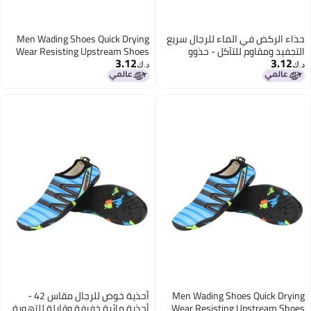
ريع
Men Wading Shoes Quick Drying
Wear Resisting Upstream Shoes
3.12
ي
for Outdoor Camping Hiking
د.ك‏
Rafting and Windsurfing Blue 42
Me
أحذية خوض للرجال مقاس 42 -
We
أحذية مائية خفيفة وقابلة للتهوية