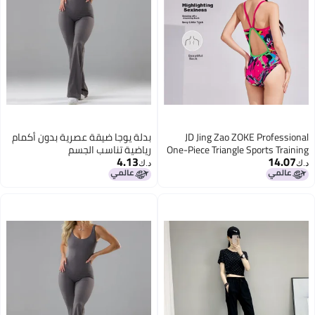
بدلة يوجا ضيقة عصرية بدون أكمام
One-
رياضية تناسب الجسم
4.13
د.ك‏
1255