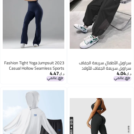
Fashion Tight Yoga Jumpsuit 2023
Casual Hollow Seamless Sports
4.47
فية رقيقة
Slim Slimming Jumpsuit
د.ك‏