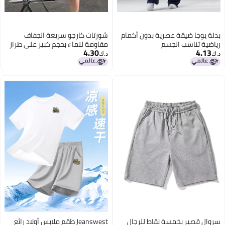
مام
شورتات كارجو سريعة الجفاف
مقاومة للماء بحجم كبير على طراز
4.30
2026 في الهواء الطلق
د.ك‏
ل
Jeanswest طقم ملابس أولاد رائع