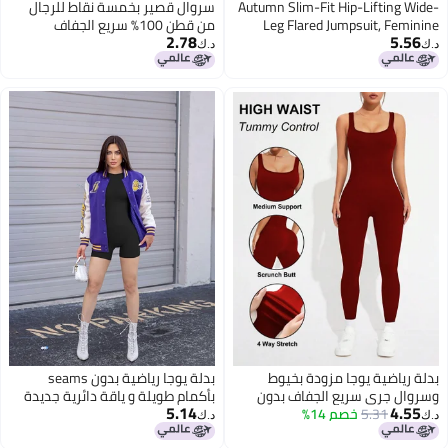
Autu
سروال قصير بخمسة نقاط للرجال
من قطن 100% سريع الجفاف
2.78
د.ك‏
بدلة يوجا رياضية بدون seams
ن
بأكمام طويلة و ياقة دائرية جديدة
5.14
د.ك‏