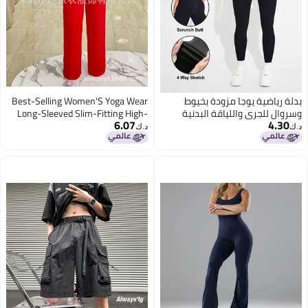
Best-Selling Women'S Yoga Wear
Long-Sleeved Slim-Fitting High-
6.07
Waisted Lace Jumpsuit
د.ك‏
ب