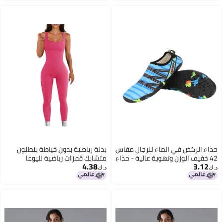
مقاس
بدلة رياضية بدون خياطة بنطلون
 حذاء
متشابك قفزات رياضية لليوغا
4.38
د.ك‏