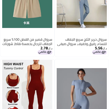
سروال قصير من القطن 100% سريع
صيفي
الجفاف للرجال بخمسة نقاط، شورتات
2.78
ال
صيفية للرجال، سروال صيفي
د.ك‏
روال
بخمسة نقاط