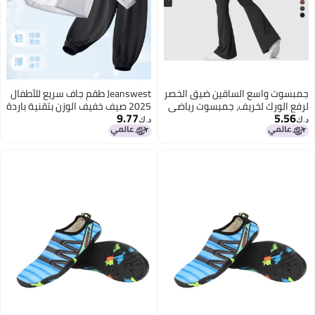
لخصر
Jeanswest طقم جاف سريع للأطفال
اضي
2025 صيف خفيف الوزن بتقنية باردة
9.77
مع غطاء رأس وقميص وسروال -
د.ك‏
ملابس مكونة من قطعتين للأولاد