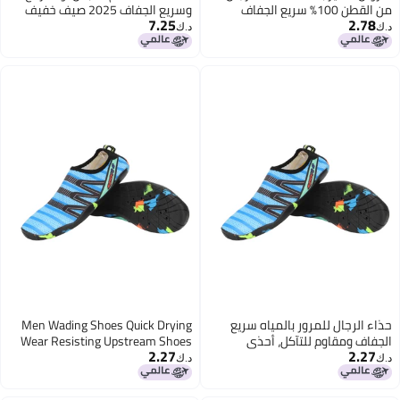
وسريع الجفاف 2025 صيف خفيف
7.25
الوزن بنطلون قصير مرن للأطفال
د.ك‏
طقم من قطعتين للأولاد الأكبر سناً
ع
Men Wading Shoes Quick Drying
Wear Resisting Upstream Shoes
2.27
يم
for Outdoor Camping Hiking
د.ك‏
شة
Rafting and Windsurfing Blue 41