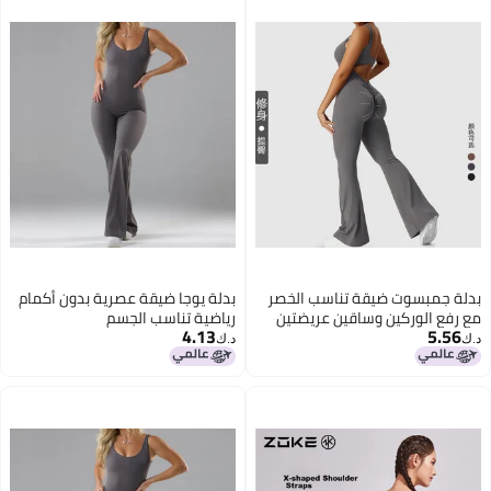
صر
بدلة يوجا ضيقة عصرية بدون أكمام
ن
رياضية تناسب الجسم
4.13
دون
د.ك‏