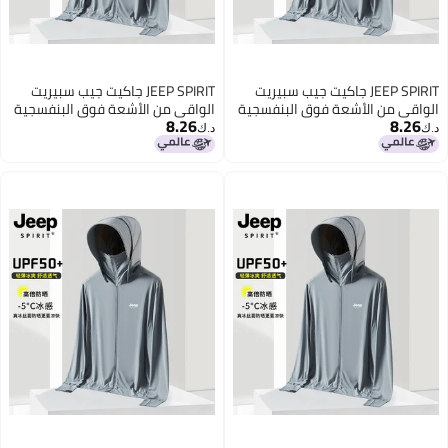
يت
JEEP SPIRIT جاكيت جيب سبيريت
جية
الواقي من الأشعة فوق البنفسجية
8.26
بقماش الحرير الجليدي - ملابس
د.ك‏
خارجية خفيفة وقابلة للتنفس