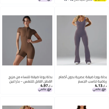
مام
بدلة يوغا ضيقة للنساء من مزيج
القطن القابل للتنفس – بذراعين
4.97
قصيرين، بدلة لياقة بدنية
د.ك‏