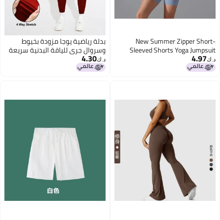
بدلة رياضية يوجا مزودة بخيوط
وسروال جري للياقة البدنية سريعة
4.30
الجفاف بدون seams مصنوعة من
د.ك‏
قماش الخوخ ضيقة الجسم