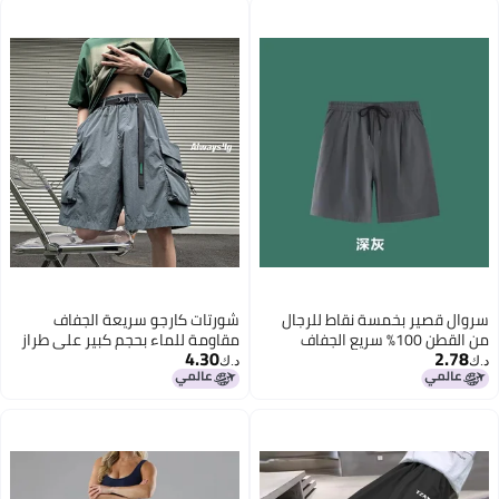
ل
شورتات كارجو سريعة الجفاف
مقاومة للماء بحجم كبير على طراز
4.30
2026 في الهواء الطلق
د.ك‏