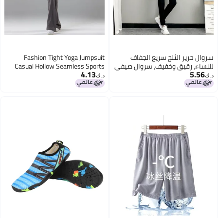
Fashion Tight Yoga Jumpsuit
صيفي
Casual Hollow Seamless Sports
4.13
ال
Slim Fit Slim Jumpsuit
د.ك‏
روال