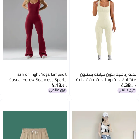
Fashion Tight Yoga Jumpsuit
نية
Casual Hollow Seamless Sports
4.13
Slim Fit Slim Jumpsuit
د.ك‏