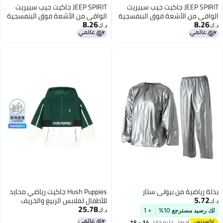
يت
JEEP SPIRIT جاكيت جيب سبيريت
جية
الواقي من الأشعة فوق البنفسجية
8.26
بقماش الحرير الجليدي - ملابس
د.ك‏
خارجية خفيفة وقابلة للتنفس
Hush Puppies جاكيت رياضي محايد
للأطفال لملابس الربيع والخريف
25.78
للأولاد والبنات مقاوم للرياح ويمتص
د.ك‏
الرطوبة وقابل للتنفس
1