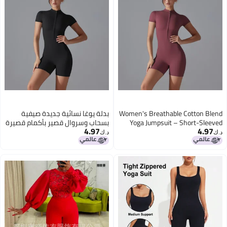
Wome
بدلة يوغا نسائية جديدة صيفية
Y
بسحاب وسروال قصير بأكمام قصيرة
4.97
للرقص واللياقة البدنية الرياضية
د.ك‏
الضيقة