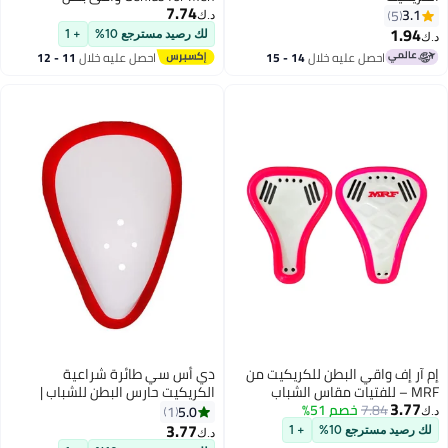
7.74
للكريكيت - رجال
3.1
5
د.ك‏
1.94
لك رصيد مسترجع 10%
+ 1
.ك‏
احصل عليه خلال
14 - 15
احصل عليه خلال
11 - 12
اغسطس
اغسطس
م آر إف واقي البطن للكريكيت من
دي أس سي طائرة شراعية
MRF – للفتيات مقاس الشباب
الكريكيت حارس البطن للشباب |
3.77
7.84
خصم 51%
لجونيور بهيكل خفيف من البولي
الحجم - شبابي| الوسادة | معدات
5.0
1
.ك‏
روبيلين
السلامة | الراحة الملائمة | الحماية
3.77
لك رصيد مسترجع 10%
+ 1
د.ك‏
من الصدمات