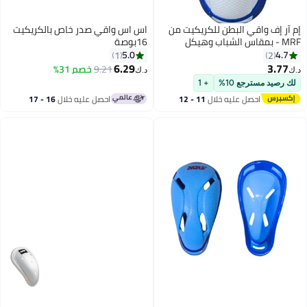
م آر إف واقي البطن للكريكيت من
اس اس واقي صدر خاص بالكريكيت
MRF - بمقاس الشباب وهيكل
16بوصة
لاستيكي مقوى
5.0
4.7
1
2
6.29
3.77
9.21
خصم 31%
.ك‏
د.ك‏
لك رصيد مسترجع 10%
+ 1
احصل عليه خلال
11 - 12
احصل عليه خلال
16 - 17
اغسطس
اغسطس