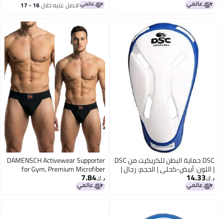
احصل عليه خلال
16 - 17
اغسطس
DSC حماية البطن للكريكيت من DSC
DAMENSCH Activewear Supporter
 اللون: أبيض-كحلي | الحجم: رجال |
for Gym, Premium Microfiber
7.84
14.33
لمادة: بلاستيك | للرجال | مصممة
Blend for Men Workout, Quick Dry,
.ك‏
د.ك‏
شكل مريح | مبطنة | خفيفة الوزن
Moisture Wicking Supporter for
متينة | واقي للفخذين أثناء التدريب
Cricket, Gym, Running, Sports
المباريات
Underwear for Men