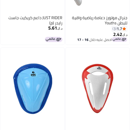
نرال موتورز دعامة رياضية واقية
JUST RIDER داعم كريكيت جاست
لبطن Youths
رايدر (م)
5.61
1.7
3
د.ك‏
2.42
.ك‏
احصل عليه خلال
16 - 17
اغسطس