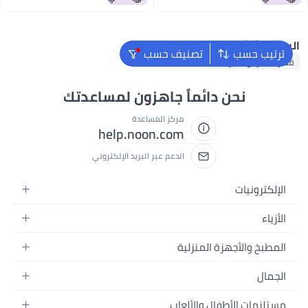
البحث الشائع
ترتيب حسب
تصنيف حسب
قفازات حارس الكريكيت
نحن دائماً جاهزون لمساعدتك
مركز المساعدة
help.noon.com
الدعم عبر البريد الإلكتروني
الإلكترونيات
الجوالات
الأزياء
التابلت
أزياء نسائية
المطبخ والأجهزة المنزلية
اللابتوبات
أزياء رجالية
الحمام
الأجهزة المنزلية
الجمال
أزياء البنات
ديكور البيت
الكاميرات
العطور
أزياء الأولاد
مستلزمات الأطفال والألعاب