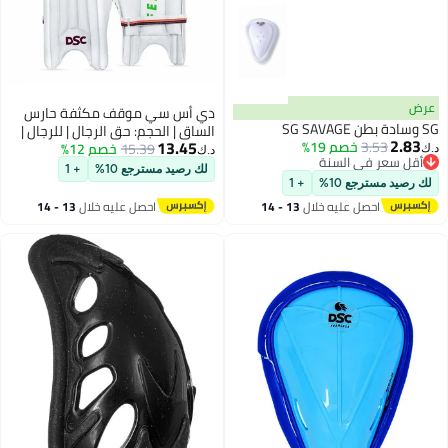
عرض
دي أس سي موقف مكثفة حارس
 وسادة بطن SG SAVAGE
الساق | الحجم: حق الرجال | للرجال |
2.83
13.45
3.53
خصم 19%
15.39
خصم 12%
المادة: جلد | أجنحة جانبية إسفنجية
.ك‏
د.ك‏
أقل سعر في السنة
عريضة للغاية وعالية الكثافة | مسح
لك رصيد مسترجع 10%
+ 1
أقل سعر في السنة
الوجه النظيف
لك رصيد مسترجع 10%
+ 1
احصل عليه خلال
13 - 14
احصل عليه خلال
13 - 14
اغسطس
اغسطس