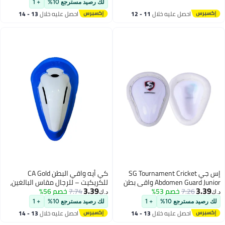
لك رصيد مسترجع 10%
+ 1
احصل عليه خلال
11 - 12
احصل عليه خلال
13 - 14
اغسطس
اغسطس
إس جي SG Tournament Cricket
كي أيه واقي البطن CA Gold
Abdomen Guard Junior واقي بطن
للكريكيت – للرجال مقاس البالغين،
3.39
3.39
7.26
لكريكيت - أولاد
خصم 53%
7.74
خصم 56%
حماية العانة من البلاستيك المقوى
.ك‏
د.ك‏
لك رصيد مسترجع 10%
+ 1
لك رصيد مسترجع 10%
+ 1
احصل عليه خلال
13 - 14
احصل عليه خلال
13 - 14
اغسطس
اغسطس