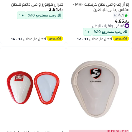
إم آر إف واقي بطن كريكيت MRF -
جنرال موتورز واقي داعم للبطن
2.61
قاس رجالي للبالغين
د.ك‏
4.1
4
لك رصيد مسترجع 10%
+ 1
4.65
.ك‏
#5 في واقيات للبطن
#5 في واقيات للبطن
لك رصيد مسترجع 10%
+ 1
احصل عليه خلال
11 - 12
احصل عليه خلال
13 - 14
اغسطس
اغسطس
عرض الميجا 📣