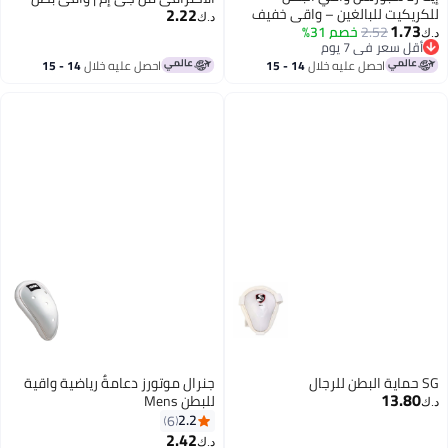
2.22
لكريكيت للبالغين – واقي خفيف
عالي التأثير لرياضة الكريكيت لتوفير
د.ك‏
1.73
2.52
خصم 31%
لحماية أثناء الضرب – صندوق
أقصى حماية
.ك‏
أقل سعر في 7 يوم
ريكيت مريح مع تصميم يمتص
أقل سعر في 7 يوم
احصل عليه خلال
14 - 15
احصل عليه خلال
14 - 15
لصدمات
اغسطس
اغسطس
 حماية البطن للرجال
جنرال موتورز دعامةٌ رياضية واقية
13.80
للبطن Mens
.ك‏
2.2
6
2.42
د.ك‏