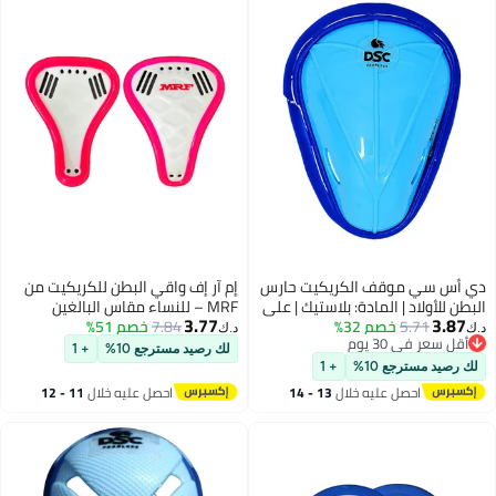
ي أس سي موقف الكريكيت حارس
إم آر إف واقي البطن للكريكيت من
لبطن للأولاد | المادة: بلاستيك | على
MRF – للنساء مقاس البالغين
3.77
3.87
5.71
خصم 32%
كل هندسي | الحرس مبطن |
7.84
خصم 51%
بهيكل خفيف من البولي بروبيلين
.ك‏
د.ك‏
أقل سعر في 30 يوم
فيفة الوزن ومتينة | للتدريب
لك رصيد مسترجع 10%
+ 1
أقل سعر في 30 يوم
المباريات
لك رصيد مسترجع 10%
+ 1
احصل عليه خلال
13 - 14
احصل عليه خلال
11 - 12
اغسطس
اغسطس