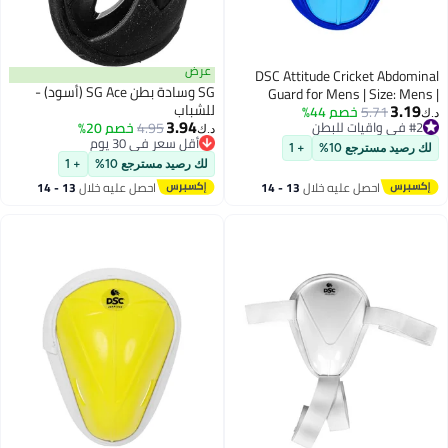
عرض
DSC Attitude Cricket Abdomina
SG وسادة بطن SG Ace (أسود) -
Guard for Mens | Size: Mens 
3.19
للشباب
5.71
خصم 44%
Material: Plastic | Ergonomi ll
#2 في واقيات للبطن
.ك‏
3.94
4.95
خصم 20%
Shaped | Padded Guard 
أقل سعر في 30 يوم
د.ك‏
أقل سعر في 30 يوم
#2 في واقيات للبطن
Lightweight & Durable | Fo
لك رصيد مسترجع 10%
+ 1
أقل سعر في 30 يوم
Training and Matche
لك رصيد مسترجع 10%
+ 1
احصل عليه خلال
13 - 14
احصل عليه خلال
13 - 14
اغسطس
اغسطس