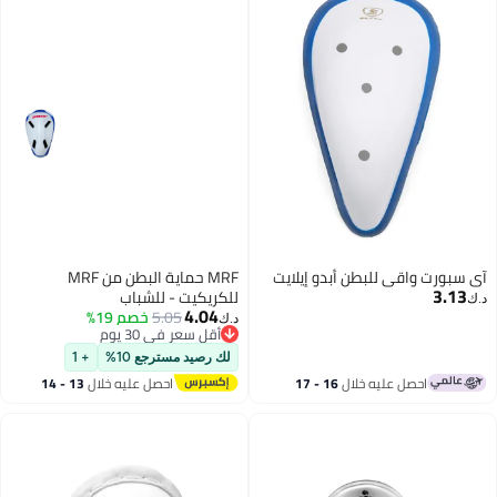
ي سبورت واقي للبطن أبدو إيلايت
MRF حماية البطن من MRF
3.13
للكريكيت - للشباب
.ك‏
4.04
5.05
خصم 19%
د.ك‏
أقل سعر في 30 يوم
أقل سعر في 30 يوم
لك رصيد مسترجع 10%
+ 1
احصل عليه خلال
16 - 17
احصل عليه خلال
13 - 14
اغسطس
اغسطس