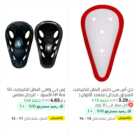
ي أس سي حارس البطن للكريكيت
إس جي واقي البطن للكريكيت SG
لمنزلق للرجال | متعدد الألوان |
HP Ace الأسود – للرجال مقاس
4.65
3.29
4.07
خصم 19%
لحجم - رجال| الوسادة | معدات
9.10
خصم 48%
البالغين بحواف مبطنة بالمطاط
.ك‏
د.ك‏
أقل سعر في 30 يوم
لسلامة | الراحة الملائمة | الحماية
لك رصيد مسترجع 10%
+ 1
أقل سعر في 30 يوم
ن الصدمات
لك رصيد مسترجع 10%
+ 1
احصل عليه خلال
13 - 14
احصل عليه خلال
11 - 12
اغسطس
اغسطس