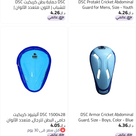
DSC Protakt Cricket Abdomina
DSC حماية بطن كريكيت DSC
Guard for Mens, Size - Yout
للشباب | اللون: متعدد الألوان |
4.26
4.26
الحجم: شباب | المادة: بلاستيك |
.ك‏
د.ك‏
مصممة بشكل مريح | حماية مبطنة
| خفيفة الوزن ومتينة | للتدريب
والمباريات
DSC Armor Cricket Abdomina
DSC 1500428 أتيتيود كريكيت
Guard, Size - Boys, Color - Blu
حامي البطن للرجال، متعدد الألوان
4.05
4.36
.ك‏
د.ك‏
أقل سعر في 30 يوم
أقل سعر في 30 يوم