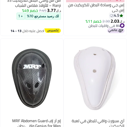
اس اس واقي البطن للكريكيت SS
س جي وسادة البطن للكريكيت من
Ranji – للأولاد مقاس الشباب
3.77
س جي
7.45
خصم 49%
الجونيور، واقي عانة خفيف الوزن
د.ك‏
4.5
2
لك رصيد مسترجع 10%
+ 1
2.03
2.30
خصم 11%
.ك‏
#4 في واقيات للبطن
#4 في واقيات للبطن
احصل عليه خلال
13 - 14
اغسطس
ي سبورت واقي للبطن في لعبة
إم آر إف MRF Abdomen Guard
لكريكيت
Genius for Men واقي بطن