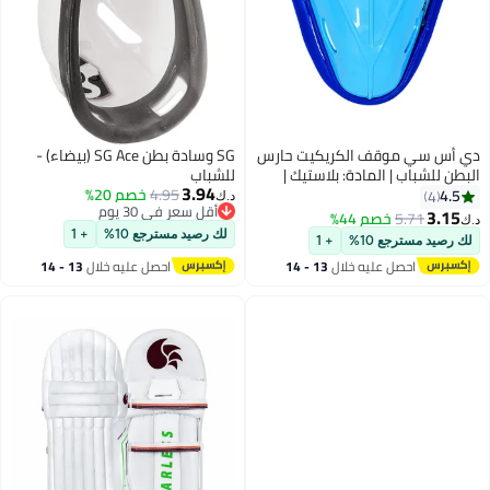
ي أس سي موقف الكريكيت حارس
SG وسادة بطن SG Ace (بيضاء) -
لبطن للشباب | المادة: بلاستيك |
للشباب
3.94
لى شكل هندسي | الحرس مبطن |
4.95
خصم 20%
4.5
4
د.ك‏
أقل سعر في 30 يوم
فيفة الوزن ومتينة | للتدريب
3.15
5.71
خصم 44%
.ك‏
أقل سعر في 30 يوم
المباريات
لك رصيد مسترجع 10%
+ 1
لك رصيد مسترجع 10%
+ 1
احصل عليه خلال
13 - 14
احصل عليه خلال
13 - 14
اغسطس
اغسطس