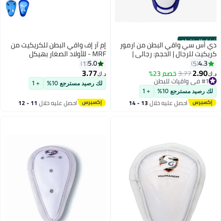
فضل المنتجات
ي أس سي واقي البطن من ارمور
إم آر إف واقي البطن للكريكيت من
ريكيت للرجال | الحجم: رجالي |
MRF - للأولاد الصغار بهيكل
لمادة: بلاستيك | على شكل
بلاستيكي مقوى
5.0
4.3
1
5
ندسي | الحرس مبطن | خفيفة
3.77
2.90
3.77
خصم 23%
#1 في واقيات للبطن
.ك‏
د.ك‏
لوزن ومتينة | للتدريب والمباريات
تم بيع +10 مؤخرًا
لك رصيد مسترجع 10%
+ 1
#1 في واقيات للبطن
لك رصيد مسترجع 10%
+ 1
احصل عليه خلال
13 - 14
احصل عليه خلال
11 - 12
اغسطس
اغسطس