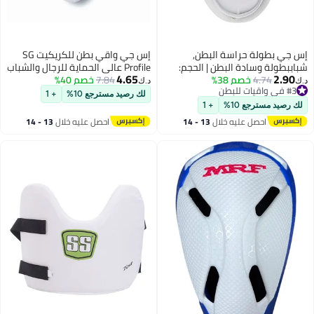
س جي بطولة حراسة البطن,
إس جي واقي بطن للكريكيت SG
باببطولة وسادة البطن | الحجم:
Profile عالي الحماية للرجال والشباب
4.65
2.90
4.74
خصم 38%
بابي | للرجال والأولاد | الحدود
7.84
خصم 40%
مع حشوة فوم خفيف الوزن ومريح
.ك‏
د.ك‏
#3 في واقيات للبطن
لناعمة | حارس حماية | حشو القطن
لممارسة الكريكيت
لك رصيد مسترجع 10%
+ 1
#3 في واقيات للبطن
لك رصيد مسترجع 10%
+ 1
احصل عليه خلال
13 - 14
احصل عليه خلال
13 - 14
اغسطس
اغسطس