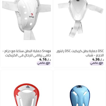
DSC حماية بطن كريكيت DSC رابتور،
Snaga حماية البطن سناغا مع حزام -
لحجم - شباب
حامي رياضي للرجال في الكريكيت
4.16
4.36
مع مرونة، واقي احترافي لحماية
.ك‏
د.ك‏
منطقة الفخذ مع قابلية للتعديل،
دعم خفيف الوزن عالي الحماية
وراحة (قد يختلف اللون)