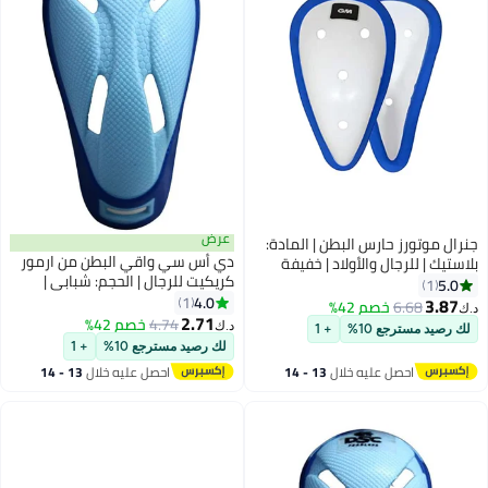
عرض
نرال موتورز حارس البطن | المادة:
دي أس سي واقي البطن من ارمور
لاستيك | للرجال والأولاد | خفيفة
كريكيت للرجال | الحجم: شبابي |
لوزن ومتينة | مقاومة عالية
5.0
1
المادة: بلاستيك | على شكل
4.0
لصدمات | سهل الارتداء لسهولة
1
3.87
6.68
خصم 42%
.ك‏
هندسي | الحرس مبطن | خفيفة
2.71
لاستخدام | يوفر الحماية المثلى
4.74
خصم 42%
د.ك‏
لك رصيد مسترجع 10%
+ 1
الوزن ومتينة | للتدريب والمباريات
لفخذ
لك رصيد مسترجع 10%
+ 1
احصل عليه خلال
13 - 14
احصل عليه خلال
13 - 14
اغسطس
اغسطس