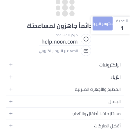
الكمية
متوفر قريبا
نحن دائماً جاهزون لمساعدتك
1
مركز المساعدة
help.noon.com
الدعم عبر البريد الإلكتروني
الإلكترونيات
الجوالات
الأزياء
التابلت
أزياء نسائية
المطبخ والأجهزة المنزلية
اللابتوبات
أزياء رجالية
الحمام
الأجهزة المنزلية
الجمال
أزياء البنات
ديكور البيت
الكاميرات
العطور
أزياء الأولاد
مستلزمات الأطفال والألعاب
المطبخ والسفرة
التلفزيونات
المكياج
الساعات
الحفاضات
أدوات وتحسين المنزل
السماعات
أفضل الماركات
العناية بالشعر
المجوهرات