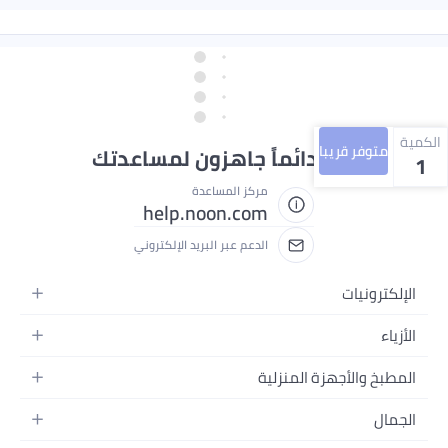
الكمية
متوفر قريبا
نحن دائماً جاهزون لمساعدتك
1
مركز المساعدة
help.noon.com
الدعم عبر البريد الإلكتروني
الإلكترونيات
الجوالات
الأزياء
التابلت
أزياء نسائية
المطبخ والأجهزة المنزلية
اللابتوبات
أزياء رجالية
الحمام
الأجهزة المنزلية
الجمال
أزياء البنات
ديكور البيت
الكاميرات