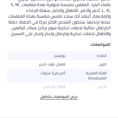
بالماء البارد. المقاس: ملابسنا متوفرة بعدة مقاسات، S، M،
L، XL، أحمر وأخضر، للأطفال والكبار، سهلة الارتداء
والملاءمة، أعتقد أنك ستجد ملابس مناسبة بهذه المقاسات.
عندما ترتديها، ستكون الشخص الأكثر مرحًا في الحفلة. حفلة
الكرنفال: مثالية لحفلات تنكرية سوبر براذرز سباك، للبالغين
والأطفال لحفلات تنكرية وكرنفال وتنكر وتنكر على المسرح.
المواصفات
المادة
بوليستر
اللون
أطفال-أولاد-أحمر
الفئة العمرية
أكبر من3 سنوات
المستهدفة
الجنس
أطفال للجنسين
عرض المواصفات بالكامل