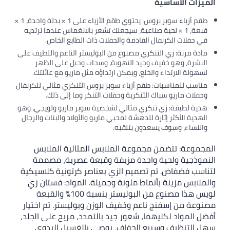
الميزات الأساسية
طقم أزياء سوبر بروس: يحتوي طقم الأزياء على 1 × بدلة واحدة، 1 ×
قبعة، 1 × لحية صناعية، سيجعلك تشعر بالانغماس عندما ترتديه
في حفلات الكرنفال القادمة والحفلات ذات الطابع الخاص.
مادة مرنة: زي التنكري مصنوع من البوليستر الناعم واللطيف على
البشرة، وهو خفيف وجيد التهوية، وسحاب وحبل على الظهر
لسهولة الارتداء والخلع، ويمكن ارتداؤه مثل ماريو مع عائلتك.
مناسب للمناسبات: طقم أزياء سوبر بروس التنكري مثالي للكرنفال
وحفلات ماريو سباك التنكرية وحفلات التنكر وما إلى ذلك.
هدية لطيفة: زي تنكري مثالي لشخصية سوبر ماريو ولويجي، وهو
الهدية الأكثر إثارة للدهشة لمحبي ماريو والأولاد والبنات والرجال
والنساء، وسوف يسعدون بتلقيه.
المجموعة: تتضمن مجموعة الملابس المثالية الملابس
النموذجية ولحية واحدة مزيفة وقبعة عصرية، مصممة
لتناسب فضفاض. تم تصميم الزي بعناصر كرتونية كلاسيكية
والملابس مزينة بأنماط ملونة وجميلة. المواد: فستان زي
لويس هذا مصنوع من البوليستر بنسبة 100% والقبعة
مصنوعة من إسفنج ناعم وخفيف الوزن وبوليستر. تم اختيار
أفضل المواد لكليهما، شعور جيد بالتمدد، مريح على الجلد،
سهل التنظيف وسريع الجفاف، يوصى بالغسيل اليدوي