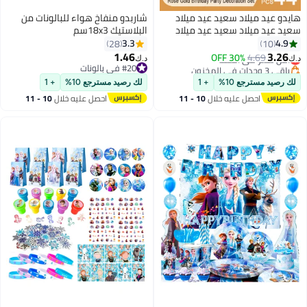
هايدو عيد ميلاد سعيد عيد ميلاد
شاربدو منفاخ هواء للبالونات من
سعيد عيد ميلاد سعيد عيد ميلاد
البلاستيك 18x3سم
سعيد
3.3
4.9
28
10
#34 في بالونات
1.46
3.26
4.69
30% OFF
أقل سعر في السنة
د.ك‏
د.ك‏
باقي 3 وحدات في المخزون
#20 في بالونات
#34 في بالونات
#20 في بالونات
لك رصيد مسترجع 10%
+ 1
لك رصيد مسترجع 10%
+ 1
احصل عليه خلال
10 - 11
احصل عليه خلال
10 - 11
اغسطس
اغسطس