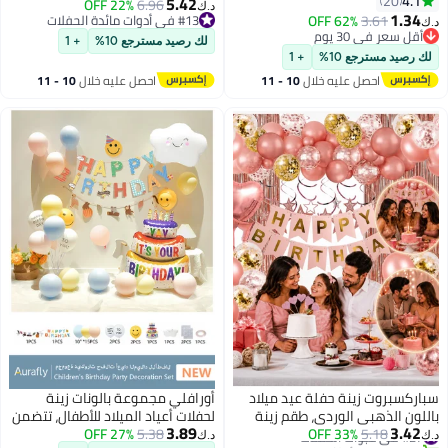
4.1
20
يمكن التخلص منها بالونات لاتكس
5.42
22% OFF
6.96
د.ك‏
1.34
خلفية بالونات مطاطية أطباق
3.61
62% OFF
#13 في أدوات مائدة الحفلات
د.ك‏
أقل سعر في 30 يوم
#13 في أدوات مائدة الحفلات
مناديل مناديل غطاء كيك وغطاء
لك رصيد مسترجع 10%
+ 1
أقل سعر في 30 يوم
طاولة وغيرها من زينة حفلات ويني
لك رصيد مسترجع 10%
+ 1
ذا بوو
احصل عليه خلال
10 - 11
احصل عليه خلال
10 - 11
اغسطس
اغسطس
سباركسبروت زينة حفلة عيد ميلاد
أورافلي مجموعة بالونات زينة
باللون الذهبي الوردي، طقم زينة
لحفلات أعياد الميلاد للأطفال، تتضمن
3.89
3.42
#27 في عبوات الحفلات
5.18
33% OFF
للحفلات مكون من 64 قطعة، يشمل
5.38
27% OFF
لافتة علم عيد الميلاد السعيد،
د.ك‏
د.ك‏