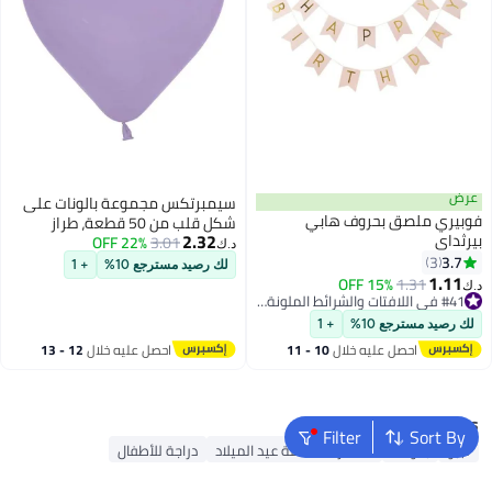
عرض
سيمبرتكس مجموعة بالونات على
فوبيري ملصق بحروف هابي
شكل قلب من 50 قطعة، طراز
2.32
بيرثداي
868767 6بوصة
3.01
22% OFF
د.ك‏
3.7
3
لك رصيد مسترجع 10%
+ 1
1.11
15% OFF
1.31
د.ك‏
#41 في اللافتات والشرائط الملونة والنثار
#41 في اللافتات والشرائط الملونة والنثار
لك رصيد مسترجع 10%
+ 1
احصل عليه خلال
10 - 11
احصل عليه خلال
12 - 13
اغسطس
اغسطس
Popular Searches
Filter
Sort By
لببو
بالونات
مستلزمات حفلة عيد الميلاد
دراجة للأطفال