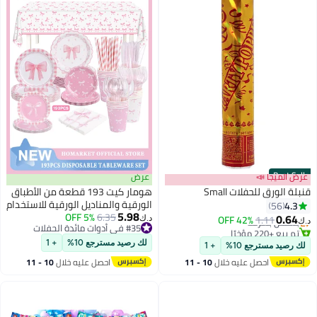
Best Seller
عرض الميجا 📣
عرض
قنبلة الورق للحفلات Small
هومار كيت 193 قطعة من الأطباق
الورقية والمناديل الورقية للاستخدام
4.3
56
#1 في اللافتات والشرائط الملونة والنثار
5.98
6.35
5% OFF
مرة واحدة، طقم أدوات مائدة
0.64
1.11
بتخلّص بسرعة
42% OFF
د.ك‏
د.ك‏
#35 في أدوات مائدة الحفلات
بتصميم فيونكة للضيوف مكون من
تم بيع +220 مؤخرًا
#35 في أدوات مائدة الحفلات
#1 في اللافتات والشرائط الملونة والنثار
24 قطعة، يشمل أطباق ورقية
لك رصيد مسترجع 10%
+ 1
لك رصيد مسترجع 10%
+ 1
مزخرفة، مناديل، أكواب، شفاطات،
احصل عليه خلال
10 - 11
احصل عليه خلال
10 - 11
ملاعق بلاستيكية، شوك، وسكاكين
اغسطس
اغسطس
للحفلات، حفلات الزفاف، وأعياد
الميلاد (وردي/أبيض).