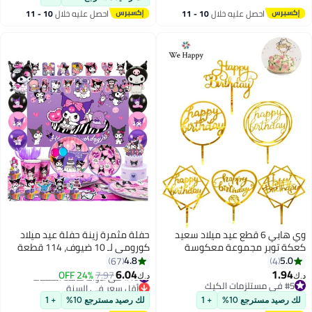
احصل عليه خلال
10 - 11
احصل عليه خلال
10 - 11
اغسطس
اغسطس
وي هابي 6 قطع عيد ميلاد سعيد
حفلة مثمرة زينة حفلة عيد ميلاد
كعكة توبر مجموعة معكوسة
كورومي لـ 10 ضيوف، 114 قطعة
الاكريليك كب كيك توبر مثالية للزينة
مجموعة أدوات مائدة حفلة
4.8
5.0
67
4
أو لوازم الحفلات
كورومي بما في ذلك خلفية لافتة
6.04
1.94
#10 في أدوات مائدة الحفلات
7.97
24% OFF
د.ك‏
د.ك‏
عيد ميلاد مفرش طاولة بالونات زينة
#5 في مستلزمات الكيك
أقل سعر في السنة
#5 في مستلزمات الكيك
#10 في أدوات مائدة الحفلات
كعكة إلخ لمستلزمات حفلة
لك رصيد مسترجع 10%
+ 1
لك رصيد مسترجع 10%
+ 1
كورومي