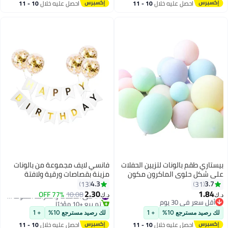
احصل عليه خلال
10 - 11
احصل عليه خلال
10 - 11
اغسطس
اغسطس
بيستاري طقم بالونات لتزيين الحفلات
فانسي لايف مجموعة من بالونات
على شكل حلوى الماكرون مكون
مزينة بقصاصات ورقية ولافتة
من 100 قطعة 12بوصة
جدارية تحمل عبارة "Happy
4.3
3.7
13
31
Birthday" مكونة من 5 قطع
2.30
1.84
10.08
77% OFF
#4 في اللافتات والشرائط الملونة والنثار
د.ك‏
د.ك‏
أقل سعر في 30 يوم
تم بيع +10 مؤخرًا
أقل سعر في 30 يوم
#4 في اللافتات والشرائط الملونة والنثار
لك رصيد مسترجع 10%
+ 1
لك رصيد مسترجع 10%
+ 1
احصل عليه خلال
10 - 11
احصل عليه خلال
10 - 11