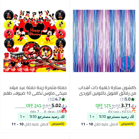
كاتشون ستارة خلفية ذات أهداب
حفلة مثمرة زينة حفلة عيد ميلاد
من رقائق الفويل باللونين الوردي
ميكي ماوس تكفي 10 ضيوف، طقم
والأزرق، مجموعة من قطعتين
أدوات مائدة حفلات ميكي للحفلات
4.7
5.0
10
1
التي تستخدم لمرة واحدة أطباق
5.02
3.71
4.22
أقل سعر في 30 يوم
12% OFF
#14 في أدوات مائدة الحفلات
6.61
24% OFF
د.ك‏
د.ك‏
حفلات كرتونية ذات طابع كرتوني
بتخلّص بسرعة
أقل سعر في 7 يوم
أقل سعر في 30 يوم
#14 في أدوات مائدة الحفلات
مناديل مفرش المائدة بالون
لك رصيد مسترجع 10%
+ 1
لك رصيد مسترجع 10%
+ 1
احصل عليه خلال
10 - 11
احصل عليه خلال
10 - 11
اغسطس
اغسطس