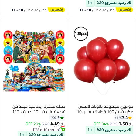
#49 في عبوات الحفلات
لك رصيد مسترجع 10%
+ 1
احصل عليه خلال
10 - 11
احصل عليه خلال
10 - 11
اغسطس
اغسطس
جو توي مجموعة بالونات لاتكس
حفلة مثمرة زينة عيد ميلاد من
مكونة من 100 قطعة مقاس 10
قطعة واحدة لـ 10 ضيوف، 112
بوصة – متنوعة
قطعة من قطعة واحدة من أدوات
4.9
3.4
7
13
#11 في أدوات مائدة الحفلات
المائدة للحفلات يمكن التخلص منها
4.49
1.50
2.29
34% OFF
6.40
29% OFF
أقل سعر في السنة
د.ك‏
د.ك‏
مجموعة أدوات مائدة حفلات أعياد
تم بيع +10 مؤخرًا
لك رصيد مسترجع 10%
+ 1
#11 في أدوات مائدة الحفلات
الميلاد ذات طابع الأنيمي
لك رصيد مسترجع 10%
+ 1