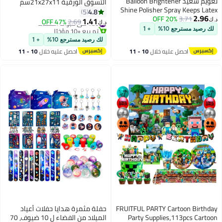
تعويم سعيد Balloon Brightener
التسوق الورقية 21x27x11سم
Shine Polisher Spray Keeps Latex
4.8
5
2.96
Balloons Looking Shiny 450ML,
20% OFF
3.71
1.41
#30 في عبوات الحفلات
2.69
47% OFF
د.ك‏
د.ك‏
One Size
تم بيع +10 مؤخرًا
لك رصيد مسترجع 10%
+ 1
#30 في عبوات الحفلات
لك رصيد مسترجع 10%
+ 1
احصل عليه خلال
10 - 11
احصل عليه خلال
10 - 11
اغسطس
اغسطس
FRUITFUL PARTY Cartoon Birthday
حفلة مثمرة هدايا حفلات أعياد
Party Supplies,113pcs Cartoon
الميلاد من الفضاء ل 10 ضيوف، 70