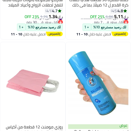
كرة القدم ل 12 ضيفًا، بما في ذلك
للنفخ لحفلات الزواج وأعياد الميلاد
أساور كرة القدم ملصقات ملصقات
مع قصاصات ورقية
4.7
4.8
41
45
كرة القدم ميداليات سلاسل مفاتيح
1.34
5.11
#8 في هدايا ضيافة الحفلات
6.86
25% OFF
#30 في بالونات
1.76
23% OFF
د.ك‏
د.ك‏
حقائب صافرة ألعاب مازا وغيرها
أقل سعر في 7 يوم
أقل سعر في 30 يوم
بتخلّص بسرعة
هدايا حفلات أعياد الميلاد لكرة القدم
#30 في بالونات
لك رصيد مسترجع 10%
+ 1
لك رصيد مسترجع 10%
+ 1
تم بيع +30 مؤخرًا
لمستلزمات زينة حفلات كرة القدم
احصل عليه خلال
10 - 11
احصل عليه خلال
10 - 11
#8 في هدايا ضيافة الحفلات
اغسطس
اغسطس
عرض
روزي مومنت 12 قطعة من أكياس