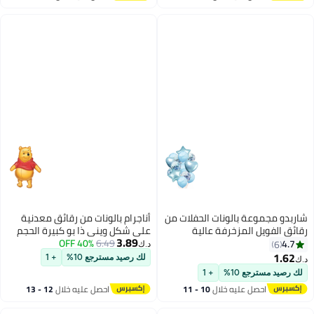
اغسطس
اغسطس
شاربدو مجموعة بالونات الحفلات من
أناجرام بالونات من رقائق معدنية
رقائق الفويل المزخرفة عالية
على شكل ويني ذا بو كبيرة الحجم
3.89
الجودة
6.49
40% OFF
لتزيين حفلات أعياد الميلاد
4.7
6
د.ك‏
1.62
لك رصيد مسترجع 10%
+ 1
د.ك‏
لك رصيد مسترجع 10%
+ 1
احصل عليه خلال
10 - 11
احصل عليه خلال
12 - 13
اغسطس
اغسطس