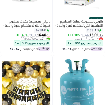
Best Seller
بالوني مجموعة حفلات الهيليوم
بالوني مجموعة حفلات هيليوم
القياسية التي تستخدم لمرة واحدة -
كبيرة قابلة للاستخدام لمرة واحدة -
30 بالون) 19.5x19.5x37سم
50 بالون)
4.0
3.8
141
172
#5 في بالونات
16.40
15.01
#1 في بالونات
18.44
18% OFF
أقل سعر في 30 يوم
29.01
43% OFF
د.ك‏
د.ك‏
أقل سعر في 7 يوم
تم بيع +100 مؤخرًا
بتخلّص بسرعة
#5 في بالونات
لك رصيد مسترجع 10%
+ 1
لك رصيد مسترجع 10%
+ 1
تم بيع +250 مؤخرًا
احصل عليه خلال
14 - 15
احصل عليه خلال
14 - 15
#1 في بالونات
اغسطس
اغسطس