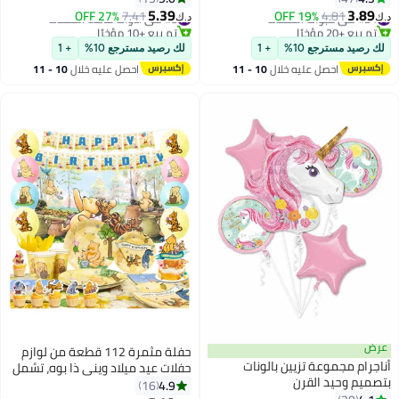
لافتة عيد ميلاد سعيد
منها ذات طابع ميني خلفية لافتة
5.39
3.89
#24 في عبوات الحفلات
4.81
19% OFF
#8 في أدوات مائدة الحفلات
7.41
27% OFF
د.ك‏
د.ك‏
لافتة أطباق ورقية
تم بيع +20 مؤخرًا
تم بيع +10 مؤخرًا
#24 في عبوات الحفلات
#8 في أدوات مائدة الحفلات
لك رصيد مسترجع 10%
+ 1
لك رصيد مسترجع 10%
+ 1
احصل عليه خلال
10 - 11
احصل عليه خلال
10 - 11
اغسطس
اغسطس
عرض
حفلة مثمرة 112 قطعة من لوازم
أناجرام مجموعة تزيين بالونات
حفلات عيد ميلاد ويني ذا بوه، تشمل
بتصميم وحيد القرن
لافتة عيد ميلاد سعيد وأدوات مائدة
4.9
16