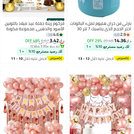
Best Seller
بارتي فن خزان هليوم لملء البالونات
فَرَحُوم زينة حفلة عيد ميلاد باللونين
اختر الحجم الذي يناسبك 7 لتر 30
الأسود والذهبي، مجموعة مكونة
بالون 13.5 لتر 50 بالون 4.5 لتر 20
من 64 قطعة تشمل: لافتة "عيد
4.6
2.9
38
68
#1 في عبوات الحفلات
بالون 22 لتر 100 بالون مثالي
ميلاد سعيد"، بالونات كونفيتي بحجم
3.42
14.36
20.48
29% OFF
6.67
48% OFF
أقل سعر في السنة
د.ك‏
د.ك‏
للحفلات والفعاليات
12 إنش، بالونات معدنية باللونين
تم بيع +170 مؤخرًا
لك رصيد مسترجع 10%
+ 1
#1 في عبوات الحفلات
الأسود والذهبي بحجم 12 إنش،
لك رصيد مسترجع 10%
+ 1
بالونات على شكل قلب ونجمة،
احصل عليه خلال
12 - 13
احصل عليه خلال
10 - 11
ستارة شرابة ذهبية، زينة دوّارة
اغسطس
اغسطس
معلقة، شريط، نقاط لاصقة، وتوبرز
للكيك، مناسبة للفتيات، النساء،
الرجال، والأطفال.