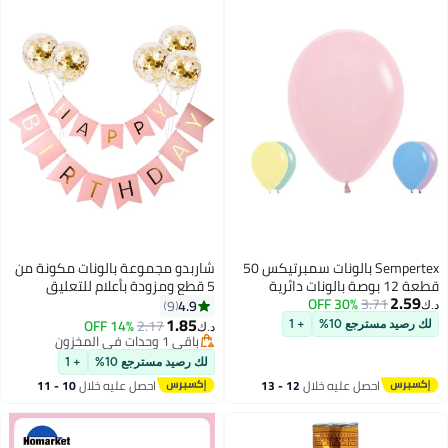
Sempertex بالونات سمبرتيكس 50
شاربدو مجموعة بالونات مكونة من
قطعة 12 بوصة بالونات دائرية
5 قطع ومزودة بأعلام للتعليق
2.59
3.71
30% OFF
لاتكس 453.59 جرام بالونات بألوان
مطبوع عليها عبارة "Happy
4.9
9
د.ك‏
متنوعة
Birthday"
1.85
14% OFF
2.17
لك رصيد مسترجع 10%
+ 1
د.ك‏
باقي 1 وحدات في المخزون
باقي 1 وحدات في المخزون
لك رصيد مسترجع 10%
+ 1
احصل عليه خلال
12 - 13
احصل عليه خلال
10 - 11
اغسطس
اغسطس