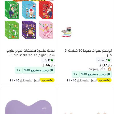
تويستر عبوات خيوط 20 قطعة، 5
حفلة مثمرة ملصقات سوبر ماريو
متر
سوبر ماريو، 32 قطعة ملصقات
ماريو ديي مع 8 تصاميم شخصيات
5.0
4.7
3
20
لتجهيزات حفلات أعياد ميلاد سوبر
3.44
2.07
د.ك‏
د.ك‏
ماريو، زينة عيد ميلاد ماريو
بتخلّص بسرعة
لك رصيد مسترجع 10%
+ 1
بتخلّص بسرعة
لك رصيد مسترجع 10%
+ 1
احصل عليه خلال
10 - 11
احصل عليه خلال
10 - 11
اغسطس
اغسطس