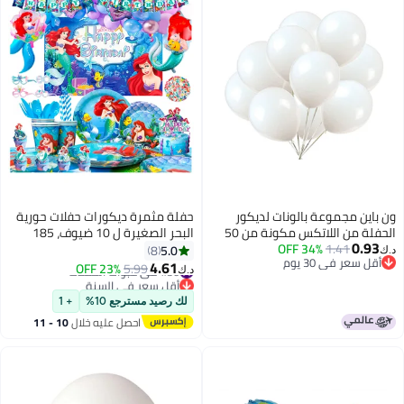
ون باين مجموعة بالونات لديكور
حفلة مثمرة ديكورات حفلات حورية
الحفلة من اللاتكس مكونة من 50
البحر الصغيرة ل 10 ضيوف، 185
0.93
قطعة 12بوصة
1.41
34% OFF
قطعة طقم أدوات مائدة لحفلة
5.0
8
د.ك‏
أقل سعر في 30 يوم
حورية البحر الصغيرة يمكن التخلص
4.61
#50 في عبوات الحفلات
5.99
23% OFF
د.ك‏
أقل سعر في 30 يوم
منها أطباق ومناديل حفلات حورية
أقل سعر في السنة
#50 في عبوات الحفلات
البحر الصغيرة وغيرها لوازم حفلات
لك رصيد مسترجع 10%
+ 1
حورية البحر الصغيرة
احصل عليه خلال
10 - 11
اغسطس