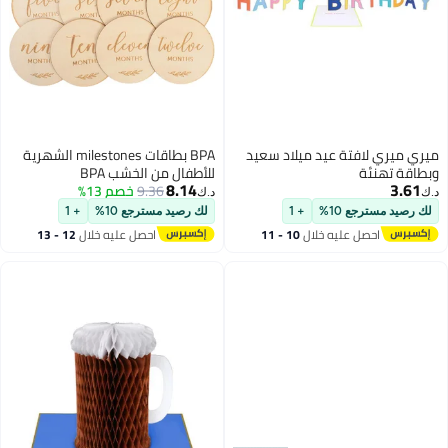
ميري ميري لافتة عيد ميلاد سعيد
BPA بطاقات milestones الشهرية
وبطاقة تهنئة
للأطفال من الخشب BPA
8.14
3.61
9.36
خصم 13%
د.ك‏
د.ك‏
لك رصيد مسترجع 10%
+ 1
لك رصيد مسترجع 10%
+ 1
احصل عليه خلال
10 - 11
احصل عليه خلال
12 - 13
اغسطس
اغسطس