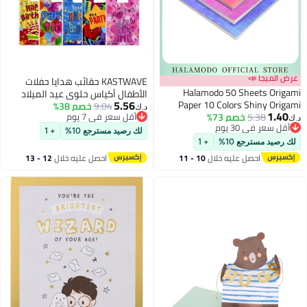
عرض الميجا 📣
KASTWAVE حقائب هدايا حفلات
Halamodo 50 Sheets Origami
الأطفال أكياس حلوى عيد الميلاد
5.56
Paper 10 Colors Shiny Origami
9.04
خصم 38%
أكياس هدايا حفلات للأطفال عيد
د.ك‏
1.40
5.38
خصم 73%
Paper Square Iridescent Paper
أقل سعر في 7 يوم
الميلاد
د.ك‏
أقل سعر في 30 يوم
أقل سعر في 7 يوم
Origami Paper Decoration Paper
لك رصيد مسترجع 10%
+ 1
أقل سعر في 30 يوم
for Crane Stars Airplanes Planes
لك رصيد مسترجع 10%
+ 1
Animals Kids Arts and DIY Crafts
احصل عليه خلال
10 - 11
احصل عليه خلال
12 - 13
اغسطس
اغسطس