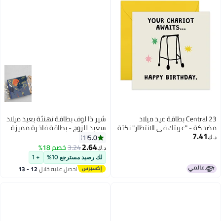
Central 23 بطاقة عيد ميلاد
شير ذا لوف بطاقة تهنئة بعيد ميلاد
مضحكة - "عربتك في الانتظار" نكتة
سعيد للزوج - بطاقة فاخرة مميزة
7.41
إطار زيمر - بطاقة فكاهية عن
بتصميم أنيق، هدية رومانسية
5.0
1
د.ك‏
الشيخوخة للأم، الأب، الأصدقاء،
وصادقة لعيد ميلاد الزوج
2.64
3.24
خصم 18%
د.ك‏
الزملاء، العم، العمة، الزوج، الزوجة،
والمناسبات الخاصة
لك رصيد مسترجع 10%
+ 1
له، لها، المتقاعدين، كبار السن، 50's
احصل عليه خلال
12 - 13
60's 70's
اغسطس