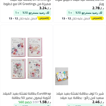
ويلز
مميزة من UK Greetings مع خطوط
3.24
2.78
ملونة
د.ك‏
د.ك‏
لك رصيد مسترجع 10%
+ 1
لك رصيد مسترجع 10%
+ 1
احصل عليه خلال
12 - 13
احصل عليه خلال
12 - 13
اغسطس
اغسطس
شير ذا لوف بطاقة تهنئة بعيد ميلاد
EuroWrap بطاقة تهنئة بعيد الميلاد
سعيد لابن رائع - بطاقة عيد ميلاد
أنثوية ليمون عصير 50 بطاقة
1.58
2.46
للابن من الأم والأب والآباء والأسرة
3.97
خصم 60%
د.ك‏
د.ك‏