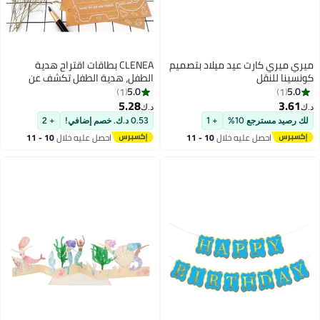
ميري ميري كارت عيد ميلاد بتصميم
CLENEA بطاقات اقتراح هدية
كونسينا للنقل
الطفل، هدية الطفل تكشف عن
بطاقات التنبؤ ألعاب الطفل، هدية
5.0
5.0
1
1
الطفل ألعاب الأفيال جديدة للآباء
5.28
3.61
د.ك‏
د.ك‏
الجنس يكشف عن لعبة معلومات
لك رصيد مسترجع 10%
+ 1
0.53 د.ك. خصم إضافي!
+ 2
الحزب اقتراح هذا، ورق الكرافت (40
احصل عليه خلال
10 - 11
احصل عليه خلال
10 - 11
ورقة)
اغسطس
اغسطس