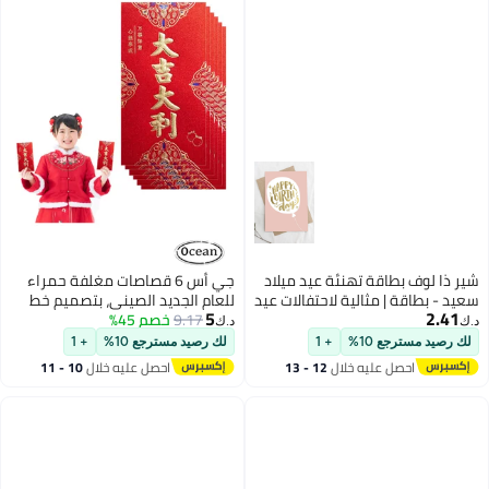
شير ذا لوف بطاقة تهنئة عيد ميلاد
جي أس 6 قصاصات مغلفة حمراء
سعيد - بطاقة | مثالية لاحتفالات عيد
للعام الجديد الصيني، بتصميم خط
5
2.41
الميلاد وصنع لحظات لا تُنسى
9.17
خصم 45%
مذهب، تستخدم في عيد الربيع
د.ك‏
د.ك‏
والمناسبات الزفافية.
لك رصيد مسترجع 10%
+ 1
لك رصيد مسترجع 10%
+ 1
احصل عليه خلال
12 - 13
احصل عليه خلال
10 - 11
اغسطس
اغسطس