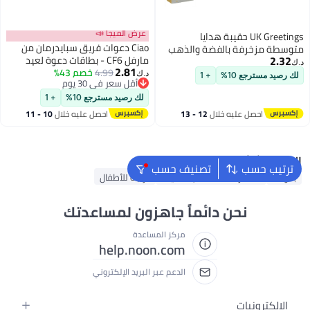
عرض الميجا 📣
UK Greetings حقيبة هدايا
Ciao دعوات فريق سبايدرمان من
متوسطة مزخرفة بالفضة والذهب
2.32
مارفل CF6 - بطاقات دعوة لعيد
من UK Greetings
د.ك‏
2.81
4.99
خصم 43%
ميلاد الأطفال مع أظرف، تصميم
د.ك‏
لك رصيد مسترجع 10%
+ 1
أقل سعر في 30 يوم
سبايدرمان الديناميكي، بطاقات ملء
أقل سعر في 30 يوم
للضيوف في حفلة الأبطال الخارقين
لك رصيد مسترجع 10%
+ 1
احصل عليه خلال
12 - 13
احصل عليه خلال
10 - 11
اغسطس
اغسطس
البحث الشائع
ترتيب حسب
تصنيف حسب
بالونات
مستلزمات حفلة عيد الميلاد
دراجة للأطفال
نحن دائماً جاهزون لمساعدتك
مركز المساعدة
help.noon.com
الدعم عبر البريد الإلكتروني
الإلكترونيات