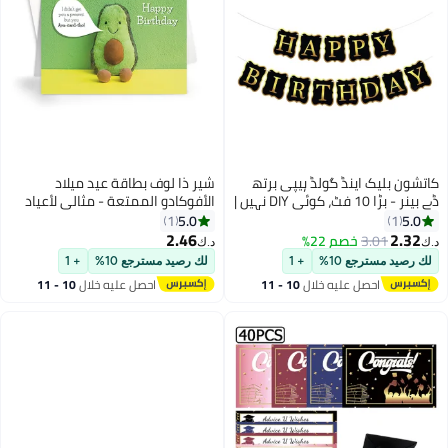
كاتشون بلیک اینڈ گولڈ ہیپی برتھ
شير ذا لوف بطاقة عيد ميلاد
ڈے بینر - بڑا 10 فٹ، کوئی DIY نہیں |
الأفوكادو الممتعة - مثالي لأعياد
گلیٹر فوائل بلیک برتھ ڈے بینر بنٹنگ |
الميلاد، تصميم لطيف وغريب الأطوار
5.0
5.0
1
1
سالگرہ مبارک سجاوٹ کے لئے
2.46
2.32
3.01
خصم 22%
د.ك‏
د.ك‏
مردوں اور عورتوں کے لئے سالگرہ
لك رصيد مسترجع 10%
+ 1
لك رصيد مسترجع 10%
+ 1
مبارک ہو بینر
احصل عليه خلال
10 - 11
احصل عليه خلال
10 - 11
اغسطس
اغسطس