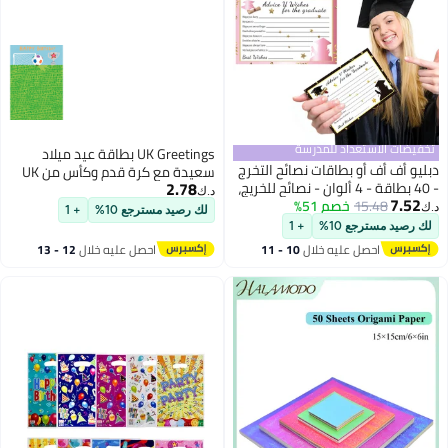
تخفيضات الاستعداد للمدرسة
UK Greetings بطاقة عيد ميلاد
دبليو أف أف أو بطاقات نصائح التخرج
سعيدة مع كرة قدم وكأس من UK
2.78
- 40 بطاقة - 4 ألوان - نصائح للخريج،
Greetings
د.ك‏
7.52
15.48
خصم 51%
أفكار لأنشطة ألعاب حفلات التخرج،
د.ك‏
لك رصيد مسترجع 10%
+ 1
زينة للاحتفال بالخريج، هدايا تذكارية،
لك رصيد مسترجع 10%
+ 1
مستلزمات حفلات التخرج للمدارس
احصل عليه خلال
10 - 11
احصل عليه خلال
12 - 13
الثانوية/الجامعات/التعليم العالي
اغسطس
اغسطس