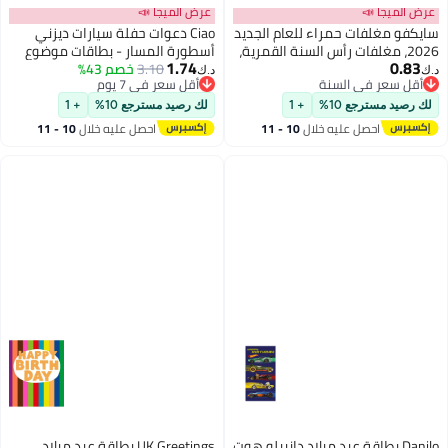
عرض الميجا 📣
عرض الميجا 📣
سايكفو مغلفات حمراء للعام الجديد
Ciao دعوات حفلة سيارات ديزني
2026، مغلفات رأس السنة القمرية،
أسطورة المسار - بطاقات موضوع
1.74
0.83
زينة هدايا رأس السنة، لوازم حفلات
3.10
خصم 43%
سباق لايتنينغ مككوين مع أظرف،
د.ك‏
د.ك‏
أقل سعر في السنة
أقل سعر في 7 يوم
ليلة رأس السنة لعام الحصان 2026،
عبوة من 6
أقل سعر في السنة
أقل سعر في 7 يوم
مغلف أحمر بستة نقوش ذهبية
لك رصيد مسترجع 10%
+ 1
لك رصيد مسترجع 10%
+ 1
بارزة - 6 قطع
احصل عليه خلال
10 - 11
احصل عليه خلال
10 - 11
اغسطس
اغسطس
Danilo بطاقة عيد ميلاد دانييلو هوت
UK Greetings بطاقة عيد ميلاد