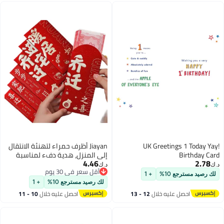
UK Greetings 1 Today Yay!
Jiayan أظرف حمراء لتهنئة الانتقال
Birthday Card
إلى المنزل، هدية دفء لمناسبة
4.46
2.78
الانتقال، أظرف حمراء للانتقال إلى
د.ك‏
د.ك‏
أقل سعر في 30 يوم
منزل جديد، عبوة من 6 قطع
لك رصيد مسترجع 10%
+ 1
أقل سعر في 30 يوم
لك رصيد مسترجع 10%
+ 1
احصل عليه خلال
12 - 13
احصل عليه خلال
10 - 11
اغسطس
اغسطس