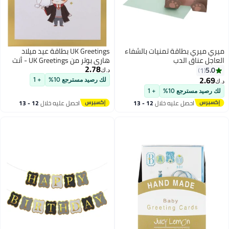
ميري ميري بطاقة تمنيات بالشفاء
UK Greetings بطاقة عيد ميلاد
العاجل عناق الدب
هاري بوتر من UK Greetings - أنت
2.78
أذكى ساحر في جيلك!
5.0
1
د.ك‏
2.69
لك رصيد مسترجع 10%
+ 1
د.ك‏
لك رصيد مسترجع 10%
+ 1
احصل عليه خلال
12 - 13
احصل عليه خلال
12 - 13
اغسطس
اغسطس