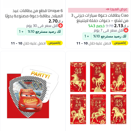
عرض الميجا 📣
Unique 6 قطع من بطاقات عيد
Ciao بطاقات دعوة سيارات ديزني 3
الميلاد، بطاقة دعوة مصنوعة يدويًا
2.70
من تشاو – دعوات حفلة لايتنينغ
على شكل زهرة، للأطفال والكبار،
د.ك‏
2.13
3.78
خصم 43%
مكوين مع أظرف لحفلات عيد ميلاد
أقل سعر في 30 يوم
بطاقة تهنئة مطوية، لحفلات
د.ك‏
أقل سعر في 7 يوم
أقل سعر في 30 يوم
الأطفال والاحتفالات ذات الطابع
الزفاف، وعيد الأم، والتخرج، وأعياد
لك رصيد مسترجع 10%
+ 1
أقل سعر في 7 يوم
السباق
الميلاد
لك رصيد مسترجع 10%
+ 1
احصل عليه خلال
10 - 11
احصل عليه خلال
10 - 11
اغسطس
اغسطس