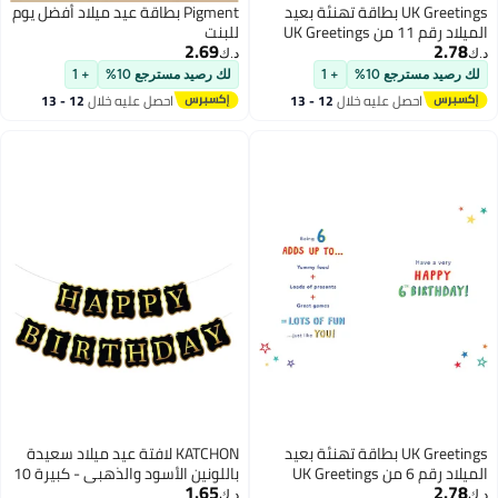
UK Greetings بطاقة تهنئة بعيد
Pigment بطاقة عيد ميلاد أفضل يوم
الميلاد رقم 11 من UK Greetings
للبنت
2.69
2.78
د.ك‏
د.ك‏
لك رصيد مسترجع 10%
+ 1
لك رصيد مسترجع 10%
+ 1
احصل عليه خلال
12 - 13
احصل عليه خلال
12 - 13
اغسطس
اغسطس
UK Greetings بطاقة تهنئة بعيد
KATCHON لافتة عيد ميلاد سعيدة
الميلاد رقم 6 من UK Greetings
باللونين الأسود والذهبي - كبيرة 10
1.65
2.78
أقدام، بدون DIY | لافتة عيد ميلاد
د.ك‏
د.ك‏