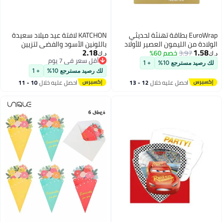
EuroWrap بطاقة تهنئة لحديثي
KATCHON لافتة عيد ميلاد سعيدة
الولادة من الليمون العصير للأولاد
باللونين الأسود والفضي لتزيين
2.18
1.58
والبنات 50 بطاقة
3.97
خصم 60%
الحفلات
د.ك‏
د.ك‏
أقل سعر في 7 يوم
لك رصيد مسترجع 10%
+ 1
أقل سعر في 7 يوم
لك رصيد مسترجع 10%
+ 1
احصل عليه خلال
12 - 13
احصل عليه خلال
10 - 11
اغسطس
اغسطس