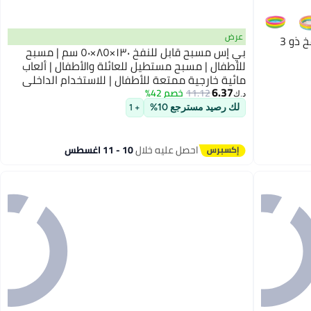
عرض
انتكس حمام سباحة دائري صغير قابل للنفخ ذو 3
بي إس مسبح قابل للنفخ ١٣٠×٨٥×٥٠ سم | مسبح
للأطفال | مسبح مستطيل للعائلة والأطفال | ألعاب
مائية خارجية ممتعة للأطفال | للاستخدام الداخلي
6.37
والخارجي في الفناء الخلفي
11.12
خصم 42%
د.ك‏
لك رصيد مسترجع 10%
+ 1
احصل عليه خلال
10 - 11 اغسطس