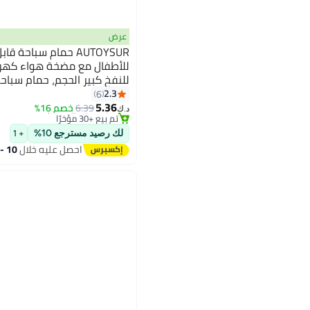
عرض
AUTOYSUR حمام سباحة
للأطفال مع مضخة هواء كهربا
للنفخ كبير الحجم، حمام سبا
#21 في مسابح
الشكل كبير الحجم للاستخدام
2.3
6
أقل سعر في 7 يوم
5.36
الفناء الخلفي
6.39
خصم 16%
تم بيع +30 مؤخرًا
د.ك‏
#21 في مسابح
لك رصيد مسترجع 10%
+ 1
احصل عليه خلال
10 - 11 اغسطس