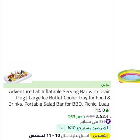
عرض
Adventure Lab Inflatable Serving Bar with Drain
Plug | Large Ice Buffet Cooler Tray for Food &
Drinks, Portable Salad Bar for BBQ, Picnic, Luau,
Pool Party, Beach & Outdoor Events
5.0
1
2.42
6.69
خصم 63%
#39 في مسابح
د.ك‏
أقل سعر في السنة
#39 في مسابح
لك رصيد مسترجع 10%
+ 1
احصل عليه خلال
10 - 11 اغسطس