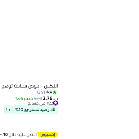
انتكس - حوض سباحة توهج ا
4.4
341
2.76
5.20
خصم 46%
#22 في مسابح
د.ك‏
تم بيع +20 مؤخرًا
#22 في مسابح
لك رصيد مسترجع 10%
+ 1
احصل عليه خلال
10 - 11 اغسطس