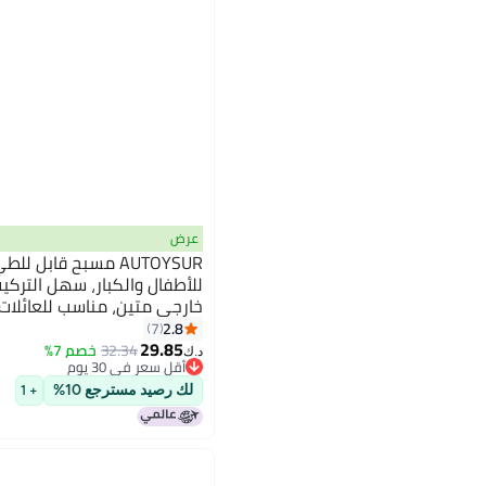
عرض
AUTOYSUR مسبح قابل ل
للأطفال والكبار، سهل التركي
خارجي متين، مناسب للعائلات
والحديقة المائية (أزرق - 320 × 185 × 50 سم)
2.8
7
29.85
32.34
خصم 7%
أقل سعر في 30 يوم
د.ك‏
تم بيع +10 مؤخرًا
أقل سعر في 30 يوم
لك رصيد مسترجع 10%
+ 1