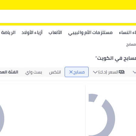
اء النساء
مستلزمات الأم والبيبي
الألعاب
أزياء الأولاد
الرياضة
مسابح
سابح في الكويت
"
السعر (د.ك‏)
مسابح
انتكس
بست واي
الفئة العم