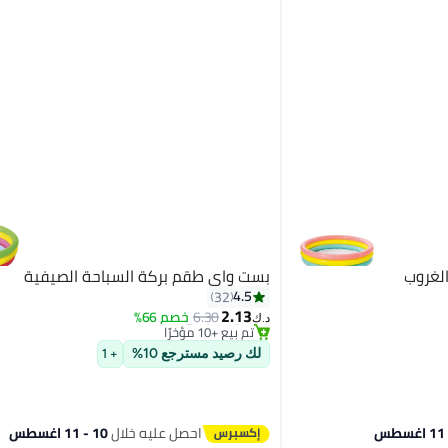
لغروب
بست واي طقم بركة السباحة الصيفية
#18 في مسابح
4.5
32
أقل سعر في السنة
2.13
6.30
خصم 66%
تم بيع +10 مؤخرًا
د.ك‏
#18 في مسابح
لك رصيد مسترجع 10%
+ 1
احصل عليه خلال
10 - 11 اغسطس