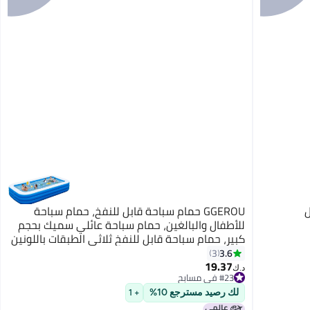
GGEROU حمام سباحة قابل للنفخ، حمام سباحة
للأطفال والبالغين، حمام سباحة عائلي سميك بحجم
كبير، حمام سباحة قابل للنفخ ثلاثي الطبقات باللونين
الأزرق والأبيض، 388*195*60 سم
3.6
3
19.37
#23 في مسابح
د.ك‏
تم بيع +10 مؤخرًا
#23 في مسابح
لك رصيد مسترجع 10%
+ 1