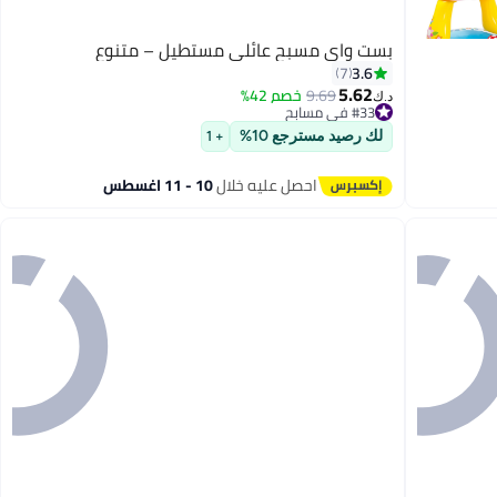
بست واي مسبح عائلي مستطيل – متنوع
3.6
7
5.62
9.69
خصم 42%
#33 في مسابح
د.ك‏
تم بيع +10 مؤخرًا
#33 في مسابح
لك رصيد مسترجع 10%
+ 1
احصل عليه خلال
10 - 11 اغسطس