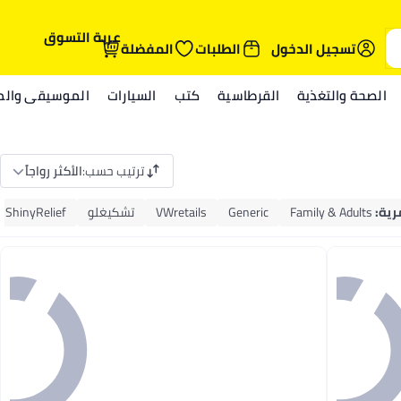
عربة التسوق
تسجيل الدخول
الطلبات
المفضلة
الصحة والتغذية
القرطاسية
كتب
السيارات
الموسيقى والمي
ترتيب حسب
:
الأكثر رواجاً
رية
:
Family & Adults
Generic
VWretails
تشكيغلو
ShinyRelief