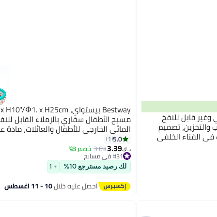
Bestway بيستواي، 10"/Φ1. x H25cm
لطي وغير قابل للنفخ
مسبح الأطفال سفاري بالزملاء القابل للنف
ب والتخزين، تصميم
المائي الخارجي للأطفال والعائلات، مادة عا
 في الفناء الخلفي
متينة، تصميم سهل للنفخ والتفريغ، نشا
5.0
1
3.39
ممتع للمسبح والشاطئ والحديقة، 22m
3.69
خصم 8%
د.ك‏
#31 في مسابح
#31 في مسابح
لك رصيد مسترجع 10%
+ 1
احصل عليه خلال
10 - 11 اغسطس