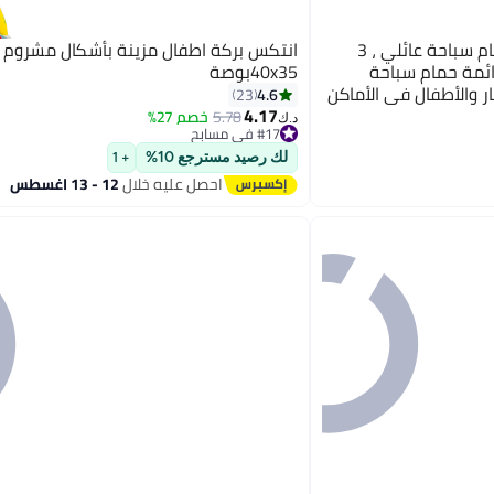
VUCATIN كبير قابل للنفخ حمام سباحة عائلي ، 3
انتكس بركة اطفال مزينة بأشكال مشروم
مة حمام سباحة
40x35بوصة
ر والأطفال في الأماكن
4.6
23
في الهواء الطلق حزب
4.17
5.78
خصم 27%
#17 في مسابح
د.ك‏
تم بيع +30 مؤخرًا
#17 في مسابح
لك رصيد مسترجع 10%
+ 1
احصل عليه خلال
12 - 13 اغسطس