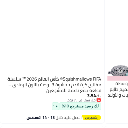
Squishmallows FIFA® كأس العالم 2026™ سلسلة
المتوسطة
مفاتيح كرة قدم محشوة 3 بوصة باللون الرمادي –
صميم طابع
قطعة جمع ناعمة للمشجعين
ت والأولاد
3.54
د.ك‏
أقل سعر في 7 يوم
أقل سعر في 7 يوم
لك رصيد مسترجع 10%
+ 1
احصل عليه خلال
13 - 14 اغسطس