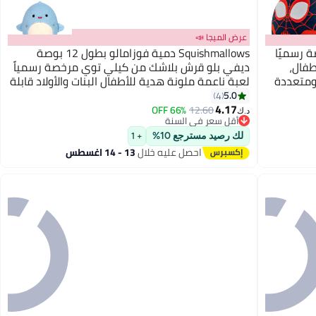
عرض الميجا 📣
1 إنش، مرخصة رسميًا
Squishmallows دمية فوزامالو بطول 12 بوصة
طفال،
ديفي بلو قرش بلاشك من كيلي توي مرخصة رسمياً
 ومتعددة
لعبة ناعمة ملونة هدية للأطفال البنات والأولاد قابلة
للغسل ولينة لعبة متعددة الألوان لجميع الأعمار
5.0
4
4.17
66% OFF
12.60
د.ك‏
أقل سعر في السنة
أقل سعر في السنة
لك رصيد مسترجع 10%
+ 1
احصل عليه خلال
13 - 14 اغسطس