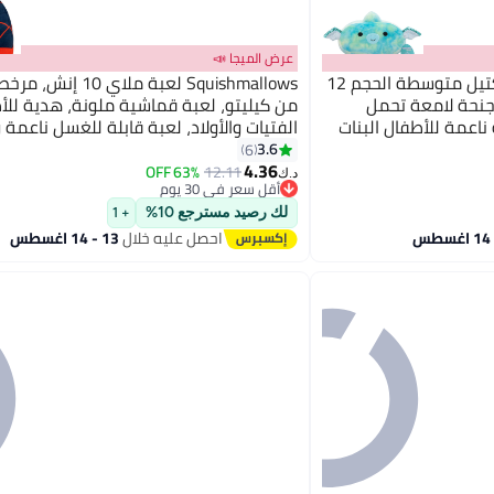
عرض الميجا 📣
Squishmallows دميّة بتروداكتيل متوسطة الحجم 12
Squishmallows لعبة ملاي 0
أجنحة لامعة تحمل
من كيليتو، لعبة قماشية ملونة، هدية للأ
ناعمة للأطفال البنات
الفتيات والأولاد، لعبة قابلة للغسل ناعمة
ل الأعمار
الألوان لجميع الأعمار
3.6
6
4.36
63% OFF
12.11
د.ك‏
أقل سعر في 30 يوم
أقل سعر في 30 يوم
لك رصيد مسترجع 10%
+ 1
احصل عليه خلال
13 - 14 اغسطس