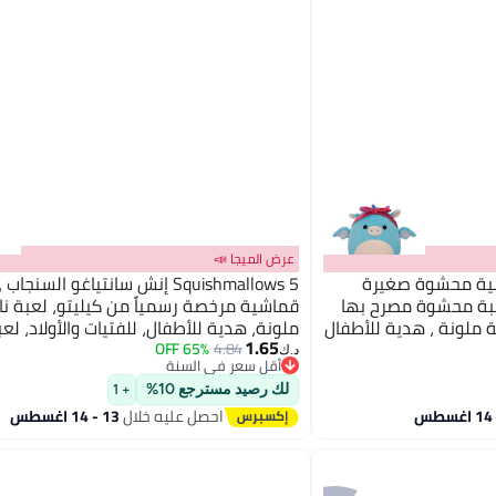
عرض الميجا 📣
Squ بوصة دمية محشوة صغيرة
Squishmallows 5 إنش سانتياغو السنجا
، لعبة محشوة مصرح بها
قماشية مرخصة رسمياً من كيليتو، لعبة ن
ة ملونة ، هدية للأطفال
ملونة، هدية للأطفال، للفتيات والأولاد، لعب
1.65
لة للغسل ومطاطية
للغسل وسهلة الضغط متعددة الألوان لجمي
65% OFF
4.84
د.ك‏
أقل سعر في السنة
أقل سعر في السنة
لك رصيد مسترجع 10%
+ 1
احصل عليه خلال
13 - 14 اغسطس