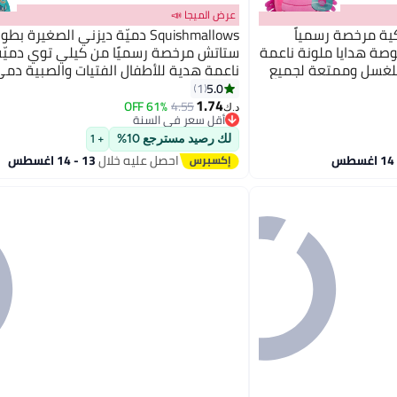
عرض الميجا 📣
 بلاستيكية مرخصة رسمياً
لي توي دودة لافندر 7.5 بوصة هدايا ملونة ناعمة
ستاتش مرخصة رسميًا من كيلي توي دميّة 
ة للغسل وممتعة لجميع
ناعمة هدية للأطفال الفتيات والصبية دمى
للضغط متعددة الألوان لجميع الأعمار
5.0
1
1.74
61% OFF
4.55
د.ك‏
أقل سعر في السنة
أقل سعر في السنة
لك رصيد مسترجع 10%
+ 1
احصل عليه خلال
13 - 14 اغسطس