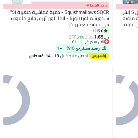
عرض الميجا 📣
Squishmallows دميّة ديزني الصغيرة بطول 5 إنش
Squishmallows SQCR - دمية قماشية صغيرة (5"
ملوّنة
سكويشمالوز) (لورنا - لاما بلون أزرق فاتح ملفوف
 قابلة
في خيوط مع خرزات)
5.0
1
1.65
51% OFF
3.39
د.ك‏
أقل سعر في السنة
أقل سعر في السنة
لك رصيد مسترجع 10%
+ 1
احصل عليه خلال
13 - 14 اغسطس