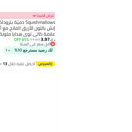
عرض الميجا 📣
إنش باللون الأزرق الفاتح مع 
علامة كالي توي هدايا ملونة 
3.97
والأولاد قابلة للغسل بارده لك
65% OFF
11.63
أقل سعر في السنة
د.ك‏
بتخلّص بسرعة
أقل سعر في السنة
لك رصيد مسترجع 10%
+ 1
احصل عليه خلال
13 - 14 اغسطس