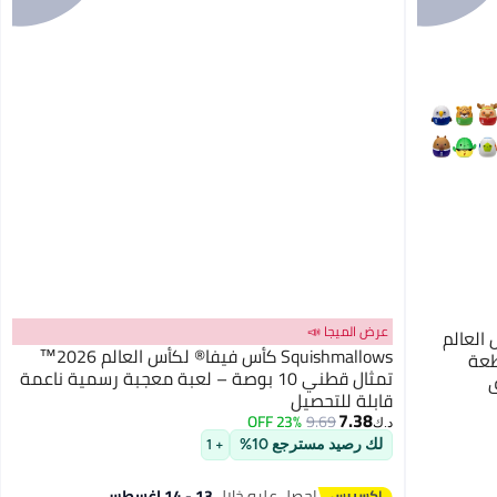
عرض الميجا 📣
أس العالم
Squishmallows كأس فيفا® لكأس العالم 2026™
 بوصة، قطعة
تمثال قطني 10 بوصة – لعبة معجبة رسمية ناعمة
قابلة للتحصيل
7.38
23% OFF
9.69
د.ك‏
لك رصيد مسترجع 10%
+ 1
احصل عليه خلال
13 - 14 اغسطس