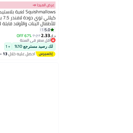
عرض الميجا 📣
Squishmallows لعبة
كيل
للأطفال البنات والأولاد قابل
الأعمار
5.0
1
2.33
67% OFF
7.27
د.ك‏
أقل سعر في السنة
أقل سعر في السنة
لك رصيد مسترجع 10%
+ 1
احصل عليه خلال
13 - 14 اغسطس