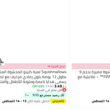
عرض الميجا 📣
Squishmallows كرة قدم محشوة مميزة بحجم 9
Squishmallows لعبة كليتو المحشوة 
إنش من كأس العالم FIFA® 2026™ – تفاعلية مع
بطول 12 بوصة بلون رمادي مزخرف مع ت
رسمي هدايا ناعمة وملونة للأطفال والفتيا
3.49
يمكن غسلها ومرنة لجميع الأعمار
69% OFF
11.63
د.ك‏
أقل سعر في السنة
أقل سعر في السنة
لك رصيد مسترجع 10%
+ 1
احصل عليه خلال
13 - 14 اغسطس