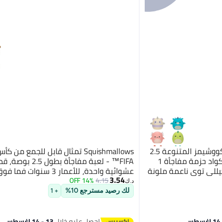
Squishmallows مجموعة سكووشيمز المتنوعة 2.5
Squishmallows تمثال قابل للجمع من ك
بوصة الأصدقاء وفانتاسي سكواد حزمة مفاجأة 1
FIFA™ - لعبة مفاجأة بطول 2.5
للي توي ناعمة ملونة
عشوائية واحدة، للأعمار 3 سنوات فما فوق
3.54
قابلة للغسل لعبة قابلة
14% OFF
4.15
د.ك‏
الأعمار
لك رصيد مسترجع 10%
+ 1
احصل عليه خلال
13 - 14 اغسطس