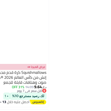
عرض الميجا 📣
صوت وهتافات قابلة للجمع
9.64
31% OFF
14.09
د.ك‏
أقل سعر في 7 يوم
أقل سعر في 7 يوم
لك رصيد مسترجع 10%
+ 1
احصل عليه خلال
13 - 14 اغسطس