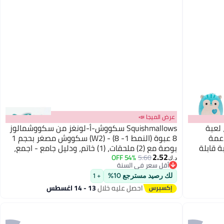
عرض الميجا 📣
ب ، لعبة
Squishmallows سكووش-أ-لونغز من سكووشمالوز
اعمة
8 عبوة (النمط 1- W2) - (8) سكووش مصغر بحجم 1
ة قابلة
بوصة مع (2) ملحقات، (1) خاتم، ودليل جامع - اجمع،
2.52
ع الأعمار
تبادل، والعب
54% OFF
5.60
د.ك‏
أقل سعر في السنة
أقل سعر في السنة
لك رصيد مسترجع 10%
+ 1
احصل عليه خلال
13 - 14 اغسطس