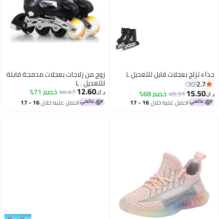
حذاء تزلج بعجلات قابل للتعديل L
زوج من زلاجات بعجلات مدمجة قابلة
للتعديل . L
2.7
30
12.60
44.47
خصم 71%
15.50
49.31
خصم 68%
د.ك‏
د.ك‏
احصل عليه خلال
16 - 17
احصل عليه خلال
16 - 17
اغسطس
اغسطس