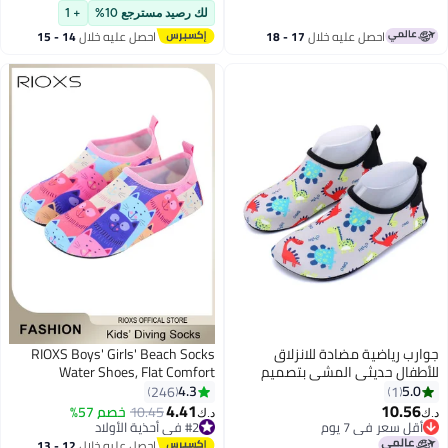
أقل سعر في 30 يوم
لك رصيد مسترجع 10%
+ 1
احصل عليه خلال
17 - 18
احصل عليه خلال
14 - 15
اغسطس
اغسطس
جوارب رياضية مضادة للانزلاق
RIOXS Boys' Girls' Beach Socks
للأطفال حديثي المشي بتصميم
Water Shoes, Flat Comfort
ديناصور مناسبة للشاطئ والسباحة
Athlesiure Shoes for Toddler Baby,
4.3
5.0
246
1
والماء ألوان متعددة
Quick Dry Aqua Socks Shoes,
4.41
10.56
10.45
خصم 57%
#2 في أحذية الأولاد
د.ك‏
د.ك‏
13
Outdoor Beach Walking Shoes,
أقل سعر في 7 يوم
باقي 1 وحدات في المخزون
أقل سعر في 7 يوم
Summer Beach Swimming Pool
#2 في أحذية الأولاد
احصل عليه خلال
12 - 13