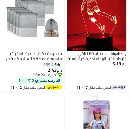
althiqahkey مصباح LED ثلاثي
مجموعة حقائب أحذية للسفر غير
الأبعاد بتأثير الإيحاء أحذية كرة السلة
منسوجةٍ ومضادةٍ للغبار مكونة من
5.19
للرجال ضوء ليلي متعدد الألوان
15 قطعة . رمادي 32x44سم
4.6
339
د.ك‏
ديكور إيحاء RGB هدايا للأطفال
2.43
د.ك‏
الأولاد الرضع مصباح طاولة مصباح
تم بيع +20 مؤخرًا
بجانب السرير أحذية هوائية جوردان
تم بيع +20 مؤخرًا
لك رصيد مسترجع 10%
+ 1
احصل عليه خلال
17 - 18
احصل عليه خلال
12 - 13
اغسطس
اغسطس