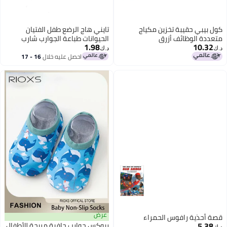
كول بيبي حقيبة تخزين مكياج
تايني هاج الرضع طفل الفتيان
متعددة الوظائف أزرق
الحيوانات طباعة الجوارب شارب
1.98
10.32
العصرية
د.ك‏
د.ك‏
احصل عليه خلال
16 - 17
اغسطس
عرض
قصة أحذية رافوس الحمراء
5.38
ريوكس جوارب حافية مريحة للأطفال،
د.ك‏