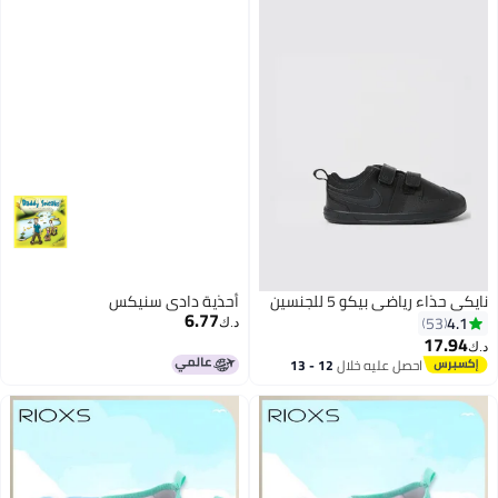
نايكي حذاء رياضي بيكو 5 للجنسين
أحذية دادي سنيكس
6.77
4.1
53
د.ك‏
17.94
د.ك‏
احصل عليه خلال
12 - 13
اغسطس