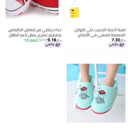
لعبة أحذية التدريب على التوازن
حذاء رياضي من قماش الكانفاس
الممتعة للمشي في الأماكن
بتصميم عصري بنعل ناعم للطفل
9.18
7.30
الخارجية للصغار بتصميم وجه
9.73
خصم 5%
الرضيع والطفل حديث المشي أحمر
د.ك‏
د.ك‏
مبتسم