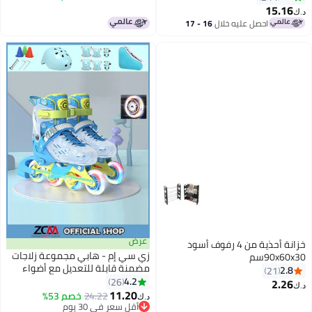
15.16
د.ك‏
احصل عليه خلال
16 - 17
اغسطس
عرض
خزانة أحذية من 4 رفوف أسود
زي سي إم - هابي مجموعة زلاجات
90x60x30سم
مضمنة قابلة للتعديل مع أضواء
2.8
21
LED وامضة بأربع عجلات
4.2
26
2.26
د.ك‏
11.20
24.22
خصم 53%
د.ك‏
أقل سعر في 30 يوم