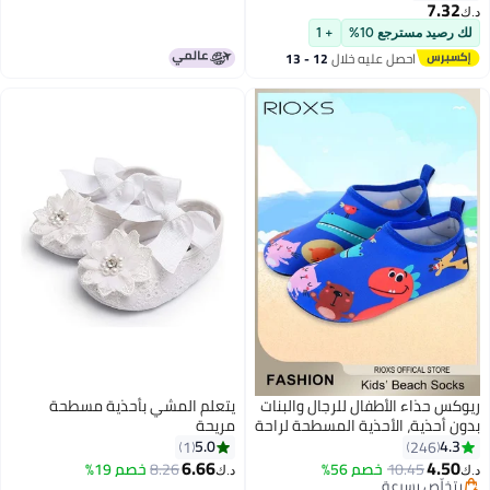
7.32
د.ك‏
لك رصيد مسترجع 10%
+ 1
احصل عليه خلال
12 - 13
اغسطس
ريوكس حذاء الأطفال للرجال والبنات
يتعلم المشي بأحذية مسطحة
بدون أحذية، الأحذية المسطحة لراحة
مريحة
القدمين للأطفال، أحذية الصيف على
5.0
4.3
1
246
الشاطئ للمبتسرين والأطفال
6.66
4.50
10.45
خصم 56%
8.26
خصم 19%
د.ك‏
د.ك‏
2
13
الصغار، أحذية رياضية بدون أحذية
بتخلّص بسرعة