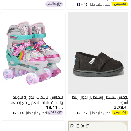
بتخلّص بسرعة
ماء، أحذية أكوا غير قابلة للانزلاق
احصل عليه خلال
12 - 13
للأطفال الصغار والكبرى، أحذية أكوا
اغسطس
تجف بسرعة، حذاء السباحة في
حمام السباحة وحديقة الماء، حذاء
المشي في الشاطئ الخارجي، أحذية
زرقاء قابلة للارتداء
تومس سنِيكرز إسبادريل بدون رباط
ليموس الزلاجات الدوارة للأولاد
أسود
والبنات قابلة للتعديل مع إضاءة
19.11
2.78
جميع العجلات
د.ك‏
د.ك‏
احصل عليه خلال
12 - 13
احصل عليه خلال
14 - 15
اغسطس
اغسطس