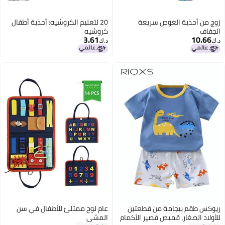
زوج من أحذية الغوص سريعة
20 لتعليم الكروشيه: أحذية أطفال
الجفاف
كروشيه
3.61
10.66
د.ك‏
د.ك‏
ريوكس طقم بيجامة من قطعتين
عام لوح ممتلئ للأطفال في سن
للأولاد الصغار، قميص قصير الأكمام
المشي