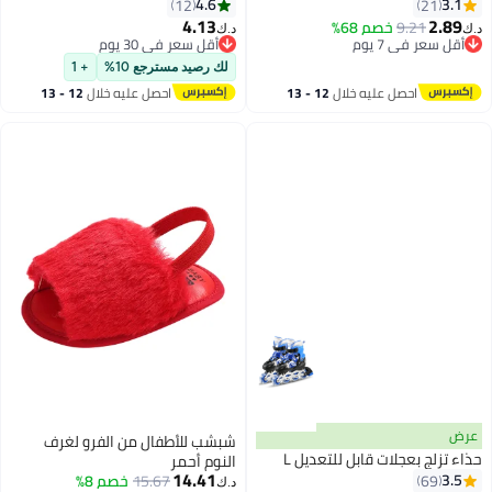
بياقة مستديرة وجميل للغاية بطبعة
4.6
3.1
12
21
ديناصورات وسروال قصير لملابس
4.13
2.89
9.21
خصم 68%
د.ك‏
د.ك‏
4
النوم، ملابس قطنية للأولاد الصغار
أقل سعر في 7 يوم
أقل سعر في 30 يوم
أقل سعر في 7 يوم
لملابس اللعب غير الرسمية،
أقل سعر في 30 يوم
لك رصيد مسترجع 10%
+ 1
مجموعات ملابس نوم بطبعات
احصل عليه خلال
12 - 13
احصل عليه خلال
12 - 13
حيوانات لفصلي الربيع والخريف
اغسطس
اغسطس
للأطفال الصغار/الكبار، أزرق
عرض
شبشب للأطفال من الفرو لغرف
حذاء تزلج بعجلات قابل للتعديل L
النوم أحمر
14.41
3.5
69
15.67
خصم 8%
د.ك‏