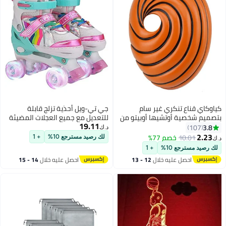
الاسترخاء للبنين والبنات، أحذية رجل
وفتاة غير مختلطة للرضع، حذاء دب
ملون
كياوكاي قناع تنكري غير سام
جي تي-ويل أحذية تزلج قابلة
بتصميم شخصية أوتشيها أوبيتو من
للتعديل مع جميع العجلات المضيئة
19.11
مسلسل Naruto" مصنوع بحرفية
للمبتدئين من البنات والأولاد
3.8
107
د.ك‏
ممتازة"
2.23
10.01
خصم 77%
لك رصيد مسترجع 10%
+ 1
د.ك‏
لك رصيد مسترجع 10%
+ 1
احصل عليه خلال
12 - 13
احصل عليه خلال
14 - 15
اغسطس
اغسطس