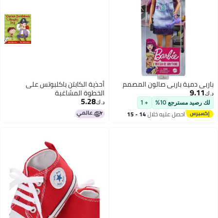
باربي دمية باربي صالون المصمم
أحذية الكابتن باكلبوتس على
9.11
الخطوة المشاغبة
د.ك‏
5.28
د.ك‏
لك رصيد مسترجع 10%
+ 1
احصل عليه خلال
14 - 15
اغسطس