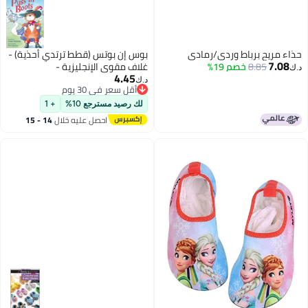
حذاء مريح برباط وردي/رمادي
بوس إن بوتس (قطط ترتدي أحذية) -
7.08
8.85
خصم 19%
غلاف مقوى الإنجليزية -
د.ك‏
4.45
01/02/2005
د.ك‏
أقل سعر في 30 يوم
أقل سعر في 30 يوم
لك رصيد مسترجع 10%
+ 1
احصل عليه خلال
14 - 15
اغسطس