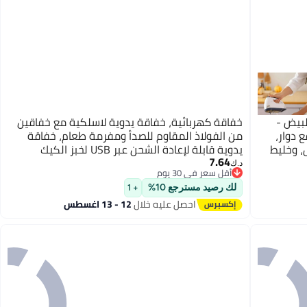
بيض -
خفاقة كهربائية، خفاقة يدوية لاسلكية مع خفاقين
 دوار،
من الفولاذ المقاوم للصدأ ومفرمة طعام، خفاقة
، وخليط
يدوية قابلة لإعادة الشحن عبر USB لخبز الكيك
7.64
والبيض والكريمة، خفاقة يدوية قابلة للتعديل بثلاث
د.ك‏
أقل سعر في 30 يوم
سرعات، خفاقة كهربائية محمولة لاسلكية
أقل سعر في 30 يوم
لك رصيد مسترجع 10%
+ 1
احصل عليه خلال
12 - 13 اغسطس