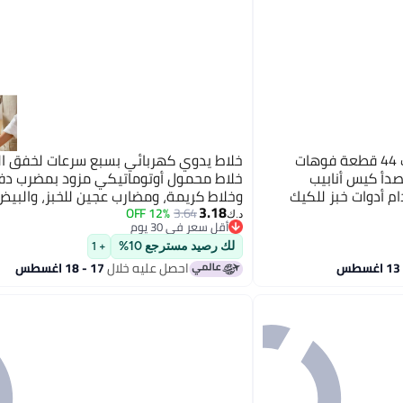
jaexest مجموعة تزيين الكيك 44 قطعة فوهات
خلاط يدوي كهربائي بسبع سرعات لخفق ال
صدأ كيس أنابيب
خلاط محمول أوتوماتيكي مزود بمضرب دفع
ام أدوات خبز للكيك
وخلاط كريمة، ومضارب عجين للخبز، والبيض
3.18
ربين في الخبز
الكيك، والحلويات
12% OFF
3.64
د.ك‏
أقل سعر في 30 يوم
أقل سعر في 30 يوم
لك رصيد مسترجع 10%
+ 1
احصل عليه خلال
17 - 18 اغسطس