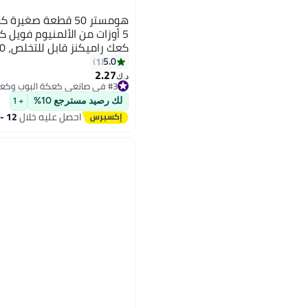
هومستر 50 قطعة صغير
5 أوزات من الألمنيوم فويل 
كؤوس كيك كيك للزفاف حفلة ع
5.0
1
2.27
د.ك‏
#3 في صانعي كعكة البوب وكعك مصغر
أقل سعر في 30 يوم
لك رصيد مسترجع 10%
+ 1
#3 في صانعي كعكة البوب وكعك مصغر
احصل عليه خلال
12 - 13 اغسطس