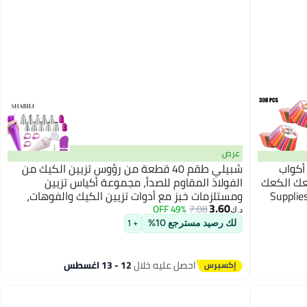
عرض
نة أكواب
شبيلي طقم 40 قطعة من رؤوس تزيين الكيك من
كعك الكعك
الفولاذ المقاوم للصدأ، مجموعة أكياس تزيين
مغلفة بطانات الكعك، ديكور الكب كيك Supplies
ومستلزمات خبز مع أدوات تزيين الكيك والفوهات،
3.60
for H
مثالي للخبازين في المنزل ولتزيين الحلويات في
49% OFF
7.08
د.ك‏
الحفلات والمناسبات
لك رصيد مسترجع 10%
+ 1
احصل عليه خلال
12 - 13 اغسطس