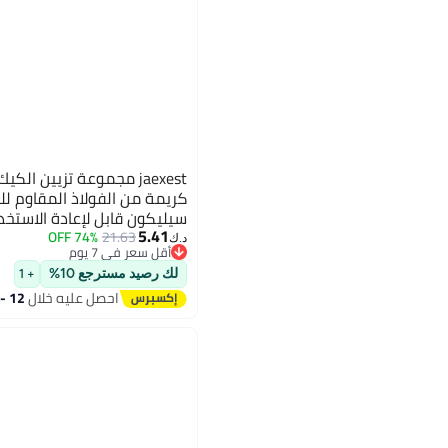
كريمة من الفولاذ المقاوم لل
سيليكون قابل لإعادة الاستخد
5.41
والكاب كيك والبسكويت للمتد
74% OFF
21.63
د.ك‏
أقل سعر في 7 يوم
أقل سعر في 7 يوم
لك رصيد مسترجع 10%
+ 1
احصل عليه خلال
12 - 13 اغسطس