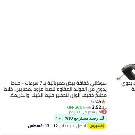
 يدوي
سوكاني خفاقة بيض كهربائية بـ 7 سرعات - خلاط
ة
يدوي من الفولاذ المقاوم للصدأ مزود بمضربين، خلاط
مطبخ خفيف الوزن لتحضير خليط الكيك، والكريمة،
والبيض، والعجين، وأعمال الخبز، وتحضير الطعام
2.4
3
3.52
اليومي.
36% OFF
5.56
أقل سعر في 30 يوم
د.ك‏
تم بيع +10 مؤخرًا
أقل سعر في 30 يوم
لك رصيد مسترجع 10%
+ 1
احصل عليه خلال
12 - 13 اغسطس