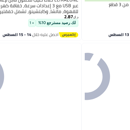
 قطع
عبر USB مع 3 إعدادات سرعة، خفاقة كهر
للقهوة، ماتشا، وكابتشينو، تشمل خفقتي
2.87
الفولاذ المقاوم للصدأ وفرشاة تنظيف
د.ك‏
لك رصيد مسترجع 10%
+ 1
احصل عليه خلال
14 - 15 اغسطس