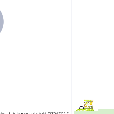
ELTRAZONE خلاط حليب محمول قابل لإ