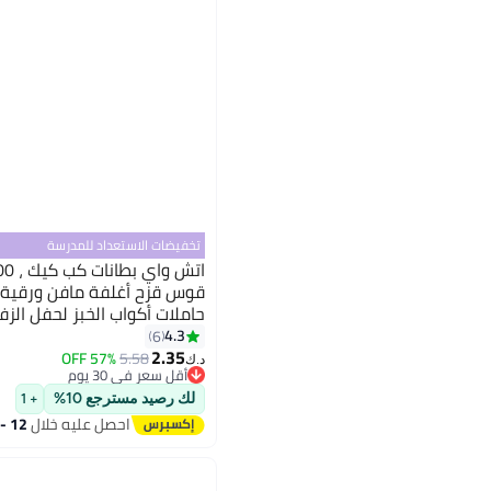
تخفيضات الاستعداد للمدرسة
قوس قزح أغلفة مافن ورقية 
حاملات أكواب الخبز لحفل الزفا
استحمام الطفل أو حفلة العط
4.3
6
2.35
57% OFF
5.58
د.ك‏
أقل سعر في 30 يوم
أقل سعر في 30 يوم
لك رصيد مسترجع 10%
+ 1
احصل عليه خلال
12 - 13 اغسطس