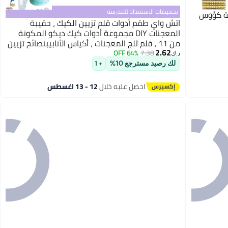
تخفيضات الاستعداد للمدرسة
طانة كؤوس
اتش واي طقم أدوات قلم تزيين الكيك ، حقيبة
المعجنات DIY مجموعة أدوات كيك ديكو المكونة
من 11 ، قلم ثلج المعجنات ، أكياس الأنابيبنصائح تزيين
2.62
الكيك القلم ، مجموعة أدوات الأنابيب مجموعة
64% OFF
7.38
د.ك‏
فوهات موزع مجموعة القلم (أزرق)
لك رصيد مسترجع 10%
+ 1
احصل عليه خلال
12 - 13 اغسطس