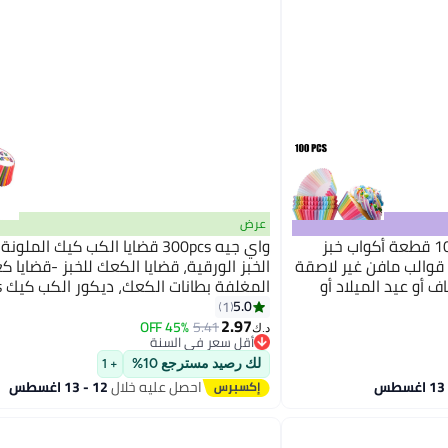
عرض
اتش واي بطانات كب كيك ، 100 قطعة أكواب خبز
واي جيه 300pcs قضايا الكب كيك الملو
قوالب مافن غير لاصقة
الخبز الورقية، قضايا الكعك للخبز -قضايا 
ف أو عيد الميلاد أو
ال
لة
oliday, Boys Girls Birthday, Wedding, Hen
5.0
1
2.97
Party
45% OFF
5.41
د.ك‏
أقل سعر في السنة
أقل سعر في السنة
لك رصيد مسترجع 10%
+ 1
احصل عليه خلال
12 - 13 اغسطس