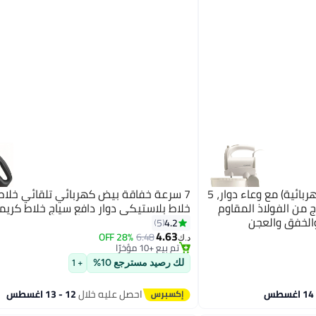
كينوود خلاط يدوي (خفاقة كهربائية) مع وعاء دوار، 5
7 سرعة خفاقة بيض كهربائي تلقائي خلاط
ج من الفولاذ المقاوم
خلاط بلاستيكي دوار دافع سياج خلاط كريم
الخفق والعجن
4.2
5
4.63
28% OFF
6.48
د.ك‏
تم بيع +10 مؤخرًا
تم بيع +10 مؤخرًا
لك رصيد مسترجع 10%
+ 1
احصل عليه خلال
12 - 13 اغسطس