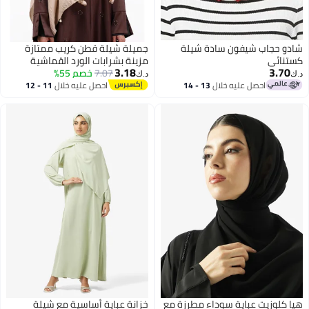
شادو حجاب شيفون سادة شيلة
جميلة شيلة قطن كريب ممتازة
كستنائي
مزينة بشرابات الورد القماشية
3.18
3.70
7.07
خصم 55%
وحبات اللؤلؤ (بيج رملي / نود ناعم)
د.ك‏
د.ك‏
احصل عليه خلال
13 - 14
احصل عليه خلال
11 - 12
اغسطس
اغسطس
هيا كلوزيت عباية سوداء مطرزة مع
خزانة عباية أساسية مع شيلة