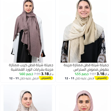
جميلة شيلة قطن ممتازة مزينة
جميلة شيلة قطن كريب ممتازة
بنقوش فصوص الستراس
مزينة بشرابات الورد القماشية
3.18
3.18
7.07
خصم 55%
الكريستالية (بيج رملي / توب ناعم)
7.95
خصم 60%
وحبات اللؤلؤ (موف مطفأ/وردي
د.ك‏
د.ك‏
مغبر)
احصل عليه خلال
11 - 12
احصل عليه خلال
11 - 12
اغسطس
اغسطس