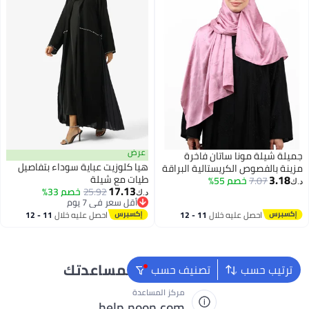
عرض
جميلة شيلة مونا ساتان فاخرة
هيا كلوزيت عباية سوداء بتفاصيل
مزينة بالفصوص الكريستالية البراقة
3.18
طيات مع شيلة
7.07
خصم 55%
(وردي داكن / دستي بينك)
د.ك‏
17.13
25.92
خصم 33%
د.ك‏
أقل سعر في 7 يوم
أقل سعر في 7 يوم
احصل عليه خلال
11 - 12
احصل عليه خلال
11 - 12
اغسطس
اغسطس
نحن دائماً جاهزون لمساعدتك
ترتيب حسب
تصنيف حسب
مركز المساعدة
help.noon.com