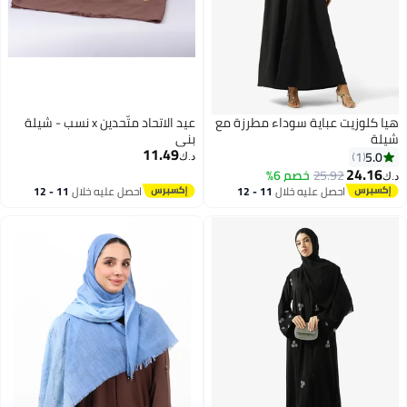
هيا كلوزيت عباية سوداء مطرزة مع
عيد الاتحاد متّحدين x نسب - شيلة
شيلة
بني
11.49
5.0
1
د.ك‏
24.16
25.92
خصم 6%
د.ك‏
احصل عليه خلال
11 - 12
احصل عليه خلال
11 - 12
اغسطس
اغسطس