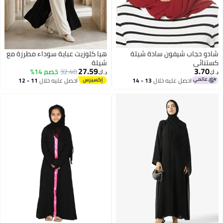
شادو حجاب شيفون سادة شيلة
هيا كلوزيت عباية سوداء مطرزة مع
كستنائي
شيلة
27.59
3.70
32.40
خصم 14%
د.ك‏
د.ك‏
احصل عليه خلال
13 - 14
احصل عليه خلال
11 - 12
اغسطس
اغسطس