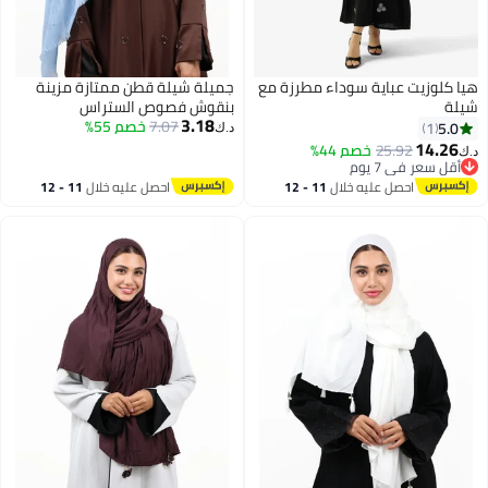
هيا كلوزيت عباية سوداء مطرزة مع
جميلة شيلة قطن ممتازة مزينة
شيلة
بنقوش فصوص الستراس
3.18
7.07
خصم 55%
الكريستالية (أزرق سماوي / دينم
5.0
1
د.ك‏
ناعم)
14.26
25.92
خصم 44%
د.ك‏
أقل سعر في 7 يوم
أقل سعر في 7 يوم
احصل عليه خلال
11 - 12
احصل عليه خلال
11 - 12
اغسطس
اغسطس