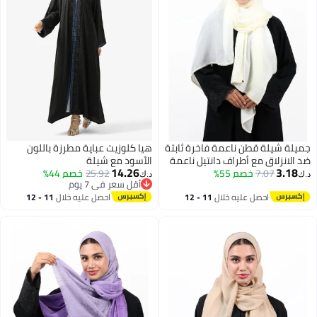
جميلة شيلة قطن ناعمة فاخرة ثابتة
هيا كلوزيت عباية مطرزة باللون
ضد الانزلاق مع أطراف دانتيل ناعمة
الأسود مع شيلة
14.26
3.18
7.07
(أصفر كريمي ناعم)
خصم 55%
25.92
خصم 44%
د.ك‏
د.ك‏
أقل سعر في 7 يوم
أقل سعر في 7 يوم
احصل عليه خلال
11 - 12
احصل عليه خلال
11 - 12
اغسطس
اغسطس