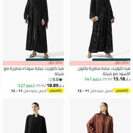
s
00
:
m
عرض برق
00
·
باقي 100%
s
00
:
m
عرض برق
00
·
باقي 100%
هيا كلوزيت عباية مطرزة باللون
هيا كلوزيت عباية سوداء مطرزة مع
الأسود مع شيلة
شيلة
15.18
25.92
خصم 41%
5.0
2
د.ك‏
18.89
25.92
خصم 27%
د.ك‏
احصل عليه خلال
11 - 12
احصل عليه خلال
11 - 12
اغسطس
اغسطس