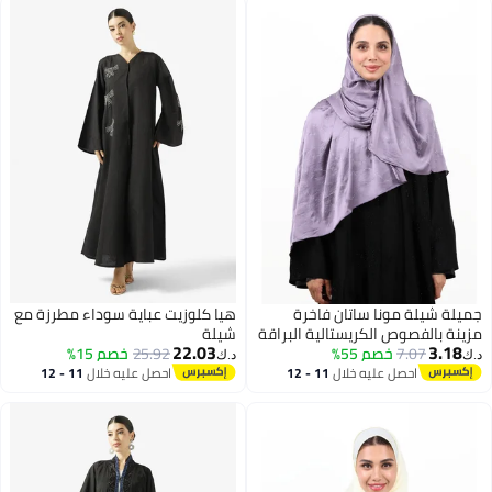
جميلة شيلة مونا ساتان فاخرة
هيا كلوزيت عباية سوداء مطرزة مع
مزينة بالفصوص الكريستالية البراقة
شيلة
22.03
3.18
7.07
خصم 55%
(ليلكي / لافندر ناعم)
25.92
خصم 15%
د.ك‏
د.ك‏
احصل عليه خلال
11 - 12
احصل عليه خلال
11 - 12
اغسطس
اغسطس