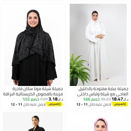
اغسطس
اغسطس
جميلة عباية مفتوحة بالدانتيل
جميلة شيلة مونا ساتان فاخرة
العاجي مع شيلة ولباس داخلي
مزينة بالفصوص الكريستالية البراقة
3.18
18.47
55.23
خصم 66%
7.07
خصم 55%
(أسود فاحم كلاسيكي)
د.ك‏
د.ك‏
احصل عليه خلال
11 - 12
احصل عليه خلال
11 - 12
اغسطس
اغسطس