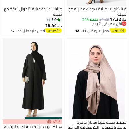
هيا كلوزيت عباية سوداء مطرزة مع
عبايات عايدة عباية كاجوال أنيقة مع
شيلة
شيلة
17.22
31.29
خصم 44%
5.0
1
د.ك‏
أقل سعر في 7 يوم
19.44
د.ك‏
أقل سعر في 7 يوم
احصل عليه خلال
11 - 12
احصل عليه خلال
11 - 12
اغسطس
اغسطس
s
00
:
m
عرض برق
00
·
باقي 100%
جميلة شيلة مونا ساتان فاخرة
هيا كلوزيت عباية سوداء مطرزة مع
مزينة بالفصوص الكريستالية البراقة