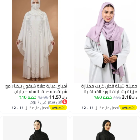
جميلة شيلة قطن كريب ممتازة
أمياي عباية صلاة شيفون بيضاء مع
مزينة بشرابات الورد القماشية
شيلة منفصلة للنساء – جلباب
11.57
3.18
7.95
خصم 60%
وحبات اللؤلؤ (ليلكي ناعم)
12.96
خصم 10%
إسلامي قطعة واحدة، تصميم طويل
د.ك‏
د.ك‏
أقل سعر في 7 يوم
بأكمام طويلة، لباس محتشم للصلاة
أقل سعر في 7 يوم
احصل عليه خلال
11 - 12
احصل عليه خلال
11 - 12
والعمرة والحج
اغسطس
اغسطس