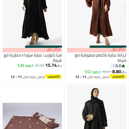
s
00
:
m
عرض برق
00
·
باقي 100%
s
00
:
m
عرض برق
00
·
باقي 100%
خزانة عباية بأكمام منفوشة مع
هيا كلوزيت عباية سوداء مطرزة مع
شيلة
شيلة
15.74
25.92
خصم 39%
5.0
1
د.ك‏
8.80
18.61
خصم 52%
د.ك‏
احصل عليه خلال
11 - 12
احصل عليه خلال
11 - 12
اغسطس
اغسطس