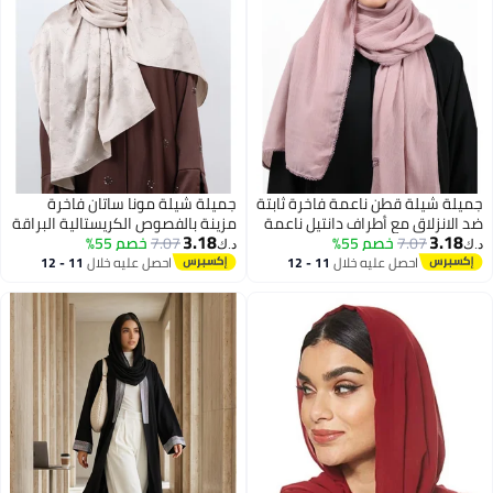
جميلة شيلة قطن ناعمة فاخرة ثابتة
جميلة شيلة مونا ساتان فاخرة
ضد الانزلاق مع أطراف دانتيل ناعمة
مزينة بالفصوص الكريستالية البراقة
3.18
3.18
- موف
7.07
خصم 55%
7.07
خصم 55%
(بني فاتح / توب دافئ)
د.ك‏
د.ك‏
احصل عليه خلال
11 - 12
احصل عليه خلال
11 - 12
اغسطس
اغسطس