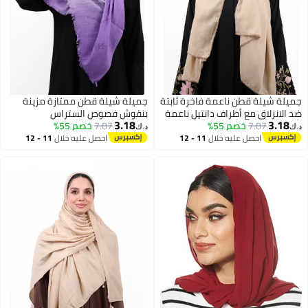
جميلة شيلة قطن ناعمة فاخرة ثابتة
جميلة شيلة قطن ممتازة مزينة
ضد الانزلاق مع أطراف دانتيل ناعمة
بنقوش فصوص الستراس
3.18
3.18
7.07
خصم 55%
(بني فاتح / توب دافئ)
7.07
خصم 55%
الكريستالية (بنفسجي لافندر)
د.ك‏
د.ك‏
احصل عليه خلال
11 - 12
احصل عليه خلال
11 - 12
اغسطس
اغسطس