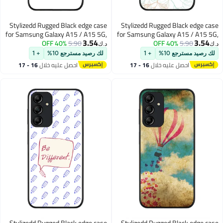
Stylizedd Rugged Black edge case
Stylizedd Rugged Black edge case
for Samsung Galaxy A15 / A15 5G,
for Samsung Galaxy A15 / A15 5G,
3.54
3.54
Slim fit Soft Case Flexible Anti Drop
40% OFF
5.90
Slim fit Soft Case Flexible Anti Drop
40% OFF
5.90
د.ك‏
د.ك‏
TPU Gel Thin Cover- Vote for Pedro
TPU Gel Thin Cover- Delicate
لك رصيد مسترجع 10%
+ 1
لك رصيد مسترجع 10%
+ 1
Sprigs
احصل عليه خلال
16 - 17
احصل عليه خلال
16 - 17
اغسطس
اغسطس