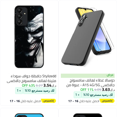
عرض
Stylizedd حافظة حواف سوداء
دوسالا غطاء لهاتف سامسونج
متينة لهاتف سامسونج جالاكسي
3.54
جالاكسي A15 4G/5G - عبوة من
6.27
43% OFF
A15 / A15 5G، حافظة مرنة رفيعة
د.ك‏
3.63
4.09
11% OFF
زجاج مقسى لحماية الشاشة (2
مضادة للسقوط من TPU جل - جوكر
د.ك‏
لك رصيد مسترجع 10%
+ 1
قطعة)، غطاء TPU سائل ناعم، غطاء
أركهام
لك رصيد مسترجع 10%
+ 1
مطاطي سيليكون مضاد للصدمات
احصل عليه خلال
16 - 17
احصل عليه خلال
16 - 17
(أسود) - حماية كاملة، مضاد
اغسطس
اغسطس
للخدوش، مضاد لبصمات الأصابع،
امتصاص الصدمات، تصميم خفيف