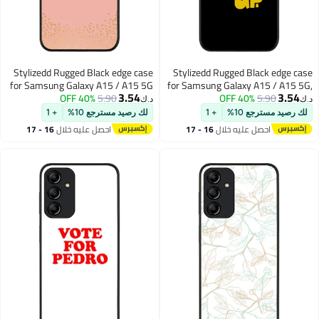
Stylizedd Rugged Black edge case
Stylizedd Rugged Black edge case
for Samsung Galaxy A15 / A15 5G
for Samsung Galaxy A15 / A15 5G,
3.54
3.54
Case Cover- Custom Monogram
40% OFF
5.90
Slim fit Soft Case Flexible Anti Drop
40% OFF
5.90
د.ك‏
د.ك‏
Initial Letter Floral Pattern
TPU Gel Thin Cover- Wake your
لك رصيد مسترجع 10%
+ 1
لك رصيد مسترجع 10%
+ 1
Alphabet-U (Rose Pink)
mind up
احصل عليه خلال
16 - 17
احصل عليه خلال
16 - 17
اغسطس
اغسطس