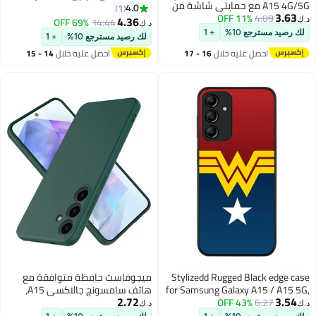
A15 4G/5G مع حمايتي شاشة من
Samsung Galaxy A15 5G - رمادي
4.0
1
3.63
4.09
11% OFF
الزجاج المقسى، غطاء هاتف من
فاتح
4.36
69% OFF
14.44
د.ك‏
د.ك‏
سيليكون سائل ناعم TPU مقاوم
لك رصيد مسترجع 10%
+ 1
لك رصيد مسترجع 10%
+ 1
للصدمات، غطاء خلفي واقي من
احصل عليه خلال
16 - 17
احصل عليه خلال
14 - 15
هلام مطاطي مضاد للانزلاق لـ A15
اغسطس
اغسطس
بقياس 6.5 بوصة، تصميم رفيع
وعالي المتانة، لون أزرق
Stylizedd Rugged Black edge case
ميجوفاست حافظة متوافقة مع
for Samsung Galaxy A15 / A15 5G,
هاتف سامسونج جالاكسي A15،
2.72
3.54
6.27
43% OFF
Slim fit Soft Case Flexible Anti Drop
غطاء من السيليكون مضاد للخدش
د.ك‏
د.ك‏
TPU Gel Thin Cover- Wonder
لهاتف جالاكسي A15 داخل بطانة