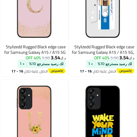
Stylizedd Rugged Black edge case
Stylizedd Rugged Black edge case
for Samsung Galaxy A15 / A15 5G
for Samsung Galaxy A15 / A15 5G,
3.54
3.54
Case Cover- Custom Monogram
40% OFF
5.90
Slim fit Soft Case Flexible Thin
40% OFF
5.90
د.ك‏
د.ك‏
Initial Letter Floral Pattern
Cover- When Words Fail (White
لك رصيد مسترجع 10%
+ 1
لك رصيد مسترجع 10%
+ 1
Alphabet-C (Pink )
Tape)
احصل عليه خلال
16 - 17
احصل عليه خلال
16 - 17
اغسطس
اغسطس