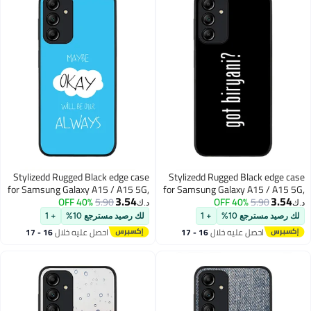
الوزن
Stylizedd Rugged Black edge case
Stylizedd Rugged Black edge case
for Samsung Galaxy A15 / A15 5G,
for Samsung Galaxy A15 / A15 5G,
3.54
3.54
Slim fit Soft Case Flexible Rubber
40% OFF
5.90
Slim fit Soft Case Flexible Anti Drop
40% OFF
5.90
د.ك‏
د.ك‏
Edges Anti Drop TPU Gel Thin
TPU Gel Thin Cover- Got Biryani?
لك رصيد مسترجع 10%
+ 1
لك رصيد مسترجع 10%
+ 1
Cover- Maybe Okay
احصل عليه خلال
16 - 17
احصل عليه خلال
16 - 17
اغسطس
اغسطس