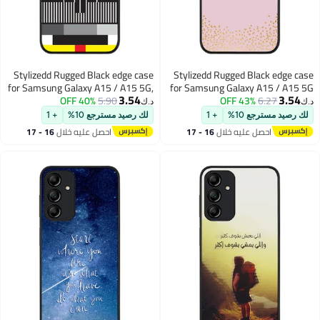
Stylizedd Rugged Black edge case
Stylizedd Rugged Black edge case
for Samsung Galaxy A15 / A15 5G,
for Samsung Galaxy A15 / A15 5G
3.54
3.54
Slim fit Soft Case Flexible Anti Drop
40% OFF
5.90
Case Cover- Custom Monogram
43% OFF
6.27
د.ك‏
د.ك‏
TPU Gel Thin Cover- No Signal TV
Initial Letter Floral Pattern
لك رصيد مسترجع 10%
+ 1
لك رصيد مسترجع 10%
+ 1
Alphabet-N (Pink )
احصل عليه خلال
16 - 17
احصل عليه خلال
16 - 17
اغسطس
اغسطس