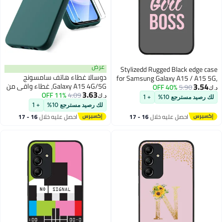
عرض
Stylizedd Rugged Black edge case
دوسالا غطاء هاتف سامسونج
for Samsung Galaxy A15 / A15 5G,
3.54
Galaxy A15 4G/5G، غطاء واقي من
Slim fit Soft Case Flexible Anti Drop
40% OFF
5.90
د.ك‏
3.63
4.09
11% OFF
السيليكون السائل TPU الناعم مع
TPU Gel Thin Cover- Girl Boss
د.ك‏
لك رصيد مسترجع 10%
+ 1
حماية من الصدمات والسقوط،
(Grey)
لك رصيد مسترجع 10%
+ 1
مجموعة من 2 واقي شاشة زجاجي
احصل عليه خلال
16 - 17
احصل عليه خلال
16 - 17
مقوى، غطاء مطاطي جل باللون
اغسطس
اغسطس
الأخضر الداكن لهاتف سامسونج A15
- تصميم نحيف ومقاوم للخدوش