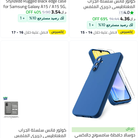
كولور فانس سلسلة الجراب
Stylizedd Rugged Black edge case
المغناطيسي حريري الملمس
for Samsung Galaxy A15 / A15 5G,
3.54
Samsung Galaxy A15 5G - أخضر
5.90
40% OFF
Slim fit Soft Case Flexible Anti Drop
4.0
1
د.ك‏
TPU Gel Thin Cover- Keep Calm
4.36
69% OFF
14.44
لك رصيد مسترجع 10%
+ 1
د.ك‏
And Invade
لك رصيد مسترجع 10%
+ 1
احصل عليه خلال
14 - 15
احصل عليه خلال
16 - 17
اغسطس
اغسطس
عرض
كولور فانس سلسلة الجراب
دوسالا حافظة سامسونج جالاكسي
المغناطيسي حريري الملمس