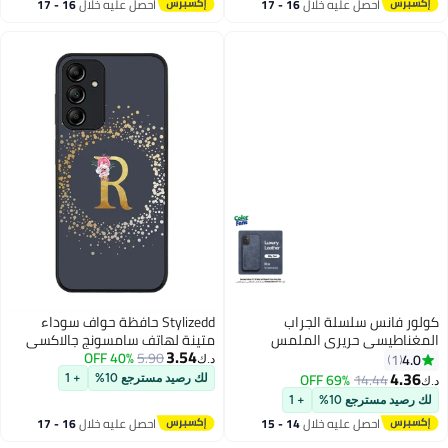
احصل عليه خلال
16 - 17
احصل عليه خلال
16 - 17
اغسطس
اغسطس
كولور فانس سلسلة الجراب
Stylizedd حافظة حواف سوداء
المغناطيسي حريري الملمس
متينة لهاتف سامسونج جالاكسي
3.54
Samsung Galaxy A15 5G - أزرق
5.90
40% OFF
A15 / A15 5G - حرف مونوغرام
4.0
1
د.ك‏
مخصص بنمط زهور - ر (رمادي)
4.36
69% OFF
14.44
لك رصيد مسترجع 10%
+ 1
د.ك‏
لك رصيد مسترجع 10%
+ 1
احصل عليه خلال
14 - 15
احصل عليه خلال
16 - 17
اغسطس
اغسطس