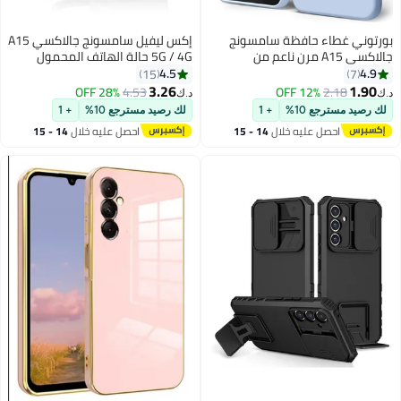
بورتوني غطاء حافظة سامسونج
إكس ليفيل سامسونج جالاكسي A15
جالاكسي A15 مرن ناعم من
5G / 4G حالة الهاتف المحمول
السيليكون مناسب لهاتف جالاكسي
4.5
4.9
15
7
A15 مضاد للخدش مع بطانة داخلية
3.26
1.90
28% OFF
4.53
12% OFF
2.18
د.ك‏
د.ك‏
من الألياف الدقيقة حافظة هاتف
لك رصيد مسترجع 10%
+ 1
لك رصيد مسترجع 10%
+ 1
واقية مضادة للصدمات لهاتف
احصل عليه خلال
14 - 15
احصل عليه خلال
14 - 15
جالاكسي A15 4G/5G 6.5 بوصة
اغسطس
اغسطس