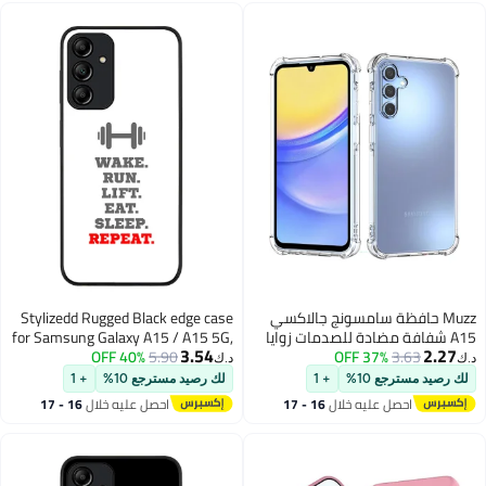
Muzz حافظة سامسونج جالاكسي
Stylizedd Rugged Black edge case
A15 شفافة مضادة للصدمات زوايا
for Samsung Galaxy A15 / A15 5G,
3.54
2.27
3.63
37% OFF
معززة تصميم نحيف مرن TPU
5.90
40% OFF
Slim fit Soft Case Flexible Anti Drop
د.ك‏
د.ك‏
حافظة هاتف لسامسونج A15 غطاء
TPU Gel Thin Cover- Routine
لك رصيد مسترجع 10%
+ 1
لك رصيد مسترجع 10%
+ 1
شفاف
(White)
احصل عليه خلال
16 - 17
احصل عليه خلال
16 - 17
اغسطس
اغسطس