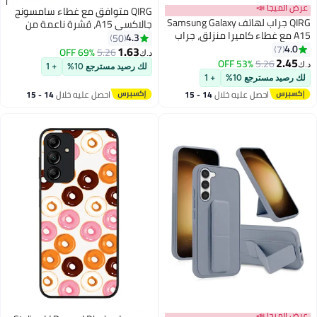
عرض الميجا 📣
QIRG متوافق مع غطاء سامسونج
QIRG جراب لهاتف Samsung Galaxy
جالاكسي A15، قشرة ناعمة من
A15 مع غطاء كاميرا منزلق، جراب
الكروم المطلي بالذهب، وردي،
4.3
50
Armor Silicone TPU Bumper PC
4.0
7
رقيق وناعم مقاوم للصدمات، حماية
1.63
69% OFF
5.26
د.ك‏
A15 القوي مع حامل، جراب هاتف
2.45
كاملة، حافظة سامسونج جالاكسي
53% OFF
5.26
د.ك‏
لك رصيد مسترجع 10%
+ 1
واقٍ مقاوم للصدمات
A15 (وردي)
لك رصيد مسترجع 10%
+ 1
احصل عليه خلال
14 - 15
احصل عليه خلال
14 - 15
اغسطس
اغسطس
عرض الميجا 📣