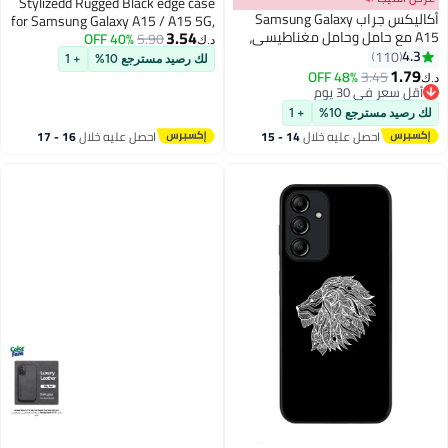
Stylizedd Rugged Black edge case
أكاليكس جراب Samsung Galaxy
for Samsung Galaxy A15 / A15 5G,
3.54
A15 مع حامل وحامل مغناطيسي،
Slim fit Soft Case Flexible Rubber
40% OFF
5.90
د.ك‏
حزام عمودي ممتاز وقبضة مع
4.3
Edges Anti Drop TPU Gel Thin
110
لك رصيد مسترجع 10%
+ 1
حامل سيليكون، أوضاع عرض
1.79
Cover- Donut Drops
48% OFF
3.45
د.ك‏
متعددة لهاتف Samsung Galaxy
أقل سعر في 30 يوم
A15 (رمادي)
أقل سعر في 30 يوم
لك رصيد مسترجع 10%
+ 1
احصل عليه خلال
14 - 15
احصل عليه خلال
16 - 17
اغسطس
اغسطس