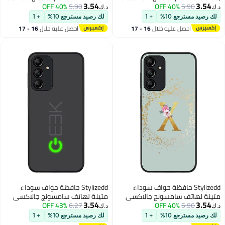
3.54
3.54
5.90
40% OFF
Slim fit Soft Case Flexible Anti Drop
5.90
40% OFF
5G، جراب رفيع وناعم ومرن من مادة
د.ك‏
د.ك‏
TPU Gel Thin Cover- Cow Skin
TPU ومضاد للسقوط - Spidermark
لك رصيد مسترجع 10%
+ 1
لك رصيد مسترجع 10%
+ 1
Print
(أسود)
احصل عليه خلال
16 - 17
احصل عليه خلال
16 - 17
اغسطس
اغسطس
Stylizedd حافظة حواف سوداء
Stylizedd حافظة حواف سوداء
متينة لهاتف سامسونج جالاكسي
متينة لهاتف سامسونج جالاكسي
3.54
3.54
5.90
40% OFF
A15 / A15 5G - غلاف مخصص بنمط
6.27
43% OFF
A15 / A15 5G، حافظة مرنة رقيقة
د.ك‏
د.ك‏
زهور حرف أولي - X (رمادي فاتح)
من المطاط ضد الصدمات TPU جل
لك رصيد مسترجع 10%
+ 1
لك رصيد مسترجع 10%
+ 1
غطاء رقيق - جيك أون