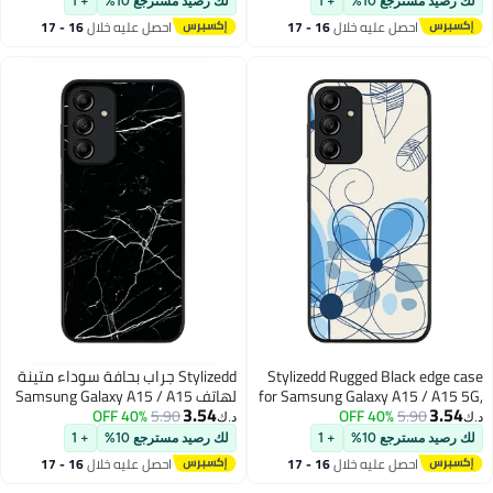
لك رصيد مسترجع 10%
+ 1
لك رصيد مسترجع 10%
+ 1
Woman
من الألياف الدقيقة واقٍ مقاوم
احصل عليه خلال
16 - 17
احصل عليه خلال
16 - 17
للصدمات
اغسطس
اغسطس
Stylizedd Rugged Black edge case
Stylizedd جراب بحافة سوداء متينة
for Samsung Galaxy A15 / A15 5G,
لهاتف Samsung Galaxy A15 / A15
3.54
3.54
5.90
40% OFF
Slim fit Soft Case Flexible Rubber
5.90
40% OFF
5G، جراب رفيع ناعم مرن مضاد
د.ك‏
د.ك‏
Edges Anti Drop TPU Gel Thin
للسقوط من مادة TPU جل رفيعة -
لك رصيد مسترجع 10%
+ 1
لك رصيد مسترجع 10%
+ 1
Cover- Daisy Lines
طباعة رخامية باللون الأسود
احصل عليه خلال
16 - 17
احصل عليه خلال
16 - 17
اغسطس
اغسطس