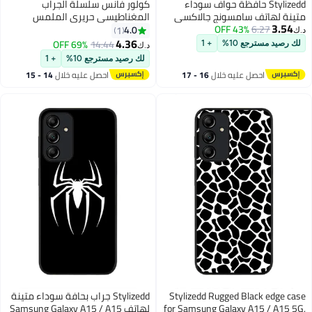
Stylizedd حافظة حواف سوداء
كولور فانس سلسلة الجراب
متينة لهاتف سامسونج جالاكسي
المغناطيسي حريري الملمس
3.54
6.27
43% OFF
A15 / A15 5G، حافظة مرنة رفيعة
Samsung Galaxy A15 5G - رمادي
4.0
1
د.ك‏
مضادة للصدمات TPU جل بتصميم
غامق
4.36
69% OFF
14.44
لك رصيد مسترجع 10%
+ 1
د.ك‏
أسد تجريدي
لك رصيد مسترجع 10%
+ 1
احصل عليه خلال
16 - 17
احصل عليه خلال
14 - 15
اغسطس
اغسطس
Stylizedd Rugged Black edge case
Stylizedd جراب بحافة سوداء متينة
for Samsung Galaxy A15 / A15 5G,
لهاتف Samsung Galaxy A15 / A15