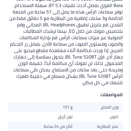
Bass القوي بفضل أحدث تقنيات 5.3 BT. سهلة الاستخدام،
توفر سماعات الرأس هذه ما يصل إلى 57 ساعة من المتعة
الخالصة و3 ساعات إضافية من البطارية مع 5 دقائق فقط من
الشحن. قم بتنزيل تطبيق JBL Headphones المجاني وقم
بتخصيص صوتك من خلال EQ، بينما ترشدك المطالبات
الصوتية عبر ميزات سماعات الرأس. قم بإدارة المكالمات
والصوت ومستوى الصوت من سماعة الأذن، بفضل زر التحكم
المريح. إذا وردت مكالمة أثناء مشاهدة مقطع فيديو على
جهاز آخر، فإن JBL Tune 520BT يتحول بسلاسة إلى جهازك
المحمول، لذلك لن تفوتك أي مكالمة أبدًا. خفيفة الوزن
ومريحة حتى بعد ساعات من الاستماع، يمكن طي سماعات
الرأس JBL Tune 520BT بشكل مسطح في حقيبة ظهرك
لتتبعك في كل مكان.
المواصفات
وزن المنتج
157 g
اللون
لون أزرق
عمر البطارية
أكثر من 24 ساعة