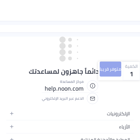
الكمية
متوفر قريبا
نحن دائماً جاهزون لمساعدتك
1
مركز المساعدة
help.noon.com
الدعم عبر البريد الإلكتروني
الإلكترونيات
الجوالات
الأزياء
التابلت
أزياء نسائية
المطبخ والأجهزة المنزلية