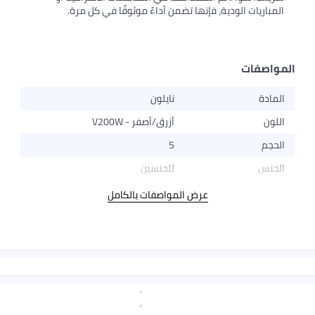
المباريات الودية، فإنها تضمن أداءً موثوقًا في كل مرة.
المواصفات
المادة
نايلون
اللون
أزرق/أصفر - V200W
الحجم
5
الجنس
للجنسين
عرض المواصفات بالكامل