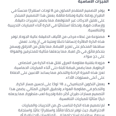
الميزات الأساسية
يوفر التصميم المتقدم المكون من 8 لوحات استقرارًا محسنًا في
الطيران ودقة عالية ومتانة فائقة. يعمل هذا التصميم المبتكر
على تقليل الحركات غير المتوقعة، مما يضمن تمريرات دقيقة،
وإرسالات قوية، وتحكمًا استثنائيًا في الكرة أثناء المباريات التدريبية
والتنافسية.
مصنوعة من غطاء مركب من الألياف الدقيقة عالية الجودة، توفر
هذه الكرة الطائرة إحساسًا ناعمًا ومتينا في آنٍ واحد. تعمل
سطحها المحكم على تعزيز القبضة، مما يقلل من الانزلاق ويسمح
بتحكم فائق في كل لعبة، مما يجعلها مثالية للمحترفين والهواة
على حدٍ سواء.
مزودة بتقنية مقاومة العرق، تقلل هذه الكرة من امتصاص
الرطوبة، مما يضمن قبضة ثابتة حتى أثناء المباريات الحماسية.
تعزز هذه الميزة الراحة والتحكم، مما يساعد اللاعبين على الحفاظ
على أعلى مستويات الأداء.
يعمل التكوين الديناميكي بـ 18 لوحًا على تحسين مسار الكرة،
والتحكم في مقاومة الهواء، وتحقيق التوازن المثالي. يضمن هذا
التصميم مسارات طيران أكثر دقة وتجربة لعب متطورة، مما يجعله
خيارًا مثاليًا للمباريات التنافسية.
تم تصميم هذه الكرة لتناسب كل من التدريبات والمباريات
الاحترافية، حيث توفر تحكمًا فائقًا، واستقرارًا عاليًا، واستجابة
سريعة. سواء تم استخدامها في المنافسات الاحترافية أو