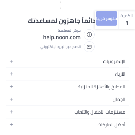
الكمية
متوفر قريبا
نحن دائماً جاهزون لمساعدتك
1
مركز المساعدة
help.noon.com
الدعم عبر البريد الإلكتروني
الإلكترونيات
الجوالات
الأزياء
التابلت
أزياء نسائية
المطبخ والأجهزة المنزلية
اللابتوبات
أزياء رجالية
الحمام
الأجهزة المنزلية
الجمال
أزياء البنات
ديكور البيت
الكاميرات
العطور
أزياء الأولاد
مستلزمات الأطفال والألعاب
المطبخ والسفرة
التلفزيونات
المكياج
الساعات
الحفاضات
أدوات وتحسين المنزل
السماعات
أفضل الماركات
العناية بالشعر
المجوهرات
وسائل تنقل الأطفال
المفارش
ألعاب القيمنق