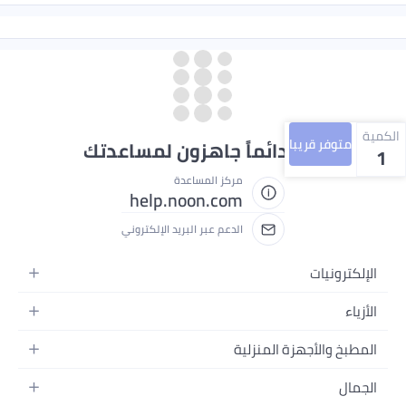
الكمية
متوفر قريبا
نحن دائماً جاهزون لمساعدتك
1
مركز المساعدة
help.noon.com
الدعم عبر البريد الإلكتروني
الإلكترونيات
الجوالات
الأزياء
التابلت
أزياء نسائية
المطبخ والأجهزة المنزلية
اللابتوبات
أزياء رجالية
الحمام
الأجهزة المنزلية
الجمال
أزياء البنات