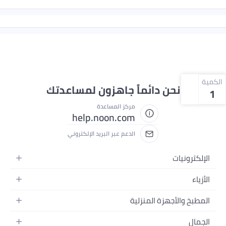
الكمية
نحن دائماً جاهزون لمساعدتك
1
مركز المساعدة
help.noon.com
الدعم عبر البريد الإلكتروني
الإلكترونيات
الجوالات
الأزياء
التابلت
أزياء نسائية
المطبخ والأجهزة المنزلية
اللابتوبات
أزياء رجالية
الحمام
الأجهزة المنزلية
الجمال