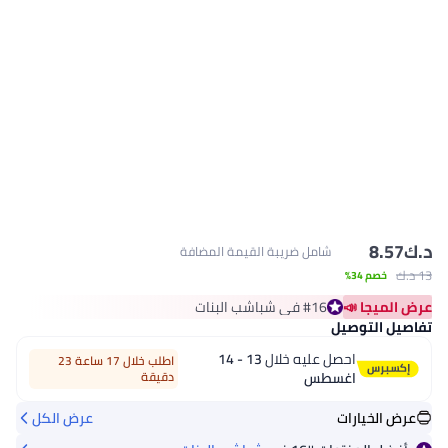
د.ك‏
8.57
شامل ضريبة القيمة المضافة
13 د.ك‏
خصم 34%
عرض الميجا 📣
#16 في شباشب البنات
أقل سعر في 30 يوم
تفاصيل التوصيل
#16 في شباشب البنات
احصل عليه خلال
13 - 14
اطلب خلال 17 ساعة 23
اغسطس
دقيقة
عرض الخيارات
عرض الكل