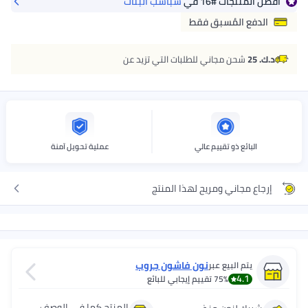
أفضل المنتجات
#16
في
شباشب البنات
الدفع المُسبق فقط
د.ك. 25
شحن مجاني للطلبات التي تزيد عن
البائع ذو تقييم عالي
عملية تحويل آمنة
إرجاع مجاني ومريح لهذا المنتج
نون فاشون جروب
يتم البيع عبر
4.1
75%
تقييم إيجابي للبائع
المنتج كما في الوصف